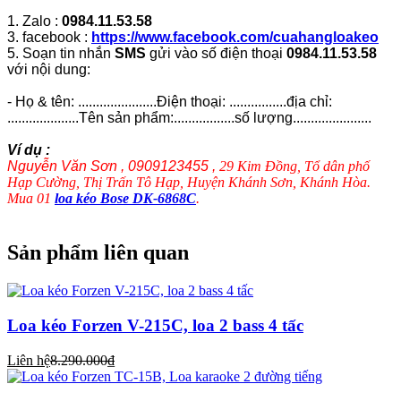
1. Zalo :
0984.11.53.58
3. facebook :
https://www.facebook.com/cuahangloakeo
5. Soạn tin nhắn
SMS
gửi vào số điện thoại
0984.11.53.58
với nội dung:
- Họ & tên: ......................Điện thoại: ................địa chỉ:
....................Tên sản phẩm:.................số lượng......................
Ví dụ :
Nguyễn Văn Sơn , 0909123455 ,
29 Kim Đồng, Tổ dân phố
Hạp Cường, Thị Trấn Tô Hạp, Huyện Khánh Sơn, Khánh Hòa.
Mua 01
loa kéo Bose DK-6868C
.
Sản phẩm liên quan
Loa kéo Forzen V-215C, loa 2 bass 4 tấc
Liên hệ
8.290.000₫