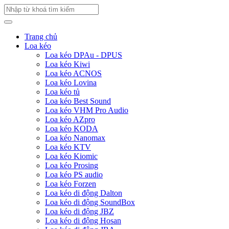
Trang chủ
Loa kéo
Loa kéo DPAu - DPUS
Loa kéo Kiwi
Loa kéo ACNOS
Loa kéo Lovina
Loa kéo tủ
Loa kéo Best Sound
Loa kéo VHM Pro Audio
Loa kéo AZpro
Loa kéo KODA
Loa kéo Nanomax
Loa kéo KTV
Loa kéo Kiomic
Loa kéo Prosing
Loa kéo PS audio
Loa kéo Forzen
Loa kéo di động Dalton
Loa kéo di động SoundBox
Loa kéo di động JBZ
Loa kéo di động Hosan