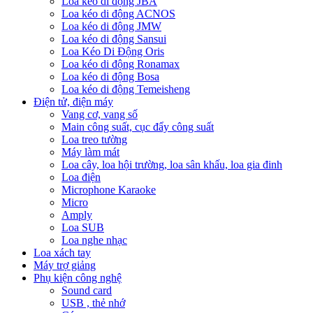
Loa kéo di động JBA
Loa kéo di động ACNOS
Loa kéo di động JMW
Loa kéo di động Sansui
Loa Kéo Di Động Oris
Loa kéo di động Ronamax
Loa kéo di động Bosa
Loa kéo di động Temeisheng
Điện tử, điện máy
Vang cơ, vang số
Main công suất, cục đẩy công suất
Loa treo tường
Máy làm mát
Loa cây, loa hội trường, loa sân khấu, loa gia đinh
Loa điện
Microphone Karaoke
Micro
Amply
Loa SUB
Loa nghe nhạc
Loa xách tay
Máy trợ giảng
Phụ kiện công nghệ
Sound card
USB , thẻ nhớ