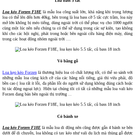
Loa bass 5 tấc
Loa kéo Forzen F18E
là mẫu loa công suất lớn, khá nặng khi trọng lượng
loa có thể lên đến hơn 40kg, bên trong là loa bass cỡ 5 tấc cực trầm, loa này
mở lớn không bị méo tiếng, dùng ngoài trời có thể phục vụ cho 1000 người
cùng một lúc nên nếu chúng ta có thể sử dụng trong các sự kiện, tạo không
khí cho các hội nghị, phát trong hoặc bên ngoài cửa hàng điện máy, dùng
trong các hoạt động nhóm ngoài trời ....
Vỏ bằng gỗ
Loa kẹo kéo Forzen
là thương hiệu loa có chất lượng tốt, có thể so sánh với
những mẫu loa cùng kích cỡ của các hãng nổi tiếng, giá thì vừa phải, độ
bền cao ( loa rất ít lỗi, đa phần lỗi do người sử dụng không đúng cách hoặc
bị tác động ngoại lực). Hiện tại chúng tôi có tất cả những mẫu loa vali kéo
Forzen đang bán bên ngoài thị trường ...
Có bánh xe
Loa kéo Forzen F18E
là mẫu loa di động nên cũng được gắn 4 bánh xe bên
dưới để di chuyển, loa không có tay kéo như vali du lịch mà thùng gỗ được