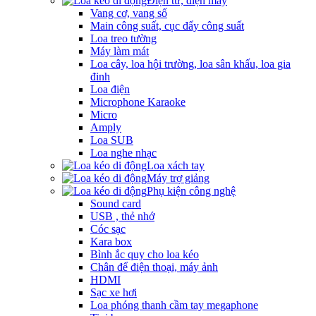
Điện tử, điện máy
Vang cơ, vang số
Main công suất, cục đẩy công suất
Loa treo tường
Máy làm mát
Loa cây, loa hội trường, loa sân khấu, loa gia
đinh
Loa điện
Microphone Karaoke
Micro
Amply
Loa SUB
Loa nghe nhạc
Loa xách tay
Máy trợ giảng
Phụ kiện công nghệ
Sound card
USB , thẻ nhớ
Cóc sạc
Kara box
Bình ắc quy cho loa kéo
Chân để điện thoại, máy ảnh
HDMI
Sạc xe hơi
Loa phóng thanh cầm tay megaphone