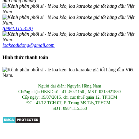
bán hàng online)
(0984.115.358)
loakeodidong@gmail.com
Hình thức thanh toán
Người đại diện: Nguyễn Hồng Nam
Chứng nhận ĐKKD số : 41L8021150 , MST: 0313921880
Cấp ngày: 19/07/2016, chi cục thuế quận 12, TPHCM
ĐC : 41/12 TCH 07, P. Trung Mỹ Tây,TPHCM .
SĐT: 0984.115.358