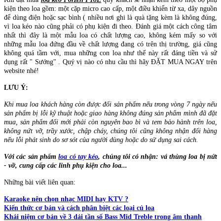
kiện theo loa gồm: một cặp micro cao cấp, một điều khiển từ xa, dây nguồn
để dùng điện hoặc sạc bình ( nhiều nơi ghi là quà tặng kèm là không đúng,
vì loa kéo nào cũng phải có phụ kiện đi theo. Đánh giá một cách công tâm
nhất thì đây là một mẫu loa có chất lượng cao, không kém mấy so với
những mẫu loa đứng đầu về chất lượng đang có trên thị trường, giá cũng
không quá tầm với, mua những con loa như thế này rất đáng tiền và sử
dụng rất " Sướng" . Quý vị nào có nhu cầu thì hãy ĐẶT MUA NGAY trên
website nhé!
LƯU Ý:
Khi mua loa khách hàng còn được đổi sản phẩm nếu trong vòng 7 ngày nếu
sản phẩm bị lỗi kỹ thuật hoặc giao hàng không đúng sản phẩm mình đã đặt
mua, sản phẩm đổi mới phải còn nguyên bao bì và tem bảo hành trên loa,
không nứt vỡ, trầy xước, chập cháy, chúng tôi cũng không nhận đổi hàng
nếu lỗi phát sinh do sơ sót của người dùng hoặc do sử dụng sai cách.
Với các sản phẩm
loa có tay kéo
, chúng tôi có nhận: vá thùng loa bị nứt
- vỡ, cung cấp các linh phụ kiện cho loa...
Những bài viết liên quan:
Karaoke nên chọn nhạc MIDI hay KTV ?
Kiến thức cơ bản và cách phân biệt các loại củ loa
Khái niệm cơ bản về 3 dải tần số Bass Mid Treble trong âm thanh