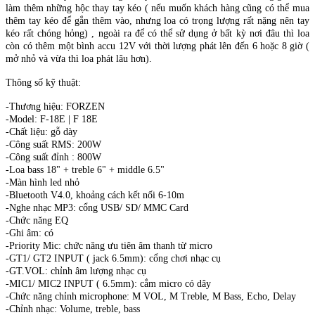
làm thêm những hộc thay tay kéo ( nếu muốn khách hàng cũng có thể mua
thêm tay kéo để gắn thêm vào, nhưng loa có trọng lượng rất nặng nên tay
kéo rất chóng hỏng) , ngoài ra để có thể sử dụng ở bất kỳ nơi đâu thì loa
còn có thêm một bình accu 12V với thời lượng phát lên đến 6 hoặc 8 giờ (
mở nhỏ và vừa thì loa phát lâu hơn).
Thông số kỹ thuật:
-Thương hiệu: FORZEN
-Model: F-18E | F 18E
-Chất liệu: gỗ dày
-Công suất RMS: 200W
-Công suất đỉnh : 800W
-Loa bass 18" + treble 6" + middle 6.5"
-Màn hình led nhỏ
-Bluetooth V4.0, khoảng cách kết nối 6-10m
-Nghe nhạc MP3: cổng USB/ SD/ MMC Card
-Chức năng EQ
-Ghi âm: có
-Priority Mic: chức năng ưu tiên âm thanh từ micro
-GT1/ GT2 INPUT ( jack 6.5mm): cổng chơi nhạc cụ
-GT.VOL: chỉnh âm lượng nhạc cụ
-MIC1/ MIC2 INPUT ( 6.5mm): cắm micro có dây
-Chức năng chỉnh microphone: M VOL, M Treble, M Bass, Echo, Delay
-Chỉnh nhạc: Volume, treble, bass