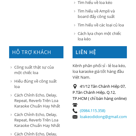
Tìm hiểu về loa kéo
Tìm hiểu về Ampli và
board đẩy công suất
Tìm hiểu về các loại củ loa
Cách lựa chọn một chiếc
loa kéo
HỖ TRỢ KHÁCH
LIÊN HỆ
HÀNG
Kênh phân phối sỉ - lẻ loa kéo,
Công suất thật sự của
loa karaoke giá tốt hàng đầu
một chiếc loa
Việt Nam.
Hiểu đúng về công suất
41/12 Tân Chánh Hiệp 07,
loa
P.Tân Chánh Hiệp, Q.12,
Cách Chỉnh Echo, Delay,
TP.HCM ( chỉ bán hàng online)
Repeat, Reverb Trên Loa
Karaoke Chuẩn Hay Nhất
(0984.115.358)
Cách Chỉnh Echo, Delay,
loakeodidong@gmail.com
Repeat, Reverb Trên Loa
Karaoke Chuẩn Hay Nhất
Cách Chỉnh Echo, Delay,