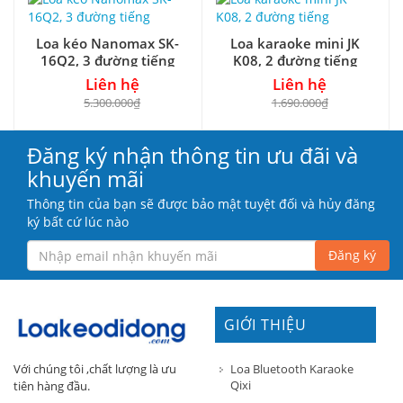
Loa kéo Nanomax SK-
Loa karaoke mini JK
16Q2, 3 đường tiếng
K08, 2 đường tiếng
Liên hệ
Liên hệ
5.300.000₫
1.690.000₫
Đăng ký nhận thông tin ưu đãi và
khuyến mãi
Thông tin của bạn sẽ được bảo mật tuyệt đối và hủy đăng
ký bất cứ lúc nào
Đăng ký
GIỚI THIỆU
Loa Bluetooth Karaoke
Với chúng tôi ,chất lượng là ưu
Qixi
tiên hàng đầu.