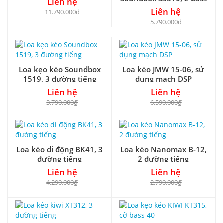
Liên hệ
30
Liên hệ
11.790.000₫
5.790.000₫
Loa kẹo kéo Soundbox
Loa kéo JMW 15-06, sử
1519, 3 đường tiếng
dụng mạch DSP
Liên hệ
Liên hệ
3.790.000₫
6.590.000₫
Loa kéo di động BK41, 3
Loa kéo Nanomax B-12,
đường tiếng
2 đường tiếng
Liên hệ
Liên hệ
4.290.000₫
2.790.000₫