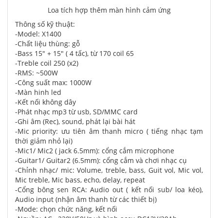
Loa tích hợp thêm màn hình cảm ứng
Thông số kỹ thuật:
-Model: X1400
-Chất liệu thùng: gỗ
-Bass 15" + 15" ( 4 tấc), từ 170 coil 65
-Treble coil 250 (x2)
-RMS: ~500W
-Công suất max: 1000W
-Màn hinh led
-Kết nối không dây
-Phát nhạc mp3 từ usb, SD/MMC card
-Ghi âm (Rec), sound, phát lại bài hát
-Mic priority: ưu tiên âm thanh micro ( tiếng nhạc tạm
thời giảm nhỏ lại)
-Mic1/ Mic2 ( jack 6.5mm): cổng cắm microphone
-Guitar1/ Guitar2 (6.5mm): cổng cắm và chơi nhạc cụ
-Chỉnh nhạc/ mic: Volume, treble, bass, Guit vol, Mic vol,
Mic treble, Mic bass, echo, delay, repeat
-Cổng bông sen RCA: Audio out ( kết nối sub/ loa kéo),
Audio input (nhận âm thanh từ các thiết bị)
-Mode: chọn chức năng, kết nối