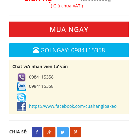
( Giá chưa VAT )
MUA NGAY
GỌI NGAY: 0984115358
Chat với nhân viên tư vấn
0984115358
0984115358
https://www.facebook.com/cuahangloakeo
CHIA SẺ: