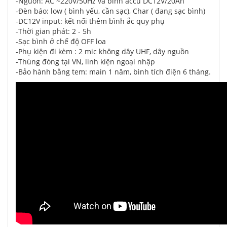
-Nguồn: AC ~220V/50Hz và bình accu DC12V/20Ah
-Đèn báo: low ( bình yếu, cần sạc), Char ( đang sạc bình)
-DC12V input: kết nối thêm bình ắc quy phụ
-Thời gian phát: 2 - 5h
-Sạc bình ở chế độ OFF loa
-Phụ kiện đi kèm : 2 mic không dây UHF, dây nguồn
-Thùng đóng tại VN, linh kiện ngoại nhập
-Bảo hành bằng tem: main 1 năm, bình tích điện 6 tháng.