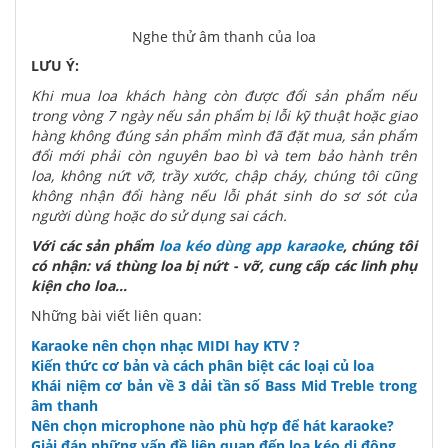
Nghe thử âm thanh của loa
LƯU Ý:
Khi mua loa khách hàng còn được đổi sản phẩm nếu
trong vòng 7 ngày nếu sản phẩm bị lỗi kỹ thuật hoặc giao
hàng không đúng sản phẩm mình đã đặt mua, sản phẩm
đổi mới phải còn nguyên bao bì và tem bảo hành trên
loa, không nứt vỡ, trầy xước, chập cháy, chúng tôi cũng
không nhận đổi hàng nếu lỗi phát sinh do sơ sót của
người dùng hoặc do sử dụng sai cách.
Với các sản phẩm
loa kéo dùng app karaoke
, chúng tôi
có nhận: vá thùng loa bị nứt - vỡ, cung cấp các linh phụ
kiện cho loa...
Những bài viết liên quan:
Karaoke nên chọn nhạc MIDI hay KTV ?
Kiến thức cơ bản và cách phân biệt các loại củ loa
Khái niệm cơ bản về 3 dải tần số Bass Mid Treble trong
âm thanh
Nên chọn microphone nào phù hợp để hát karaoke?
Giải đáp những vấn đề liên quan đến loa kéo di động