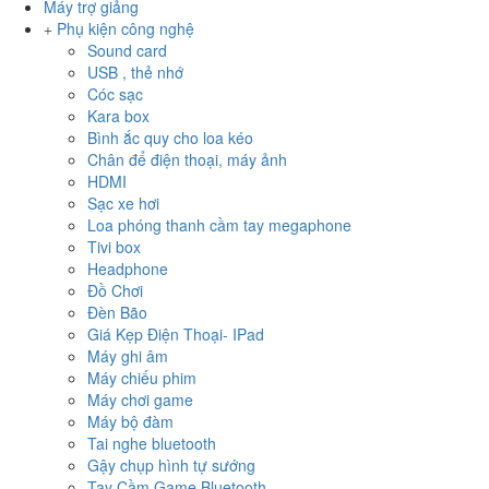
Máy trợ giảng
Phụ kiện công nghệ
Sound card
USB , thẻ nhớ
Cóc sạc
Kara box
Bình ắc quy cho loa kéo
Chân để điện thoại, máy ảnh
HDMI
Sạc xe hơi
Loa phóng thanh cầm tay megaphone
Tivi box
Headphone
Đồ Chơi
Đèn Bão
Giá Kẹp Điện Thoại- IPad
Máy ghi âm
Máy chiếu phim
Máy chơi game
Máy bộ đàm
Tai nghe bluetooth
Gậy chụp hình tự sướng
Tay Cầm Game Bluetooth