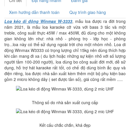
Chi tiết
Đặt hàng nhanh
Đánh giá
Xem hướng dẫn thanh toán
Quy trình giao hàng
Loa kéo di động Winmax W-3333
, mẫu loa được ra đời trong
năm 2021, là mẫu loa karaoke cỡ vừa với bass 3 tấc và một
treble, công suất thực 45W / max 450W, đủ dùng cho một không
gian không lớn như: nhà nhỏ - phòng trọ - lớp học - phòng
trọ...loa này có thể sử dụng ngoài trời cho một nhóm nhỏ. Loa di
động Winmax W3333 có trọng lượng chỉ 15kg nên dùng thích hợp
khi cần mang đi xa ( du lịch hoặc những sự kiện nhỏ với số lượng
người tầm 100-200 người), loa dùng bo công suất đời mới, dễ sử
dụng, hỗ trợ hát karaoke rất tốt, có chế độ dùng bình ắc quy và
điện riêng, loa được nhà sản xuất kèm thêm một bộ phụ kiện bao
gồm 2 micro không dây ( set được tần số), giá cũng rất mềm .....
Thông số do nhà sản xuất cung cấp
Kết cấu chắc chắn, khá đẹp