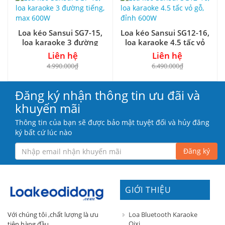
Loa kéo Sansui SG7-15,
Loa kéo Sansui SG12-16,
loa karaoke 3 đường
loa karaoke 4.5 tấc vỏ
tiếng, max 600W
gỗ, đỉnh 600W
Liên hệ
Liên hệ
4.990.000₫
6.490.000₫
Đăng ký nhận thông tin ưu đãi và
khuyến mãi
Thông tin của bạn sẽ được bảo mật tuyệt đối và hủy đăng
ký bất cứ lúc nào
Đăng ký
GIỚI THIỆU
Loa Bluetooth Karaoke
Với chúng tôi ,chất lượng là ưu
Qixi
tiên hàng đầu.