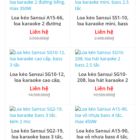
Loa kéo Sansui A15-66,
Loa kéo Sansui SS1-10,
loa karaoke 2 đường
loa karaoke mini, bass
tiếng, max 350W
2.5 tấc
Liên hệ
Liên hệ
3.550.000₫
2.990.000₫
Loa kéo Sansui SG10-12,
Loa kéo Sansui SG10-
loa karaoke cao cấp,
208, loa hát karaoke 2
bass 3 tấc
bass 2.5 tấc
Liên hệ
Liên hệ
14.500.000₫
10.500.000₫
Loa kéo Sansui SG2-19,
Loa kéo Sansui A15-90,
loa karaoke bass 3 tấc,
loa vỏ nhựa bass 4 tấc,