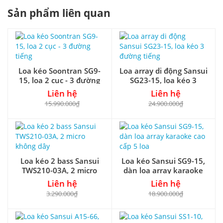
Sản phẩm liên quan
Loa kéo Soontran SG9-
Loa array di động Sansui
15, loa 2 cục - 3 đường
SG23-15, loa kéo 3
tiếng
đường tiếng
Liên hệ
Liên hệ
15.990.000₫
24.900.000₫
Loa kéo 2 bass Sansui
Loa kéo Sansui SG9-15,
TWS210-03A, 2 micro
dàn loa array karaoke
không dây
cao cấp 5 loa
Liên hệ
Liên hệ
3.290.000₫
18.900.000₫