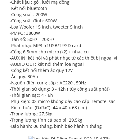
-Chất liệu : gỗ , lưới mạ đồng
-Kết nối bluetooth
-Công suất : 200W
-Công suất đỉnh: 600W
-Loa Woofer 15 inch, tweeter 5 inch
-PMPO: 3800W
-Tần số: 50Hz - 20KHz
-Phát nhạc MP3 từ USB/TF/SD card
-Cổng 6.5mm cho micro (x2) + nhạc cụ
-AUX IN: kết nối và phát nhạc từ các thiết bị ngoại vi
-AUDIO OUT: kết nối thêm loa ngoài
-Cổng kết nối thêm ắc quy 12V
-Ắc quy: 30Ah
-Nguồn điện cung cấp : AC220 , 50Hz
-Thời gian sử dụng: 3 - 12h ( tùy công suất phát)
-Thời gian sạc: 4 - 6h
-Phụ kiện: 02 micro không dây cao cấp, remote, sạc
-Kích thước (DxRxC): 44 x 40 x 68 (cm)
-Trọng lượng: 27.5kg
-Trọng lượng tính cả bao bì: 29.5kg
-Bảo hành: 06 tháng, bình bảo hành 1 tháng