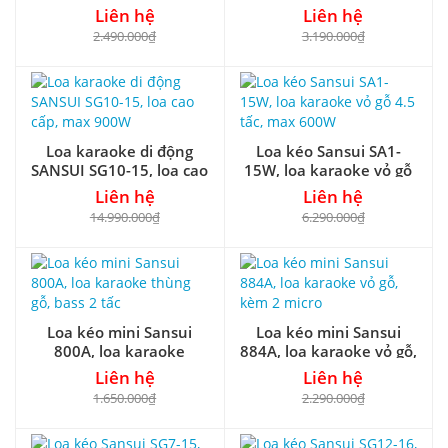
kèm 2 mic
max 450W
Liên hệ
Liên hệ
2.490.000₫
3.190.000₫
Loa karaoke di động
Loa kéo Sansui SA1-
SANSUI SG10-15, loa cao
15W, loa karaoke vỏ gỗ
cấp, max 900W
4.5 tấc, max 600W
Liên hệ
Liên hệ
14.990.000₫
6.290.000₫
Loa kéo mini Sansui
Loa kéo mini Sansui
800A, loa karaoke
884A, loa karaoke vỏ gỗ,
thùng gỗ, bass 2 tấc
kèm 2 micro
Liên hệ
Liên hệ
1.650.000₫
2.290.000₫