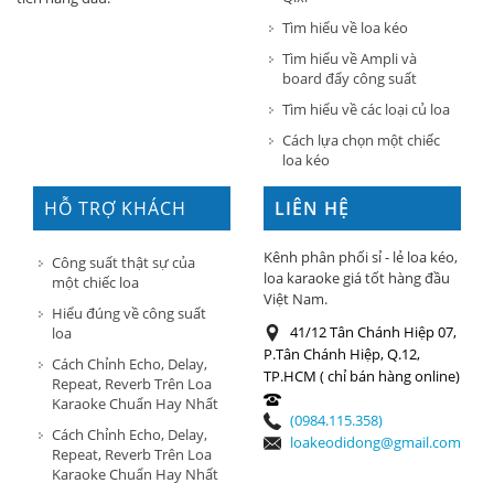
Tìm hiểu về loa kéo
Tìm hiểu về Ampli và
board đẩy công suất
Tìm hiểu về các loại củ loa
Cách lựa chọn một chiếc
loa kéo
HỖ TRỢ KHÁCH
LIÊN HỆ
HÀNG
Kênh phân phối sỉ - lẻ loa kéo,
Công suất thật sự của
loa karaoke giá tốt hàng đầu
một chiếc loa
Việt Nam.
Hiểu đúng về công suất
41/12 Tân Chánh Hiệp 07,
loa
P.Tân Chánh Hiệp, Q.12,
Cách Chỉnh Echo, Delay,
TP.HCM ( chỉ bán hàng online)
Repeat, Reverb Trên Loa
Karaoke Chuẩn Hay Nhất
(0984.115.358)
Cách Chỉnh Echo, Delay,
loakeodidong@gmail.com
Repeat, Reverb Trên Loa
Karaoke Chuẩn Hay Nhất