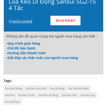
Loa Kéo Di Động Sansui SG2-15
4 Tấc
MUA NGAY
7.500.000đ
Những vấn đề quan trọng mà người mua hàng cần biết :
-
Quy trình giao hàng
-
Chế độ bảo hành
-
Hướng dẫn thanh toán
-
Giải đáp các thắc mắc của người mua hàng
Tags:
loa bán hàng
loa bán kẹo kéo
loa di dong
loa hát karaoke
loa keo
loa keo 4 tac
loa keo di dong
loa kẹo kéo
loa keo tay
loa vali keo