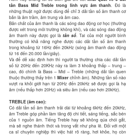
tần Bass Mid Treble trong lĩnh vực âm thanh
. Đó là
những thuật ngữ được dùng để chỉ 3 dải tần số âm thanh cơ
bản là âm trầm, âm trung và âm cao.
Bản chất của âm thanh là các sóng dao động cơ học (thường
được xét trong môi trường không khí), và các sóng dao động
âm thanh này được gọi là
tần số
. Tai của một người bình
thường có khả năng nghe được các dải tần số âm thanh
trong khoảng từ 16Hz đến 20kHz (sóng âm thanh dao động
từ 16 đến 20.000 lần/giây).
Và để dễ xác định hơn thì người ta thường chia các dải tần
số từ 20Hz đến 20KHz này ra làm 3 khoảng thấp – trung –
cao, đó chính là Bass – Mid – Treble (những dải tần quen
thuộc thường thấy trên 1
Mixer
chỉnh âm). Những tần số nào
vượt ra khỏi giới hạn từ 20Hz đến 20kHz sẽ được gọi là hạ
âm (nếu thấp hơn 20Hz) và siêu âm (nếu cao hơn 20kHz).
TREBLE (âm cao):
Có dải tần số âm thanh trải dài từ khoảng 6kHz đến 20kHz,
âm Treble góp phần làm tăng độ chi tiết, sáng tiếng, sắc bén
của 1 nguồn âm. Tiếng Treble hay sẽ không qúa chói gắt,
mà sẽ nghe thánh thót và trong vắt như pha lê. Đối với một
ca sĩ chuyên nghiệp thì việc hát rõ ràng, hơi khỏe, họ còn