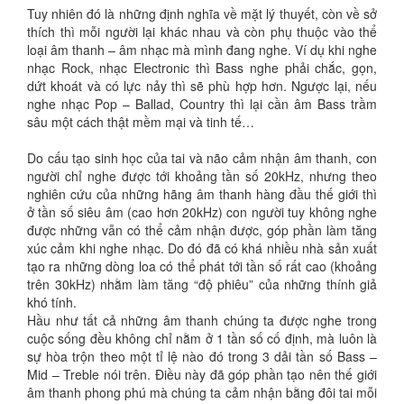
Tuy nhiên đó là những định nghĩa về mặt lý thuyết, còn về sở
thích thì mỗi người lại khác nhau và còn phụ thuộc vào thể
loại âm thanh – âm nhạc mà mình đang nghe. Ví dụ khi nghe
nhạc Rock, nhạc Electronic thì Bass nghe phải chắc, gọn,
dứt khoát và có lực nảy thì sẽ phù hợp hơn. Ngược lại, nếu
nghe nhạc Pop – Ballad, Country thì lại cần âm Bass trầm
sâu một cách thật mềm mại và tinh tế…
Do cấu tạo sinh học của tai và não cảm nhận âm thanh, con
người chỉ nghe được tới khoảng tần số 20kHz, nhưng theo
nghiên cứu của những hãng âm thanh hàng đầu thế giới thì
ở tần số siêu âm (cao hơn 20kHz) con người tuy không nghe
được những vẫn có thể cảm nhận được, góp phần làm tăng
xúc cảm khi nghe nhạc. Do đó đã có khá nhiều nhà sản xuất
tạo ra những dòng loa có thể phát tới tần số rất cao (khoảng
trên 30kHz) nhằm làm tăng “độ phiêu” của những thính giả
khó tính.
Hầu như tất cả những âm thanh chúng ta được nghe trong
cuộc sống đều không chỉ nằm ở 1 tần số cố định, mà luôn là
sự hòa trộn theo một tỉ lệ nào đó trong 3 dải tần số Bass –
Mid – Treble nói trên. Điều này đã góp phần tạo nên thế giới
âm thanh phong phú mà chúng ta cảm nhận bằng đôi tai mỗi