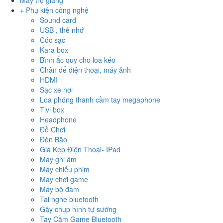
Máy trợ giảng
Phụ kiện công nghệ
Sound card
USB , thẻ nhớ
Cóc sạc
Kara box
Bình ắc quy cho loa kéo
Chân để điện thoại, máy ảnh
HDMI
Sạc xe hơi
Loa phóng thanh cầm tay megaphone
Tivi box
Headphone
Đồ Chơi
Đèn Bão
Giá Kẹp Điện Thoại- IPad
Máy ghi âm
Máy chiếu phim
Máy chơi game
Máy bộ đàm
Tai nghe bluetooth
Gậy chụp hình tự sướng
Tay Cầm Game Bluetooth