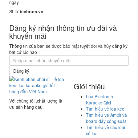
ngày.
St từ
techrum.vn
Đăng ký nhận thông tin ưu đãi và
khuyến mãi
Thông tin của bạn sẽ được bảo mật tuyệt đối và hủy đăng ký
bất cứ lúc nào
Đăng ký
Giới thiệu
Loa Bluetooth
Với chúng tôi ,chất lượng là
Karaoke Qixi
ưu tiên hàng đầu.
Tìm hiểu về loa kéo
Tìm hiểu về Ampli và
board đẩy công suất
Tìm hiểu về các loại
củ loa