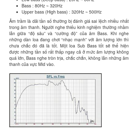
Bass : 80Hz ~ 320Hz
Upper bass (High bass) : 320Hz ~ 500Hz
Âm trầm là dải tần số thường bị đánh giá sai lệch nhiều nhất
trong âm thanh. Người nghe thiếu kinh nghiệm thường nhầm
lẫn giữa “độ sâu” và “cường độ” của âm Bass. Khi nghe
những dàn loa đang chơi “nhạc mạnh” với âm lượng lớn thì
chưa chắc đó đã là tốt. Một loa Sub Bass tốt sẽ thể hiện
được những tần số rất thấp ngay cả ở mức âm lượng không
quá lớn, Bass nghe tròn trịa, chắc chắn, không lẫn những âm
thanh của vực Mid vào.