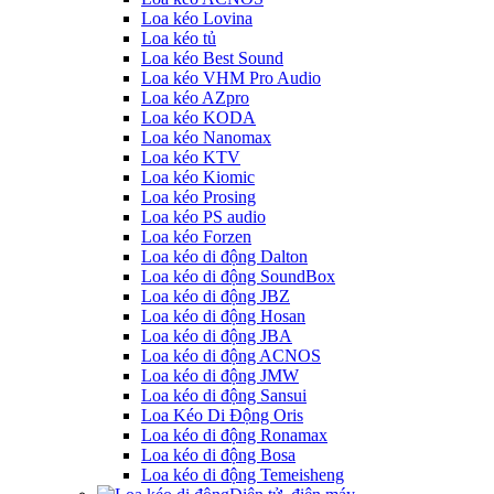
Loa kéo Lovina
Loa kéo tủ
Loa kéo Best Sound
Loa kéo VHM Pro Audio
Loa kéo AZpro
Loa kéo KODA
Loa kéo Nanomax
Loa kéo KTV
Loa kéo Kiomic
Loa kéo Prosing
Loa kéo PS audio
Loa kéo Forzen
Loa kéo di động Dalton
Loa kéo di động SoundBox
Loa kéo di động JBZ
Loa kéo di động Hosan
Loa kéo di động JBA
Loa kéo di động ACNOS
Loa kéo di động JMW
Loa kéo di động Sansui
Loa Kéo Di Động Oris
Loa kéo di động Ronamax
Loa kéo di động Bosa
Loa kéo di động Temeisheng