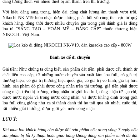
dàng tương thích với nhiều thiết bị âm thanh trên thị trường.
Với kiểu dáng sang trọng, hiện đại cùng chất lượng âm thanh vượt trội,
Nikochi NK-V19 luôn nhận được những phản hồi vô cùng tích cực từ quý
khách hàng, đồng thời được nhiều chuyên gia trong giới đánh giá là dòng
loa tủ “SÁNG TẠO – HOÀN MỸ – ĐẲNG CẤP” thuộc thương hiệu
NIKOCHI Việt Nam.
Bánh xe để di chuyển
Giá tiền: Như chúng ta cũng biết, sản phẩm đắt tiền, phải được cấu thành từ
chất liệu cao cấp, từ những nước chuyên sản xuất làm loa full, có giá trị
thương hiệu, có giá trị thương hiệu quốc gia, có giá trị vô hình, giá trị hữu
hình, sản phẩm đó phải được công nhận trên thị trường, giá tiền phải được
công nhận trên thị trường, công nhận từ giới loa full, công nhận từ tạp chí,
được nước ngoài và trong nước công nhận, và được khẳng định trong giới
loa full cũng giống như ca sĩ thành danh thì họ trải qua rất nhiều cuộc thi,
rất nhiều giải thưởng, được giới yêu mến công nhận.
LƯU Ý:
Khi mua loa khách hàng còn được đổi sản phẩm nếu trong vòng 7 ngày nếu
sản phẩm bị lỗi kỹ thuật hoặc giao hàng không đúng sản phẩm mình đã đặt