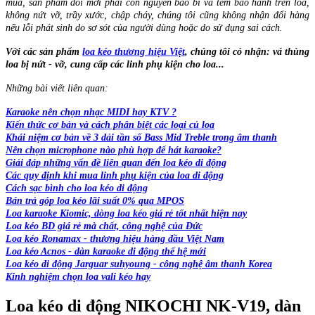
mua, sản phẩm đổi mới phải còn nguyên bao bì và tem bảo hành trên loa,
không nứt vỡ, trầy xước, chập cháy, chúng tôi cũng không nhận đổi hàng
nếu lỗi phát sinh do sơ sót của người dùng hoặc do sử dụng sai cách.
Với các sản phẩm
loa kéo thương hiệu Việt
, chúng tôi có nhận: vá thùng
loa bị nứt - vỡ, cung cấp các linh phụ kiện cho loa...
Những bài viết liên quan:
Karaoke nên chọn nhạc MIDI hay KTV ?
Kiến thức cơ bản và cách phân biệt các loại củ loa
Khái niệm cơ bản về 3 dải tần số Bass Mid Treble trong âm thanh
Nên chọn microphone nào phù hợp để hát karaoke?
Giải đáp những vấn đề liên quan đến loa kéo di động
Các quy định khi mua linh phụ kiện của loa di động
Cách sạc bình cho loa kéo di động
Bán trả góp loa kéo lãi suất 0% qua MPOS
Loa karaoke Kiomic, dòng loa kéo giá rẻ tốt nhất hiện nay
Loa kéo BD giá rẻ mà chất, công nghệ của Đức
Loa kéo Ronamax - thương hiệu hàng đầu Việt Nam
Loa kéo Acnos - dàn karaoke di động thế hệ mới
Loa kéo di động Jarguar suhyoung - công nghệ âm thanh Korea
Kinh nghiệm chọn loa vali kéo hay
Loa kéo di động NIKOCHI NK-V19, dàn