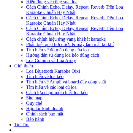
Hiểu đúng về công suất loa
Cách Chỉnh Echo, Delay, Repeat, Reverb Trên Loa
Karaoke Chuẩn Hay Nhất
Cách Chỉnh Echo, Delay, Repeat, Reverb Trên Loa
Karaoke Chuẩn Hay Nhất
Cách Chỉnh Echo, Delay, Repeat, Reverb Trên Loa
Karaoke Chuẩn Hay Nhất
Cách chỉnh hiệu ứng vang khi hát karaoke
Phân biệt quạt hơi nước & máy làm mát ko khí
Tìm hiểu vệ độ méo tiếng của loa
Hướng dẫn sử dụng loa kéo đúng cách
Loa Column và Loa Array
Giới thiệu
Loa Bluetooth Karaoke Qixi
Tìm hiểu về loa kéo
Tìm hiểu về Ampli và board đẩy công suất
Tìm hiểu về các loại củ loa
Cách lựa chọn một chiếc loa kéo
Site map
Quy chế
Hợp tác kinh doanh
Chính sách bảo mật
Bảo hành
Tin Tức