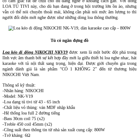
có cảm giác rất dễ chịu cho dù đang nghe ở khoảng cách gần. Với dòng
LOA TỦ TIVI này, cho dù bạn đang ở trong hội trường lớn ồn ào, nhưng
vẫn có thể nói chuyện thoải mái, không cần phải nói mức âm lượng to thì
người đối diện mới nghe được như những dòng loa thông thường.
Tủ có ngăn đựng đồ
Loa kéo di động NIKOCHI NKV19
được xem là một bước đột phá trong
lĩnh vực âm thanh bởi sự kết hợp đầy mới lạ giữa thiết bị loa nghe nhạc, hát
karaoke với tủ nội thất sang trọng, hiện đại. Được giới chuyên gia trong
ngành đánh giá là sản phẩm “CÓ 1 KHÔNG 2” đến từ thương hiệu
NIKOCHI Việt Nam.
Thông số kỹ thuật:
-Nhãn hàng: NIKOCHI
-Model: NK-V19
-Loa dạng tủ tivi từ 43 - 65 inch
-Chất liệu vỏ thùng: ván MDF nhập khẩu
-Hệ thống loa full 2 đường tiếng
-Bass 30cm coil 75 (x2)
-Treble 450 coil 45mm (x2)
-Công suất theo thông tin từ nhà sản xuất cung cấp: 800W
-Trở kháng: 6Ω