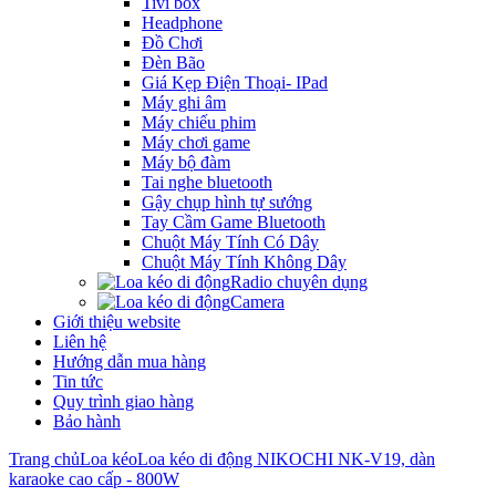
Tivi box
Headphone
Đồ Chơi
Đèn Bão
Giá Kẹp Điện Thoại- IPad
Máy ghi âm
Máy chiếu phim
Máy chơi game
Máy bộ đàm
Tai nghe bluetooth
Gậy chụp hình tự sướng
Tay Cầm Game Bluetooth
Chuột Máy Tính Có Dây
Chuột Máy Tính Không Dây
Radio chuyên dụng
Camera
Giới thiệu website
Liên hệ
Hướng dẫn mua hàng
Tin tức
Quy trình giao hàng
Bảo hành
Trang chủ
Loa kéo
Loa kéo di động NIKOCHI NK-V19, dàn
karaoke cao cấp - 800W