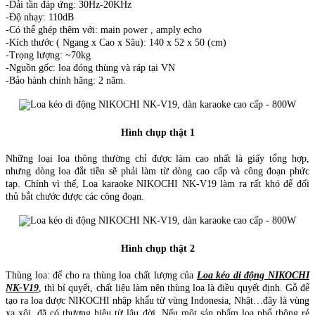
-Dải tần đáp ứng: 30Hz-20KHz
-Độ nhạy: 110dB
-Có thể ghép thêm với: main power , amply echo
-Kích thước ( Ngang x Cao x Sâu): 140 x 52 x 50 (cm)
-Trọng lượng: ~70kg
-Nguồn gốc: loa đóng thùng và ráp tại VN
-Bảo hành chính hãng: 2 năm.
Hình chụp thật 1
Những loại loa thông thường chỉ được làm cao nhất là giấy tổng hợp,
nhưng dòng loa đắt tiền sẽ phải làm từ dòng cao cấp và công đoạn phức
tạp. Chính vì thế, Loa karaoke NIKOCHI NK-V19 làm ra rất khó để đối
thủ bắt chước được các công đoạn.
Hình chụp thật 2
Thùng loa: để cho ra thùng loa chất lượng của
Loa kéo di động NIKOCHI
NK-V19
, thì bí quyết, chất liệu làm nên thùng loa là điều quyết định. Gỗ để
tạo ra loa được NIKOCHI nhập khẩu từ vùng Indonesia, Nhật…đây là vùng
xa xôi, đã có thương hiệu từ lâu đời. Nếu một sản phẩm loa phổ thông rẻ