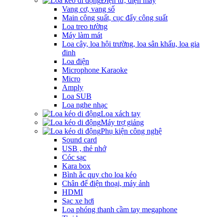
Điện tử, điện máy
Vang cơ, vang số
Main công suất, cục đẩy công suất
Loa treo tường
Máy làm mát
Loa cây, loa hội trường, loa sân khấu, loa gia
đinh
Loa điện
Microphone Karaoke
Micro
Amply
Loa SUB
Loa nghe nhạc
Loa xách tay
Máy trợ giảng
Phụ kiện công nghệ
Sound card
USB , thẻ nhớ
Cóc sạc
Kara box
Bình ắc quy cho loa kéo
Chân để điện thoại, máy ảnh
HDMI
Sạc xe hơi
Loa phóng thanh cầm tay megaphone