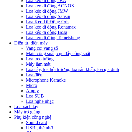
Loa kéo di động JBA
Loa kéo di động ACNOS
Loa kéo di động JMW
Loa kéo di động Sansui
Loa Kéo Di Động Oris
Loa kéo di động Ronamax
Loa kéo di động Bosa
Loa kéo di động Temeisheng
Điện tử, điện máy
Vang cơ, vang số
Main công suất, cục đẩy công suất
Loa treo tường
Máy làm mát
Loa cây, loa hội trường, loa sân khấu, loa gia đinh
Loa điện
Microphone Karaoke
Micro
Amply
Loa SUB
Loa nghe nhạc
Loa xách tay
Máy trợ giảng
Phụ kiện công nghệ
Sound card
USB , thẻ nhớ