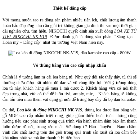
Thiết kế đẳng cấp
Với mong muốn tạo ra dòng sản phẩm nhiều tiện ích, chất lượng âm thanh
hoàn hảo đáp ứng nhu cầu giải trí không gian gia đình thì sau một thời gian
dài nghiên cứu, tìm hiểu, NIKOCHI quyết định sản xuất dòng
LOA KỆ TỦ
TIVI NIKOCHI NK-V19
. Được đánh giá là dòng sản phẩm “Sáng tạo –
Hoàn mỹ – Đẳng cấp” nhất thị trường Việt Nam hiện nay.
Vỏ thùng bằng ván cao cấp nhập khẩu
Chính là ý tưởng làm ra cái loa bằng tủ. Như quý đối tác thấy đấy, tủ thì sẽ
thường chứa được rất nhiều đồ đạc và vô cùng tiện lợi. Với ý tưởng dòng
loa tủ này, khách hàng sẽ mua 1 mà được 2. Khách hàng vừa có nội thất
đẹp trong nhà, vừa có thể để luôn tivi, amply, mic,…Khách hàng sẽ không
cần tốn tiền mua thêm vật dụng gì nữa để trưng bày đầy đủ bộ dàn karaoke.
Cụ thể,
Loa kéo di động NIKOCHI NK-V19
, thùng loa được làm bằng ván
gỗ MDF cao cấp nhằm triệt rung, giúp giảm thiểu hoàn toàn những cộng
hưởng tiêu cực phát sinh trong quá trình vận hành nhằm đảm bảo âm thanh
luôn được rõ nét, trong rẻo nhất. Sử dụng từ Hàn Thuyên – Nam châm
vĩnh cửu chất lượng trên thế giới trong quá trình sản xuất củ loa đảm bảo
khả năng phát xa mà âm thanh ít bị tiêu hao.