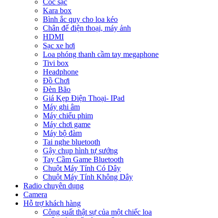
Cóc sạc
Kara box
Bình ắc quy cho loa kéo
Chân để điện thoại, máy ảnh
HDMI
Sạc xe hơi
Loa phóng thanh cầm tay megaphone
Tivi box
Headphone
Đồ Chơi
Đèn Bão
Giá Kẹp Điện Thoại- IPad
Máy ghi âm
Máy chiếu phim
Máy chơi game
Máy bộ đàm
Tai nghe bluetooth
Gậy chụp hình tự sướng
Tay Cầm Game Bluetooth
Chuột Máy Tính Có Dây
Chuột Máy Tính Không Dây
Radio chuyên dụng
Camera
Hỗ trợ khách hàng
Công suất thật sự của một chiếc loa