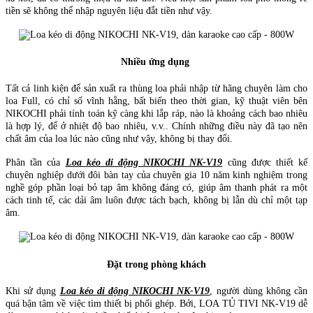
tiền sẽ không thể nhập nguyên liệu đắt tiền như vậy.
Nhiều ứng dụng
Tất cả linh kiện để sản xuất ra thùng loa phải nhập từ hãng chuyên làm cho
loa Full, có chỉ số vĩnh hằng, bất biến theo thời gian, kỹ thuật viên bên
NIKOCHI phải tính toán kỹ càng khi lắp ráp, nào là khoảng cách bao nhiêu
là hợp lý, để ở nhiệt độ bao nhiêu, v.v.. Chính những điều này đã tạo nên
chất âm của loa lúc nào cũng như vậy, không bị thay đổi.
Phân tần của
Loa kéo di động NIKOCHI NK-V19
cũng được thiết kế
chuyên nghiệp dưới đôi bàn tay của chuyên gia 10 năm kinh nghiệm trong
nghề góp phần loại bỏ tạp âm không đáng có, giúp âm thanh phát ra một
cách tinh tế, các dải âm luôn được tách bạch, không bị lẫn dù chỉ một tạp
âm.
Đặt trong phòng khách
Khi sử dụng
Loa kéo di động NIKOCHI NK-V19
, người dùng không cần
quá bận tâm về việc tìm thiết bị phối ghép. Bởi, LOA TỦ TIVI NK-V19 dễ