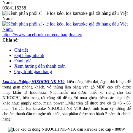
0984115358
https://www.facebook.com/cuahangloakeo
Chia sẻ:
Chi tiết
Đặt hàng nhanh
Đánh giá
Xem hướng dẫn thanh toán
Quy trình giao hàng
Loa kéo di động NIKOCHI NK-V19
, kiếu dáng hiện đại, đẹp , thích hợp để
trong gian phòng khách, vỏ thùng làm bằng ván gỗ MDF cao cấp được
nhập khẩu từ Indonesia, Nhật...mẫu mà được thiết kế riêng cho loa
NIKOCHI, bên trong rất rộng rãi để người mua ghép thêm các phụ kiện
khác như: amply echo, main power....Mặt trên để được tivi cỡ từ 43 - 65
inch. Tủ của loa karaoke NIKOCHI NK-V19 được tính toán kỹ lưỡng để
cho âm thanh đầu ra nghe tốt nhất, sản phẩm được bảo hành 2 năm từ chính
hãng.