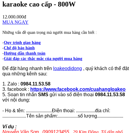
karaoke cao cấp - 800W
12.000.000đ
MUA NGAY
Những vấn đề quan trọng mà người mua hàng cần biết :
-
Quy trình giao hàng
-
Chế độ bảo hành
-
Hướng dẫn thanh toán
-
Giải đáp các thắc mắc của người mua hàng
Để đặt hàng nhanh trên
loakeodidong
, quý khách có thể đặt
qua những kênh sau:
1. Zalo :
0984.11.53.58
3. facebook :
https://www.facebook.com/cuahangloakeo
5. Soạn tin nhắn
SMS
gửi vào số điện thoại
0984.11.53.58
với nội dung:
- Họ & tên: ......................Điện thoại: ................địa chỉ:
....................Tên sản phẩm:.................số lượng......................
Ví dụ :
Nguyễn Văn Sơn , 0909123455 ,
29 Kim Đồng, Tổ dân phố