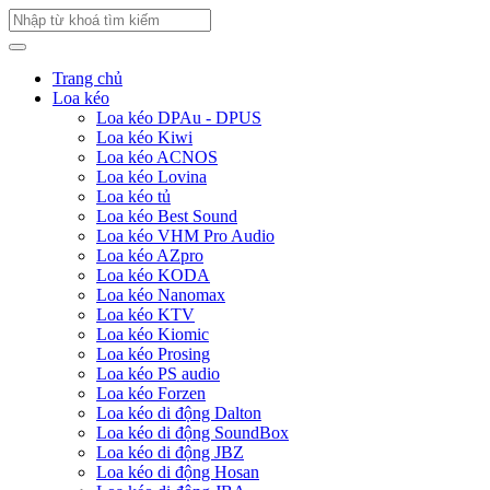
Trang chủ
Loa kéo
Loa kéo DPAu - DPUS
Loa kéo Kiwi
Loa kéo ACNOS
Loa kéo Lovina
Loa kéo tủ
Loa kéo Best Sound
Loa kéo VHM Pro Audio
Loa kéo AZpro
Loa kéo KODA
Loa kéo Nanomax
Loa kéo KTV
Loa kéo Kiomic
Loa kéo Prosing
Loa kéo PS audio
Loa kéo Forzen
Loa kéo di động Dalton
Loa kéo di động SoundBox
Loa kéo di động JBZ
Loa kéo di động Hosan