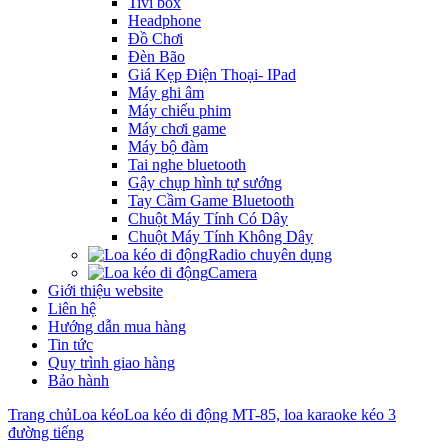
Tivi box
Headphone
Đồ Chơi
Đèn Bão
Giá Kẹp Điện Thoại- IPad
Máy ghi âm
Máy chiếu phim
Máy chơi game
Máy bộ đàm
Tai nghe bluetooth
Gậy chụp hình tự sướng
Tay Cầm Game Bluetooth
Chuột Máy Tính Có Dây
Chuột Máy Tính Không Dây
Radio chuyên dụng
Camera
Giới thiệu website
Liên hệ
Hướng dẫn mua hàng
Tin tức
Quy trình giao hàng
Bảo hành
Trang chủ
Loa kéo
Loa kéo di động MT-85, loa karaoke kéo 3
đường tiếng