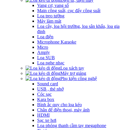
Điện tử, điện máy
Vang cơ, vang số
Main công suất, cục đẩy công suất
Loa treo tường
Máy làm mát
Loa cây, loa hội trường, loa sân khấu, loa gia
đinh
Loa điện
Microphone Karaoke
Micro
Amply
Loa SUB
Loa nghe nhạc
Loa xách tay
Máy trợ giảng
Phụ kiện công nghệ
Sound card
USB , thẻ nhớ
Cóc sạc
Kara box
Bình ắc quy cho loa kéo
Chân để điện thoại, máy ảnh
HDMI
Sạc xe hơi
Loa phóng thanh cầm tay megaphone