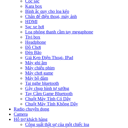
Cóc sạc
Kara box
Bình ắc quy cho loa kéo
Chân để điện thoại, máy ảnh
HDMI
Sạc xe hơi
Loa phóng thanh cầm tay megaphone
Tivi box
Headphone
Đồ Chơi
Đèn Bão
Giá Kẹp Điện Thoại- IPad
Máy ghi âm
Máy chiếu phim
Máy chơi game
Máy bộ đàm
Tai nghe bluetooth
Gậy chụp hình tự sướng
Tay Cầm Game Bluetooth
Chuột Máy Tính Có Dây
Chuột Máy Tính Không Dây
Radio chuyên dụng
Camera
Hỗ trợ khách hàng
Công suất thật sự của một chiếc loa