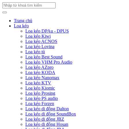
Trang chủ
Loa kéo
Loa kéo DPAu - DPUS
Loa kéo Kiwi
Loa kéo ACNOS
Loa kéo Lovina
Loa kéo tủ
Loa kéo Best Sound
Loa kéo VHM Pro Audio
Loa kéo AZpro
Loa kéo KODA
Loa kéo Nanomax
Loa kéo KTV
Loa kéo Kiomic
Loa kéo Prosing
Loa kéo PS audio
Loa kéo Forzen
Loa kéo di động Dalton
Loa kéo di động SoundBox
Loa kéo di động JBZ
Loa kéo di động Hosan