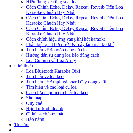
Hiểu đúng về công suất loa
Cách Chỉnh Echo, Delay, Repeat, Reverb Trên Loa
Karaoke Chuẩn Hay Nhất
Cách Chỉnh Echo, Delay, Repeat, Reverb Trên Loa
Karaoke Chuẩn Hay Nhất
Cách Chỉnh Echo, Delay, Repeat, Reverb Trên Loa
Karaoke Chuẩn Hay Nhất
Cách chỉnh hiệu ứng vang khi hát karaoke
Phân biệt quạt hơi nước & máy làm mát ko khí
Tìm hiểu vệ độ méo tiếng của loa
Hướng dẫn sử dụng loa kéo đúng cách
Loa Column và Loa Array
Giới thiệu
Loa Bluetooth Karaoke Qixi
Tìm hiểu về loa kéo
Tìm hiểu về Ampli và board đẩy công suất
Tìm hiểu về các loại củ loa
Cách lựa chọn một chiếc loa kéo
Site map
Quy chế
Hợp tác kinh doanh
Chính sách bảo mật
Bảo hành
Tin Tức