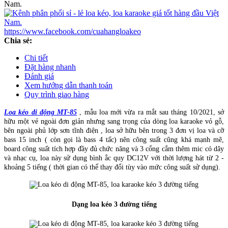
https://www.facebook.com/cuahangloakeo
Chia sẻ:
Chi tiết
Đặt hàng nhanh
Đánh giá
Xem hướng dẫn thanh toán
Quy trình giao hàng
Loa kéo di động MT-85
, mẫu loa mới vừa ra mắt sau tháng 10/2021, sở
hữu một vẻ ngoài đơn giản nhưng sang trọng của dòng loa karaoke vỏ gỗ,
bên ngoài phủ lớp sơn tĩnh điện , loa sở hữu bên trong 3 đơn vị loa và cỡ
bass 15 inch ( còn gọi là bass 4 tấc) nên công suất cũng khá mạnh mẽ,
board công suất tích hợp đầy đủ chức năng và 3 cổng cắm thêm mic có dây
và nhạc cụ, loa này sử dụng bình ắc quy DC12V với thời lượng hát từ 2 -
khoảng 5 tiếng ( thời gian có thể thay đổi tùy vào mức công suất sử dụng).
Dạng loa kéo 3 đường tiếng