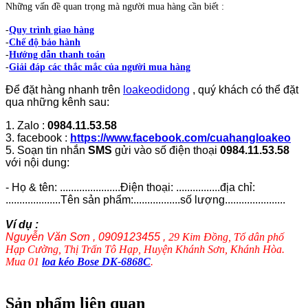
Những vấn đề quan trọng mà người mua hàng cần biết :
-
Quy trình giao hàng
-
Chế độ bảo hành
-
Hướng dẫn thanh toán
-
Giải đáp các thắc mắc của người mua hàng
Để đặt hàng nhanh trên
loakeodidong
, quý khách có thể đặt
qua những kênh sau:
1. Zalo :
0984.11.53.58
3. facebook :
https://www.facebook.com/cuahangloakeo
5. Soạn tin nhắn
SMS
gửi vào số điện thoại
0984.11.53.58
với nội dung:
- Họ & tên: ......................Điện thoại: ................địa chỉ:
....................Tên sản phẩm:.................số lượng......................
Ví dụ :
Nguyễn Văn Sơn , 0909123455 ,
29 Kim Đồng, Tổ dân phố
Hạp Cường, Thị Trấn Tô Hạp, Huyện Khánh Sơn, Khánh Hòa.
Mua 01
loa kéo Bose DK-6868C
.
Sản phẩm liên quan