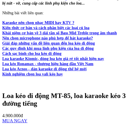
bị nứt - vỡ, cung cấp các linh phụ kiện cho loa...
Những bài viết liên quan:
Karaoke nên chọn nhạc MIDI hay KTV ?
Kiến thức cơ bản và cách phân biệt các loại củ loa
Khái niệm cơ bản về 3 dải tần số Bass Mid Treble trong âm thanh
Nên chọn microphone nào phù hợp để hát karaoke?
Giải đáp những vấn đề liên quan đến loa kéo di động
Các quy định khi mua linh phụ kiện của loa di động
Cách sạc bình cho loa kéo di động
Loa karaoke Kiomic, dòng loa kéo giá rẻ tốt nhất hiện nay
Loa kéo Ronamax - thương hiệu hàng đầu Việt Nam
Loa kéo Acnos - dàn karaoke di động thế hệ mới
Kinh nghiệm chọn loa vali kéo hay
Loa kéo di động MT-85, loa karaoke kéo 3
đường tiếng
4.900.000đ
MUA NGAY