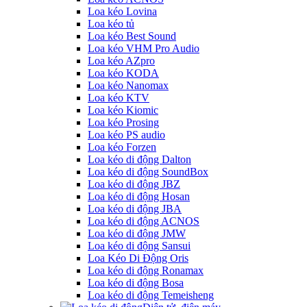
Loa kéo Lovina
Loa kéo tủ
Loa kéo Best Sound
Loa kéo VHM Pro Audio
Loa kéo AZpro
Loa kéo KODA
Loa kéo Nanomax
Loa kéo KTV
Loa kéo Kiomic
Loa kéo Prosing
Loa kéo PS audio
Loa kéo Forzen
Loa kéo di động Dalton
Loa kéo di động SoundBox
Loa kéo di động JBZ
Loa kéo di động Hosan
Loa kéo di động JBA
Loa kéo di động ACNOS
Loa kéo di động JMW
Loa kéo di động Sansui
Loa Kéo Di Động Oris
Loa kéo di động Ronamax
Loa kéo di động Bosa
Loa kéo di động Temeisheng