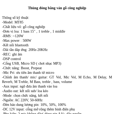
Thùng đóng bằng ván gỗ công nghiệp
Thông số kỹ thuật:
-Model: MT85
-Chất liệu vỏ: gỗ công nghiệp
-Đơn vị loa: 1 bass 15" , 1 treble , 1 middle
-RMS: ~120W
-Max power : 500W
-Kết nối bluetooth
-Dải tần đáp ứng: 20Hz-20KHz
-REC: ghi âm
-DSP control
-Cổng USB, Micro SD ( chơi nhạc MP3)
-Chức năng: Boost, Prepeat
-Mic Pri: ưu tiên âm thanh từ micro
-Chỉnh âm thanh/ mic/ guitar: GT Vol, Mic Vol, M Echo, M Delay, M
Reverb, M Treble, M Bass, treble , bass, volume
-Aux input: ngõ đưa âm thanh vào loa
-Audio out: kết nối sub/ loa kéo
-Mode: chọn chức năng, kết nối
-Nguồn: AC 220V, 50-60Hz
-Đèn báo dung lượng pin: 10%, 50%, 100%
-DC 12V input: cổng mở rộng thêm bình điện phụ
-Phụ kiện: 2 mic không dây( dùng pin AA), dây nguồn