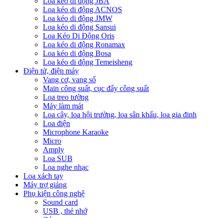
Loa kéo di động JBA
Loa kéo di động ACNOS
Loa kéo di động JMW
Loa kéo di động Sansui
Loa Kéo Di Động Oris
Loa kéo di động Ronamax
Loa kéo di động Bosa
Loa kéo di động Temeisheng
Điện tử, điện máy
Vang cơ, vang số
Main công suất, cục đẩy công suất
Loa treo tường
Máy làm mát
Loa cây, loa hội trường, loa sân khấu, loa gia đinh
Loa điện
Microphone Karaoke
Micro
Amply
Loa SUB
Loa nghe nhạc
Loa xách tay
Máy trợ giảng
Phụ kiện công nghệ
Sound card
USB , thẻ nhớ