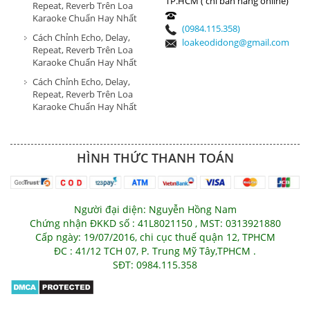
TP.HCM ( chỉ bán hàng online)
Repeat, Reverb Trên Loa
Karaoke Chuẩn Hay Nhất
(0984.115.358)
Cách Chỉnh Echo, Delay,
loakeodidong@gmail.com
Repeat, Reverb Trên Loa
Karaoke Chuẩn Hay Nhất
Cách Chỉnh Echo, Delay,
Repeat, Reverb Trên Loa
Karaoke Chuẩn Hay Nhất
HÌNH THỨC THANH TOÁN
Người đại diện: Nguyễn Hồng Nam
Chứng nhận ĐKKD số : 41L8021150 , MST: 0313921880
Cấp ngày: 19/07/2016, chi cục thuế quận 12, TPHCM
ĐC : 41/12 TCH 07, P. Trung Mỹ Tây,TPHCM .
SĐT: 0984.115.358