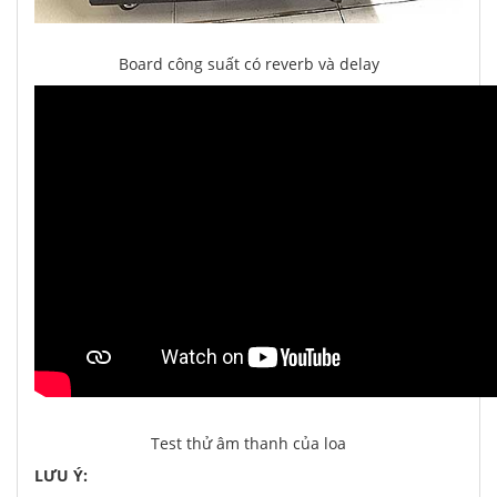
Board công suất có reverb và delay
Test thử âm thanh của loa
LƯU Ý: