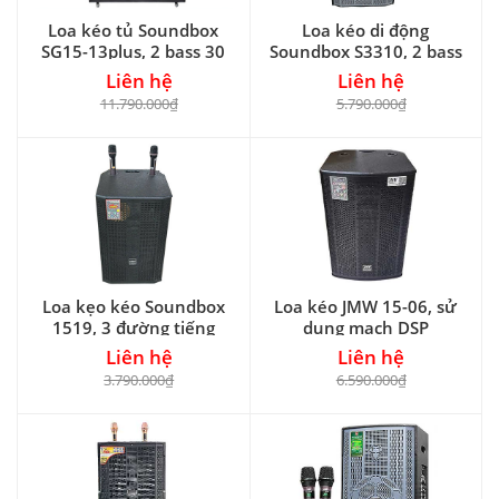
Loa kéo tủ Soundbox
Loa kéo di động
SG15-13plus, 2 bass 30
Soundbox S3310, 2 bass
30
Liên hệ
Liên hệ
11.790.000₫
5.790.000₫
Loa kẹo kéo Soundbox
Loa kéo JMW 15-06, sử
1519, 3 đường tiếng
dụng mạch DSP
Liên hệ
Liên hệ
3.790.000₫
6.590.000₫