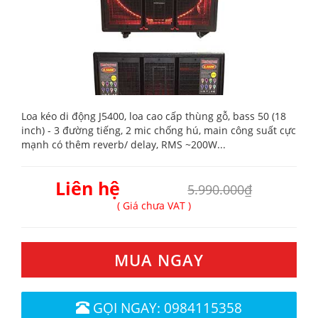
Loa kéo di động J5400, loa cao cấp thùng gỗ, bass 50 (18
inch) - 3 đường tiếng, 2 mic chống hú, main công suất cực
mạnh có thêm reverb/ delay, RMS ~200W...
Liên hệ
5.990.000₫
( Giá chưa VAT )
MUA NGAY
GỌI NGAY: 0984115358