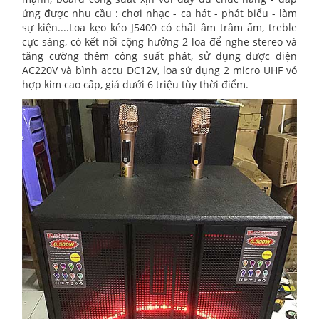
ứng được nhu cầu : chơi nhạc - ca hát - phát biểu - làm
sự kiện....Loa kẹo kéo J5400 có chất âm trầm ấm, treble
cực sáng, có kết nối cộng hưởng 2 loa để nghe stereo và
tăng cường thêm công suất phát, sử dụng được điện
AC220V và bình accu DC12V, loa sử dụng 2 micro UHF vỏ
hợp kim cao cấp, giá dưới 6 triệu tùy thời điểm.