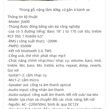
Thùng gỗ, nặng tầm 40kg, có gắn 4 bánh xe
Thông tin kỹ thuật:
-Model: J5400
-Thùng được đóng bằng ván ép công nghiệp
-Loa có 3 đường tiếng: Bass 18" ( từ 170 coil 65), treble
RCF 350, 1 middle 6,5"
-RMS ( công suất thực): ~200W
-PMPO: 6500W
-Kết nối bluetooth 5.0, TWS
-Cổng usb, thẻ nhớ: phát nhạc mp3
-Chức năng chỉnh nhạc/mic/ nhạc cụ: volume, bass, mid,
treble, Mic bass, Mic treble, echo, repeat, delay, reverb,
Gui vol
-Guitar1-2: cắm nhạc cụ
-Mic1-2: cắm micro
-Speaker out: cổng ra âm thanh optical
-Audio input: cổng nhận âm thanh
-Audio output: cổng xuất âm thanh, kết nối sub/ loa kéo
-Mode: lựa chọn và chuyển đổi các chức năng, kết nối
-Nguồn: AC ~220V/50Hz, bình ắc quy DC12V