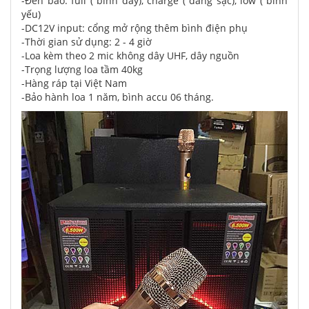
-Đèn báo: full ( bình đẩy), charge ( đang sạc), low ( bình
yếu)
-DC12V input: cổng mở rộng thêm bình điện phụ
-Thời gian sử dụng: 2 - 4 giờ
-Loa kèm theo 2 mic không dây UHF, dây nguồn
-Trọng lượng loa tầm 40kg
-Hàng ráp tại Việt Nam
-Bảo hành loa 1 năm, bình accu 06 tháng.