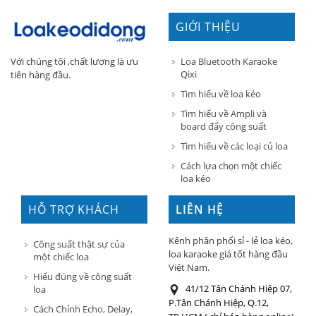
GIỚI THIỆU
Loa Bluetooth Karaoke
Với chúng tôi ,chất lượng là ưu
Qixi
tiên hàng đầu.
Tìm hiểu về loa kéo
Tìm hiểu về Ampli và
board đẩy công suất
Tìm hiểu về các loại củ loa
Cách lựa chọn một chiếc
loa kéo
HỖ TRỢ KHÁCH
LIÊN HỆ
HÀNG
Kênh phân phối sỉ - lẻ loa kéo,
Công suất thật sự của
loa karaoke giá tốt hàng đầu
một chiếc loa
Việt Nam.
Hiểu đúng về công suất
41/12 Tân Chánh Hiệp 07,
loa
P.Tân Chánh Hiệp, Q.12,
Cách Chỉnh Echo, Delay,