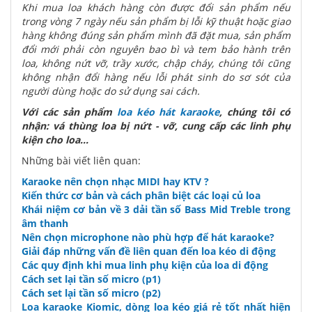
Khi mua loa khách hàng còn được đổi sản phẩm nếu
trong vòng 7 ngày nếu sản phẩm bị lỗi kỹ thuật hoặc giao
hàng không đúng sản phẩm mình đã đặt mua, sản phẩm
đổi mới phải còn nguyên bao bì và tem bảo hành trên
loa, không nứt vỡ, trầy xước, chập cháy, chúng tôi cũng
không nhận đổi hàng nếu lỗi phát sinh do sơ sót của
người dùng hoặc do sử dụng sai cách.
Với các sản phẩm
loa kéo hát karaoke
, chúng tôi có
nhận: vá thùng loa bị nứt - vỡ, cung cấp các linh phụ
kiện cho loa...
Những bài viết liên quan:
Karaoke nên chọn nhạc MIDI hay KTV ?
Kiến thức cơ bản và cách phân biệt các loại củ loa
Khái niệm cơ bản về 3 dải tần số Bass Mid Treble trong
âm thanh
Nên chọn microphone nào phù hợp để hát karaoke?
Giải đáp những vấn đề liên quan đến loa kéo di động
Các quy định khi mua linh phụ kiện của loa di động
Cách set lại tần số micro (p1)
Cách set lại tần số micro (p2)
Loa karaoke Kiomic, dòng loa kéo giá rẻ tốt nhất hiện