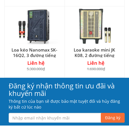
Loa kéo Nanomax SK-
Loa karaoke mini JK
16Q2, 3 đường tiếng
K08, 2 đường tiếng
Liên hệ
Liên hệ
5.300.000₫
1.690.000₫
Đăng ký nhận thông tin ưu đãi và
khuyến mãi
Thông tin của bạn sẽ được bảo mật tuyệt đối và hủy đăng
ký bất cứ lúc nào
Đăng ký