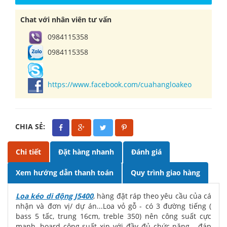
Chat với nhân viên tư vấn
0984115358
0984115358
https://www.facebook.com/cuahangloakeo
CHIA SẺ:
Chi tiết
Đặt hàng nhanh
Đánh giá
Xem hướng dẫn thanh toán
Quy trình giao hàng
Loa kéo di động J5400
, hàng đặt ráp theo yêu cầu của cá
nhận và đơn vị/ dự án...Loa vỏ gỗ - có 3 đường tiếng (
bass 5 tấc, trung 16cm, treble 350) nên công suất cực
mạnh, board công suất xịn với đầy đủ chức năng - đáp