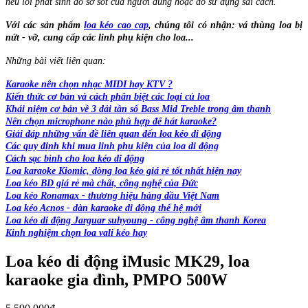
nếu lỗi phát sinh do sơ sót của người dùng hoặc do sử dụng sai cách.
Với các sản phẩm
loa kéo cao cap
, chúng tôi có nhận: vá thùng loa bị
nứt - vỡ, cung cấp các linh phụ kiện cho loa...
Những bài viết liên quan:
Karaoke nên chọn nhạc MIDI hay KTV ?
Kiến thức cơ bản và cách phân biệt các loại củ loa
Khái niệm cơ bản về 3 dải tần số Bass Mid Treble trong âm thanh
Nên chọn microphone nào phù hợp để hát karaoke?
Giải đáp những vấn đề liên quan đến loa kéo di động
Các quy định khi mua linh phụ kiện của loa di động
Cách sạc bình cho loa kéo di động
Loa karaoke Kiomic, dòng loa kéo giá rẻ tốt nhất hiện nay
Loa kéo BD giá rẻ mà chất, công nghệ của Đức
Loa kéo Ronamax - thương hiệu hàng đầu Việt Nam
Loa kéo Acnos - dàn karaoke di động thế hệ mới
Loa kéo di động Jarguar suhyoung - công nghệ âm thanh Korea
Kinh nghiệm chọn loa vali kéo hay
Loa kéo di động iMusic MK29, loa
karaoke gia đình, PMPO 500W