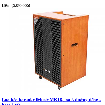
Liên hệ
5.890.000₫
Loa kéo karaoke iMusic MK16, loa 3 đường tiếng -
bass 4 tấc