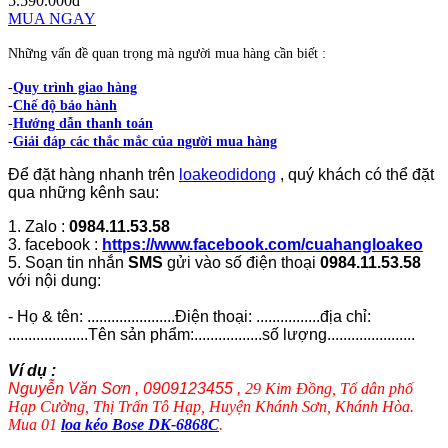
5.590.000đ
MUA NGAY
Những vấn đề quan trọng mà người mua hàng cần biết :
-
Quy trình giao hàng
-
Chế độ bảo hành
-
Hướng dẫn thanh toán
-
Giải đáp các thắc mắc của người mua hàng
Để đặt hàng nhanh trên
loakeodidong
, quý khách có thể đặt
qua những kênh sau:
1. Zalo :
0984.11.53.58
3. facebook :
https://www.facebook.com/cuahangloakeo
5. Soạn tin nhắn
SMS
gửi vào số điện thoại
0984.11.53.58
với nội dung:
- Họ & tên: ......................Điện thoại: ................địa chỉ:
....................Tên sản phẩm:.................số lượng......................
Ví dụ :
Nguyễn Văn Sơn , 0909123455 ,
29 Kim Đồng, Tổ dân phố
Hạp Cường, Thị Trấn Tô Hạp, Huyện Khánh Sơn, Khánh Hòa.
Mua 01
loa kéo Bose DK-6868C
.