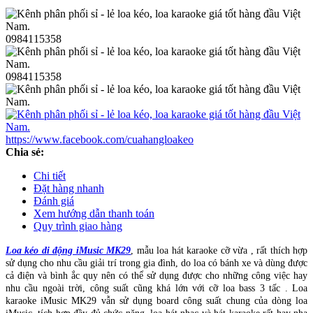
0984115358
0984115358
https://www.facebook.com/cuahangloakeo
Chia sẻ:
Chi tiết
Đặt hàng nhanh
Đánh giá
Xem hướng dẫn thanh toán
Quy trình giao hàng
Loa kéo di động iMusic MK29
, mẫu loa hát karaoke cỡ vừa , rất thích hợp
sử dụng cho nhu cầu giải trí trong gia đình, do loa có bánh xe và dùng được
cả điện và bình ắc quy nên có thể sử dụng được cho những công việc hay
nhu cầu ngoài trời, công suất cũng khá lớn với cỡ loa bass 3 tấc . Loa
karaoke iMusic MK29 vẫn sử dụng board công suất chung của dòng loa