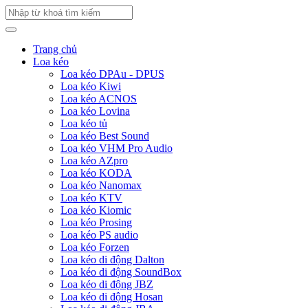
Trang chủ
Loa kéo
Loa kéo DPAu - DPUS
Loa kéo Kiwi
Loa kéo ACNOS
Loa kéo Lovina
Loa kéo tủ
Loa kéo Best Sound
Loa kéo VHM Pro Audio
Loa kéo AZpro
Loa kéo KODA
Loa kéo Nanomax
Loa kéo KTV
Loa kéo Kiomic
Loa kéo Prosing
Loa kéo PS audio
Loa kéo Forzen
Loa kéo di động Dalton
Loa kéo di động SoundBox
Loa kéo di động JBZ
Loa kéo di động Hosan