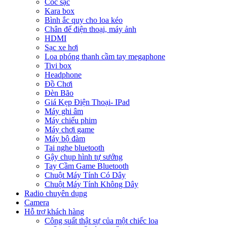
Cóc sạc
Kara box
Bình ắc quy cho loa kéo
Chân để điện thoại, máy ảnh
HDMI
Sạc xe hơi
Loa phóng thanh cầm tay megaphone
Tivi box
Headphone
Đồ Chơi
Đèn Bão
Giá Kẹp Điện Thoại- IPad
Máy ghi âm
Máy chiếu phim
Máy chơi game
Máy bộ đàm
Tai nghe bluetooth
Gậy chụp hình tự sướng
Tay Cầm Game Bluetooth
Chuột Máy Tính Có Dây
Chuột Máy Tính Không Dây
Radio chuyên dụng
Camera
Hỗ trợ khách hàng
Công suất thật sự của một chiếc loa