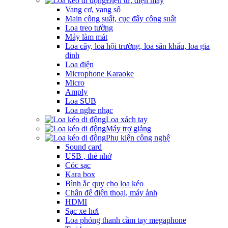
Điện tử, điện máy
Vang cơ, vang số
Main công suất, cục đẩy công suất
Loa treo tường
Máy làm mát
Loa cây, loa hội trường, loa sân khấu, loa gia
đinh
Loa điện
Microphone Karaoke
Micro
Amply
Loa SUB
Loa nghe nhạc
Loa xách tay
Máy trợ giảng
Phụ kiện công nghệ
Sound card
USB , thẻ nhớ
Cóc sạc
Kara box
Bình ắc quy cho loa kéo
Chân để điện thoại, máy ảnh
HDMI
Sạc xe hơi
Loa phóng thanh cầm tay megaphone