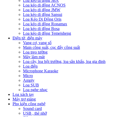
Loa kéo di động JBA
Loa kéo di động ACNOS
Loa kéo di động JMW
Loa kéo di động Sansui
Loa Kéo Di Động Oris
Loa kéo di động Ronamax
Loa kéo di động Bosa
Loa kéo di động Temeisheng
Điện tử, điện máy
Vang cơ, vang số
Main công suất, cục đẩy công suất
Loa treo tường
Máy làm mát
Loa cây, loa hội trường, loa sân khấu, loa gia đinh
Loa điện
Microphone Karaoke
Micro
Amply
Loa SUB
Loa nghe nhạc
Loa xách tay
Máy trợ giảng
Phụ kiện công nghệ
Sound card
USB , thẻ nhớ