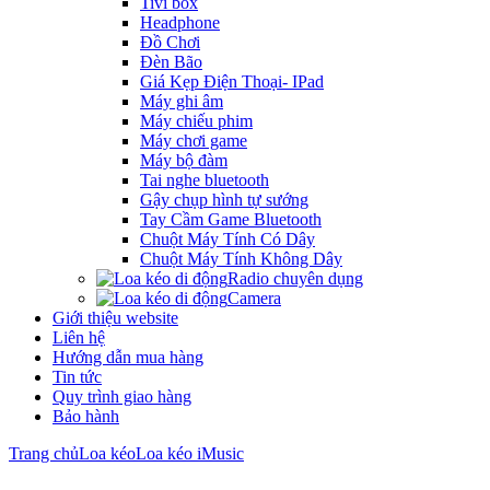
Tivi box
Headphone
Đồ Chơi
Đèn Bão
Giá Kẹp Điện Thoại- IPad
Máy ghi âm
Máy chiếu phim
Máy chơi game
Máy bộ đàm
Tai nghe bluetooth
Gậy chụp hình tự sướng
Tay Cầm Game Bluetooth
Chuột Máy Tính Có Dây
Chuột Máy Tính Không Dây
Radio chuyên dụng
Camera
Giới thiệu website
Liên hệ
Hướng dẫn mua hàng
Tin tức
Quy trình giao hàng
Bảo hành
Trang chủ
Loa kéo
Loa kéo iMusic