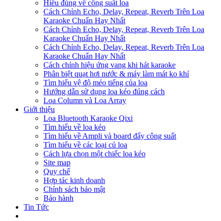
Hiểu đúng về công suất loa
Cách Chỉnh Echo, Delay, Repeat, Reverb Trên Loa
Karaoke Chuẩn Hay Nhất
Cách Chỉnh Echo, Delay, Repeat, Reverb Trên Loa
Karaoke Chuẩn Hay Nhất
Cách Chỉnh Echo, Delay, Repeat, Reverb Trên Loa
Karaoke Chuẩn Hay Nhất
Cách chỉnh hiệu ứng vang khi hát karaoke
Phân biệt quạt hơi nước & máy làm mát ko khí
Tìm hiểu vệ độ méo tiếng của loa
Hướng dẫn sử dụng loa kéo đúng cách
Loa Column và Loa Array
Giới thiệu
Loa Bluetooth Karaoke Qixi
Tìm hiểu về loa kéo
Tìm hiểu về Ampli và board đẩy công suất
Tìm hiểu về các loại củ loa
Cách lựa chọn một chiếc loa kéo
Site map
Quy chế
Hợp tác kinh doanh
Chính sách bảo mật
Bảo hành
Tin Tức