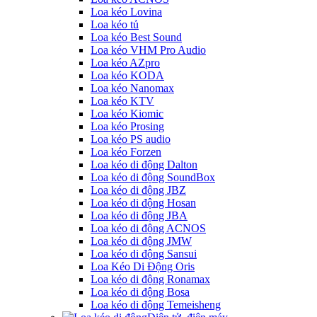
Loa kéo Lovina
Loa kéo tủ
Loa kéo Best Sound
Loa kéo VHM Pro Audio
Loa kéo AZpro
Loa kéo KODA
Loa kéo Nanomax
Loa kéo KTV
Loa kéo Kiomic
Loa kéo Prosing
Loa kéo PS audio
Loa kéo Forzen
Loa kéo di động Dalton
Loa kéo di động SoundBox
Loa kéo di động JBZ
Loa kéo di động Hosan
Loa kéo di động JBA
Loa kéo di động ACNOS
Loa kéo di động JMW
Loa kéo di động Sansui
Loa Kéo Di Động Oris
Loa kéo di động Ronamax
Loa kéo di động Bosa
Loa kéo di động Temeisheng