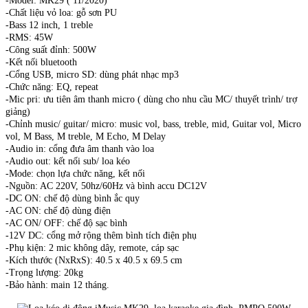
-Model: MK29 ( 11/2020)
-Chất liệu vỏ loa: gỗ sơn PU
-Bass 12 inch, 1 treble
-RMS: 45W
-Công suất đỉnh: 500W
-Kết nối bluetooth
-Cổng USB, micro SD: dùng phát nhạc mp3
-Chức năng: EQ, repeat
-Mic pri: ưu tiên âm thanh micro ( dùng cho nhu cầu MC/ thuyết trình/ trợ
giảng)
-Chỉnh music/ guitar/ micro: music vol, bass, treble, mid, Guitar vol, Micro
vol, M Bass, M treble, M Echo, M Delay
-Audio in: cổng đưa âm thanh vào loa
-Audio out: kết nối sub/ loa kéo
-Mode: chọn lựa chức năng, kết nối
-Nguồn: AC 220V, 50hz/60Hz và bình accu DC12V
-DC ON: chế độ dùng bình ắc quy
-AC ON: chế độ dùng điện
-AC ON/ OFF: chế độ sạc bình
-12V DC: cổng mở rộng thêm bình tích điện phụ
-Phụ kiện: 2 mic không dây, remote, cáp sạc
-Kích thước (NxRxS): 40.5 x 40.5 x 69.5 cm
-Trọng lượng: 20kg
-Bảo hành: main 12 tháng.