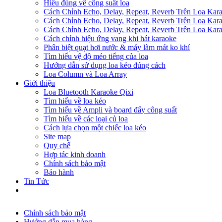
Hiểu đúng về công suất loa
Cách Chỉnh Echo, Delay, Repeat, Reverb Trên Loa Ka
Cách Chỉnh Echo, Delay, Repeat, Reverb Trên Loa Ka
Cách Chỉnh Echo, Delay, Repeat, Reverb Trên Loa Ka
Cách chỉnh hiệu ứng vang khi hát karaoke
Phân biệt quạt hơi nước & máy làm mát ko khí
Tìm hiểu vệ độ méo tiếng của loa
Hướng dẫn sử dụng loa kéo đúng cách
Loa Column và Loa Array
Giới thiệu
Loa Bluetooth Karaoke Qixi
Tìm hiểu về loa kéo
Tìm hiểu về Ampli và board đẩy công suất
Tìm hiểu về các loại củ loa
Cách lựa chọn một chiếc loa kéo
Site map
Quy chế
Hợp tác kinh doanh
Chính sách bảo mật
Bảo hành
Tin Tức
Chính sách bảo mật
Hướng dẫn mua hàng