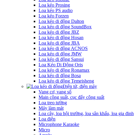
Loa kéo Prosing
Loa kéo PS audio
Loa kéo Forzen
Loa kéo di động Dalton
Loa kéo di động SoundBox
Loa kéo di động JBZ
Loa kéo di động Hosan
Loa kéo di động JBA
Loa kéo di động ACNOS
Loa kéo di động JMW
Loa kéo di động Sansui
Loa Kéo Di Động Oris
Loa kéo di động Ronamax
Loa kéo di động Bosa
Loa kéo di động Temeisheng
Điện tử, điện máy
Vang cơ, vang số
Main công suất, cục đẩy công suất
Loa treo tường
Máy làm mát
Loa cây, loa hội trường, loa sân khấu, loa gia đinh
Loa điện
Microphone Karaoke
Micro