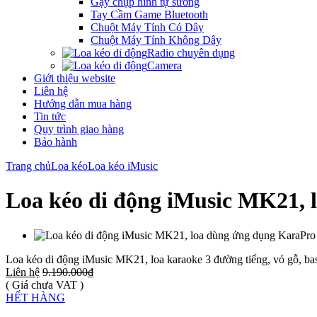
Gậy chụp hình tự sướng
Tay Cầm Game Bluetooth
Chuột Máy Tính Có Dây
Chuột Máy Tính Không Dây
Radio chuyên dụng
Camera
Giới thiệu website
Liên hệ
Hướng dẫn mua hàng
Tin tức
Quy trình giao hàng
Bảo hành
Trang chủ
Loa kéo
Loa kéo iMusic
Loa kéo di động iMusic MK21,
Loa kéo di động iMusic MK21, loa karaoke 3 đường tiếng, vỏ gỗ, ba
Liên hệ
9.190.000₫
( Giá chưa VAT )
HẾT HÀNG