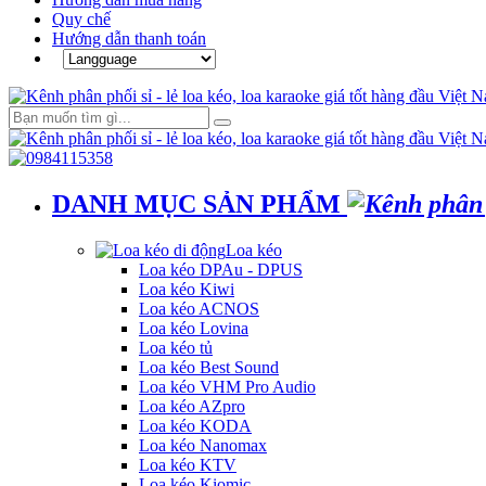
Quy chế
Hướng dẫn thanh toán
DANH MỤC SẢN PHẨM
Loa kéo
Loa kéo DPAu - DPUS
Loa kéo Kiwi
Loa kéo ACNOS
Loa kéo Lovina
Loa kéo tủ
Loa kéo Best Sound
Loa kéo VHM Pro Audio
Loa kéo AZpro
Loa kéo KODA
Loa kéo Nanomax
Loa kéo KTV
Loa kéo Kiomic