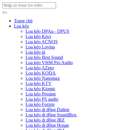
Trang chủ
Loa kéo
Loa kéo DPAu - DPUS
Loa kéo Kiwi
Loa kéo ACNOS
Loa kéo Lovina
Loa kéo tủ
Loa kéo Best Sound
Loa kéo VHM Pro Audio
Loa kéo AZpro
Loa kéo KODA
Loa kéo Nanomax
Loa kéo KTV
Loa kéo Kiomic
Loa kéo Prosing
Loa kéo PS audio
Loa kéo Forzen
Loa kéo di động Dalton
Loa kéo di động SoundBox
Loa kéo di động JBZ
Loa kéo di động Hosan