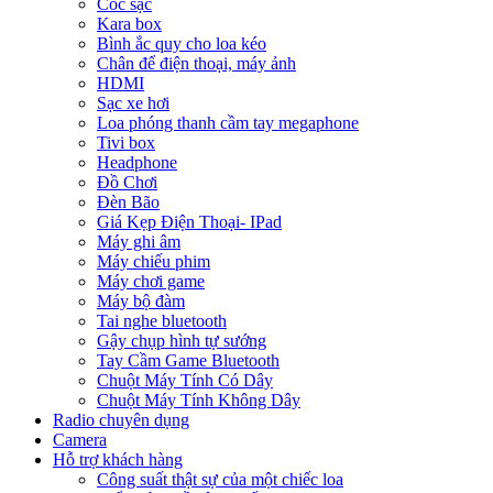
Cóc sạc
Kara box
Bình ắc quy cho loa kéo
Chân để điện thoại, máy ảnh
HDMI
Sạc xe hơi
Loa phóng thanh cầm tay megaphone
Tivi box
Headphone
Đồ Chơi
Đèn Bão
Giá Kẹp Điện Thoại- IPad
Máy ghi âm
Máy chiếu phim
Máy chơi game
Máy bộ đàm
Tai nghe bluetooth
Gậy chụp hình tự sướng
Tay Cầm Game Bluetooth
Chuột Máy Tính Có Dây
Chuột Máy Tính Không Dây
Radio chuyên dụng
Camera
Hỗ trợ khách hàng
Công suất thật sự của một chiếc loa