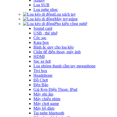
Amply
Loa SUB
Loa nghe nhạc
Loa xách tay
Máy trợ giảng
Phụ kiện công nghệ
Sound card
USB , thẻ nhớ
Cóc sạc
Kara box
Bình ắc quy cho loa kéo
Chân để điện thoại, máy ảnh
HDMI
Sạc xe hơi
Loa phóng thanh cầm tay megaphone
Tivi box
Headphone
Đồ Chơi
Đèn Bão
Giá Kẹp Điện Thoại- IPad
Máy ghi âm
Máy chiếu phim
Máy chơi game
Máy bộ đàm
Tai nghe bluetooth