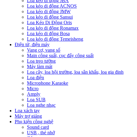
Loa kéo di động JBA
Loa kéo di động ACNOS
Loa kéo di động JMW
Loa kéo di động Sansui
Loa Kéo Di Động Oris
Loa kéo di động Ronamax
Loa kéo di động Bosa
Loa kéo di động Temeisheng
Điện tử, điện máy
Vang cơ, vang số
Main công suất, cục đẩy công suất
Loa treo tường
Máy làm mát
Loa cây, loa hội trường, loa sân khấu, loa gia đinh
Loa điện
Microphone Karaoke
Micro
Amply
Loa SUB
Loa nghe nhạc
Loa xách tay
Máy trợ giảng
Phụ kiện công nghệ
Sound card
USB , thẻ nhớ