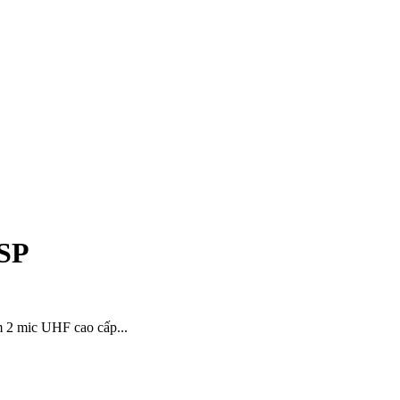
DSP
m 2 mic UHF cao cấp...