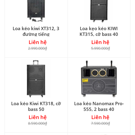
Loa kéo kiwi XT312, 3
Loa kẹo kéo KIWI
đường tiếng
KT315, cỡ bass 40
Liên hệ
Liên hệ
2.990.000₫
5.990.000₫
Loa kéo Kiwi KT318, cỡ
Loa kéo Nanomax Pro-
bass 50
555, 2 bass 40
Liên hệ
Liên hệ
8.590.000₫
7.590.000₫