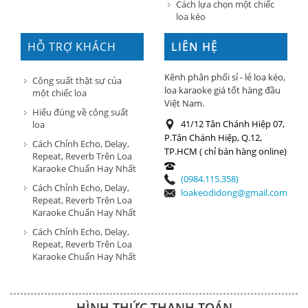
Cách lựa chọn một chiếc
loa kéo
HỖ TRỢ KHÁCH
LIÊN HỆ
HÀNG
Kênh phân phối sỉ - lẻ loa kéo,
Công suất thật sự của
loa karaoke giá tốt hàng đầu
một chiếc loa
Việt Nam.
Hiểu đúng về công suất
41/12 Tân Chánh Hiệp 07,
loa
P.Tân Chánh Hiệp, Q.12,
Cách Chỉnh Echo, Delay,
TP.HCM ( chỉ bán hàng online)
Repeat, Reverb Trên Loa
Karaoke Chuẩn Hay Nhất
(0984.115.358)
Cách Chỉnh Echo, Delay,
loakeodidong@gmail.com
Repeat, Reverb Trên Loa
Karaoke Chuẩn Hay Nhất
Cách Chỉnh Echo, Delay,
Repeat, Reverb Trên Loa
Karaoke Chuẩn Hay Nhất
HÌNH THỨC THANH TOÁN