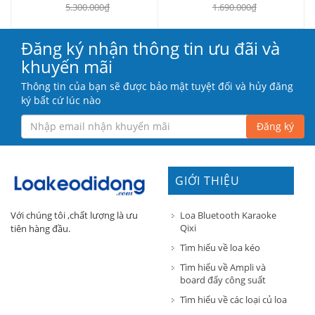
5.300.000₫
1.690.000₫
Đăng ký nhận thông tin ưu đãi và
khuyến mãi
Thông tin của bạn sẽ được bảo mật tuyệt đối và hủy đăng
ký bất cứ lúc nào
Đăng ký
GIỚI THIỆU
Loa Bluetooth Karaoke
Với chúng tôi ,chất lượng là ưu
Qixi
tiên hàng đầu.
Tìm hiểu về loa kéo
Tìm hiểu về Ampli và
board đẩy công suất
Tìm hiểu về các loại củ loa