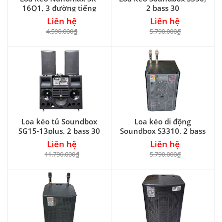
16Q1, 3 đường tiếng
2 bass 30
Liên hệ
Liên hệ
4.590.000₫
5.790.000₫
Loa kéo tủ Soundbox
Loa kéo di động
SG15-13plus, 2 bass 30
Soundbox S3310, 2 bass
30
Liên hệ
Liên hệ
11.790.000₫
5.790.000₫