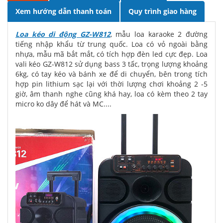
Xem hướng dẫn thanh toán
Quy trình giao hàng
Loa kéo di động GZ-W812
, mẫu loa karaoke 2 đường
tiếng nhập khẩu từ trung quốc. Loa có vỏ ngoài bằng
nhựa, mẫu mã bắt mắt, có tích hợp đèn led cực đẹp. Loa
vali kéo GZ-W812 sử dụng bass 3 tấc, trọng lượng khoảng
6kg, có tay kéo và bánh xe để di chuyển, bên trong tích
hợp pin lithium sạc lại với thời lượng chơi khoảng 2 -5
giờ, âm thanh nghe cũng khá hay, loa có kèm theo 2 tay
micro ko dây để hát và MC....