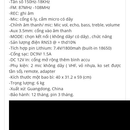
-Tần số 150Hz-18KHz
-FM: 87MHz -108MHz
-REC: ghi âm
-Mic: cổng 6 ly, cắm micro có dây
-Chỉnh âm thanh/ mic: Mic vol, echo, bass, treble, volume
-Aux 3.5mm: cổng vào âm thanh
-MODE: chọn kết nối ( không dây/ có dây) , chức năng
-Sản lượng điện RNS3 @ = thd10%
-Tích hợp pin Lithium: 7.4V/1800mah (built-in 18650)
-Cổng sạc: DC9V/ 1.5A
-DC 12V In: cổng mở rộng thêm bình accu
-Phụ kiện: 2 mic không dây ( VHF, vỏ nhựa, ko set được
tần số), remote, adapter
-Kích thước một bao bì: 40 x 31.2 x 59 (cm)
-Trọng lượng: 6 kg
-Xuất xứ: Guangdong, China
-Bảo hành: 12 tháng, pin 3 tháng.