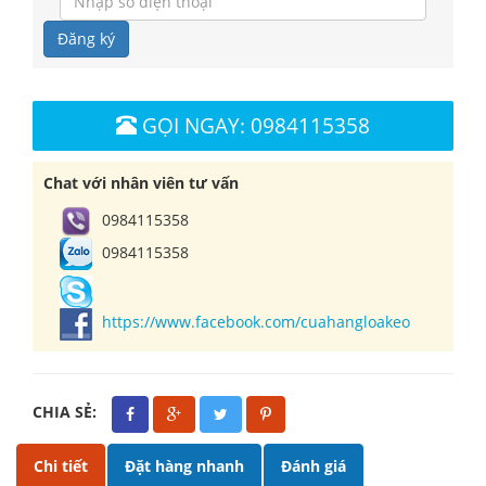
Đăng ký
GỌI NGAY: 0984115358
Chat với nhân viên tư vấn
0984115358
0984115358
https://www.facebook.com/cuahangloakeo
CHIA SẺ:
Chi tiết
Đặt hàng nhanh
Đánh giá