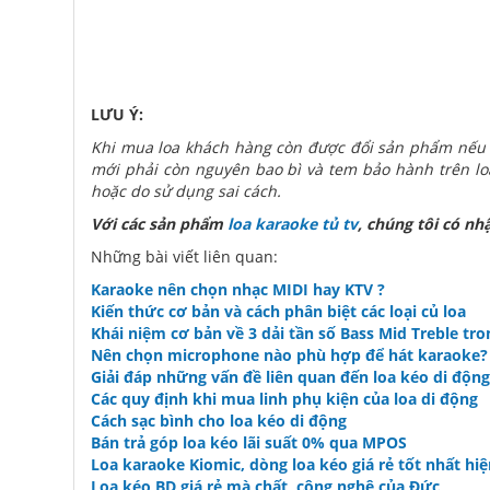
LƯU Ý:
Khi mua loa khách hàng còn được đổi sản phẩm nếu 
mới phải còn nguyên bao bì và tem bảo hành trên loa
hoặc do sử dụng sai cách.
Với các sản phẩm
loa karaoke tủ tv
, chúng tôi có nhậ
Những bài viết liên quan:
Karaoke nên chọn nhạc MIDI hay KTV ?
Kiến thức cơ bản và cách phân biệt các loại củ loa
Khái niệm cơ bản về 3 dải tần số Bass Mid Treble tr
Nên chọn microphone nào phù hợp để hát karaoke?
Giải đáp những vấn đề liên quan đến loa kéo di động
Các quy định khi mua linh phụ kiện của loa di động
Cách sạc bình cho loa kéo di động
Bán trả góp loa kéo lãi suất 0% qua MPOS
Loa karaoke Kiomic, dòng loa kéo giá rẻ tốt nhất hi
Loa kéo BD giá rẻ mà chất, công nghệ của Đức