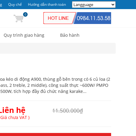
ng
Quy chế
Hướng dẫn thanh toán
0
Quy trình giao hàng
Bảo hành
oa kéo di động A900, thùng gỗ bên trong có 6 củ loa (2
ass, 2 treble, 2 middle), công suất thực ~600W/ PMPO
500W, tích hợp đầy đủ chức năng karake...
Liên hệ
11.500.000₫
 Giá chưa VAT )