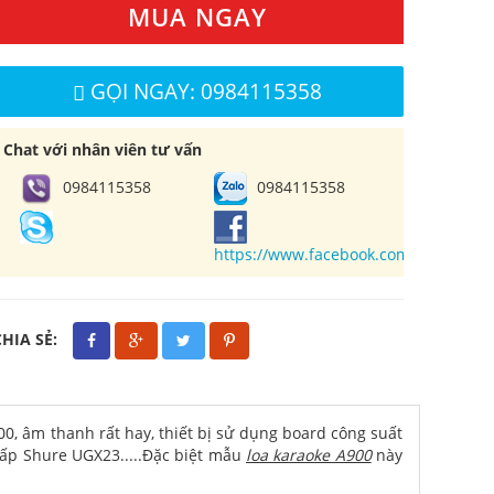
MUA NGAY
GỌI NGAY: 0984115358
Chat với nhân viên tư vấn
0984115358
0984115358
https://www.facebook.com/cuahangl
CHIA SẺ:
500, âm thanh rất hay, thiết bị sử dụng board công suất
cấp Shure UGX23.....Đặc biệt mẫu
loa karaoke A900
này