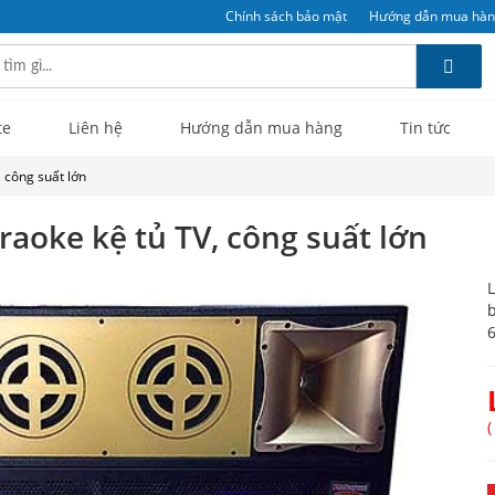
Chính sách bảo mật
Hướng dẫn mua hà
te
Liên hệ
Hướng dẫn mua hàng
Tin tức
, công suất lớn
raoke kệ tủ TV, công suất lớn
L
b
6
(