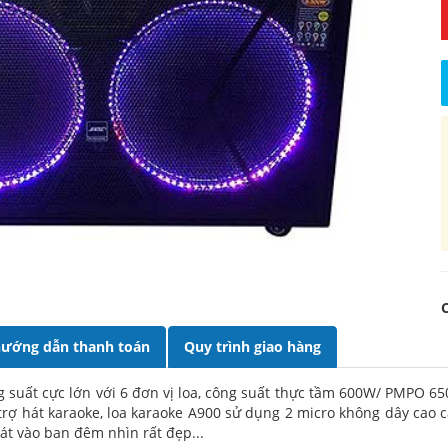
ướng dẫn thanh toán
Quy trình giao hàng
ông suất cực lớn với 6 đơn vị loa, công suất thực tầm 600W/ PMPO 6
trợ hát karaoke, loa karaoke A900 sử dụng 2 micro không dây cao 
át vào ban đêm nhìn rất đẹp...