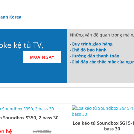
hanh Korea
Những vấn đề quan trọng mà ng
oke kệ tủ TV,
-
Quy trình giao hàng
-
Chế độ bảo hành
-
Hướng dẫn thanh toán
MUA NGAY
-
Giải đáp các thắc mắc của ng
o Soundbox S350, 2 bass 30
Loa kéo tủ Soundbox SG15-1
bass 30
ên hệ
5.790.000₫