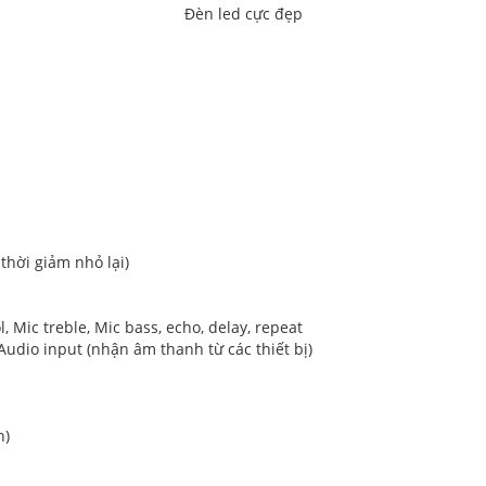
Đèn led cực đẹp
thời giảm nhỏ lại)
l, Mic treble, Mic bass, echo, delay, repeat
 Audio input (nhận âm thanh từ các thiết bị)
h)