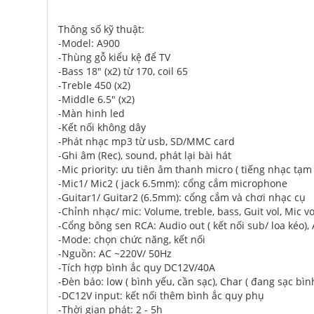
Thông số kỹ thuật:
-Model: A900
-Thùng gỗ kiểu kệ để TV
-Bass 18" (x2) từ 170, coil 65
-Treble 450 (x2)
-Middle 6.5" (x2)
-Màn hinh led
-Kết nối không dây
-Phát nhạc mp3 từ usb, SD/MMC card
-Ghi âm (Rec), sound, phát lại bài hát
-Mic priority: ưu tiên âm thanh micro ( tiếng nhạc tạm 
-Mic1/ Mic2 ( jack 6.5mm): cổng cắm microphone
-Guitar1/ Guitar2 (6.5mm): cổng cắm và chơi nhạc cụ
-Chỉnh nhạc/ mic: Volume, treble, bass, Guit vol, Mic vo
-Cổng bông sen RCA: Audio out ( kết nối sub/ loa kéo),
-Mode: chọn chức năng, kết nối
-Nguồn: AC ~220V/ 50Hz
-Tích hợp bình ắc quy DC12V/40A
-Đèn báo: low ( bình yếu, cần sạc), Char ( đang sạc bìn
-DC12V input: kết nối thêm bình ắc quy phụ
-Thời gian phát: 2 - 5h