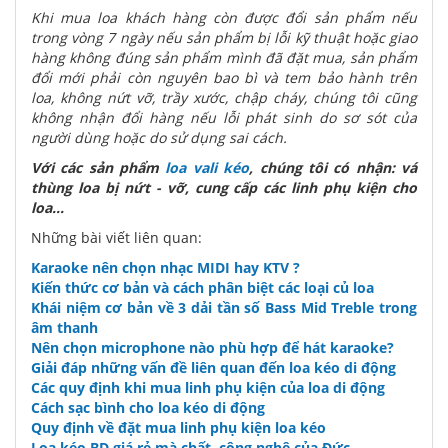
Khi mua loa khách hàng còn được đổi sản phẩm nếu
trong vòng 7 ngày nếu sản phẩm bị lỗi kỹ thuật hoặc giao
hàng không đúng sản phẩm mình đã đặt mua, sản phẩm
đổi mới phải còn nguyên bao bì và tem bảo hành trên
loa, không nứt vỡ, trầy xước, chập cháy, chúng tôi cũng
không nhận đổi hàng nếu lỗi phát sinh do sơ sót của
người dùng hoặc do sử dụng sai cách.
Với các sản phẩm
loa vali kéo
, chúng tôi có nhận: vá
thùng loa bị nứt - vỡ, cung cấp các linh phụ kiện cho
loa...
Những bài viết liên quan:
Karaoke nên chọn nhạc MIDI hay KTV ?
Kiến thức cơ bản và cách phân biệt các loại củ loa
Khái niệm cơ bản về 3 dải tần số Bass Mid Treble trong
âm thanh
Nên chọn microphone nào phù hợp để hát karaoke?
Giải đáp những vấn đề liên quan đến loa kéo di động
Các quy định khi mua linh phụ kiện của loa di động
Cách sạc bình cho loa kéo di động
Quy định về đặt mua linh phụ kiện loa kéo
Loa kéo BD giá rẻ mà chất, công nghệ của Đức