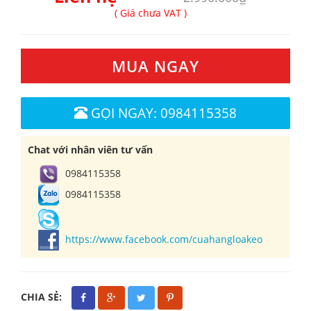
( Giá chưa VAT )
MUA NGAY
GỌI NGAY: 0984115358
Chat với nhân viên tư vấn
0984115358
0984115358
https://www.facebook.com/cuahangloakeo
CHIA SẺ: