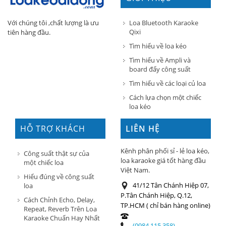
Loa Bluetooth Karaoke
Với chúng tôi ,chất lượng là ưu
Qixi
tiên hàng đầu.
Tìm hiểu về loa kéo
Tìm hiểu về Ampli và
board đẩy công suất
Tìm hiểu về các loại củ loa
Cách lựa chọn một chiếc
loa kéo
HỖ TRỢ KHÁCH
LIÊN HỆ
HÀNG
Kênh phân phối sỉ - lẻ loa kéo,
Công suất thật sự của
loa karaoke giá tốt hàng đầu
một chiếc loa
Việt Nam.
Hiểu đúng về công suất
41/12 Tân Chánh Hiệp 07,
loa
P.Tân Chánh Hiệp, Q.12,
Cách Chỉnh Echo, Delay,
TP.HCM ( chỉ bán hàng online)
Repeat, Reverb Trên Loa
Karaoke Chuẩn Hay Nhất
(0984.115.358)