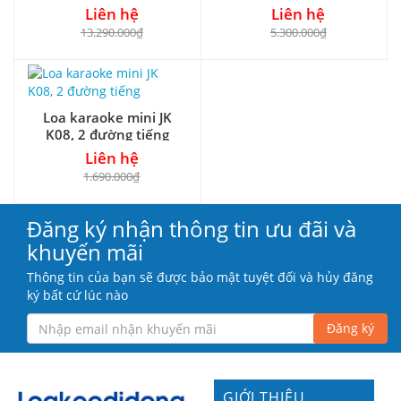
Liên hệ
Liên hệ
13.290.000₫
5.300.000₫
Loa karaoke mini JK
K08, 2 đường tiếng
Liên hệ
1.690.000₫
Đăng ký nhận thông tin ưu đãi và
khuyến mãi
Thông tin của bạn sẽ được bảo mật tuyệt đối và hủy đăng
ký bất cứ lúc nào
Đăng ký
GIỚI THIỆU