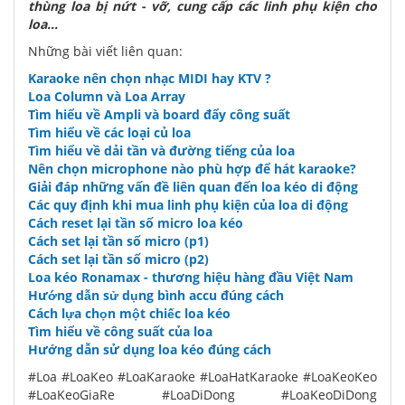
thùng loa bị nứt - vỡ, cung cấp các linh phụ kiện cho
loa...
Những bài viết liên quan:
Karaoke nên chọn nhạc MIDI hay KTV ?
Loa Column và Loa Array
Tìm hiểu về Ampli và board đẩy công suất
Tìm hiểu về các loại củ loa
Tìm hiểu về dải tần và đường tiếng của loa
Nên chọn microphone nào phù hợp để hát karaoke?
Giải đáp những vấn đề liên quan đến loa kéo di động
Các quy định khi mua linh phụ kiện của loa di động
Cách reset lại tần số micro loa kéo
Cách set lại tần số micro (p1)
Cách set lại tần số micro (p2)
Loa kéo Ronamax - thương hiệu hàng đầu Việt Nam
Hướng dẫn sử dụng bình accu đúng cách
Cách lựa chọn một chiếc loa kéo
Tìm hiểu về công suất của loa
Hướng dẫn sử dụng loa kéo đúng cách
#Loa #LoaKeo #LoaKaraoke #LoaHatKaraoke #LoaKeoKeo
#LoaKeoGiaRe #LoaDiDong #LoaKeoDiDong