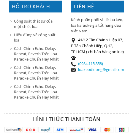
HỖ TRỢ KHÁCH
LIÊN HỆ
HÀNG
Kênh phân phối sỉ - lẻ loa kéo,
Công suất thật sự của
loa karaoke giá tốt hàng đầu
một chiếc loa
Việt Nam.
Hiểu đúng về công suất
41/12 Tân Chánh Hiệp 07,
loa
P.Tân Chánh Hiệp, Q.12,
Cách Chỉnh Echo, Delay,
TP.HCM ( chỉ bán hàng online)
Repeat, Reverb Trên Loa
Karaoke Chuẩn Hay Nhất
(0984.115.358)
Cách Chỉnh Echo, Delay,
loakeodidong@gmail.com
Repeat, Reverb Trên Loa
Karaoke Chuẩn Hay Nhất
Cách Chỉnh Echo, Delay,
Repeat, Reverb Trên Loa
Karaoke Chuẩn Hay Nhất
HÌNH THỨC THANH TOÁN