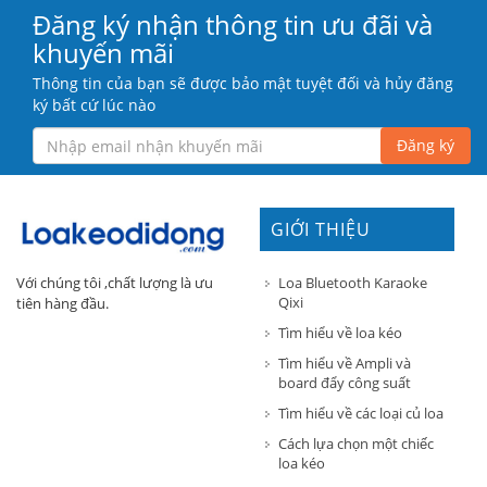
Đăng ký nhận thông tin ưu đãi và
khuyến mãi
Thông tin của bạn sẽ được bảo mật tuyệt đối và hủy đăng
ký bất cứ lúc nào
Đăng ký
GIỚI THIỆU
Loa Bluetooth Karaoke
Với chúng tôi ,chất lượng là ưu
Qixi
tiên hàng đầu.
Tìm hiểu về loa kéo
Tìm hiểu về Ampli và
board đẩy công suất
Tìm hiểu về các loại củ loa
Cách lựa chọn một chiếc
loa kéo