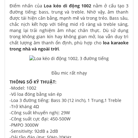
Điểm nhấn của
Loa kéo di động 1002
nằm ở cấu tạo 3
đường tiếng: bass, trung và treble. Nhờ vậy, âm thanh
được tái hiện cân bằng, mạnh mẽ và trong trẻo. Bass sâu,
chắc nịch kết hợp với tiếng mid rõ ràng và treble sáng,
mang lại trải nghiệm âm nhạc chân thực. Dù sử dụng
trong không gian kín hay không gian mở, loa vẫn duy trì
chất lượng âm thanh ổn định, phù hợp cho
loa karaoke
trong nhà và ngoài trời
.
Đầu mic rất nhạy
THÔNG SỐ KỸ THUẬT:
-Model: 1002
-Vỏ loa đóng bằng ván ép
-Loa 3 đường tiếng: Bass 30 (12 inch), 1 Trung,1 Treble
-Trở kháng 4Ω
-Công suất khuyến nghị: 29W
-Công suất cực đại: 450-500W
-PMPO 3000W
-Sensitivity: 92dB ± 2dB
-Dải tần đáp ứng: 50Hz-20KHz