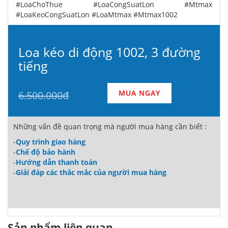
#LoaChoThue #LoaCongSuatLon #Mtmax
#LoaKeoCongSuatLon #LoaMtmax #Mtmax1002
Loa kéo di động 1002, 3 đường
tiếng
MUA NGAY
6.500.000đ
Những vấn đề quan trọng mà người mua hàng cần biết :
-
Quy trình giao hàng
-
Chế độ bảo hành
-
Hướng dẫn thanh toán
-
Giải đáp các thắc mắc của người mua hàng
Sản phẩm liên quan