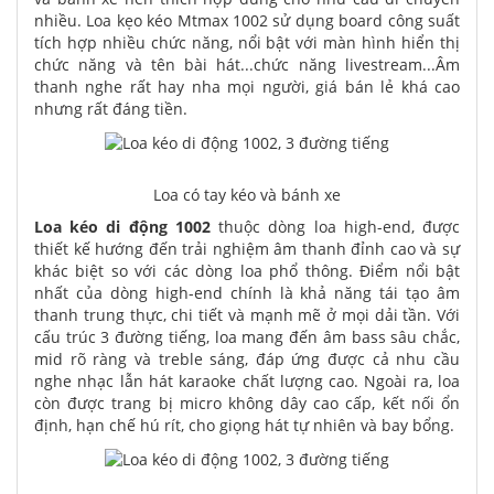
nhiều. Loa kẹo kéo Mtmax 1002 sử dụng board công suất
tích hợp nhiều chức năng, nổi bật với màn hình hiển thị
chức năng và tên bài hát...chức năng livestream...Âm
thanh nghe rất hay nha mọi người, giá bán lẻ khá cao
nhưng rất đáng tiền.
Loa có tay kéo và bánh xe
Loa kéo di động 1002
thuộc dòng loa high-end, được
thiết kế hướng đến trải nghiệm âm thanh đỉnh cao và sự
khác biệt so với các dòng loa phổ thông. Điểm nổi bật
nhất của dòng high-end chính là khả năng tái tạo âm
thanh trung thực, chi tiết và mạnh mẽ ở mọi dải tần. Với
cấu trúc 3 đường tiếng, loa mang đến âm bass sâu chắc,
mid rõ ràng và treble sáng, đáp ứng được cả nhu cầu
nghe nhạc lẫn hát karaoke chất lượng cao. Ngoài ra, loa
còn được trang bị micro không dây cao cấp, kết nối ổn
định, hạn chế hú rít, cho giọng hát tự nhiên và bay bổng.