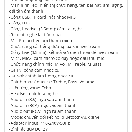
-Màn hình led: hiển thị chức năng, tên bài hát, âm lượng,
dải tần âm thanh
-Cổng USB, TF card: hát nhạc MP3
-Cổng OTG
-Cổng Headset (3,5mm): cắm tai nghe
-Repeat: nghe lại bản nhạc
-Mic Pri: ưu tiên âm thanh micro
-Chức năng cắt tiếng đường loa khi livestream
-Cổng Live (3,5mm): kết nối với điện thoại để livestream
-Mic1, Mic2: cắm micro có dây hoặc đầu thu mic
-Chức năng chỉnh mic: M Vol, M Treble, M Bass
-GT IN: cổng cắm nhạc cụ
-GT Vol: chỉnh âm lượng nhạc cụ
-Chỉnh nhạc ( music) : Treble, Bass. Volume
-Hiệu ứng vang: Echo
-Headset: chỉnh tai nghe
-Audio in (3,5): ngõ vào âm thanh
-Audio in (RCA): ngõ vào âm thanh
-Audio out (RCA): ngõ ra âm thanh
-Mode: chuyển đổi kết nối bluetooth/Aux (line)
-Adapter input: 110-240V/50Hz
-Bình ắc quy DC12V