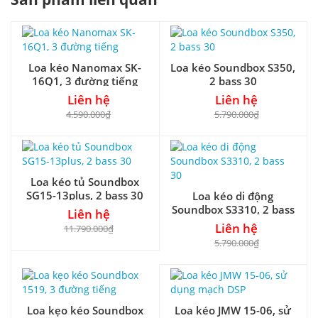
Loa kéo Nanomax SK-
Loa kéo Soundbox S350,
16Q1, 3 đường tiếng
2 bass 30
Liên hệ
Liên hệ
4.590.000₫
5.790.000₫
Loa kéo tủ Soundbox
SG15-13plus, 2 bass 30
Loa kéo di động
Soundbox S3310, 2 bass
Liên hệ
30
Liên hệ
11.790.000₫
5.790.000₫
Loa kẹo kéo Soundbox
Loa kéo JMW 15-06, sử