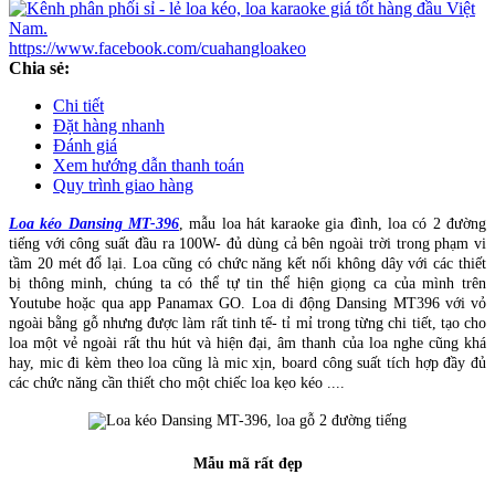
https://www.facebook.com/cuahangloakeo
Chia sẻ:
Chi tiết
Đặt hàng nhanh
Đánh giá
Xem hướng dẫn thanh toán
Quy trình giao hàng
Loa kéo Dansing MT-396
, mẫu loa hát karaoke gia đình, loa có 2 đường
tiếng với công suất đầu ra 100W- đủ dùng cả bên ngoài trời trong phạm vi
tầm 20 mét đổ lại. Loa cũng có chức năng kết nối không dây với các thiết
bị thông minh, chúng ta có thể tự tin thể hiện giọng ca của mình trên
Youtube hoặc qua app Panamax GO. Loa di động Dansing MT396 với vỏ
ngoài bằng gỗ nhưng được làm rất tinh tế- tỉ mỉ trong từng chi tiết, tạo cho
loa một vẻ ngoài rất thu hút và hiện đại, âm thanh của loa nghe cũng khá
hay, mic đi kèm theo loa cũng là mic xịn, board công suất tích hợp đầy đủ
các chức năng cần thiết cho một chiếc loa kẹo kéo ....
Mẫu mã rất đẹp