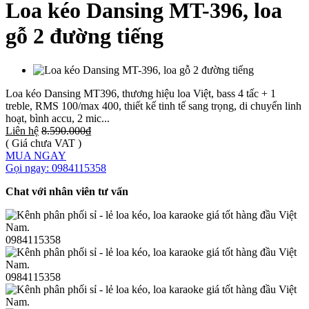
Loa kéo Dansing MT-396, loa
gỗ 2 đường tiếng
Loa kéo Dansing MT396, thương hiệu loa Việt, bass 4 tấc + 1
treble, RMS 100/max 400, thiết kế tinh tế sang trọng, di chuyển linh
hoạt, bình accu, 2 mic...
Liên hệ
8.590.000₫
( Giá chưa VAT )
MUA NGAY
Gọi ngay: 0984115358
Chat với nhân viên tư vấn
0984115358
0984115358