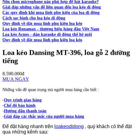
Nên chọn microphone nào phù hợp để hát karaoke?
Giải đáp những vấn đề liên quan đến loa kéo di động
Các quy định khi mua linh phụ kiện của loa di động
Cách sạc bình cho loa kéo di động
Quy định về đặt mua linh phụ kiện loa kéo
Loa kéo Ronamax - thương hiệu hàng đầu Việt Nam
Loa kéo Acnos - dàn karaoke di động thế hệ mới
Quy định về đặt mua linh phụ kiện loa kéo
Loa kéo Dansing MT-396, loa gỗ 2 đường
tiếng
8.590.000đ
MUA NGAY
Những vấn đề quan trọng mà người mua hàng cần biết :
-
Quy trình giao hàng
-
Chế độ bảo hành
-
Hướng dẫn thanh toán
-
Giải đáp các thắc mắc của người mua hàng
Để đặt hàng nhanh trên
loakeodidong
, quý khách có thể đặt
qua những kênh sau: