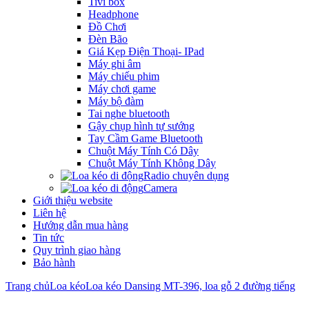
Tivi box
Headphone
Đồ Chơi
Đèn Bão
Giá Kẹp Điện Thoại- IPad
Máy ghi âm
Máy chiếu phim
Máy chơi game
Máy bộ đàm
Tai nghe bluetooth
Gậy chụp hình tự sướng
Tay Cầm Game Bluetooth
Chuột Máy Tính Có Dây
Chuột Máy Tính Không Dây
Radio chuyên dụng
Camera
Giới thiệu website
Liên hệ
Hướng dẫn mua hàng
Tin tức
Quy trình giao hàng
Bảo hành
Trang chủ
Loa kéo
Loa kéo Dansing MT-396, loa gỗ 2 đường tiếng