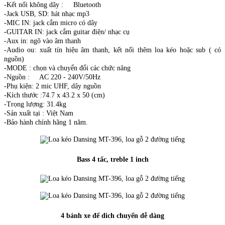
-Kết nối không dây : Bluetooth
-Jack USB, SD: hát nhạc mp3
-MIC IN: jack cắm micro có dây
-GUITAR IN: jack cắm guitar điện/ nhạc cụ
-Aux in: ngõ vào âm thanh
-Audio ou: xuất tín hiệu âm thanh, kết nối thêm loa kéo hoặc sub ( có
nguồn)
-MODE : chọn và chuyển đổi các chức năng
-Nguồn : AC 220 - 240V/50Hz
-Phụ kiện: 2 mic UHF, dây nguồn
-Kích thước :74.7 x 43.2 x 50 (cm)
-Trọng lượng: 31.4kg
-Sản xuất tại : Việt Nam
-Bảo hành chính hãng 1 năm.
Bass 4 tấc, treble 1 inch
4 bánh xe để dich chuyển dễ dàng