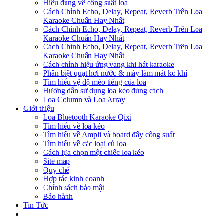
Hiểu đúng về công suất loa
Cách Chỉnh Echo, Delay, Repeat, Reverb Trên Loa
Karaoke Chuẩn Hay Nhất
Cách Chỉnh Echo, Delay, Repeat, Reverb Trên Loa
Karaoke Chuẩn Hay Nhất
Cách Chỉnh Echo, Delay, Repeat, Reverb Trên Loa
Karaoke Chuẩn Hay Nhất
Cách chỉnh hiệu ứng vang khi hát karaoke
Phân biệt quạt hơi nước & máy làm mát ko khí
Tìm hiểu vệ độ méo tiếng của loa
Hướng dẫn sử dụng loa kéo đúng cách
Loa Column và Loa Array
Giới thiệu
Loa Bluetooth Karaoke Qixi
Tìm hiểu về loa kéo
Tìm hiểu về Ampli và board đẩy công suất
Tìm hiểu về các loại củ loa
Cách lựa chọn một chiếc loa kéo
Site map
Quy chế
Hợp tác kinh doanh
Chính sách bảo mật
Bảo hành
Tin Tức