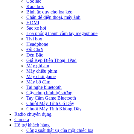
Cóc sạc
Kara box
Bình ắc quy cho loa kéo
Chân để điện thoại, máy ảnh
HDMI
Sạc xe hơi
Loa phóng thanh cầm tay megaphone
Tivi box
Headphone
Đồ Chơi
Đèn Bão
Giá Kẹp Điện Thoại- IPad
Máy ghi âm
Máy chiếu phim
Máy chơi game
Máy bộ đàm
Tai nghe bluetooth
Gậy chụp hình tự sướng
Tay Cầm Game Bluetooth
Chuột Máy Tính Có Dây
Chuột Máy Tính Không Dây
Radio chuyên dụng
Camera
Hỗ trợ khách hàng
Công suất thật sự của một chiếc loa