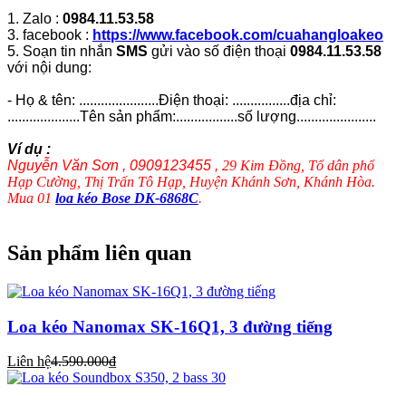
1. Zalo :
0984.11.53.58
3. facebook :
https://www.facebook.com/cuahangloakeo
5. Soạn tin nhắn
SMS
gửi vào số điện thoại
0984.11.53.58
với nội dung:
- Họ & tên: ......................Điện thoại: ................địa chỉ:
....................Tên sản phẩm:.................số lượng......................
Ví dụ :
Nguyễn Văn Sơn , 0909123455 ,
29 Kim Đồng, Tổ dân phố
Hạp Cường, Thị Trấn Tô Hạp, Huyện Khánh Sơn, Khánh Hòa.
Mua 01
loa kéo Bose DK-6868C
.
Sản phẩm liên quan
Loa kéo Nanomax SK-16Q1, 3 đường tiếng
Liên hệ
4.590.000₫