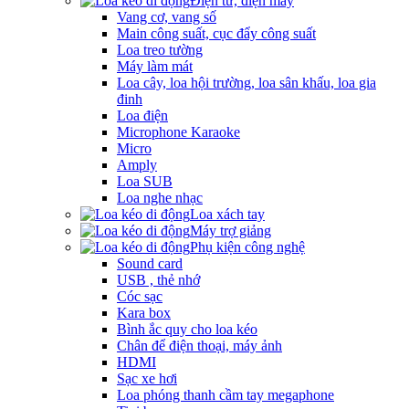
Điện tử, điện máy
Vang cơ, vang số
Main công suất, cục đẩy công suất
Loa treo tường
Máy làm mát
Loa cây, loa hội trường, loa sân khấu, loa gia
đinh
Loa điện
Microphone Karaoke
Micro
Amply
Loa SUB
Loa nghe nhạc
Loa xách tay
Máy trợ giảng
Phụ kiện công nghệ
Sound card
USB , thẻ nhớ
Cóc sạc
Kara box
Bình ắc quy cho loa kéo
Chân để điện thoại, máy ảnh
HDMI
Sạc xe hơi
Loa phóng thanh cầm tay megaphone