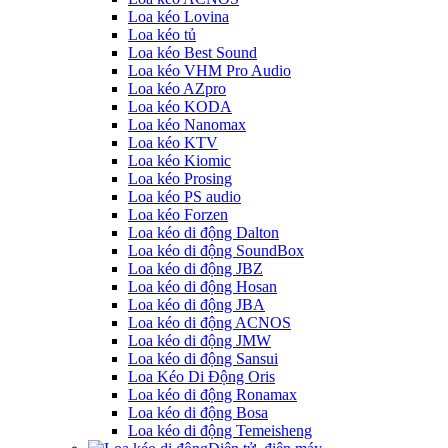
Loa kéo Lovina
Loa kéo tủ
Loa kéo Best Sound
Loa kéo VHM Pro Audio
Loa kéo AZpro
Loa kéo KODA
Loa kéo Nanomax
Loa kéo KTV
Loa kéo Kiomic
Loa kéo Prosing
Loa kéo PS audio
Loa kéo Forzen
Loa kéo di động Dalton
Loa kéo di động SoundBox
Loa kéo di động JBZ
Loa kéo di động Hosan
Loa kéo di động JBA
Loa kéo di động ACNOS
Loa kéo di động JMW
Loa kéo di động Sansui
Loa Kéo Di Động Oris
Loa kéo di động Ronamax
Loa kéo di động Bosa
Loa kéo di động Temeisheng