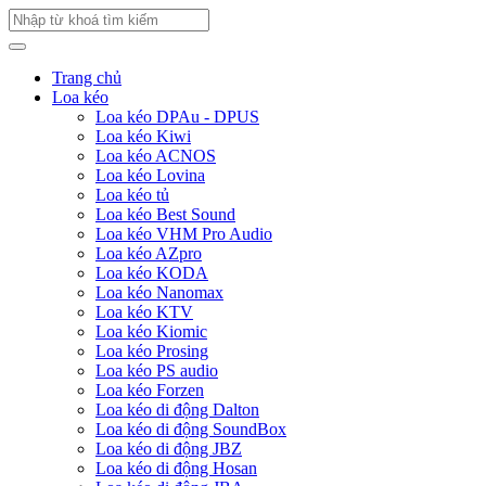
Trang chủ
Loa kéo
Loa kéo DPAu - DPUS
Loa kéo Kiwi
Loa kéo ACNOS
Loa kéo Lovina
Loa kéo tủ
Loa kéo Best Sound
Loa kéo VHM Pro Audio
Loa kéo AZpro
Loa kéo KODA
Loa kéo Nanomax
Loa kéo KTV
Loa kéo Kiomic
Loa kéo Prosing
Loa kéo PS audio
Loa kéo Forzen
Loa kéo di động Dalton
Loa kéo di động SoundBox
Loa kéo di động JBZ
Loa kéo di động Hosan