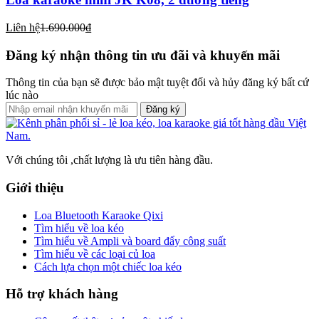
Liên hệ
1.690.000₫
Đăng ký nhận thông tin ưu đãi và khuyến mãi
Thông tin của bạn sẽ được bảo mật tuyệt đối và hủy đăng ký bất cứ
lúc nào
Đăng ký
Với chúng tôi ,chất lượng là ưu tiên hàng đầu.
Giới thiệu
Loa Bluetooth Karaoke Qixi
Tìm hiểu về loa kéo
Tìm hiểu về Ampli và board đẩy công suất
Tìm hiểu về các loại củ loa
Cách lựa chọn một chiếc loa kéo
Hỗ trợ khách hàng