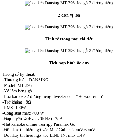
2 đơn vị loa
Tinh tế trong mọi chi tiết
Tích hợp bình ắc quy
Thông số kỹ thuật:
-Thương hiệu: DANSING
-Model: MT-396
-Vỏ làm bằng gỗ
-Loa karaoke 2 đường tiếng: tweeter còi 1" + woofer 15"
-Trở kháng : 8Ω
-RMS: 100W
-Công suất max: 400 W
-Đáp tuyến :40Hz - 20KHz (±3dB)
-Hát karaoke online trên app Paramax Go
-Độ nhạy tín hiệu ngõ vào Mic/ Guitar: 20mV-60mV
-Độ nhạy tín hiệu ngõ vào LINE IN: max 1.4V