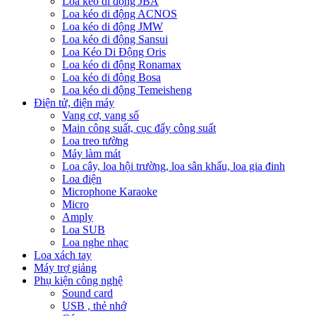
Loa kéo di động JBA
Loa kéo di động ACNOS
Loa kéo di động JMW
Loa kéo di động Sansui
Loa Kéo Di Động Oris
Loa kéo di động Ronamax
Loa kéo di động Bosa
Loa kéo di động Temeisheng
Điện tử, điện máy
Vang cơ, vang số
Main công suất, cục đẩy công suất
Loa treo tường
Máy làm mát
Loa cây, loa hội trường, loa sân khấu, loa gia đinh
Loa điện
Microphone Karaoke
Micro
Amply
Loa SUB
Loa nghe nhạc
Loa xách tay
Máy trợ giảng
Phụ kiện công nghệ
Sound card
USB , thẻ nhớ