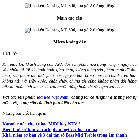
Main cao cấp
MIcro không dây
LƯU Ý:
Khi mua loa khách hàng còn được đổi sản phẩm nếu trong vòng 7 ngày nếu
sản phẩm bị lỗi kỹ thuật hoặc giao hàng không đúng sản phẩm mình đã đặt
mua, sản phẩm đổi mới phải còn nguyên bao bì và tem bảo hành trên loa,
không nứt vỡ, trầy xước, chập cháy, chúng tôi cũng không nhận đổi hàng
nếu lỗi phát sinh do sơ sót của người dùng hoặc do sử dụng sai cách.
Với các sản phẩm
loa kéo Việt Nam
, chúng tôi có nhận: vá thùng loa bị
nứt - vỡ, cung cấp các linh phụ kiện cho loa...
Những bài viết liên quan:
Karaoke nên chọn nhạc MIDI hay KTV ?
Kiến thức cơ bản và cách phân biệt các loại củ loa
Khái niệm cơ bản về 3 dải tần số Bass Mid Treble trong âm thanh