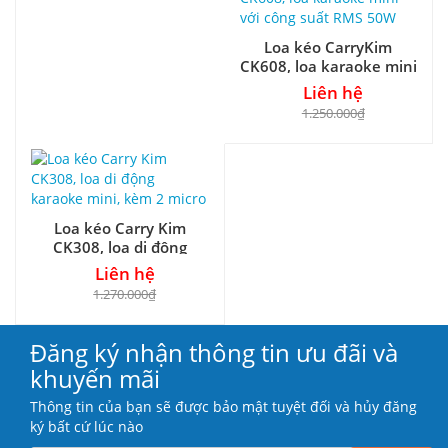
Loa kéo CarryKim
CK608, loa karaoke mini
với công suất RMS 50W
Liên hệ
1.250.000₫
Loa kéo Carry Kim
CK308, loa di động
karaoke mini, kèm 2
Liên hệ
micro
1.270.000₫
Đăng ký nhận thông tin ưu đãi và
khuyến mãi
Thông tin của bạn sẽ được bảo mật tuyệt đối và hủy đăng
ký bất cứ lúc nào