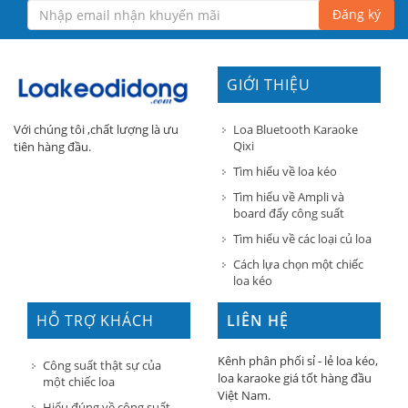
Đăng ký
GIỚI THIỆU
Loa Bluetooth Karaoke
Với chúng tôi ,chất lượng là ưu
Qixi
tiên hàng đầu.
Tìm hiểu về loa kéo
Tìm hiểu về Ampli và
board đẩy công suất
Tìm hiểu về các loại củ loa
Cách lựa chọn một chiếc
loa kéo
HỖ TRỢ KHÁCH
LIÊN HỆ
HÀNG
Kênh phân phối sỉ - lẻ loa kéo,
Công suất thật sự của
loa karaoke giá tốt hàng đầu
một chiếc loa
Việt Nam.
Hiểu đúng về công suất