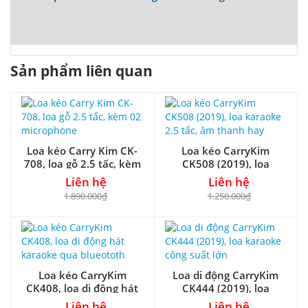
Sản phẩm liên quan
Loa kéo Carry Kim CK-
Loa kéo CarryKim
708, loa gỗ 2.5 tấc, kèm
CK508 (2019), loa
02 microphone
karaoke 2.5 tấc, âm
Liên hệ
Liên hệ
thanh hay
1.890.000₫
1.250.000₫
Loa kéo CarryKim
Loa di động CarryKim
CK408, loa di động hát
CK444 (2019), loa
karaoke qua blueototh
karaoke công suất lớn
Liên hệ
Liên hệ