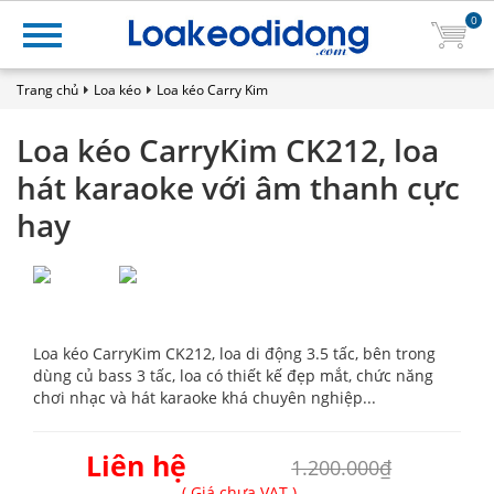
0
Trang chủ
Loa kéo
Loa kéo Carry Kim
Loa kéo CarryKim CK212, loa
hát karaoke với âm thanh cực
hay
Loa kéo CarryKim CK212, loa di động 3.5 tấc, bên trong
dùng củ bass 3 tấc, loa có thiết kế đẹp mắt, chức năng
chơi nhạc và hát karaoke khá chuyên nghiệp...
Liên hệ
1.200.000₫
( Giá chưa VAT )