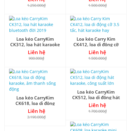
1.250.000₫
1.500.000₫
Loa kéo CarryKim
Loa kéo Carry Kim
CK312, loa hát karaoke
CK412, loa di động cỡ
bluetooth đời 2019
3.5 tấc, hát karaoke hay
Liên hệ
Liên hệ
900.000₫
1.500.000₫
Loa kéo CarryKim
CK512, loa di động hát
Loa kéo CarryKim
karaoke, công suất lớn
CK618, loa di động
Liên hệ
karaoke, âm thanh
Liên hệ
1.700.000₫
sống động
3.190.000₫