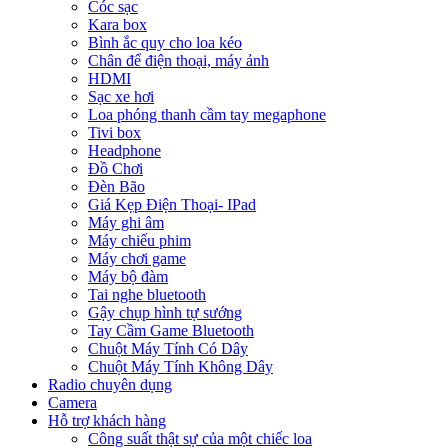
Cóc sạc
Kara box
Bình ắc quy cho loa kéo
Chân để điện thoại, máy ảnh
HDMI
Sạc xe hơi
Loa phóng thanh cầm tay megaphone
Tivi box
Headphone
Đồ Chơi
Đèn Bão
Giá Kẹp Điện Thoại- IPad
Máy ghi âm
Máy chiếu phim
Máy chơi game
Máy bộ đàm
Tai nghe bluetooth
Gậy chụp hình tự sướng
Tay Cầm Game Bluetooth
Chuột Máy Tính Có Dây
Chuột Máy Tính Không Dây
Radio chuyên dụng
Camera
Hỗ trợ khách hàng
Công suất thật sự của một chiếc loa