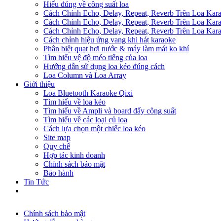
Hiểu đúng về công suất loa
Cách Chỉnh Echo, Delay, Repeat, Reverb Trên Loa Ka
Cách Chỉnh Echo, Delay, Repeat, Reverb Trên Loa Ka
Cách Chỉnh Echo, Delay, Repeat, Reverb Trên Loa Ka
Cách chỉnh hiệu ứng vang khi hát karaoke
Phân biệt quạt hơi nước & máy làm mát ko khí
Tìm hiểu vệ độ méo tiếng của loa
Hướng dẫn sử dụng loa kéo đúng cách
Loa Column và Loa Array
Giới thiệu
Loa Bluetooth Karaoke Qixi
Tìm hiểu về loa kéo
Tìm hiểu về Ampli và board đẩy công suất
Tìm hiểu về các loại củ loa
Cách lựa chọn một chiếc loa kéo
Site map
Quy chế
Hợp tác kinh doanh
Chính sách bảo mật
Bảo hành
Tin Tức
Chính sách bảo mật