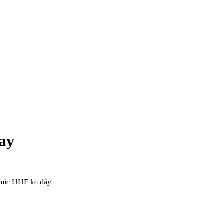
hay
 mic UHF ko dây...