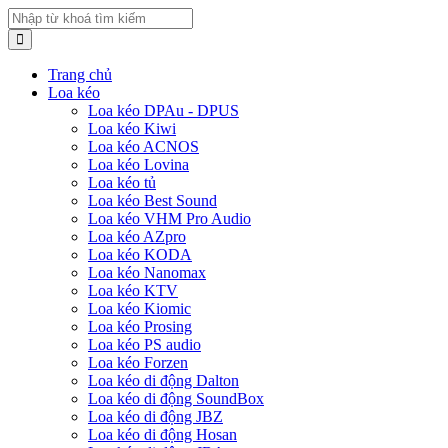
Trang chủ
Loa kéo
Loa kéo DPAu - DPUS
Loa kéo Kiwi
Loa kéo ACNOS
Loa kéo Lovina
Loa kéo tủ
Loa kéo Best Sound
Loa kéo VHM Pro Audio
Loa kéo AZpro
Loa kéo KODA
Loa kéo Nanomax
Loa kéo KTV
Loa kéo Kiomic
Loa kéo Prosing
Loa kéo PS audio
Loa kéo Forzen
Loa kéo di động Dalton
Loa kéo di động SoundBox
Loa kéo di động JBZ
Loa kéo di động Hosan