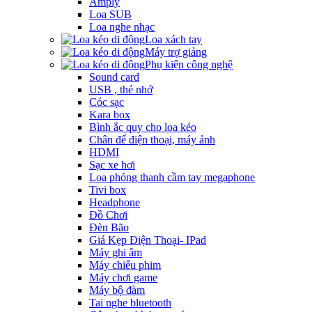
Amply
Loa SUB
Loa nghe nhạc
Loa xách tay
Máy trợ giảng
Phụ kiện công nghệ
Sound card
USB , thẻ nhớ
Cóc sạc
Kara box
Bình ắc quy cho loa kéo
Chân để điện thoại, máy ảnh
HDMI
Sạc xe hơi
Loa phóng thanh cầm tay megaphone
Tivi box
Headphone
Đồ Chơi
Đèn Bão
Giá Kẹp Điện Thoại- IPad
Máy ghi âm
Máy chiếu phim
Máy chơi game
Máy bộ đàm
Tai nghe bluetooth