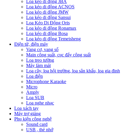
Loa kéo di động JBA
Loa kéo di động ACNOS
Loa kéo di động JMW
Loa kéo di động Sansui
Loa Kéo Di Động Oris
Loa kéo di động Ronamax
Loa kéo di động Bosa
Loa kéo di động Temeisheng
Điện tử, điện máy
Vang cơ, vang số
Main công suất, cục đẩy công suất
Loa treo tường
Máy làm mát
Loa cây, loa hội trường, loa sân khấu, loa gia đinh
Loa điện
Microphone Karaoke
Micro
Amply
Loa SUB
Loa nghe nhạc
Loa xách tay
Máy trợ giảng
Phụ kiện công nghệ
Sound card
USB , thẻ nhớ