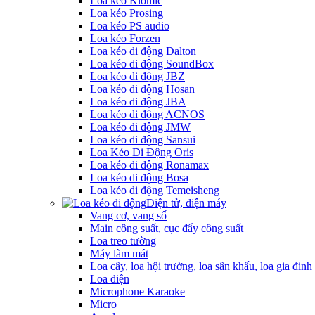
Loa kéo Kiomic
Loa kéo Prosing
Loa kéo PS audio
Loa kéo Forzen
Loa kéo di động Dalton
Loa kéo di động SoundBox
Loa kéo di động JBZ
Loa kéo di động Hosan
Loa kéo di động JBA
Loa kéo di động ACNOS
Loa kéo di động JMW
Loa kéo di động Sansui
Loa Kéo Di Động Oris
Loa kéo di động Ronamax
Loa kéo di động Bosa
Loa kéo di động Temeisheng
Điện tử, điện máy
Vang cơ, vang số
Main công suất, cục đẩy công suất
Loa treo tường
Máy làm mát
Loa cây, loa hội trường, loa sân khấu, loa gia đinh
Loa điện
Microphone Karaoke
Micro