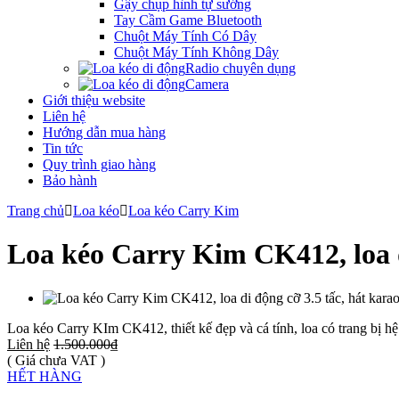
Gậy chụp hình tự sướng
Tay Cầm Game Bluetooth
Chuột Máy Tính Có Dây
Chuột Máy Tính Không Dây
Radio chuyên dụng
Camera
Giới thiệu website
Liên hệ
Hướng dẫn mua hàng
Tin tức
Quy trình giao hàng
Bảo hành
Trang chủ
Loa kéo
Loa kéo Carry Kim
Loa kéo Carry Kim CK412, loa d
Loa kéo Carry KIm CK412, thiết kế đẹp và cá tính, loa có trang bị h
Liên hệ
1.500.000₫
( Giá chưa VAT )
HẾT HÀNG