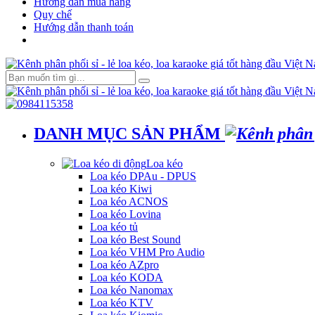
Hướng dẫn mua hàng
Quy chế
Hướng dẫn thanh toán
DANH MỤC SẢN PHẨM
Loa kéo
Loa kéo DPAu - DPUS
Loa kéo Kiwi
Loa kéo ACNOS
Loa kéo Lovina
Loa kéo tủ
Loa kéo Best Sound
Loa kéo VHM Pro Audio
Loa kéo AZpro
Loa kéo KODA
Loa kéo Nanomax
Loa kéo KTV