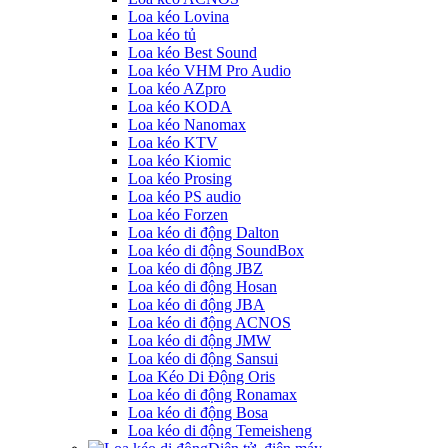
Loa kéo Lovina
Loa kéo tủ
Loa kéo Best Sound
Loa kéo VHM Pro Audio
Loa kéo AZpro
Loa kéo KODA
Loa kéo Nanomax
Loa kéo KTV
Loa kéo Kiomic
Loa kéo Prosing
Loa kéo PS audio
Loa kéo Forzen
Loa kéo di động Dalton
Loa kéo di động SoundBox
Loa kéo di động JBZ
Loa kéo di động Hosan
Loa kéo di động JBA
Loa kéo di động ACNOS
Loa kéo di động JMW
Loa kéo di động Sansui
Loa Kéo Di Động Oris
Loa kéo di động Ronamax
Loa kéo di động Bosa
Loa kéo di động Temeisheng