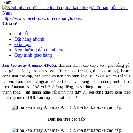
https://www.facebook.com/cuahangloakeo
Chia sẻ:
Chi tiết
Đặt hàng nhanh
Đánh giá
Xem hướng dẫn thanh toán
Quy trình giao hàng
Loa kéo array Anamax AT-152
, dàn âm thanh cao cấp , vỏ ngoài bằng gỗ,
loa gồm một cục sub bass và một cục loa treo ( gọi là loa array), board
công suất cao cấp, bên trong có tích hợp bình ắc quy 12V/20Ah, có thể vừa
hát vừa cắm điện, ra ngoài trời có thể chuyển sang chế độ dùng bình . Loa
treo Anamax AT-152 với 3 đường tiếng, bass đồng trục cho dải tần âm
thanh rộng , âm thanh nghe rất đỉnh nha quý vị, loa cũng được kèm theo
một cặp micro UHF cao cấp , hát rất nhẹ hơi ....
Dàn loa treo cao cấp