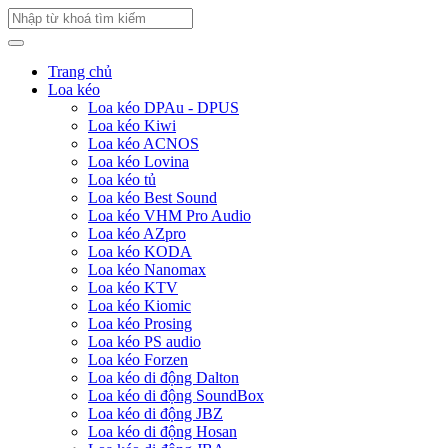
Trang chủ
Loa kéo
Loa kéo DPAu - DPUS
Loa kéo Kiwi
Loa kéo ACNOS
Loa kéo Lovina
Loa kéo tủ
Loa kéo Best Sound
Loa kéo VHM Pro Audio
Loa kéo AZpro
Loa kéo KODA
Loa kéo Nanomax
Loa kéo KTV
Loa kéo Kiomic
Loa kéo Prosing
Loa kéo PS audio
Loa kéo Forzen
Loa kéo di động Dalton
Loa kéo di động SoundBox
Loa kéo di động JBZ
Loa kéo di động Hosan