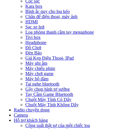
Cóc sạc
Kara box
Bình ắc quy cho loa kéo
Chân để điện thoại, máy ảnh
HDMI
Sạc xe hơi
Loa phóng thanh cầm tay megaphone
Tivi box
Headphone
Đồ Chơi
Đèn Bão
Giá Kẹp Điện Thoại- IPad
Máy ghi âm
Máy chiếu phim
Máy chơi game
Máy bộ đàm
Tai nghe bluetooth
Gậy chụp hình tự sướng
Tay Cầm Game Bluetooth
Chuột Máy Tính Có Dây
Chuột Máy Tính Không Dây
Radio chuyên dụng
Camera
Hỗ trợ khách hàng
Công suất thật sự của một chiếc loa