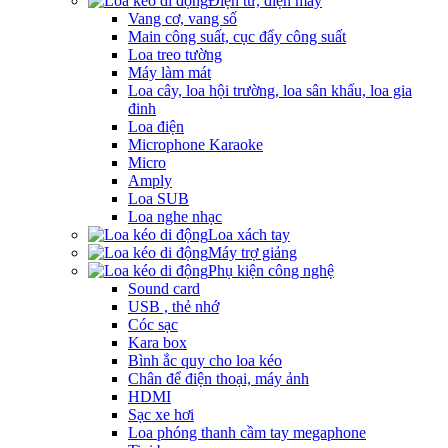
Điện tử, điện máy
Vang cơ, vang số
Main công suất, cục đẩy công suất
Loa treo tường
Máy làm mát
Loa cây, loa hội trường, loa sân khấu, loa gia
đinh
Loa điện
Microphone Karaoke
Micro
Amply
Loa SUB
Loa nghe nhạc
Loa xách tay
Máy trợ giảng
Phụ kiện công nghệ
Sound card
USB , thẻ nhớ
Cóc sạc
Kara box
Bình ắc quy cho loa kéo
Chân để điện thoại, máy ảnh
HDMI
Sạc xe hơi
Loa phóng thanh cầm tay megaphone