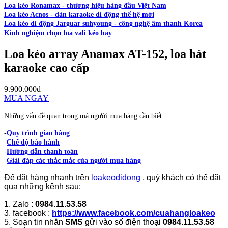
Loa kéo Ronamax - thương hiệu hàng đầu Việt Nam
Loa kéo Acnos - dàn karaoke di động thế hệ mới
Loa kéo di động Jarguar suhyoung - công nghệ âm thanh Korea
Kinh nghiệm chọn loa vali kéo hay
Loa kéo array Anamax AT-152, loa hát
karaoke cao cấp
9.900.000đ
MUA NGAY
Những vấn đề quan trọng mà người mua hàng cần biết :
-
Quy trình giao hàng
-
Chế độ bảo hành
-
Hướng dẫn thanh toán
-
Giải đáp các thắc mắc của người mua hàng
Để đặt hàng nhanh trên
loakeodidong
, quý khách có thể đặt
qua những kênh sau:
1. Zalo :
0984.11.53.58
3. facebook :
https://www.facebook.com/cuahangloakeo
5. Soạn tin nhắn
SMS
gửi vào số điện thoại
0984.11.53.58