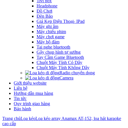
Tivi box
Headphone
Đồ Chơi
Đèn Bão
Giá Kẹp Điện Thoại- IPad
Máy ghi âm
Máy chiếu phim
Máy chơi game
Máy bộ đàm
Tai nghe bluetooth
Gậy chụp hình tự sướng
Tay Cầm Game Bluetooth
Chuột Máy Tính Có Dây
Chuột Máy Tính Không Dây
Radio chuyên dụng
Camera
Giới thiệu website
Liên hệ
Hướng dẫn mua hàng
Tin tức
Quy trình giao hàng
Bảo hành
Trang chủ
Loa kéo
Loa kéo array Anamax AT-152, loa hát karaoke
cao cấp