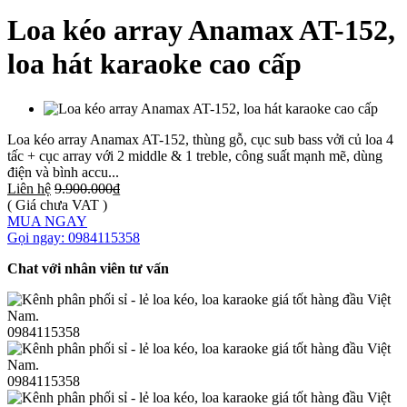
Loa kéo array Anamax AT-152,
loa hát karaoke cao cấp
Loa kéo array Anamax AT-152, thùng gỗ, cục sub bass vởi củ loa 4
tấc + cục array với 2 middle & 1 treble, công suất mạnh mẽ, dùng
điện và bình accu...
Liên hệ
9.900.000₫
( Giá chưa VAT )
MUA NGAY
Gọi ngay: 0984115358
Chat với nhân viên tư vấn
0984115358
0984115358