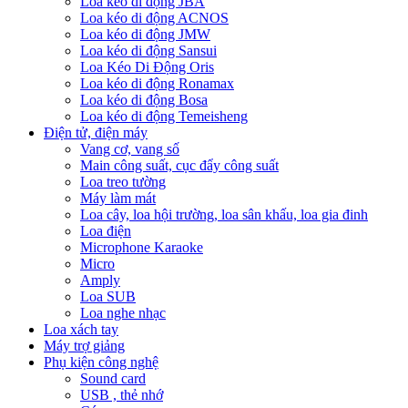
Loa kéo di động JBA
Loa kéo di động ACNOS
Loa kéo di động JMW
Loa kéo di động Sansui
Loa Kéo Di Động Oris
Loa kéo di động Ronamax
Loa kéo di động Bosa
Loa kéo di động Temeisheng
Điện tử, điện máy
Vang cơ, vang số
Main công suất, cục đẩy công suất
Loa treo tường
Máy làm mát
Loa cây, loa hội trường, loa sân khấu, loa gia đinh
Loa điện
Microphone Karaoke
Micro
Amply
Loa SUB
Loa nghe nhạc
Loa xách tay
Máy trợ giảng
Phụ kiện công nghệ
Sound card
USB , thẻ nhớ