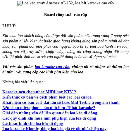
Board công suất cao cấp
LƯU Ý:
Khi mua loa khách hàng còn được đổi sản phẩm nếu trong vòng 7 ngày nếu
sản phẩm bị lỗi kỹ thuật hoặc giao hàng không đúng sản phẩm mình đã đặt
mua, sản phẩm đổi mới phải còn nguyên bao bì và tem bảo hành trên loa,
không nứt vỡ, trầy xước, chập cháy, chúng tôi cũng không nhận đổi hàng
nếu lỗi phát sinh do sơ sót của người dùng hoặc do sử dụng sai cách.
Với các sản phẩm
loa karaoke cao cấp
, chúng tôi có nhận: vá thùng loa
bị nứt - vỡ, cung cấp các linh phụ kiện cho loa...
Những bài viết liên quan:
Karaoke nên chọn nhạc MIDI hay KTV ?
Kiến thức cơ bản và cách phân biệt các loại củ loa
Khái niệm cơ bản về 3 dải tần số Bass Mid Treble trong âm thanh
Nên chọn microphone nào phù hợp để hát karaoke?
Giải đáp những vấn đề liên quan đến loa kéo di động
Các quy định khi mua linh phụ kiện của loa di động
Cách sạc bình cho loa kéo di động
Loa karaoke Kiomic, dòng loa kéo giá rẻ tốt nhất hiện nay