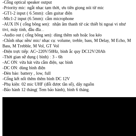
-Cổng optical speaker output
-Priority mic: ngắt nhạc tạm thời, ưu tiên giọng nói từ mic
-GT1-2 input ( 6.5mm): cắm guitar điện
-Mic1-2 input (6.5mm): cắm microphone
-AUX IN ( cổng bông sen): nhận âm thanh từ các thiết bị ngoại vi như
tivi, máy tính, đầu đĩa...
-Audio out ( cổng bông sen): dùng thêm sub hoặc loa kéo
-Chỉnh nhạc nền/ mic/ nhạc cụ: volume, treble, bass, M Delay, M Echo, M
Bass, M Trebble, M Vol, GT Vol
-Điện trực tiếp: AC~220V/50Hz, bình ắc quy DC12V/20Ah
-Thời gian sử dụng ( bình) : 3 - 6h
-AC ON: vừa hát vừa cắm điện, sạc bình
-DC ON: dùng bình điện
-Đèn báo: battery , low, full
-Cổng kết nối thêm thêm bình DC 12V
-Phụ kiện: 02 mic UHF (đổi được tần số), dây nguồn
-Bảo hành 12 tháng( Tem bảo hành), bình 6 tháng.