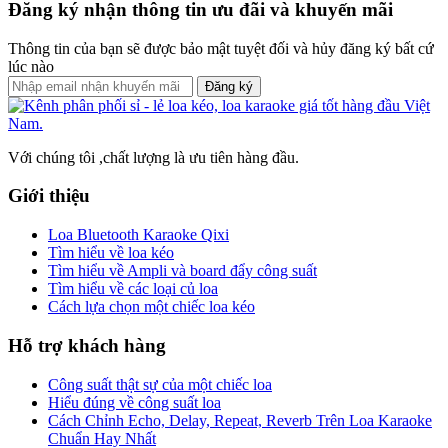
Đăng ký nhận thông tin ưu đãi và khuyến mãi
Thông tin của bạn sẽ được bảo mật tuyệt đối và hủy đăng ký bất cứ
lúc nào
Đăng ký
Với chúng tôi ,chất lượng là ưu tiên hàng đầu.
Giới thiệu
Loa Bluetooth Karaoke Qixi
Tìm hiểu về loa kéo
Tìm hiểu về Ampli và board đẩy công suất
Tìm hiểu về các loại củ loa
Cách lựa chọn một chiếc loa kéo
Hỗ trợ khách hàng
Công suất thật sự của một chiếc loa
Hiểu đúng về công suất loa
Cách Chỉnh Echo, Delay, Repeat, Reverb Trên Loa Karaoke
Chuẩn Hay Nhất