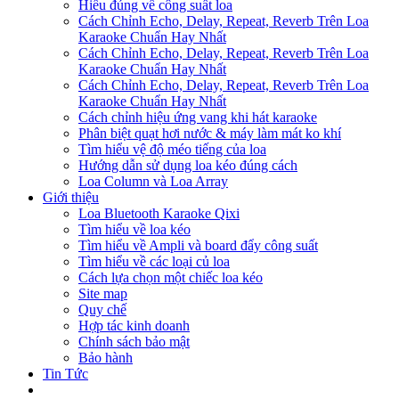
Hiểu đúng về công suất loa
Cách Chỉnh Echo, Delay, Repeat, Reverb Trên Loa
Karaoke Chuẩn Hay Nhất
Cách Chỉnh Echo, Delay, Repeat, Reverb Trên Loa
Karaoke Chuẩn Hay Nhất
Cách Chỉnh Echo, Delay, Repeat, Reverb Trên Loa
Karaoke Chuẩn Hay Nhất
Cách chỉnh hiệu ứng vang khi hát karaoke
Phân biệt quạt hơi nước & máy làm mát ko khí
Tìm hiểu vệ độ méo tiếng của loa
Hướng dẫn sử dụng loa kéo đúng cách
Loa Column và Loa Array
Giới thiệu
Loa Bluetooth Karaoke Qixi
Tìm hiểu về loa kéo
Tìm hiểu về Ampli và board đẩy công suất
Tìm hiểu về các loại củ loa
Cách lựa chọn một chiếc loa kéo
Site map
Quy chế
Hợp tác kinh doanh
Chính sách bảo mật
Bảo hành
Tin Tức