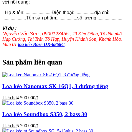
với nội dung:
- Họ & tên: ......................Điện thoại: ................địa chỉ:
....................Tên sản phẩm:.................số lượng......................
Ví dụ :
Nguyễn Văn Sơn , 0909123455 ,
29 Kim Đồng, Tổ dân phố
Hạp Cường, Thị Trấn Tô Hạp, Huyện Khánh Sơn, Khánh Hòa.
Mua 01
loa kéo Bose DK-6868C
.
Sản phẩm liên quan
Loa kéo Nanomax SK-16Q1, 3 đường tiếng
Liên hệ
4.590.000₫
Loa kéo Soundbox S350, 2 bass 30
Liên hệ
5.790.000₫