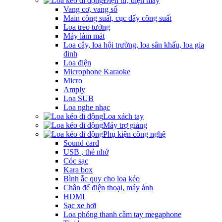
Điện tử, điện máy
Vang cơ, vang số
Main công suất, cục đẩy công suất
Loa treo tường
Máy làm mát
Loa cây, loa hội trường, loa sân khấu, loa gia
đinh
Loa điện
Microphone Karaoke
Micro
Amply
Loa SUB
Loa nghe nhạc
Loa xách tay
Máy trợ giảng
Phụ kiện công nghệ
Sound card
USB , thẻ nhớ
Cóc sạc
Kara box
Bình ắc quy cho loa kéo
Chân để điện thoại, máy ảnh
HDMI
Sạc xe hơi
Loa phóng thanh cầm tay megaphone