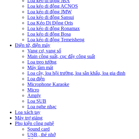
Loa kéo di động JBA
Loa kéo di động ACNOS
Loa kéo di động JMW
Loa kéo di động Sansui
Loa Kéo Di Động Oris
Loa kéo di động Ronamax
Loa kéo di động Bosa
Loa kéo di động Temeisheng
Điện tử, điện máy
Vang cơ, vang số
Main công suất, cục đẩy công suất
Loa treo tường
Máy làm mát
Loa cây, loa hội trường, loa sân khấu, loa gia đinh
Loa điện
Microphone Karaoke
Micro
Amply
Loa SUB
Loa nghe nhạc
Loa xách tay
Máy trợ giảng
Phụ kiện công nghệ
Sound card
USB , thẻ nhớ