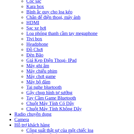
Cóc sạc
Kara box
Bình ắc quy cho loa kéo
Chân để điện thoại, máy ảnh
HDMI
Sạc xe hơi
Loa phóng thanh cầm tay megaphone
Tivi box
Headphone
Đồ Chơi
Đèn Bão
Giá Kẹp Điện Thoại- IPad
Máy ghi âm
Máy chiếu phim
Máy chơi game
Máy bộ đàm
Tai nghe bluetooth
Gậy chụp hình tự sướng
Tay Cầm Game Bluetooth
Chuột Máy Tính Có Dây
Chuột Máy Tính Không Dây
Radio chuyên dụng
Camera
Hỗ trợ khách hàng
Công suất thật sự của một chiếc loa