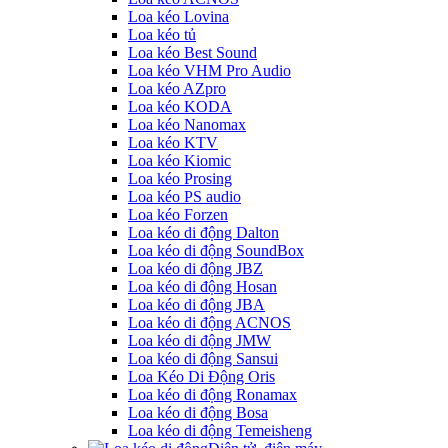
Loa kéo Lovina
Loa kéo tủ
Loa kéo Best Sound
Loa kéo VHM Pro Audio
Loa kéo AZpro
Loa kéo KODA
Loa kéo Nanomax
Loa kéo KTV
Loa kéo Kiomic
Loa kéo Prosing
Loa kéo PS audio
Loa kéo Forzen
Loa kéo di động Dalton
Loa kéo di động SoundBox
Loa kéo di động JBZ
Loa kéo di động Hosan
Loa kéo di động JBA
Loa kéo di động ACNOS
Loa kéo di động JMW
Loa kéo di động Sansui
Loa Kéo Di Động Oris
Loa kéo di động Ronamax
Loa kéo di động Bosa
Loa kéo di động Temeisheng