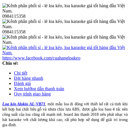
0984115358
0984115358
https://www.facebook.com/cuahangloakeo
Chia sẻ:
Chi tiết
Đặt hàng nhanh
Đánh giá
Xem hướng dẫn thanh toán
Quy trình giao hàng
Loa kéo Alokio AL-VB71
, một mẫu loa di động với thiết kế rất cá tính khi
kết hợp hai chất liệu gỗ và nhựa chịu lựa ABS, được gắn loa bass 4 tấc nên
công suất của loa cũng rất mạnh mẽ, board âm thanh 2018 nên phát nhạc và
hát karaoke với chất lượng khá cao, rất phù hợp sử dụng để giải trí trong
gia đình.