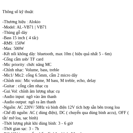
Thông số kỹ thuật:
-Thương hiệu : Alokio
-Model: AL-VB71 | VB71
-Thùng gỗ dày
-Bass 15 inch ( 4 tấc)
-RMS: 150W
-Max: 500W
-Kết nối không dây: bluetooth, max 10m ( hiệu quả nhất 5 - 6m)
-Cổng cắm usb/ TF card
-Mic priority: chức năng MC
-Chỉnh nhạc: Volume, bass, treble
-Mic1/ Mic2: cổng 6.5mm, cắm 2 micro dây
-Chỉnh mic: Mic volume, M bass, M treble, echo, delay
-Guitar : cổng cắm nhạc cụ
-Gui.Vol: chỉnh âm lượng nhạc cụ
-Audio input: ngõ vào âm thanh
-Audio output: ngõ ra âm thanh
-Nguồn: AC 220V/ 50Hz và bình điện 12V tích hợp sẵn bên trong loa
-Chế độ nguồn: AC ( dùng điện), DC ( chuyển qua dùng bình accu), OFF (
tắt/ mở loa, sạc bình)
-Thời lượng phát khi dùng bình: 3 - 6 giờ
-Thời gian sạc: 3 - 7h