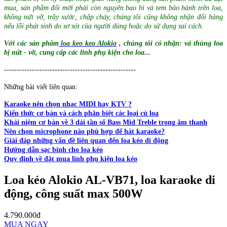
mua, sản phẩm đổi mới phải còn nguyên bao bì và tem bảo hành trên loa,
không nứt vỡ, trầy xước, chập cháy, chúng tôi cũng không nhận đổi hàng
nếu lỗi phát sinh do sơ sót của người dùng hoặc do sử dụng sai cách.
Với các sản phẩm
loa keo keo Alokio
, chúng tôi có nhận: vá thùng loa
bị nứt - vỡ, cung cấp các linh phụ kiện cho loa...
----------------------------------------------------
Những bài viết liên quan:
Karaoke nên chọn nhạc MIDI hay KTV ?
Kiến thức cơ bản và cách phân biệt các loại củ loa
Khái niệm cơ bản về 3 dải tần số Bass Mid Treble trong âm thanh
Nên chọn microphone nào phù hợp để hát karaoke?
Giải đáp những vấn đề liên quan đến loa kéo di động
Hướng dẫn sạc bình cho loa kéo
Quy định về đặt mua linh phụ kiện loa kéo
Loa kéo Alokio AL-VB71, loa karaoke di
động, công suất max 500W
4.790.000đ
MUA NGAY