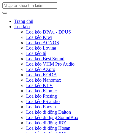
Trang chủ
Loa kéo
Loa kéo DPAu - DPUS
Loa kéo Kiwi
Loa kéo ACNOS
Loa kéo Lovina
Loa kéo tủ
Loa kéo Best Sound
Loa kéo VHM Pro Audio
Loa kéo AZpro
Loa kéo KODA
Loa kéo Nanomax
Loa kéo KTV
Loa kéo Kiomic
Loa kéo Prosing
Loa kéo PS audio
Loa kéo Forzen
Loa kéo di động Dalton
Loa kéo di động SoundBox
Loa kéo di động JBZ
Loa kéo di động Hosan