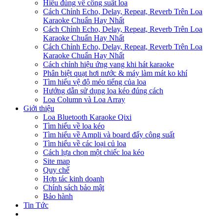
Hiểu đúng về công suất loa
Cách Chỉnh Echo, Delay, Repeat, Reverb Trên Loa
Karaoke Chuẩn Hay Nhất
Cách Chỉnh Echo, Delay, Repeat, Reverb Trên Loa
Karaoke Chuẩn Hay Nhất
Cách Chỉnh Echo, Delay, Repeat, Reverb Trên Loa
Karaoke Chuẩn Hay Nhất
Cách chỉnh hiệu ứng vang khi hát karaoke
Phân biệt quạt hơi nước & máy làm mát ko khí
Tìm hiểu vệ độ méo tiếng của loa
Hướng dẫn sử dụng loa kéo đúng cách
Loa Column và Loa Array
Giới thiệu
Loa Bluetooth Karaoke Qixi
Tìm hiểu về loa kéo
Tìm hiểu về Ampli và board đẩy công suất
Tìm hiểu về các loại củ loa
Cách lựa chọn một chiếc loa kéo
Site map
Quy chế
Hợp tác kinh doanh
Chính sách bảo mật
Bảo hành
Tin Tức