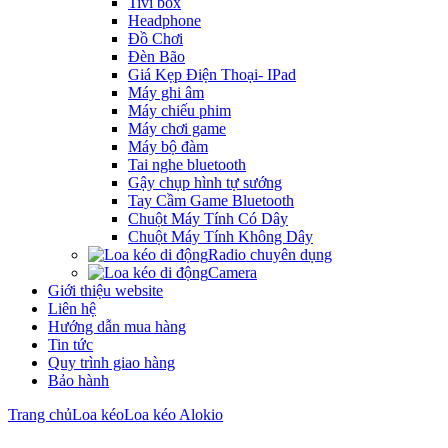
Tivi box
Headphone
Đồ Chơi
Đèn Bão
Giá Kẹp Điện Thoại- IPad
Máy ghi âm
Máy chiếu phim
Máy chơi game
Máy bộ đàm
Tai nghe bluetooth
Gậy chụp hình tự sướng
Tay Cầm Game Bluetooth
Chuột Máy Tính Có Dây
Chuột Máy Tính Không Dây
Radio chuyên dụng
Camera
Giới thiệu website
Liên hệ
Hướng dẫn mua hàng
Tin tức
Quy trình giao hàng
Bảo hành
Trang chủ
Loa kéo
Loa kéo Alokio