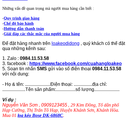
Những vấn đề quan trọng mà người mua hàng cần biết :
-
Quy trình giao hàng
-
Chế độ bảo hành
-
Hướng dẫn thanh toán
-
Giải đáp các thắc mắc của người mua hàng
Để đặt hàng nhanh trên
loakeodidong
, quý khách có thể đặt
qua những kênh sau:
1. Zalo :
0984.11.53.58
3. facebook :
https://www.facebook.com/cuahangloakeo
5. Soạn tin nhắn
SMS
gửi vào số điện thoại
0984.11.53.58
với nội dung:
- Họ & tên: ......................Điện thoại: ................địa chỉ:
....................Tên sản phẩm:.................số lượng......................
Ví dụ :
Nguyễn Văn Sơn , 0909123455 ,
29 Kim Đồng, Tổ dân phố
Hạp Cường, Thị Trấn Tô Hạp, Huyện Khánh Sơn, Khánh Hòa.
Mua 01
loa kéo Bose DK-6868C
.