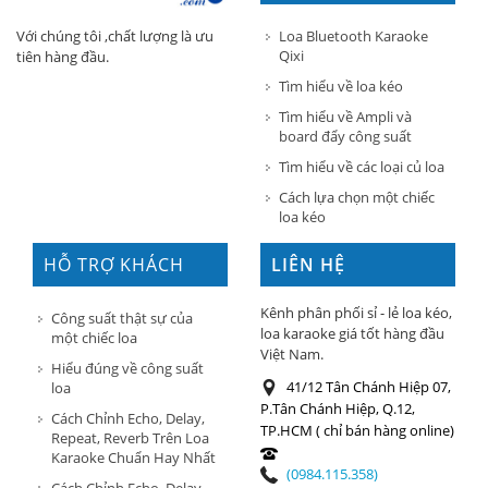
Loa Bluetooth Karaoke
Với chúng tôi ,chất lượng là ưu
Qixi
tiên hàng đầu.
Tìm hiểu về loa kéo
Tìm hiểu về Ampli và
board đẩy công suất
Tìm hiểu về các loại củ loa
Cách lựa chọn một chiếc
loa kéo
HỖ TRỢ KHÁCH
LIÊN HỆ
HÀNG
Kênh phân phối sỉ - lẻ loa kéo,
Công suất thật sự của
loa karaoke giá tốt hàng đầu
một chiếc loa
Việt Nam.
Hiểu đúng về công suất
41/12 Tân Chánh Hiệp 07,
loa
P.Tân Chánh Hiệp, Q.12,
Cách Chỉnh Echo, Delay,
TP.HCM ( chỉ bán hàng online)
Repeat, Reverb Trên Loa
Karaoke Chuẩn Hay Nhất
(0984.115.358)