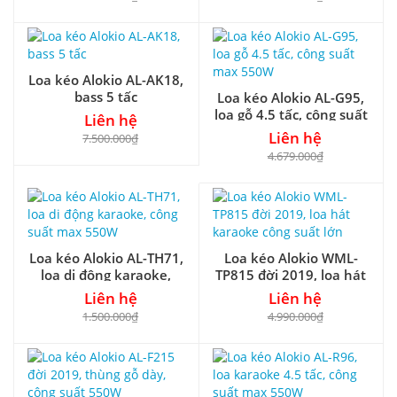
Loa kéo Alokio AL-AK18,
bass 5 tấc
Loa kéo Alokio AL-G95,
loa gỗ 4.5 tấc, công suất
Liên hệ
max 550W
Liên hệ
7.500.000₫
4.679.000₫
Loa kéo Alokio AL-TH71,
Loa kéo Alokio WML-
loa di động karaoke,
TP815 đời 2019, loa hát
công suất max 550W
karaoke công suất lớn
Liên hệ
Liên hệ
1.500.000₫
4.990.000₫