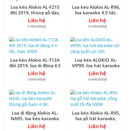
Loa kéo Alokio AL-F215
Loa kéo Alokio AL-R96,
đời 2019, thùng gỗ dày,
loa karaoke 4.5 tấc,
công suất 550W
công suất max 550W
Liên hệ
Liên hệ
1.700.000₫
5.100.000₫
Loa kéo Alokio AL-T12A
Loa kéo ALOKIO AL-
đời 2019, loa di động 4.5
VIP99, loa hát karaoke
tấc, max 350W
với công suất cực lớn
Liên hệ
Liên hệ
3.900.000₫
6.900.000₫
Loa di động Alokio AL-
Loa kéo Alokio AL-R95,
NA95, loa kéo karaoke
loa gỗ hát karaoke,
thùng gỗ, bass 4 tấc
công suất tối đa 500W
Liên hệ
Liên hệ