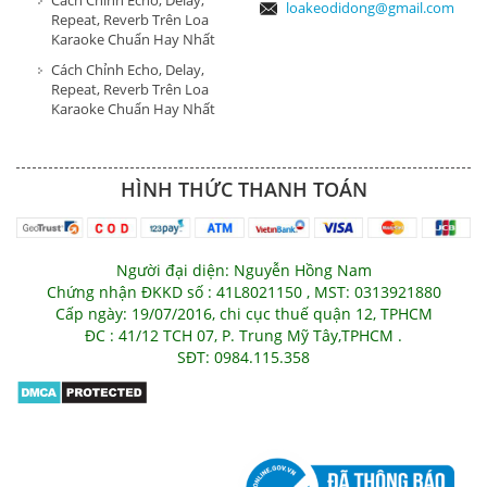
Cách Chỉnh Echo, Delay,
loakeodidong@gmail.com
Repeat, Reverb Trên Loa
Karaoke Chuẩn Hay Nhất
Cách Chỉnh Echo, Delay,
Repeat, Reverb Trên Loa
Karaoke Chuẩn Hay Nhất
HÌNH THỨC THANH TOÁN
Người đại diện: Nguyễn Hồng Nam
Chứng nhận ĐKKD số : 41L8021150 , MST: 0313921880
Cấp ngày: 19/07/2016, chi cục thuế quận 12, TPHCM
ĐC : 41/12 TCH 07, P. Trung Mỹ Tây,TPHCM .
SĐT: 0984.115.358