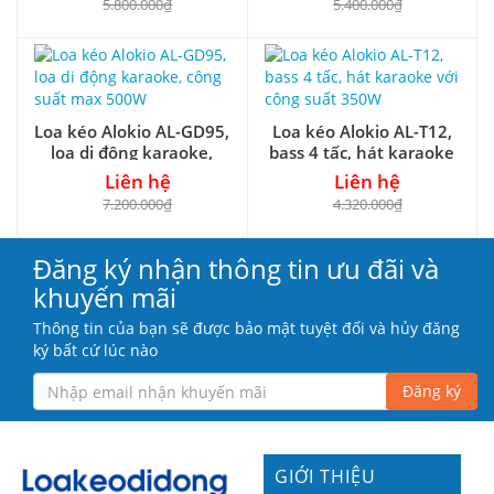
5.800.000₫
5.400.000₫
Loa kéo Alokio AL-GD95,
Loa kéo Alokio AL-T12,
loa di động karaoke,
bass 4 tấc, hát karaoke
công suất max 500W
với công suất 350W
Liên hệ
Liên hệ
7.200.000₫
4.320.000₫
Đăng ký nhận thông tin ưu đãi và
khuyến mãi
Thông tin của bạn sẽ được bảo mật tuyệt đối và hủy đăng
ký bất cứ lúc nào
Đăng ký
GIỚI THIỆU