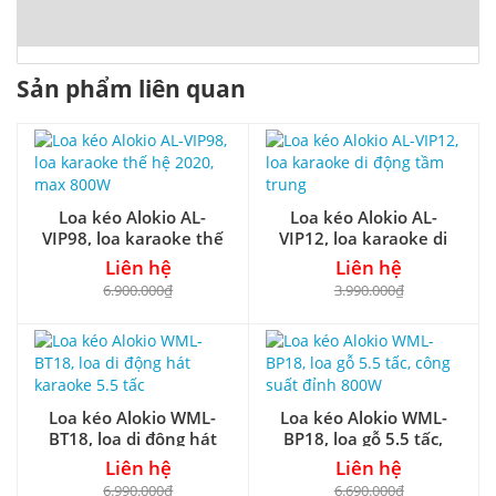
Sản phẩm liên quan
Loa kéo Alokio AL-
Loa kéo Alokio AL-
VIP98, loa karaoke thế
VIP12, loa karaoke di
hệ 2020, max 800W
động tầm trung
Liên hệ
Liên hệ
6.900.000₫
3.990.000₫
Loa kéo Alokio WML-
Loa kéo Alokio WML-
BT18, loa di động hát
BP18, loa gỗ 5.5 tấc,
karaoke 5.5 tấc
công suất đỉnh 800W
Liên hệ
Liên hệ
6.990.000₫
6.690.000₫