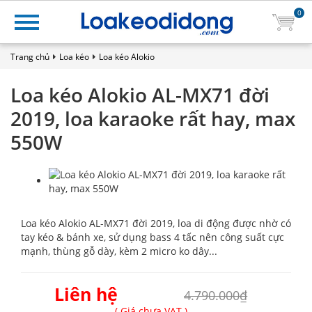
0
Trang chủ
Loa kéo
Loa kéo Alokio
Loa kéo Alokio AL-MX71 đời
2019, loa karaoke rất hay, max
550W
Loa kéo Alokio AL-MX71 đời 2019, loa di động được nhờ có
tay kéo & bánh xe, sử dụng bass 4 tấc nên công suất cực
mạnh, thùng gỗ dày, kèm 2 micro ko dây...
Liên hệ
4.790.000₫
( Giá chưa VAT )