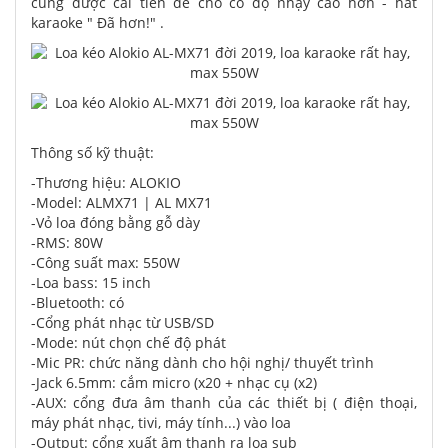
cũng được cải tiến để cho có độ nhạy cao hơn - hát
karaoke " Đã hơn!" .
Thông số kỹ thuật:
-Thương hiệu: ALOKIO
-Model: ALMX71 | AL MX71
-Vỏ loa đóng bằng gỗ dày
-RMS: 80W
-Công suất max: 550W
-Loa bass: 15 inch
-Bluetooth: có
-Cổng phát nhạc từ USB/SD
-Mode: nút chọn chế độ phát
-Mic PR: chức năng dành cho hội nghị/ thuyết trình
-Jack 6.5mm: cắm micro (x20 + nhạc cụ (x2)
-AUX: cổng đưa âm thanh của các thiết bị ( điện thoại,
máy phát nhạc, tivi, máy tính...) vào loa
-Output: cổng xuất âm thanh ra loa sub