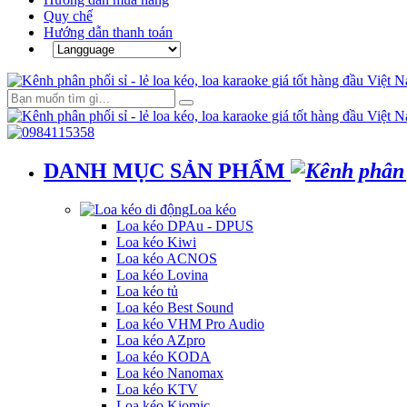
Quy chế
Hướng dẫn thanh toán
DANH MỤC SẢN PHẨM
Loa kéo
Loa kéo DPAu - DPUS
Loa kéo Kiwi
Loa kéo ACNOS
Loa kéo Lovina
Loa kéo tủ
Loa kéo Best Sound
Loa kéo VHM Pro Audio
Loa kéo AZpro
Loa kéo KODA
Loa kéo Nanomax
Loa kéo KTV
Loa kéo Kiomic