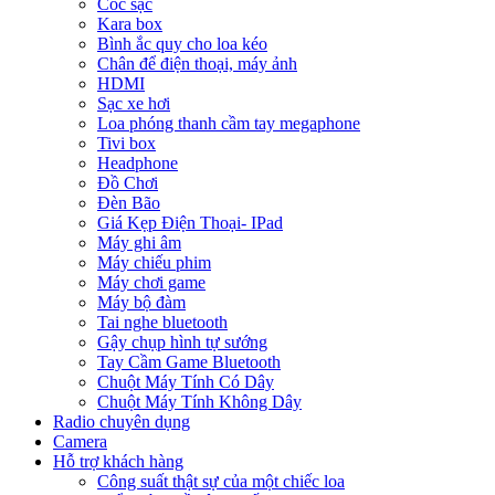
Cóc sạc
Kara box
Bình ắc quy cho loa kéo
Chân để điện thoại, máy ảnh
HDMI
Sạc xe hơi
Loa phóng thanh cầm tay megaphone
Tivi box
Headphone
Đồ Chơi
Đèn Bão
Giá Kẹp Điện Thoại- IPad
Máy ghi âm
Máy chiếu phim
Máy chơi game
Máy bộ đàm
Tai nghe bluetooth
Gậy chụp hình tự sướng
Tay Cầm Game Bluetooth
Chuột Máy Tính Có Dây
Chuột Máy Tính Không Dây
Radio chuyên dụng
Camera
Hỗ trợ khách hàng
Công suất thật sự của một chiếc loa