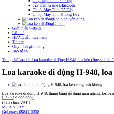
Gậy chụp hình tự sướng
Tay Cầm Game Bluetooth
Chuột Máy Tính Có Dây
Chuột Máy Tính Không Dây
Radio chuyên dụng
Camera
Giới thiệu website
Liên hệ
Hướng dẫn mua hàng
Tin tức
Quy trình giao hàng
Bảo hành
Trang chủ
Loa kéo
Loa karaoke di động H-948, loa kéo công suất kh
Loa karaoke di động H-948, loa
Loa karaoke di động H-948, thùng bằng gỗ dạng nẳm ngang, loa bass
Liên hệ
9.900.000₫
( Giá chưa VAT )
MUA NGAY
Gọi ngay: 0984115358