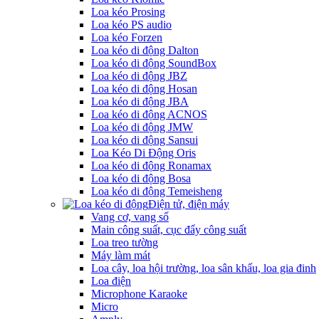
Loa kéo Prosing
Loa kéo PS audio
Loa kéo Forzen
Loa kéo di động Dalton
Loa kéo di động SoundBox
Loa kéo di động JBZ
Loa kéo di động Hosan
Loa kéo di động JBA
Loa kéo di động ACNOS
Loa kéo di động JMW
Loa kéo di động Sansui
Loa Kéo Di Động Oris
Loa kéo di động Ronamax
Loa kéo di động Bosa
Loa kéo di động Temeisheng
Điện tử, điện máy
Vang cơ, vang số
Main công suất, cục đẩy công suất
Loa treo tường
Máy làm mát
Loa cây, loa hội trường, loa sân khấu, loa gia đinh
Loa điện
Microphone Karaoke
Micro