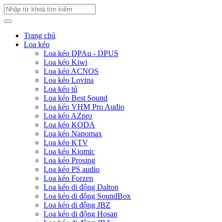
Trang chủ
Loa kéo
Loa kéo DPAu - DPUS
Loa kéo Kiwi
Loa kéo ACNOS
Loa kéo Lovina
Loa kéo tủ
Loa kéo Best Sound
Loa kéo VHM Pro Audio
Loa kéo AZpro
Loa kéo KODA
Loa kéo Nanomax
Loa kéo KTV
Loa kéo Kiomic
Loa kéo Prosing
Loa kéo PS audio
Loa kéo Forzen
Loa kéo di động Dalton
Loa kéo di động SoundBox
Loa kéo di động JBZ
Loa kéo di động Hosan