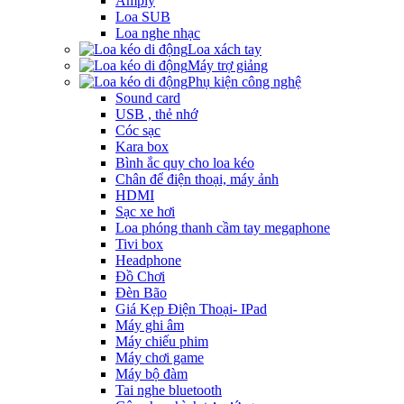
Amply
Loa SUB
Loa nghe nhạc
Loa xách tay
Máy trợ giảng
Phụ kiện công nghệ
Sound card
USB , thẻ nhớ
Cóc sạc
Kara box
Bình ắc quy cho loa kéo
Chân để điện thoại, máy ảnh
HDMI
Sạc xe hơi
Loa phóng thanh cầm tay megaphone
Tivi box
Headphone
Đồ Chơi
Đèn Bão
Giá Kẹp Điện Thoại- IPad
Máy ghi âm
Máy chiếu phim
Máy chơi game
Máy bộ đàm
Tai nghe bluetooth