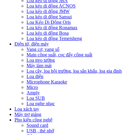
Loa kéo di động JBA
Loa kéo di động ACNOS
Loa kéo di động JMW
Loa kéo di động Sansui
Loa Kéo Di Động Oris
Loa kéo di động Ronamax
Loa kéo di động Bosa
Loa kéo di động Temeisheng
Điện tử, điện máy
Vang cơ, vang số
Main công suất, cục đẩy công suất
Loa treo tường
Máy làm mát
Loa cây, loa hội trường, loa sân khấu, loa gia đinh
Loa điện
Microphone Karaoke
Micro
Amply
Loa SUB
Loa nghe nhạc
Loa xách tay
Máy trợ giảng
Phụ kiện công nghệ
Sound card
USB , thẻ nhớ