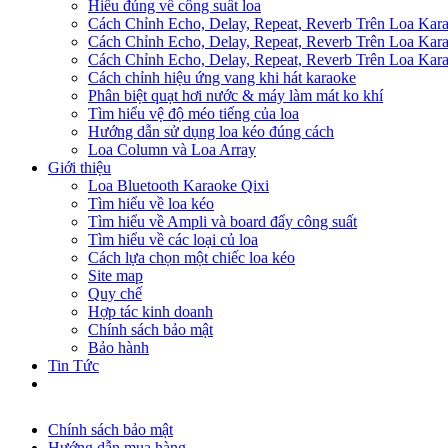
Hiểu đúng về công suất loa
Cách Chỉnh Echo, Delay, Repeat, Reverb Trên Loa Ka
Cách Chỉnh Echo, Delay, Repeat, Reverb Trên Loa Ka
Cách Chỉnh Echo, Delay, Repeat, Reverb Trên Loa Ka
Cách chỉnh hiệu ứng vang khi hát karaoke
Phân biệt quạt hơi nước & máy làm mát ko khí
Tìm hiểu vệ độ méo tiếng của loa
Hướng dẫn sử dụng loa kéo đúng cách
Loa Column và Loa Array
Giới thiệu
Loa Bluetooth Karaoke Qixi
Tìm hiểu về loa kéo
Tìm hiểu về Ampli và board đẩy công suất
Tìm hiểu về các loại củ loa
Cách lựa chọn một chiếc loa kéo
Site map
Quy chế
Hợp tác kinh doanh
Chính sách bảo mật
Bảo hành
Tin Tức
Chính sách bảo mật
Hướng dẫn mua hàng