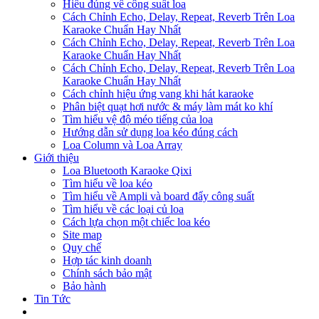
Hiểu đúng về công suất loa
Cách Chỉnh Echo, Delay, Repeat, Reverb Trên Loa
Karaoke Chuẩn Hay Nhất
Cách Chỉnh Echo, Delay, Repeat, Reverb Trên Loa
Karaoke Chuẩn Hay Nhất
Cách Chỉnh Echo, Delay, Repeat, Reverb Trên Loa
Karaoke Chuẩn Hay Nhất
Cách chỉnh hiệu ứng vang khi hát karaoke
Phân biệt quạt hơi nước & máy làm mát ko khí
Tìm hiểu vệ độ méo tiếng của loa
Hướng dẫn sử dụng loa kéo đúng cách
Loa Column và Loa Array
Giới thiệu
Loa Bluetooth Karaoke Qixi
Tìm hiểu về loa kéo
Tìm hiểu về Ampli và board đẩy công suất
Tìm hiểu về các loại củ loa
Cách lựa chọn một chiếc loa kéo
Site map
Quy chế
Hợp tác kinh doanh
Chính sách bảo mật
Bảo hành
Tin Tức