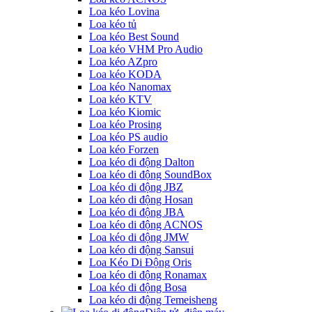
Loa kéo Lovina
Loa kéo tủ
Loa kéo Best Sound
Loa kéo VHM Pro Audio
Loa kéo AZpro
Loa kéo KODA
Loa kéo Nanomax
Loa kéo KTV
Loa kéo Kiomic
Loa kéo Prosing
Loa kéo PS audio
Loa kéo Forzen
Loa kéo di động Dalton
Loa kéo di động SoundBox
Loa kéo di động JBZ
Loa kéo di động Hosan
Loa kéo di động JBA
Loa kéo di động ACNOS
Loa kéo di động JMW
Loa kéo di động Sansui
Loa Kéo Di Động Oris
Loa kéo di động Ronamax
Loa kéo di động Bosa
Loa kéo di động Temeisheng