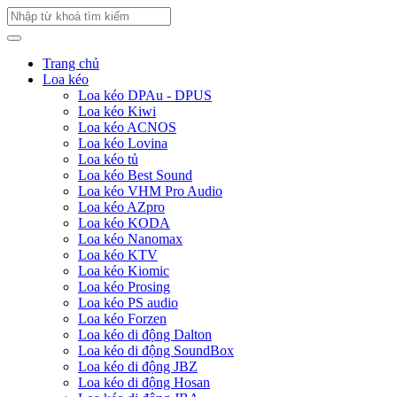
Trang chủ
Loa kéo
Loa kéo DPAu - DPUS
Loa kéo Kiwi
Loa kéo ACNOS
Loa kéo Lovina
Loa kéo tủ
Loa kéo Best Sound
Loa kéo VHM Pro Audio
Loa kéo AZpro
Loa kéo KODA
Loa kéo Nanomax
Loa kéo KTV
Loa kéo Kiomic
Loa kéo Prosing
Loa kéo PS audio
Loa kéo Forzen
Loa kéo di động Dalton
Loa kéo di động SoundBox
Loa kéo di động JBZ
Loa kéo di động Hosan