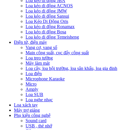
Loa kéo di động JBA
Loa kéo di động ACNOS
Loa kéo di động JMW
Loa kéo di động Sansui
Loa Kéo Di Động Oris
Loa kéo di động Ronamax
Loa kéo di động Bosa
Loa kéo di động Temeisheng
Điện tử, điện máy
Vang cơ, vang số
Main công suất, cục đẩy công suất
Loa treo tường
Máy làm mát
Loa cây, loa hội trường, loa sân khấu, loa gia đinh
Loa điện
Microphone Karaoke
Micro
Amply
Loa SUB
Loa nghe nhạc
Loa xách tay
Máy trợ giảng
Phụ kiện công nghệ
Sound card
USB , thẻ nhớ