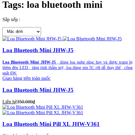
Tags: loa bluetooth mini
Sắp xếp :
Loa Bluetooth Mini JHW-J5
Loa Bluetooth Mini JHW-J5
, dòng loa nghe nhạc hay và được trang bị
thêm đèn LED , tăng tính thẫm mỹ, loa dùng pin 5C rời dễ thay thế , công
suất 6W.
Giao hàng trên toàn quốc
Loa Bluetooth Mini JHW-J5
Liên hệ
350.000₫
Loa Bluetooth Mini Pill XL JHW-V361