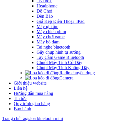
Tivi box
Headphone
Đồ Chơi
Đèn Bão
Giá Kẹp Điện Thoại- IPad
Máy ghi âm
Máy chiếu phim
Máy chơi game
Máy bộ đàm
Tai nghe bluetooth
Gậy chụp hình tự sướng
Tay Cầm Game Bluetooth
Chuột Máy Tính Có Dây
Chuột Máy Tính Không Dây
Radio chuyên dụng
Camera
Giới thiệu website
Liên hệ
Hướng dẫn mua hàng
Tin tức
Quy trình giao hàng
Bảo hành
Trang chủ
Tags:loa bluetooth mini