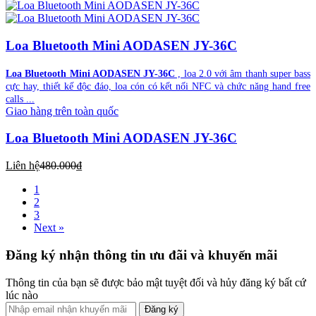
Loa Bluetooth Mini AODASEN JY-36C
Loa Bluetooth Mini AODASEN JY-36C
, loa 2.0 với âm thanh super bass
cực hay, thiết kế độc đáo, loa cón có kết nối NFC và chức năng hand free
calls ...
Giao hàng trên toàn quốc
Loa Bluetooth Mini AODASEN JY-36C
Liên hệ
480.000₫
1
2
3
Next »
Đăng ký nhận thông tin ưu đãi và khuyến mãi
Thông tin của bạn sẽ được bảo mật tuyệt đối và hủy đăng ký bất cứ
lúc nào
Đăng ký