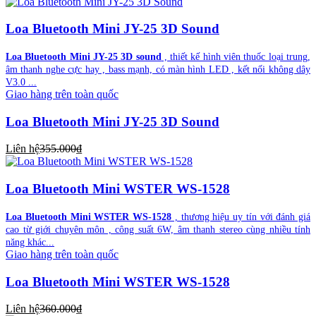
Loa Bluetooth Mini JY-25 3D Sound
Loa Bluetooth Mini JY-25 3D sound
, thiết kế hình viên thuốc loại trung,
âm thanh nghe cực hay , bass mạnh, có màn hình LED , kết nối không dây
V3.0 ...
Giao hàng trên toàn quốc
Loa Bluetooth Mini JY-25 3D Sound
Liên hệ
355.000₫
Loa Bluetooth Mini WSTER WS-1528
Loa Bluetooth Mini WSTER WS-1528
, thương hiệu uy tín với đánh giá
cao từ giới chuyên môn , công suất 6W, âm thanh stereo cùng nhiều tính
năng khác...
Giao hàng trên toàn quốc
Loa Bluetooth Mini WSTER WS-1528
Liên hệ
360.000₫