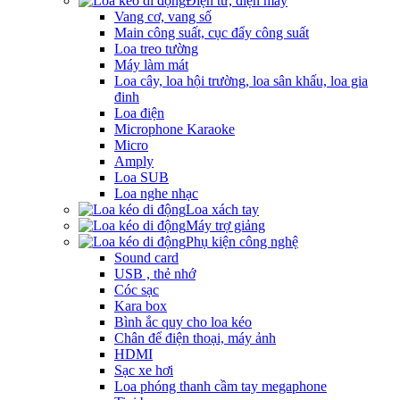
Điện tử, điện máy
Vang cơ, vang số
Main công suất, cục đẩy công suất
Loa treo tường
Máy làm mát
Loa cây, loa hội trường, loa sân khấu, loa gia
đinh
Loa điện
Microphone Karaoke
Micro
Amply
Loa SUB
Loa nghe nhạc
Loa xách tay
Máy trợ giảng
Phụ kiện công nghệ
Sound card
USB , thẻ nhớ
Cóc sạc
Kara box
Bình ắc quy cho loa kéo
Chân để điện thoại, máy ảnh
HDMI
Sạc xe hơi
Loa phóng thanh cầm tay megaphone