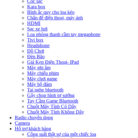
Cóc sạc
Kara box
Bình ắc quy cho loa kéo
Chân để điện thoại, máy ảnh
HDMI
Sạc xe hơi
Loa phóng thanh cầm tay megaphone
Tivi box
Headphone
Đồ Chơi
Đèn Bão
Giá Kẹp Điện Thoại- IPad
Máy ghi âm
Máy chiếu phim
Máy chơi game
Máy bộ đàm
Tai nghe bluetooth
Gậy chụp hình tự sướng
Tay Cầm Game Bluetooth
Chuột Máy Tính Có Dây
Chuột Máy Tính Không Dây
Radio chuyên dụng
Camera
Hỗ trợ khách hàng
Công suất thật sự của một chiếc loa