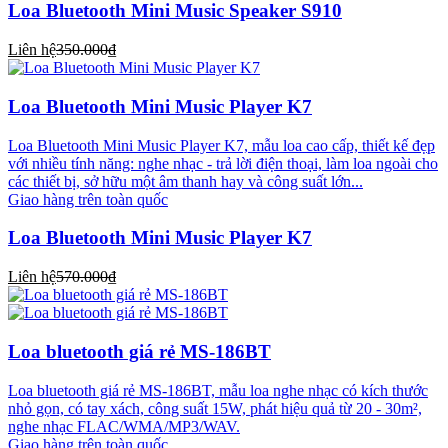
Loa Bluetooth Mini Music Speaker S910
Liên hệ
350.000₫
Loa Bluetooth Mini Music Player K7
Loa Bluetooth Mini Music Player K7, mẫu loa cao cấp, thiết kế đẹp
với nhiều tính năng: nghe nhạc - trả lời điện thoại, làm loa ngoài cho
các thiết bị, sở hữu một âm thanh hay và công suất lớn...
Giao hàng trên toàn quốc
Loa Bluetooth Mini Music Player K7
Liên hệ
570.000₫
Loa bluetooth giá rẻ MS-186BT
Loa bluetooth giá rẻ MS-186BT, mẫu loa nghe nhạc có kích thước
nhỏ gọn, có tay xách, công suất 15W, phát hiệu quả từ 20 - 30m²,
nghe nhạc FLAC/WMA/MP3/WAV.
Giao hàng trên toàn quốc