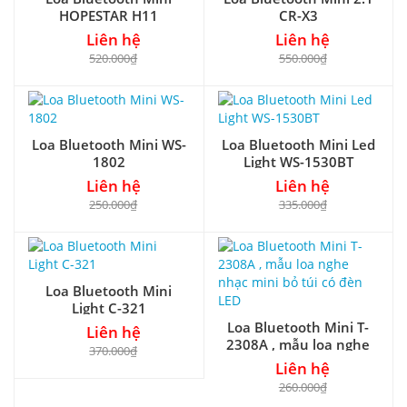
HOPESTAR H11
CR-X3
Liên hệ
Liên hệ
520.000₫
550.000₫
Loa Bluetooth Mini WS-
Loa Bluetooth Mini Led
1802
Light WS-1530BT
Liên hệ
Liên hệ
250.000₫
335.000₫
Loa Bluetooth Mini
Light C-321
Loa Bluetooth Mini T-
Liên hệ
2308A , mẫu loa nghe
370.000₫
nhạc mini bỏ túi có đèn
Liên hệ
LED
260.000₫