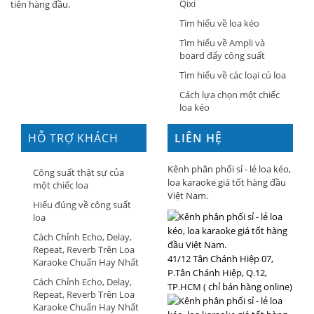
Qixi
tiên hàng đầu.
Tìm hiểu về loa kéo
Tìm hiểu về Ampli và
board đẩy công suất
Tìm hiểu về các loại củ loa
Cách lựa chọn một chiếc
loa kéo
HỖ TRỢ KHÁCH
LIÊN HỆ
HÀNG
Kênh phân phối sỉ - lẻ loa kéo,
Công suất thật sự của
loa karaoke giá tốt hàng đầu
một chiếc loa
Việt Nam.
Hiểu đúng về công suất
loa
Cách Chỉnh Echo, Delay,
Repeat, Reverb Trên Loa
41/12 Tân Chánh Hiệp 07,
Karaoke Chuẩn Hay Nhất
P.Tân Chánh Hiệp, Q.12,
Cách Chỉnh Echo, Delay,
TP.HCM ( chỉ bán hàng online)
Repeat, Reverb Trên Loa
Karaoke Chuẩn Hay Nhất