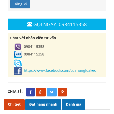
Đăng ký
GỌI NGAY: 0984115358
Chat với nhân viên tư vấn
0984115358
0984115358
https://www.facebook.com/cuahangloakeo
CHIA SẺ:
Chi tiết
Đặt hàng nhanh
Đánh giá