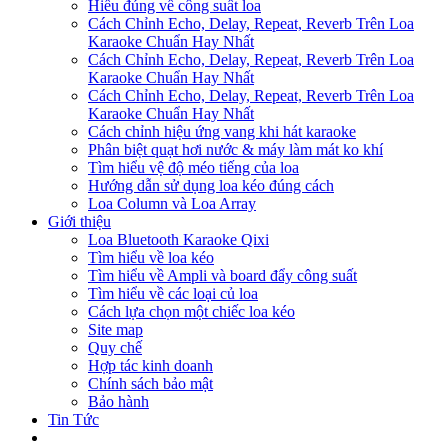
Hiểu đúng về công suất loa
Cách Chỉnh Echo, Delay, Repeat, Reverb Trên Loa
Karaoke Chuẩn Hay Nhất
Cách Chỉnh Echo, Delay, Repeat, Reverb Trên Loa
Karaoke Chuẩn Hay Nhất
Cách Chỉnh Echo, Delay, Repeat, Reverb Trên Loa
Karaoke Chuẩn Hay Nhất
Cách chỉnh hiệu ứng vang khi hát karaoke
Phân biệt quạt hơi nước & máy làm mát ko khí
Tìm hiểu vệ độ méo tiếng của loa
Hướng dẫn sử dụng loa kéo đúng cách
Loa Column và Loa Array
Giới thiệu
Loa Bluetooth Karaoke Qixi
Tìm hiểu về loa kéo
Tìm hiểu về Ampli và board đẩy công suất
Tìm hiểu về các loại củ loa
Cách lựa chọn một chiếc loa kéo
Site map
Quy chế
Hợp tác kinh doanh
Chính sách bảo mật
Bảo hành
Tin Tức