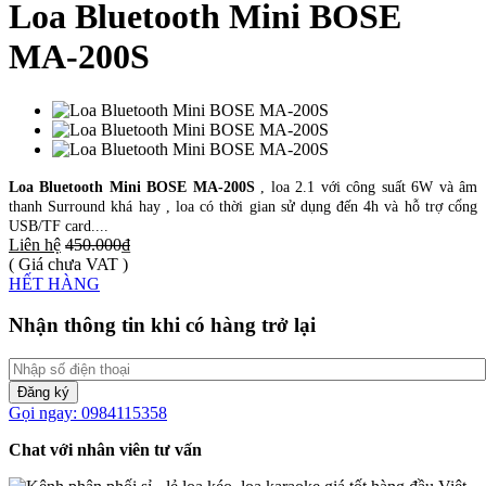
Loa Bluetooth Mini BOSE
MA-200S
Loa Bluetooth Mini BOSE MA-200S
, loa 2.1 với công suất 6W và âm
thanh Surround khá hay , loa có thời gian sử dụng đến 4h và hỗ trợ cổng
USB/TF card....
Liên hệ
450.000₫
( Giá chưa VAT )
HẾT HÀNG
Nhận thông tin khi có hàng trở lại
Đăng ký
Gọi ngay: 0984115358
Chat với nhân viên tư vấn