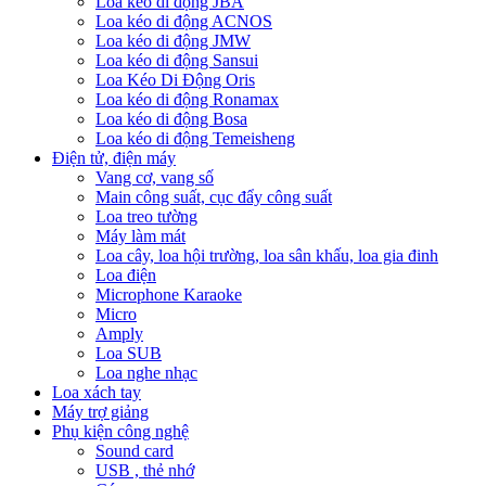
Loa kéo di động JBA
Loa kéo di động ACNOS
Loa kéo di động JMW
Loa kéo di động Sansui
Loa Kéo Di Động Oris
Loa kéo di động Ronamax
Loa kéo di động Bosa
Loa kéo di động Temeisheng
Điện tử, điện máy
Vang cơ, vang số
Main công suất, cục đẩy công suất
Loa treo tường
Máy làm mát
Loa cây, loa hội trường, loa sân khấu, loa gia đinh
Loa điện
Microphone Karaoke
Micro
Amply
Loa SUB
Loa nghe nhạc
Loa xách tay
Máy trợ giảng
Phụ kiện công nghệ
Sound card
USB , thẻ nhớ