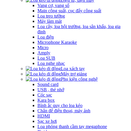
Điện tử, điện máy
Vang cơ, vang số
Main công suất, cục đẩy công suất
Loa treo tường
Máy làm mát
Loa cây, loa hội trường, loa sân khấu, loa gia
đinh
Loa điện
Microphone Karaoke
Micro
Amply
Loa SUB
Loa nghe nhạc
Loa xách tay
Máy trợ giảng
Phụ kiện công nghệ
Sound card
USB , thẻ nhớ
Cóc sạc
Kara box
Bình ắc quy cho loa kéo
Chân để điện thoại, máy ảnh
HDMI
Sạc xe hơi
Loa phóng thanh cầm tay megaphone