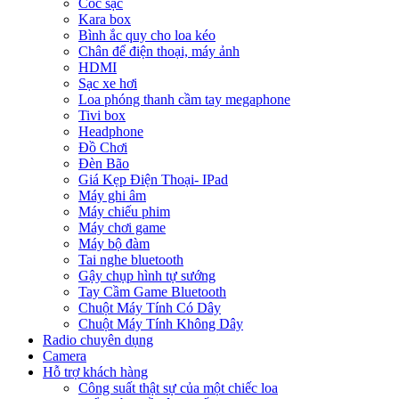
Cóc sạc
Kara box
Bình ắc quy cho loa kéo
Chân để điện thoại, máy ảnh
HDMI
Sạc xe hơi
Loa phóng thanh cầm tay megaphone
Tivi box
Headphone
Đồ Chơi
Đèn Bão
Giá Kẹp Điện Thoại- IPad
Máy ghi âm
Máy chiếu phim
Máy chơi game
Máy bộ đàm
Tai nghe bluetooth
Gậy chụp hình tự sướng
Tay Cầm Game Bluetooth
Chuột Máy Tính Có Dây
Chuột Máy Tính Không Dây
Radio chuyên dụng
Camera
Hỗ trợ khách hàng
Công suất thật sự của một chiếc loa