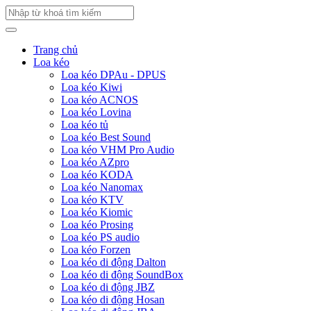
Trang chủ
Loa kéo
Loa kéo DPAu - DPUS
Loa kéo Kiwi
Loa kéo ACNOS
Loa kéo Lovina
Loa kéo tủ
Loa kéo Best Sound
Loa kéo VHM Pro Audio
Loa kéo AZpro
Loa kéo KODA
Loa kéo Nanomax
Loa kéo KTV
Loa kéo Kiomic
Loa kéo Prosing
Loa kéo PS audio
Loa kéo Forzen
Loa kéo di động Dalton
Loa kéo di động SoundBox
Loa kéo di động JBZ
Loa kéo di động Hosan