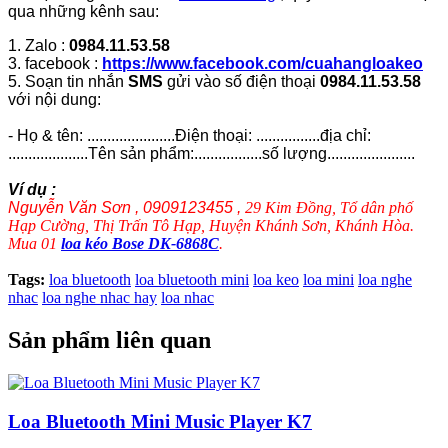
qua những kênh sau:
1. Zalo :
0984.11.53.58
3. facebook :
https://www.facebook.com/cuahangloakeo
5. Soạn tin nhắn
SMS
gửi vào số điện thoại
0984.11.53.58
với nội dung:
- Họ & tên: ......................Điện thoại: ................địa chỉ:
....................Tên sản phẩm:.................số lượng......................
Ví dụ :
Nguyễn Văn Sơn , 0909123455 ,
29 Kim Đồng, Tổ dân phố
Hạp Cường, Thị Trấn Tô Hạp, Huyện Khánh Sơn, Khánh Hòa.
Mua 01
loa kéo Bose DK-6868C
.
Tags:
loa bluetooth
loa bluetooth mini
loa keo
loa mini
loa nghe
nhac
loa nghe nhac hay
loa nhac
Sản phẩm liên quan
Loa Bluetooth Mini Music Player K7