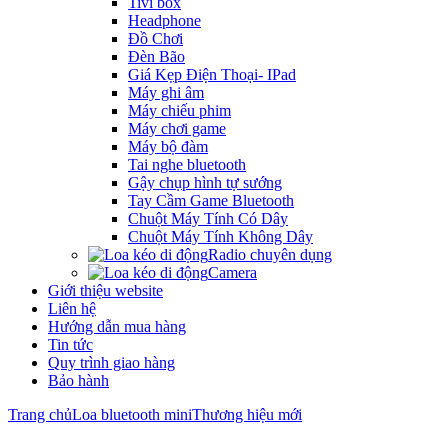
Tivi box
Headphone
Đồ Chơi
Đèn Bão
Giá Kẹp Điện Thoại- IPad
Máy ghi âm
Máy chiếu phim
Máy chơi game
Máy bộ đàm
Tai nghe bluetooth
Gậy chụp hình tự sướng
Tay Cầm Game Bluetooth
Chuột Máy Tính Có Dây
Chuột Máy Tính Không Dây
Radio chuyên dụng
Camera
Giới thiệu website
Liên hệ
Hướng dẫn mua hàng
Tin tức
Quy trình giao hàng
Bảo hành
Trang chủ
Loa bluetooth mini
Thương hiệu mới