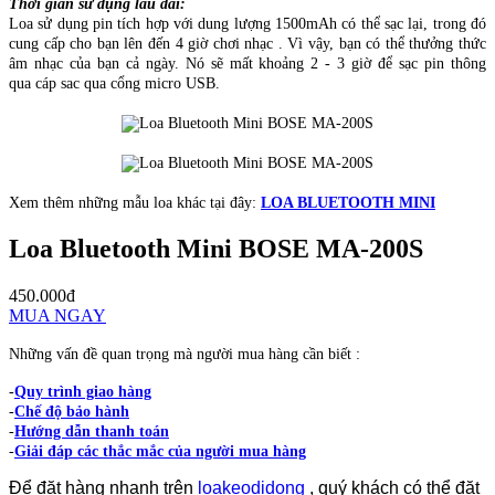
Thời gian sử dụng lâu dài:
Loa sử dụng pin tích hợp với dung lượng 1500mAh có thể sạc lại, trong đó
cung cấp cho bạn lên đến 4 giờ chơi nhạc . Vì vậy, bạn có thể thưởng thức
âm nhạc của bạn cả ngày. Nó sẽ mất khoảng 2 - 3 giờ để sạc pin thông
qua cáp sac qua cổng micro USB.
Xem thêm những mẫu loa khác tại đây:
LOA BLUETOOTH MINI
Loa Bluetooth Mini BOSE MA-200S
450.000đ
MUA NGAY
Những vấn đề quan trọng mà người mua hàng cần biết :
-
Quy trình giao hàng
-
Chế độ bảo hành
-
Hướng dẫn thanh toán
-
Giải đáp các thắc mắc của người mua hàng
Để đặt hàng nhanh trên
loakeodidong
, quý khách có thể đặt