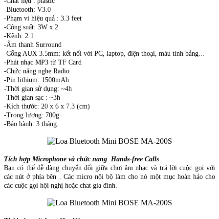
-Chất liệu : plastic
-Bluetooth: V3.0
-Phạm vi hiệu quả : 3.3 feet
-Công suất: 3W x 2
-Kênh: 2.1
-Âm thanh Surround
-Cổng AUX 3.5mm: kết nối với PC, laptop, điện thoại, máu tính bảng...
-Phát nhạc MP3 từ TF Card
-Chức năng nghe Radio
-Pin lithium: 1500mAh
-Thời gian sử dụng: ~4h
-Thời gian sạc : ~3h
-Kích thước: 20 x 6 x 7.3 (cm)
-Trọng lượng: 700g
-Bảo hành: 3 tháng.
Tích hợp Microphone và chức nang Hands-free Calls
Bạn có thể dễ dàng chuyển đổi giữa chơi âm nhạc và trả lời cuộc gọi với
các nút ở phía bên . Các micro nội bộ làm cho nó một mục hoàn hảo cho
các cuộc gọi hội nghị hoặc chat gia đình.