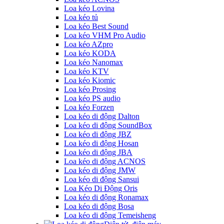
Loa kéo Lovina
Loa kéo tủ
Loa kéo Best Sound
Loa kéo VHM Pro Audio
Loa kéo AZpro
Loa kéo KODA
Loa kéo Nanomax
Loa kéo KTV
Loa kéo Kiomic
Loa kéo Prosing
Loa kéo PS audio
Loa kéo Forzen
Loa kéo di động Dalton
Loa kéo di động SoundBox
Loa kéo di động JBZ
Loa kéo di động Hosan
Loa kéo di động JBA
Loa kéo di động ACNOS
Loa kéo di động JMW
Loa kéo di động Sansui
Loa Kéo Di Động Oris
Loa kéo di động Ronamax
Loa kéo di động Bosa
Loa kéo di động Temeisheng