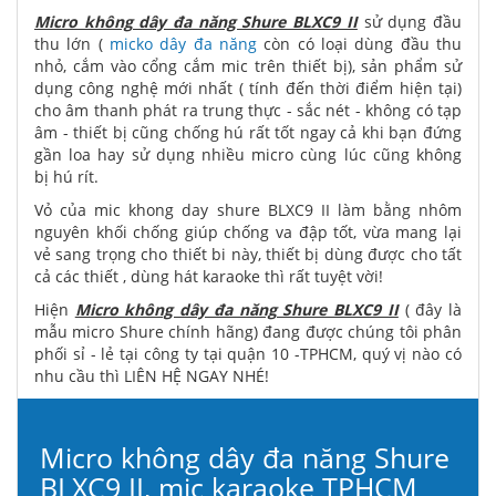
Micro không dây đa năng Shure BLXC9 II
sử dụng đầu
thu lớn (
micko dây đa năng
còn có loại dùng đầu thu
nhỏ, cắm vào cổng cắm mic trên thiết bị), sản phẩm sử
dụng công nghệ mới nhất ( tính đến thời điểm hiện tại)
cho âm thanh phát ra trung thực - sắc nét - không có tạp
âm - thiết bị cũng chống hú rất tốt ngay cả khi bạn đứng
gần loa hay sử dụng nhiều micro cùng lúc cũng không
bị hú rít.
Vỏ của mic khong day shure BLXC9 II làm bằng nhôm
nguyên khối chống giúp chống va đập tốt, vừa mang lại
vẻ sang trọng cho thiết bi này, thiết bị dùng được cho tất
cả các thiết , dùng hát karaoke thì rất tuyệt vời!
Hiện
Micro không dây đa năng Shure BLXC9 II
( đây là
mẫu micro Shure chính hãng) đang được chúng tôi phân
phối sỉ - lẻ tại công ty tại quận 10 -TPHCM, quý vị nào có
nhu cầu thì LIÊN HỆ NGAY NHÉ!
Micro không dây đa năng Shure
BLXC9 II, mic karaoke TPHCM