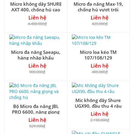
Micro không dây SHURE
Micro đa năng Max-19,
AXT 400, chống hú cao
chống hú vượt trội
Liên hệ
Liên hệ
4.400.000₫
420.000₫
Micro đa năng Saeapu,
Micro loa kéo TM
hàng nhập khẩu
107/108/129
Liên hệ
Liên hệ
900.000₫
490.000₫
Mic không dây Shure
UGX90, đầu thu 4 râu
Bộ Micro đa năng JBL
PRO 6600, nâng giọng
Liên hệ
và chống hú
Liên hệ
2.190.000₫
829.000₫