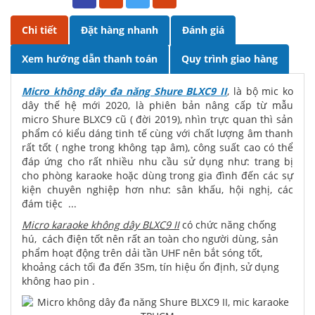
Chi tiết
Đặt hàng nhanh
Đánh giá
Xem hướng dẫn thanh toán
Quy trình giao hàng
Micro không dây đa năng Shure BLXC9 II
, là bộ mic ko
dây thế hệ mới 2020, là phiên bản nâng cấp từ mẫu
micro Shure BLXC9 cũ ( đời 2019), nhìn trực quan thì sản
phẩm có kiểu dáng tinh tế cùng với chất lượng âm thanh
rất tốt ( nghe trong không tạp âm), công suất cao có thể
đáp ứng cho rất nhiều nhu cầu sử dụng như: trang bị
cho phòng karaoke hoặc dùng trong gia đình đến các sự
kiện chuyên nghiệp hơn như: sân khấu, hội nghị, các
đám tiệc ...
Micro karaoke không dây BLXC9 II
có chức năng chống
hú, cách điện tốt nên rất an toàn cho người dùng, sản
phẩm hoạt động trên dải tần UHF nên bắt sóng tốt,
khoảng cách tối đa đến 35m, tín hiệu ổn định, sử dụng
không hao pin .