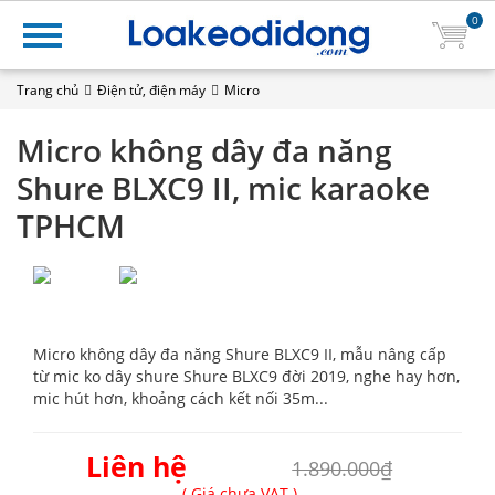
0
Trang chủ
Điện tử, điện máy
Micro
Micro không dây đa năng
Shure BLXC9 II, mic karaoke
TPHCM
Micro không dây đa năng Shure BLXC9 II, mẫu nâng cấp
từ mic ko dây shure Shure BLXC9 đời 2019, nghe hay hơn,
mic hút hơn, khoảng cách kết nối 35m...
Liên hệ
1.890.000₫
( Giá chưa VAT )