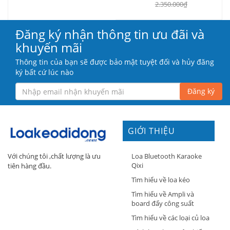
2.350.000₫
Đăng ký nhận thông tin ưu đãi và
khuyến mãi
Thông tin của bạn sẽ được bảo mật tuyệt đối và hủy đăng
ký bất cứ lúc nào
Đăng ký
GIỚI THIỆU
Loa Bluetooth Karaoke
Với chúng tôi ,chất lượng là ưu
Qixi
tiên hàng đầu.
Tìm hiểu về loa kéo
Tìm hiểu về Ampli và
board đẩy công suất
Tìm hiểu về các loại củ loa