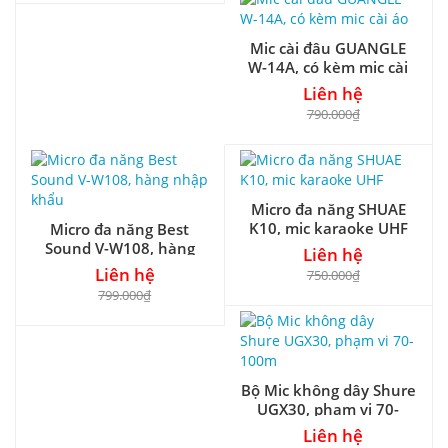
Mic cài đâu GUANGLE
W-14A, có kèm mic cài
áo
Liên hệ
790.000₫
Micro đa năng SHUAE
K10, mic karaoke UHF
Micro đa năng Best
Sound V-W108, hàng
Liên hệ
nhập khẩu
Liên hệ
750.000₫
799.000₫
Bộ Mic không dây Shure
UGX30, phạm vi 70-
100m
Liên hệ