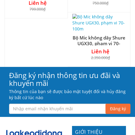
nhập khẩu
Liên hệ
750.000₫
799.000₫
Bộ Mic không dây Shure
UGX30, phạm vi 70-
100m
Liên hệ
2.350.000₫
Đăng ký nhận thông tin ưu đãi và
khuyến mãi
Thông tin của bạn sẽ được bảo mật tuyệt đối và hủy đăng
ký bất cứ lúc nào
Đăng ký
GIỚI THIỆU