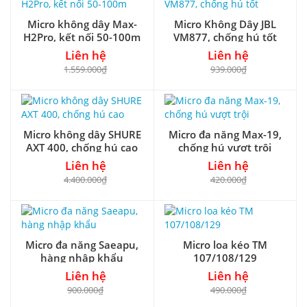
Micro không dây Max-
Micro Không Dây JBL
H2Pro, kết nối 50-100m
VM877, chống hú tốt
Liên hệ
Liên hệ
1.559.000₫
939.000₫
Micro không dây SHURE
Micro đa năng Max-19,
AXT 400, chống hú cao
chống hú vượt trội
Liên hệ
Liên hệ
4.400.000₫
420.000₫
Micro đa năng Saeapu,
Micro loa kéo TM
hàng nhập khẩu
107/108/129
Liên hệ
Liên hệ
900.000₫
490.000₫