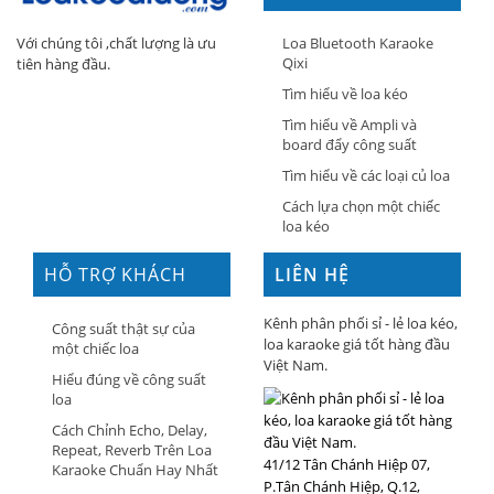
Loa Bluetooth Karaoke
Với chúng tôi ,chất lượng là ưu
Qixi
tiên hàng đầu.
Tìm hiểu về loa kéo
Tìm hiểu về Ampli và
board đẩy công suất
Tìm hiểu về các loại củ loa
Cách lựa chọn một chiếc
loa kéo
HỖ TRỢ KHÁCH
LIÊN HỆ
HÀNG
Kênh phân phối sỉ - lẻ loa kéo,
Công suất thật sự của
loa karaoke giá tốt hàng đầu
một chiếc loa
Việt Nam.
Hiểu đúng về công suất
loa
Cách Chỉnh Echo, Delay,
Repeat, Reverb Trên Loa
41/12 Tân Chánh Hiệp 07,
Karaoke Chuẩn Hay Nhất
P.Tân Chánh Hiệp, Q.12,