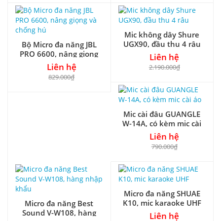
Mic không dây Shure
UGX90, đầu thu 4 râu
Bộ Micro đa năng JBL
PRO 6600, nâng giọng
Liên hệ
và chống hú
Liên hệ
2.190.000₫
829.000₫
Mic cài đâu GUANGLE
W-14A, có kèm mic cài
áo
Liên hệ
790.000₫
Micro đa năng SHUAE
K10, mic karaoke UHF
Micro đa năng Best
Sound V-W108, hàng
Liên hệ