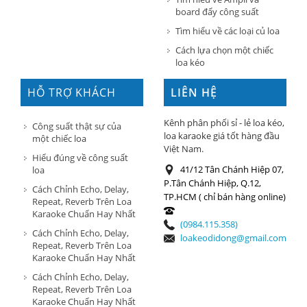
board đẩy công suất
Tìm hiểu về các loại củ loa
Cách lựa chọn một chiếc
loa kéo
HỖ TRỢ KHÁCH
LIÊN HỆ
HÀNG
Kênh phân phối sỉ - lẻ loa kéo,
Công suất thật sự của
loa karaoke giá tốt hàng đầu
một chiếc loa
Việt Nam.
Hiểu đúng về công suất
41/12 Tân Chánh Hiệp 07,
loa
P.Tân Chánh Hiệp, Q.12,
Cách Chỉnh Echo, Delay,
TP.HCM ( chỉ bán hàng online)
Repeat, Reverb Trên Loa
Karaoke Chuẩn Hay Nhất
(0984.115.358)
Cách Chỉnh Echo, Delay,
loakeodidong@gmail.com
Repeat, Reverb Trên Loa
Karaoke Chuẩn Hay Nhất
Cách Chỉnh Echo, Delay,
Repeat, Reverb Trên Loa
Karaoke Chuẩn Hay Nhất