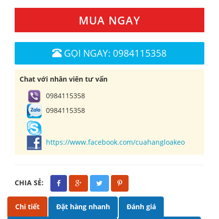
MUA NGAY
GỌI NGAY: 0984115358
Chat với nhân viên tư vấn
0984115358
0984115358
https://www.facebook.com/cuahangloakeo
CHIA SẺ:
Chi tiết
Đặt hàng nhanh
Đánh giá