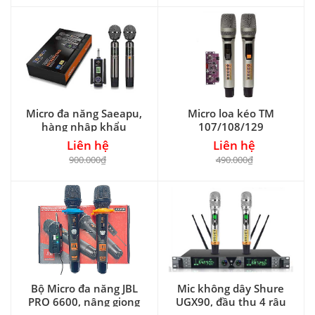
Micro đa năng Saeapu,
Micro loa kéo TM
hàng nhập khẩu
107/108/129
Liên hệ
Liên hệ
900.000₫
490.000₫
Bộ Micro đa năng JBL
Mic không dây Shure
PRO 6600, nâng giọng
UGX90, đầu thu 4 râu
và chống hú