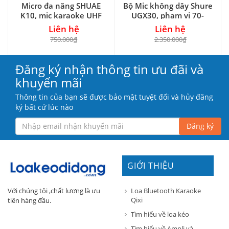
Micro đa năng SHUAE
Bộ Mic không dây Shure
K10, mic karaoke UHF
UGX30, phạm vi 70-
100m
Liên hệ
Liên hệ
750.000₫
2.350.000₫
Đăng ký nhận thông tin ưu đãi và
khuyến mãi
Thông tin của bạn sẽ được bảo mật tuyệt đối và hủy đăng
ký bất cứ lúc nào
Đăng ký
GIỚI THIỆU
Loa Bluetooth Karaoke
Với chúng tôi ,chất lượng là ưu
Qixi
tiên hàng đầu.
Tìm hiểu về loa kéo
Tìm hiểu về Ampli và