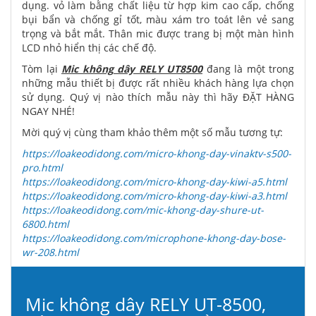
dụng. vỏ làm bằng chất liệu từ hợp kim cao cấp, chống
bụi bẩn và chống gỉ tốt, màu xám tro toát lên vẻ sang
trọng và bắt mắt. Thân mic được trang bị một màn hình
LCD nhỏ hiển thị các chế độ.
Tòm lại
Mic không dây RELY UT8500
đang là một trong
những mẫu thiết bị được rất nhiều khách hàng lựa chọn
sử dụng. Quý vị nào thích mẫu này thì hãy ĐẶT HÀNG
NGAY NHÉ!
Mời quý vị cùng tham khảo thêm một số mẫu tương tự:
https://loakeodidong.com/micro-khong-day-vinaktv-s500-
pro.html
https://loakeodidong.com/micro-khong-day-kiwi-a5.html
https://loakeodidong.com/micro-khong-day-kiwi-a3.html
https://loakeodidong.com/mic-khong-day-shure-ut-
6800.html
https://loakeodidong.com/microphone-khong-day-bose-
wr-208.html
Mic không dây RELY UT-8500,