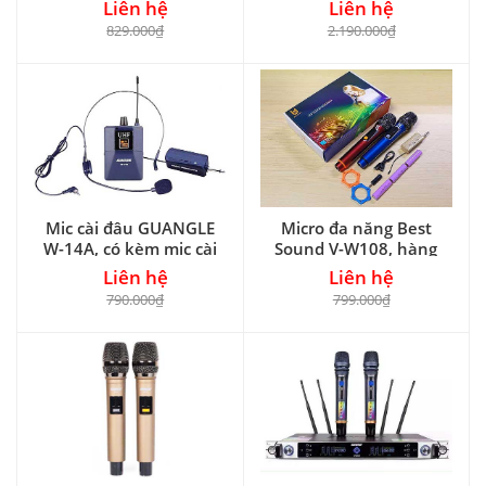
Liên hệ
Liên hệ
829.000₫
2.190.000₫
Mic cài đâu GUANGLE
Micro đa năng Best
W-14A, có kèm mic cài
Sound V-W108, hàng
áo
nhập khẩu
Liên hệ
Liên hệ
790.000₫
799.000₫