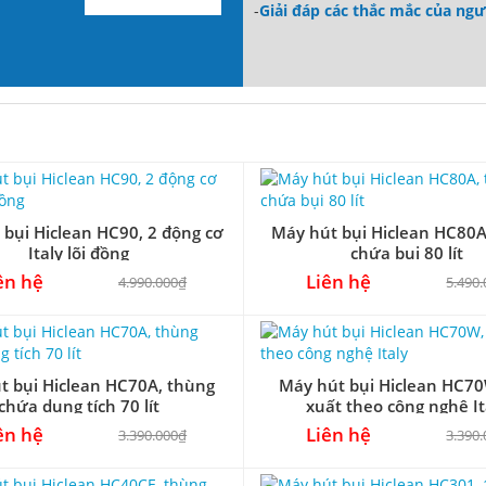
-
Giải đáp các thắc mắc của ng
 bụi Hiclean HC90, 2 động cơ
Máy hút bụi Hiclean HC80A
Italy lõi đồng
chứa bụi 80 lít
ên hệ
Liên hệ
4.990.000₫
5.490
t bụi Hiclean HC70A, thùng
Máy hút bụi Hiclean HC70
chứa dung tích 70 lít
xuất theo công nghệ It
ên hệ
Liên hệ
3.390.000₫
3.390