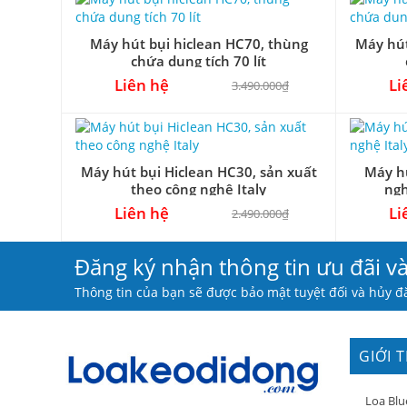
Máy hút bụi hiclean HC70, thùng
Máy hút
chứa dung tích 70 lít
Liên hệ
Li
3.490.000₫
Máy hút bụi Hiclean HC30, sản xuất
Máy hú
theo công nghệ Italy
ngh
Liên hệ
Li
2.490.000₫
Đăng ký nhận thông tin ưu đãi v
Thông tin của bạn sẽ được bảo mật tuyệt đối và hủy đă
GIỚI 
Loa Blu