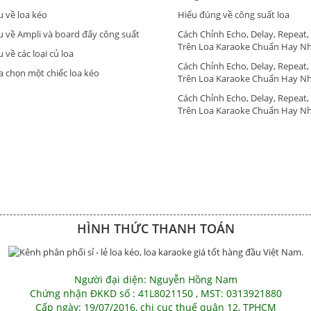
u về loa kéo
Hiểu đúng về công suất loa
u về Ampli và board đẩy công suất
Cách Chỉnh Echo, Delay, Repeat,
Trên Loa Karaoke Chuẩn Hay N
 về các loại củ loa
Cách Chỉnh Echo, Delay, Repeat,
a chọn một chiếc loa kéo
Trên Loa Karaoke Chuẩn Hay N
Cách Chỉnh Echo, Delay, Repeat,
Trên Loa Karaoke Chuẩn Hay N
HÌNH THỨC THANH TOÁN
Người đại diện: Nguyễn Hồng Nam
Chứng nhận ĐKKD số : 41L8021150 , MST: 0313921880
Cấp ngày: 19/07/2016, chi cục thuế quận 12, TPHCM