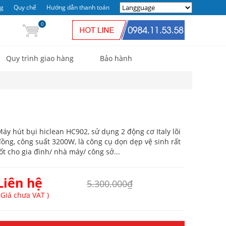
ng
Quy chế
Hướng dẫn thanh toán
0
Quy trình giao hàng
Bảo hành
áy hút bụi hiclean HC902, sử dụng 2 động cơ Italy lõi
ồng, công suất 3200W, là công cụ dọn dẹp vệ sinh rất
ốt cho gia đình/ nhà máy/ công sở...
Liên hệ
5.300.000₫
 Giá chưa VAT )