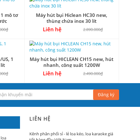
 1 mô tơ
Máy hút bụi Hiclean HC30 new,
ước
thùng chứa inox 30 lít
Liên hệ
.000₫
2.890.000₫
/US, 1
Máy hút bụi HICLEAN CH15 new, hút
lít
nhanh, công suất 1200W
Liên hệ
.000₫
2.490.000₫
Đăng ký
LIÊN HỆ
Kênh phân phối sỉ - lẻ loa kéo, loa karaoke giá
 loa
tốt hàng đầu Việt Nam.