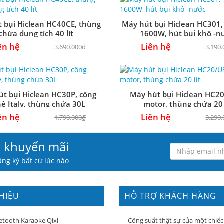
 bụi Hiclean HC40CE, thùng
Máy hút bụi Hiclean HC301,
chứa dung tích 40 lít
1600W, hút bụi khô -n
ên hệ
Liên hệ
3.690.000₫
3.190
t bụi Hiclean HC30P, công
Máy hút bụi Hiclean HC20
ệ Italy, thùng chứa 30L
motor, thùng chứa 20 
ên hệ
Liên hệ
1.790.000₫
3.290
à khuyến mãi
ng ký bất cứ lúc nào
THIỆU
HỖ TRỢ KHÁCH HÀNG
etooth Karaoke Qixi
Công suất thật sự của một chiếc