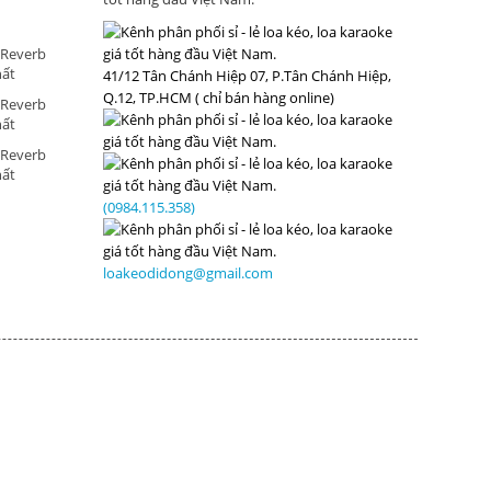
 Reverb
hất
41/12 Tân Chánh Hiệp 07, P.Tân Chánh Hiệp,
Q.12, TP.HCM ( chỉ bán hàng online)
 Reverb
hất
 Reverb
hất
(0984.115.358)
loakeodidong@gmail.com