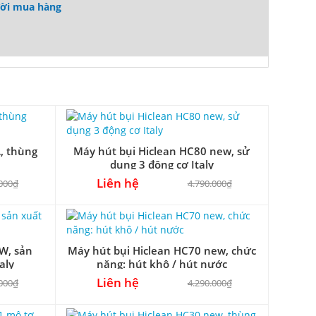
ười mua hàng
, thùng
Máy hút bụi Hiclean HC80 new, sử
dụng 3 động cơ Italy
Liên hệ
.000₫
4.790.000₫
W, sản
Máy hút bụi Hiclean HC70 new, chức
aly
năng: hút khô / hút nước
Liên hệ
.000₫
4.290.000₫