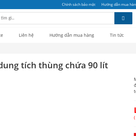
Chính sách bảo mật
Hướng dẫn mua hà
te
Liên hệ
Hướng dẫn mua hàng
Tin tức
dung tích thùng chứa 90 lít
M
đ
t
(