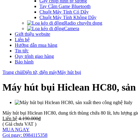
Gậy chụp hình tự sướng
Tay Cầm Game Bluetooth
Chuột Máy Tính Có Dây
Chuột Máy Tính Không Dây
Radio chuyên dụng
Camera
Giới thiệu website
Liên hệ
Hướng dẫn mua hàng
Tin tức
Quy trình giao hàng
Bảo hành
Trang chủ
Điện tử, điện máy
Máy hút bụi
Máy hút bụi Hiclean HC80, sản 
Máy hút bụi Hiclean HC80, dung tích thùng chứa 80 lít, lưu lượng g
Liên hệ
4.190.000₫
( Giá chưa VAT )
MUA NGAY
Gọi ngay: 0984115358