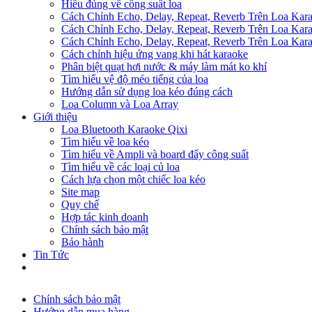
Hiểu đúng về công suất loa
Cách Chỉnh Echo, Delay, Repeat, Reverb Trên Loa Ka
Cách Chỉnh Echo, Delay, Repeat, Reverb Trên Loa Ka
Cách Chỉnh Echo, Delay, Repeat, Reverb Trên Loa Ka
Cách chỉnh hiệu ứng vang khi hát karaoke
Phân biệt quạt hơi nước & máy làm mát ko khí
Tìm hiểu vệ độ méo tiếng của loa
Hướng dẫn sử dụng loa kéo đúng cách
Loa Column và Loa Array
Giới thiệu
Loa Bluetooth Karaoke Qixi
Tìm hiểu về loa kéo
Tìm hiểu về Ampli và board đẩy công suất
Tìm hiểu về các loại củ loa
Cách lựa chọn một chiếc loa kéo
Site map
Quy chế
Hợp tác kinh doanh
Chính sách bảo mật
Bảo hành
Tin Tức
Chính sách bảo mật
Hướng dẫn mua hàng