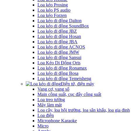
Loa kéo Prosing
Loa kéo PS audio
Loa kéo Forzen
Loa kéo di động Dalton
Loa kéo di động SoundBox
Loa kéo di động JBZ
Loa kéo di động Hosan
Loa kéo di động JBA
Loa kéo di động ACNOS
Loa kéo di động JMW
Loa kéo di động Sansui
Loa Kéo Di Động Oris
Loa kéo di động Ronamax
Loa kéo di động Bosa
Loa kéo di động Temeisheng
Điện tử, điện máy
Vang cơ, vang số
Main công suất, cục đẩy công suất
Loa treo tường
Máy làm mát
Loa cây, loa hội trường, loa sân khấu, loa gia đinh
Loa điện
Microphone Karaoke
Micro