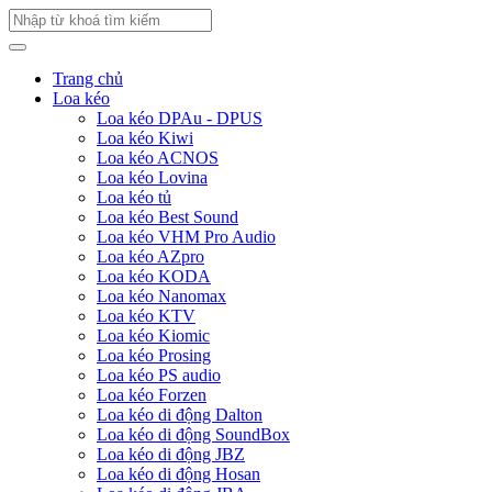
Trang chủ
Loa kéo
Loa kéo DPAu - DPUS
Loa kéo Kiwi
Loa kéo ACNOS
Loa kéo Lovina
Loa kéo tủ
Loa kéo Best Sound
Loa kéo VHM Pro Audio
Loa kéo AZpro
Loa kéo KODA
Loa kéo Nanomax
Loa kéo KTV
Loa kéo Kiomic
Loa kéo Prosing
Loa kéo PS audio
Loa kéo Forzen
Loa kéo di động Dalton
Loa kéo di động SoundBox
Loa kéo di động JBZ
Loa kéo di động Hosan