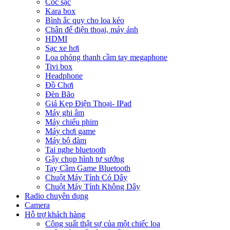
Cóc sạc
Kara box
Bình ắc quy cho loa kéo
Chân để điện thoại, máy ảnh
HDMI
Sạc xe hơi
Loa phóng thanh cầm tay megaphone
Tivi box
Headphone
Đồ Chơi
Đèn Bão
Giá Kẹp Điện Thoại- IPad
Máy ghi âm
Máy chiếu phim
Máy chơi game
Máy bộ đàm
Tai nghe bluetooth
Gậy chụp hình tự sướng
Tay Cầm Game Bluetooth
Chuột Máy Tính Có Dây
Chuột Máy Tính Không Dây
Radio chuyên dụng
Camera
Hỗ trợ khách hàng
Công suất thật sự của một chiếc loa