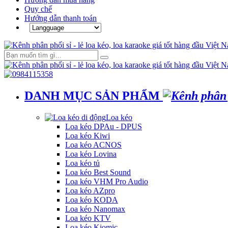
Quy chế
Hướng dẫn thanh toán
DANH MỤC SẢN PHẨM
Loa kéo
Loa kéo DPAu - DPUS
Loa kéo Kiwi
Loa kéo ACNOS
Loa kéo Lovina
Loa kéo tủ
Loa kéo Best Sound
Loa kéo VHM Pro Audio
Loa kéo AZpro
Loa kéo KODA
Loa kéo Nanomax
Loa kéo KTV
Loa kéo Kiomic