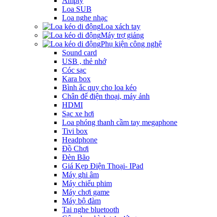
Amply
Loa SUB
Loa nghe nhạc
Loa xách tay
Máy trợ giảng
Phụ kiện công nghệ
Sound card
USB , thẻ nhớ
Cóc sạc
Kara box
Bình ắc quy cho loa kéo
Chân để điện thoại, máy ảnh
HDMI
Sạc xe hơi
Loa phóng thanh cầm tay megaphone
Tivi box
Headphone
Đồ Chơi
Đèn Bão
Giá Kẹp Điện Thoại- IPad
Máy ghi âm
Máy chiếu phim
Máy chơi game
Máy bộ đàm
Tai nghe bluetooth