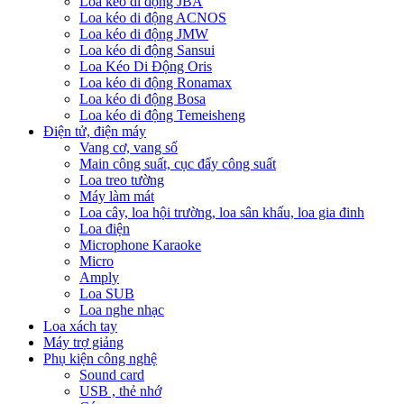
Loa kéo di động JBA
Loa kéo di động ACNOS
Loa kéo di động JMW
Loa kéo di động Sansui
Loa Kéo Di Động Oris
Loa kéo di động Ronamax
Loa kéo di động Bosa
Loa kéo di động Temeisheng
Điện tử, điện máy
Vang cơ, vang số
Main công suất, cục đẩy công suất
Loa treo tường
Máy làm mát
Loa cây, loa hội trường, loa sân khấu, loa gia đinh
Loa điện
Microphone Karaoke
Micro
Amply
Loa SUB
Loa nghe nhạc
Loa xách tay
Máy trợ giảng
Phụ kiện công nghệ
Sound card
USB , thẻ nhớ