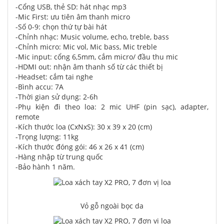
-Cổng USB, thẻ SD: hát nhạc mp3
-Mic First: ưu tiên âm thanh micro
-Số 0-9: chọn thứ tự bài hát
-Chỉnh nhạc: Music volume, echo, treble, bass
-Chỉnh micro: Mic vol, Mic bass, Mic treble
-Mic input: cổng 6,5mm, cắm micro/ đầu thu mic
-HDMI out: nhận âm thanh số từ các thiết bị
-Headset: cắm tai nghe
-Bình accu: 7A
-Thời gian sử dụng: 2-6h
-Phụ kiện đi theo loa: 2 mic UHF (pin sạc), adapter,
remote
-Kích thước loa (CxNxS): 30 x 39 x 20 (cm)
-Trọng lượng: 11kg
-Kích thước đóng gói: 46 x 26 x 41 (cm)
-Hàng nhập từ trung quốc
-Bảo hành 1 năm.
Vỏ gỗ ngoài bọc da