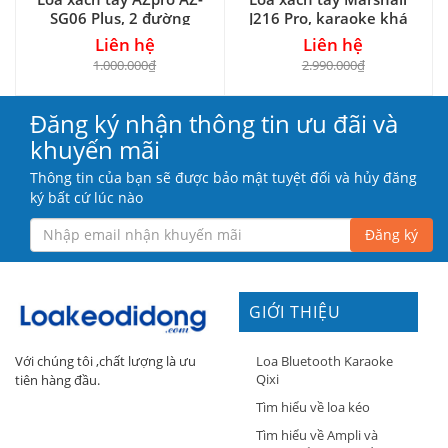
SG06 Plus, 2 đường
J216 Pro, karaoke khá
tiếng
hay
Liên hệ
Liên hệ
1.000.000₫
2.990.000₫
Đăng ký nhận thông tin ưu đãi và
khuyến mãi
Thông tin của bạn sẽ được bảo mật tuyệt đối và hủy đăng
ký bất cứ lúc nào
Đăng ký
GIỚI THIỆU
Loa Bluetooth Karaoke
Với chúng tôi ,chất lượng là ưu
Qixi
tiên hàng đầu.
Tìm hiểu về loa kéo
Tìm hiểu về Ampli và