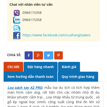
Chat với nhân viên tư vấn
0984115358
0984115358
https://www.facebook.com/cuahangloakeo
CHIA SẺ:
Chi tiết
Đặt hàng nhanh
Đánh giá
Xem hướng dẫn thanh toán
Quy trình giao hàng
Loa xách tay X2 PRO
, mẫu loa du lịch có tích hợp thêm
màn hình cảm ứng, rất tiện cho các nhóm nhỏ đi du
khảo/ phượt/ cắm trại....Loa nhập khẩu từ trung quốc , vỏ
gỗ ép ngoài bọc simili, công suất cũng khá ổn khi sử
dụng 1 bass 8 inch và 6 treble, loa này dùng main tích