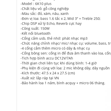
-Model : 6K10 plus
-Chất liệu vỏ: gỗ công nghiệp
-Màu sắc: đỏ, xám, nâu, xanh
-Đơn vị loa: bass 1.6 tấc x 2, Mid 3″ + Treble 250;
-Chip DSP xử lý Echo, Reverb cực hay
-Công suất: 150W
-Kết nối bluetooth
-Cổng cắm usb, thẻ nhớ: phát nhạc mp3
-Chức năng chỉnh nhạc/ mic/ nhạc cụ: volume, bass, treb
-4 cổng cắm thêm micro có dây & nhạc cụ
-Cổng bông sen: cổng in để đưa âm thanh vào loa, cổn
-Tich hợp bình accu DC12V/7Ah
-Thời gian chơi liên tục khi dùng bình: 1-4 giờ
-Phụ kiện đi cùng với loa: 2 mic không dây, dây nguồn
-Kích thước: 47.5 x 24 x 27.5 (cm)
-Xuất xứ: lắp ráp tại VN
-Bảo hành loa 1 năm, bình acquy + micro 06 tháng.