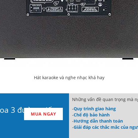
Hát karaoke và nghe nhạc khá hay
Những vấn đề quan trọng mà ng
oa 3 đường tiếng
-
Quy trình giao hàng
MUA NGAY
-
Chế độ bảo hành
-
Hướng dẫn thanh toán
-
Giải đáp các thắc mắc của ng