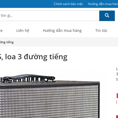
Chính sách bảo mật
Hướng dẫn mua hà
te
Liên hệ
Hướng dẫn mua hàng
Tin tức
ờng tiếng
, loa 3 đường tiếng
L
3
t
(