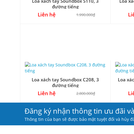
Loa xách tay Soundbox S110, 3
Loa xá
đường tiếng
Liên hệ
Li
1.990.000₫
Loa xách tay Soundbox C208, 3
Loa xác
đường tiếng
Liên hệ
Li
2.800.000₫
Đăng ký nhận thông tin ưu đãi v
Thông tin của bạn sẽ được bảo mật tuyệt đối và hủy đă