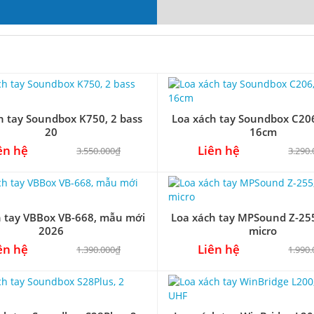
h tay Soundbox K750, 2 bass
Loa xách tay Soundbox C206
20
16cm
ên hệ
Liên hệ
3.550.000₫
3.290
h tay VBBox VB-668, mẫu mới
Loa xách tay MPSound Z-25
2026
micro
ên hệ
Liên hệ
1.390.000₫
1.990