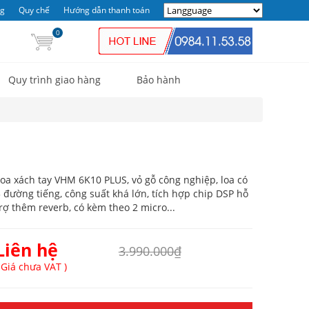
ng
Quy chế
Hướng dẫn thanh toán
0
Quy trình giao hàng
Bảo hành
oa xách tay VHM 6K10 PLUS, vỏ gỗ công nghiệp, loa có
 đường tiếng, công suất khá lớn, tích hợp chip DSP hỗ
rợ thêm reverb, có kèm theo 2 micro...
Liên hệ
3.990.000₫
 Giá chưa VAT )