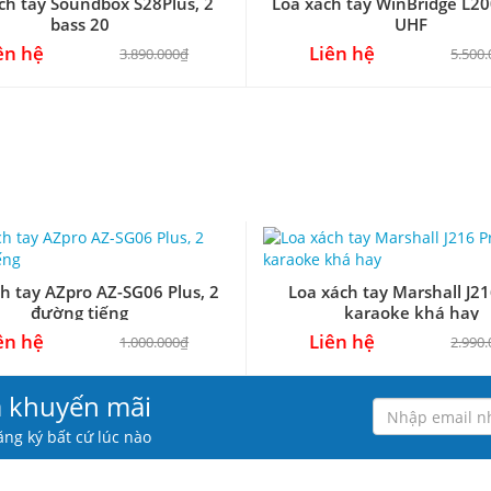
ch tay Soundbox S28Plus, 2
Loa xách tay WinBridge L20
bass 20
UHF
ên hệ
Liên hệ
3.890.000₫
5.500
h tay AZpro AZ-SG06 Plus, 2
Loa xách tay Marshall J21
đường tiếng
karaoke khá hay
ên hệ
Liên hệ
1.000.000₫
2.990
à khuyến mãi
ng ký bất cứ lúc nào