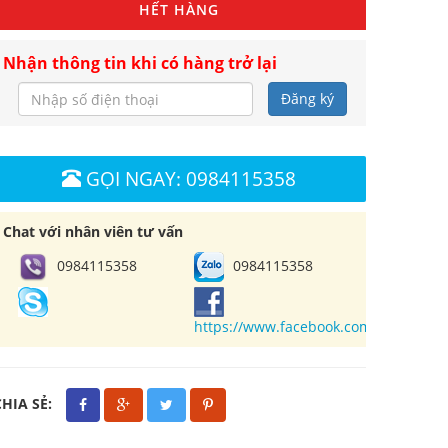
HẾT HÀNG
Nhận thông tin khi có hàng trở lại
Đăng ký
GỌI NGAY: 0984115358
Chat với nhân viên tư vấn
0984115358
0984115358
https://www.facebook.com/cuahangl
CHIA SẺ: