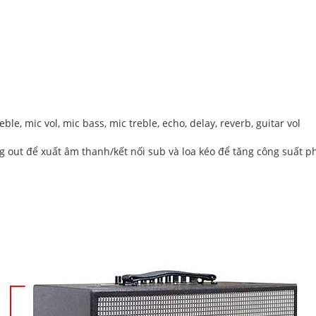
le, mic vol, mic bass, mic treble, echo, delay, reverb, guitar vol
g out để xuất âm thanh/kết nối sub và loa kéo để tăng công suất p