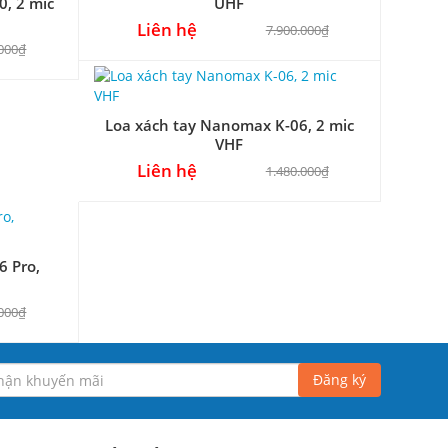
0, 2 mic
UHF
Liên hệ
7.900.000₫
.000₫
Loa xách tay Nanomax K-06, 2 mic
VHF
Liên hệ
1.480.000₫
6 Pro,
.000₫
Đăng ký