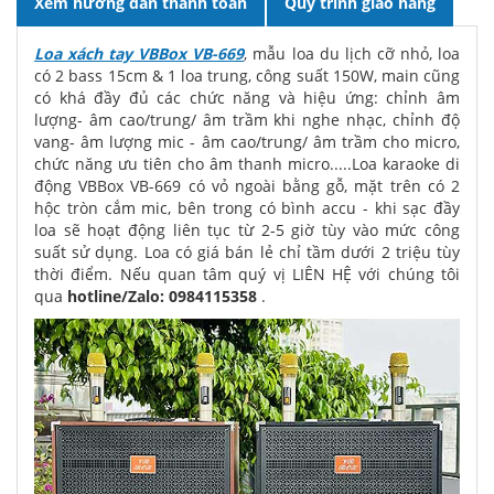
Xem hướng dẫn thanh toán
Quy trình giao hàng
Loa xách tay VBBox VB-669
, mẫu loa du lịch cỡ nhỏ, loa
có 2 bass 15cm & 1 loa trung, công suất 150W, main cũng
có khá đầy đủ các chức năng và hiệu ứng: chỉnh âm
lượng- âm cao/trung/ âm trầm khi nghe nhạc, chỉnh độ
vang- âm lượng mic - âm cao/trung/ âm trầm cho micro,
chức năng ưu tiên cho âm thanh micro.....Loa karaoke di
động VBBox VB-669 có vỏ ngoài bằng gỗ, mặt trên có 2
hộc tròn cắm mic, bên trong có bình accu - khi sạc đầy
loa sẽ hoạt động liên tục từ 2-5 giờ tùy vào mức công
suất sử dụng. Loa có giá bán lẻ chỉ tầm dưới 2 triệu tùy
thời điểm. Nếu quan tâm quý vị LIÊN HỆ với chúng tôi
qua
hotline/Zalo: 0984115358
.