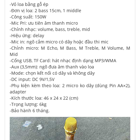
-Vỏ loa bằng gỗ ép
-Đơn vị loa: 2 bass 15cm, 1 middle
-Công suất: 150W
-Mic Pri: ưu tiên âm thanh micro
-Chỉnh nhạc: volume, bass, treble, mid
-Hiệu ứng: delay
-Mic in: ngõ cắm micro có dây hoặc đầu thi mic
-Chỉnh micro: M Echo, M Bass, M Treble, M Volume, M
Mid
-Cổng USB, TF Card: hát nhạc định dạng MP3/WMA
-Aux (3,5mm): ngõ đưa âm thanh vào loa
-Mode: chọn kết nối có dây và không dây
-DC input: DC 9V/1,5V
-Phụ kiện kèm theo loa: 2 micro ko dây (dùng Pin AA×2),
adapter
-Kích thước loa: 46 x 24 x 22 (cm)
-Trọng lượng: 6kg
-Bảo hành 6 tháng.