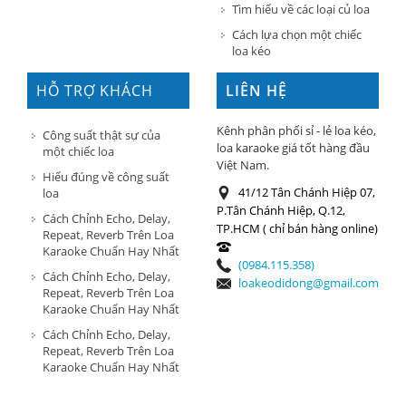
Tìm hiểu về các loại củ loa
Cách lựa chọn một chiếc
loa kéo
HỖ TRỢ KHÁCH
LIÊN HỆ
HÀNG
Kênh phân phối sỉ - lẻ loa kéo,
Công suất thật sự của
loa karaoke giá tốt hàng đầu
một chiếc loa
Việt Nam.
Hiểu đúng về công suất
41/12 Tân Chánh Hiệp 07,
loa
P.Tân Chánh Hiệp, Q.12,
Cách Chỉnh Echo, Delay,
TP.HCM ( chỉ bán hàng online)
Repeat, Reverb Trên Loa
Karaoke Chuẩn Hay Nhất
(0984.115.358)
Cách Chỉnh Echo, Delay,
loakeodidong@gmail.com
Repeat, Reverb Trên Loa
Karaoke Chuẩn Hay Nhất
Cách Chỉnh Echo, Delay,
Repeat, Reverb Trên Loa
Karaoke Chuẩn Hay Nhất