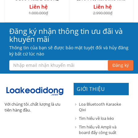
tiếng
hay
Liên hệ
Liên hệ
1.000.000₫
2.990.000₫
Đăng ký nhận thông tin ưu đãi và
khuyến mãi
Thông tin của bạn sẽ được bảo mật tuyệt đối và hủy đăng
ký bất cứ lúc nào
Đăng ký
GIỚI THIỆU
Loa Bluetooth Karaoke
Với chúng tôi ,chất lượng là ưu
Qixi
tiên hàng đầu.
Tìm hiểu về loa kéo
Tìm hiểu về Ampli và
board đẩy công suất