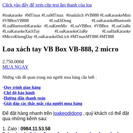
Click vào đây để xem clip test âm thanh của loa
#loakaraoke #MTmax #LoaMTmax #loadulich #VB888 #LoaKaraokeMini
#VBBoxVB888 #LoaDiDong #LoaKaraokeBluetooth
#LoaBluetoothKaraoke #LoaKemMic #LoaVBBox #VBBox #LoaGiaRe
#LoaKaraokeXachTay #LoaKaraokeGiaRe #LoaHatKaraoke
#MicroKhongDay #LoaKaraokeDuLich #MTmaxMT888 #MT888
Loa xách tay VB Box VB-888, 2 micro
2.750.000đ
MUA NGAY
Những vấn đề quan trọng mà người mua hàng cần biết :
-
Quy trình giao hàng
-
Chế độ bảo hành
-
Hướng dẫn thanh toán
-
Giải đáp các thắc mắc của người mua hàng
Để đặt hàng nhanh trên
loakeodidong
, quý khách có thể đặt
qua những kênh sau:
1. Zalo :
0984.11.53.58