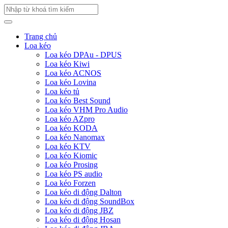
Trang chủ
Loa kéo
Loa kéo DPAu - DPUS
Loa kéo Kiwi
Loa kéo ACNOS
Loa kéo Lovina
Loa kéo tủ
Loa kéo Best Sound
Loa kéo VHM Pro Audio
Loa kéo AZpro
Loa kéo KODA
Loa kéo Nanomax
Loa kéo KTV
Loa kéo Kiomic
Loa kéo Prosing
Loa kéo PS audio
Loa kéo Forzen
Loa kéo di động Dalton
Loa kéo di động SoundBox
Loa kéo di động JBZ
Loa kéo di động Hosan