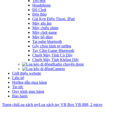
Tivi box
Headphone
Đồ Chơi
Đèn Bão
Giá Kẹp Điện Thoại- IPad
Máy ghi âm
Máy chiếu phim
Máy chơi game
Máy bộ đàm
Tai nghe bluetooth
Gậy chụp hình tự sướng
Tay Cầm Game Bluetooth
Chuột Máy Tính Có Dây
Chuột Máy Tính Không Dây
Radio chuyên dụng
Camera
Giới thiệu website
Liên hệ
Hướng dẫn mua hàng
Tin tức
Quy trình giao hàng
Bảo hành
Trang chủ
Loa xách tay
Loa xách tay VB Box VB-888, 2 micro