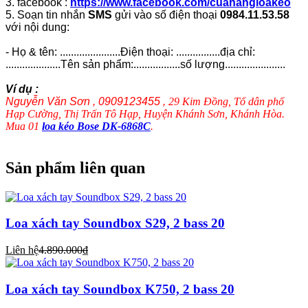
3. facebook :
https://www.facebook.com/cuahangloakeo
5. Soạn tin nhắn
SMS
gửi vào số điện thoại
0984.11.53.58
với nội dung:
- Họ & tên: ......................Điện thoại: ................địa chỉ:
....................Tên sản phẩm:.................số lượng......................
Ví dụ :
Nguyễn Văn Sơn , 0909123455 ,
29 Kim Đồng, Tổ dân phố
Hạp Cường, Thị Trấn Tô Hạp, Huyện Khánh Sơn, Khánh Hòa.
Mua 01
loa kéo Bose DK-6868C
.
Sản phẩm liên quan
Loa xách tay Soundbox S29, 2 bass 20
Liên hệ
4.890.000₫
Loa xách tay Soundbox K750, 2 bass 20