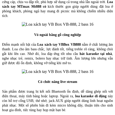
cứng cáp, chịu va đập tốt, phù hợp sử dụng cả trong nhà lẫn ngoài trời.
Loa
xách tay MTmax Mt888 có
kích thước gọn giúp người dùng đặt loa ở
phòng khách, phòng ngủ hay mang đi picnic mà không chiếm nhiều diện
tích.
Vỏ ngoài bằng gỗ công nghiệp
Điểm mạnh nổi bật của
Loa xách tay VBBox VB888
nằm ở chất lượng âm
thanh. Loa cho âm bass chắc, lực đánh tốt, tiếng treble rõ ràng, không chói
gắt khi lên cao. Nhờ đó, loa đáp ứng tốt nhu cầu
hát karaoke tại nhà
,
nghe nhạc trẻ, remix, bolero hay nhạc trữ tình. Âm lượng lớn nhưng vẫn
giữ được độ ổn định, không vỡ tiếng khi mở to.
Có chức năng live stream
Sản phẩm được trang bị kết nối Bluetooth ổn định, dễ dàng ghép nối với
điện thoại, máy tính bảng hoặc laptop. Ngoài ra,
loa karaoke di động
này
còn hỗ trợ cổng USB, thẻ nhớ, jack AUX giúp người dùng linh hoạt nguồn
phát nhạc. Một số phiên bản đi kèm micro không dây, thuận tiện cho sinh
hoạt gia đình, tiệc tùng hay họp mặt bạn bè.