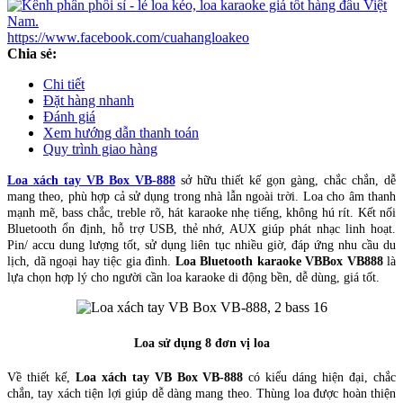
https://www.facebook.com/cuahangloakeo
Chia sẻ:
Chi tiết
Đặt hàng nhanh
Đánh giá
Xem hướng dẫn thanh toán
Quy trình giao hàng
Loa xách tay VB Box VB-888
sở hữu thiết kế gọn gàng, chắc chắn, dễ
mang theo, phù hợp cả sử dụng trong nhà lẫn ngoài trời. Loa cho âm thanh
mạnh mẽ, bass chắc, treble rõ, hát karaoke nhẹ tiếng, không hú rít. Kết nối
Bluetooth ổn định, hỗ trợ USB, thẻ nhớ, AUX giúp phát nhạc linh hoạt.
Pin/ accu dung lượng tốt, sử dụng liên tục nhiều giờ, đáp ứng nhu cầu du
lịch, dã ngoại hay tiệc gia đình.
Loa Bluetooth karaoke VBBox VB888
là
lựa chọn hợp lý cho người cần loa karaoke di động bền, dễ dùng, giá tốt.
Loa sử dụng 8 đơn vị loa
Về thiết kế,
Loa xách tay VB Box VB-888
có kiểu dáng hiện đại, chắc
chắn, tay xách tiện lợi giúp dễ dàng mang theo. Thùng loa được hoàn thiện