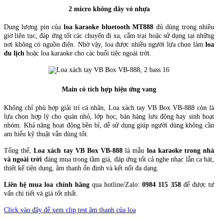
2 micro không dây vỏ nhựa
Dung lượng pin của
loa karaoke bluetooth MT888
đủ dùng trong nhiều
giờ liên tục, đáp ứng tốt các chuyến đi xa, cắm trại hoặc sử dụng tại những
nơi không có nguồn điện. Nhờ vậy, loa được nhiều người lựa chọn làm
loa
du lịch
hoặc loa karaoke cho các buổi tiệc ngoài trời.
Main có tích hợp hiệu ứng vang
Không chỉ phù hợp giải trí cá nhân, Loa xách tay VB Box VB-888 còn là
lựa chọn hợp lý cho quán nhỏ, lớp học, bán hàng lưu động hay sinh hoạt
nhóm. Khả năng hoạt động bền bỉ, dễ sử dụng giúp người dùng không cần
am hiểu kỹ thuật vẫn dùng tốt.
Tổng thể,
Loa xách tay VB Box VB-888
là mẫu
loa karaoke trong nhà
và ngoài trời
đáng mua trong tầm giá, đáp ứng tốt cả nghe nhạc lẫn ca hát,
thiết kế tiện dụng, âm thanh ổn định và kết nối đa dạng.
Liên hệ mua loa chính hãng
qua hotline/Zalo:
0984 115 358
để được tư
vấn chi tiết và giá tốt nhất.
Click vào đây để xem clip test âm thanh của loa