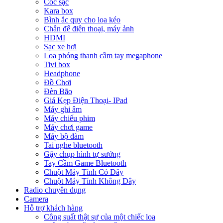
Cóc sạc
Kara box
Bình ắc quy cho loa kéo
Chân để điện thoại, máy ảnh
HDMI
Sạc xe hơi
Loa phóng thanh cầm tay megaphone
Tivi box
Headphone
Đồ Chơi
Đèn Bão
Giá Kẹp Điện Thoại- IPad
Máy ghi âm
Máy chiếu phim
Máy chơi game
Máy bộ đàm
Tai nghe bluetooth
Gậy chụp hình tự sướng
Tay Cầm Game Bluetooth
Chuột Máy Tính Có Dây
Chuột Máy Tính Không Dây
Radio chuyên dụng
Camera
Hỗ trợ khách hàng
Công suất thật sự của một chiếc loa