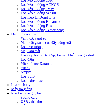
Loa kéo di động JBA
Loa kéo di động ACNOS
Loa kéo di động JMW
Loa kéo di động Sansui
Loa Kéo Di Động Oris
Loa kéo di động Ronamax
Loa kéo di động Bosa
Loa kéo di động Temeisheng
Điện tử, điện máy
Vang cơ, vang số
Main công suất, cục đẩy công suất
Loa treo tường
Máy làm mát
Loa cây, loa hội trường, loa sân khấu, loa gia đinh
Loa điện
Microphone Karaoke
Micro
Amply
Loa SUB
Loa nghe nhạc
Loa xách tay
Máy trợ giảng
Phụ kiện công nghệ
Sound card
USB , thẻ nhớ