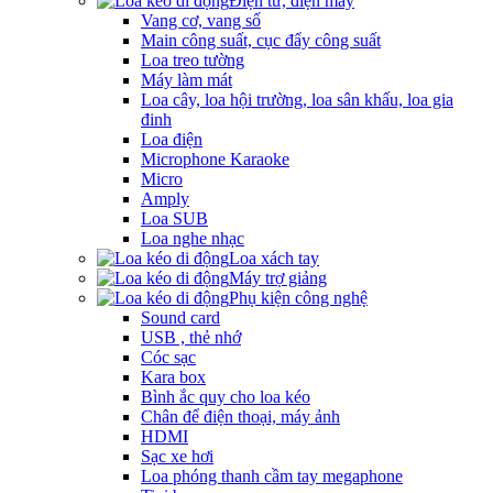
Điện tử, điện máy
Vang cơ, vang số
Main công suất, cục đẩy công suất
Loa treo tường
Máy làm mát
Loa cây, loa hội trường, loa sân khấu, loa gia
đinh
Loa điện
Microphone Karaoke
Micro
Amply
Loa SUB
Loa nghe nhạc
Loa xách tay
Máy trợ giảng
Phụ kiện công nghệ
Sound card
USB , thẻ nhớ
Cóc sạc
Kara box
Bình ắc quy cho loa kéo
Chân để điện thoại, máy ảnh
HDMI
Sạc xe hơi
Loa phóng thanh cầm tay megaphone