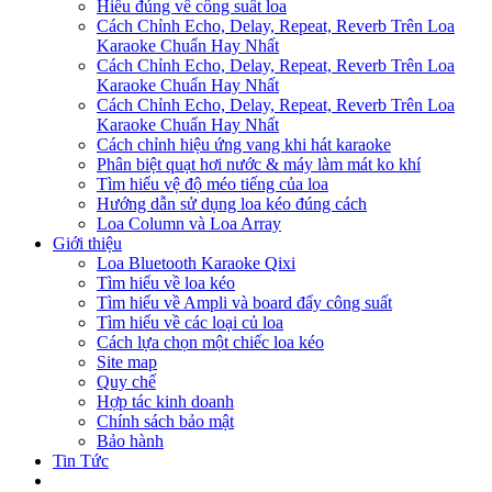
Hiểu đúng về công suất loa
Cách Chỉnh Echo, Delay, Repeat, Reverb Trên Loa
Karaoke Chuẩn Hay Nhất
Cách Chỉnh Echo, Delay, Repeat, Reverb Trên Loa
Karaoke Chuẩn Hay Nhất
Cách Chỉnh Echo, Delay, Repeat, Reverb Trên Loa
Karaoke Chuẩn Hay Nhất
Cách chỉnh hiệu ứng vang khi hát karaoke
Phân biệt quạt hơi nước & máy làm mát ko khí
Tìm hiểu vệ độ méo tiếng của loa
Hướng dẫn sử dụng loa kéo đúng cách
Loa Column và Loa Array
Giới thiệu
Loa Bluetooth Karaoke Qixi
Tìm hiểu về loa kéo
Tìm hiểu về Ampli và board đẩy công suất
Tìm hiểu về các loại củ loa
Cách lựa chọn một chiếc loa kéo
Site map
Quy chế
Hợp tác kinh doanh
Chính sách bảo mật
Bảo hành
Tin Tức