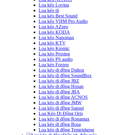
Loa kéo Lovina
Loa kéo tủ
Loa kéo Best Sound
Loa kéo VHM Pro Audio
Loa kéo AZpro
Loa kéo KODA
Loa kéo Nanomax
Loa kéo KTV
Loa kéo Kiomic
Loa kéo Prosing
Loa kéo PS audio
Loa kéo Forzen
Loa kéo di động Dalton
Loa kéo di động SoundBox
Loa kéo di động JBZ
Loa kéo di động Hosan
Loa kéo di động JBA
Loa kéo di động ACNOS
Loa kéo di động JMW
Loa kéo di động Sansui
Loa Kéo Di Động Oris
Loa kéo di động Ronamax
Loa kéo di động Bosa
Loa kéo di động Temeisheng