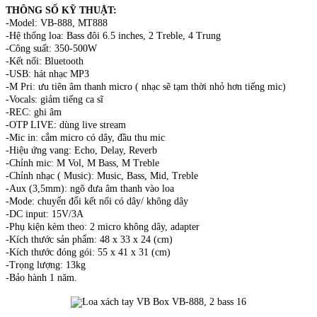
THÔNG SỐ KỸ THUẬT:
-Model: VB-888, MT888
-Hệ thống loa: Bass đôi 6.5 inches, 2 Treble, 4 Trung
-Công suất: 350-500W
-Kết nối: Bluetooth
-USB: hát nhạc MP3
-M Pri: ưu tiên âm thanh micro ( nhạc sẽ tạm thời nhỏ hơn tiếng mic)
-Vocals: giảm tiếng ca sĩ
-REC: ghi âm
-OTP LIVE: dùng live stream
-Mic in: cắm micro có dây, đầu thu mic
-Hiệu ứng vang: Echo, Delay, Reverb
-Chỉnh mic: M Vol, M Bass, M Treble
-Chỉnh nhạc ( Music): Music, Bass, Mid, Treble
-Aux (3,5mm): ngõ đưa âm thanh vào loa
-Mode: chuyển đổi kết nối có dây/ không dây
-DC input: 15V/3A
-Phụ kiện kèm theo: 2 micro không dây, adapter
-Kích thước sản phẩm: 48 x 33 x 24 (cm)
-Kích thước đóng gói: 55 x 41 x 31 (cm)
-Trọng lượng: 13kg
-Bảo hành 1 năm.