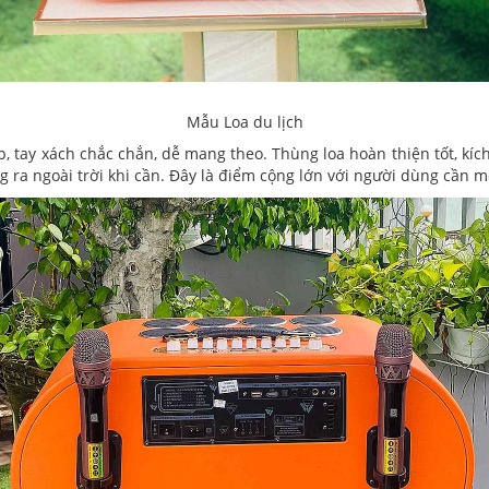
Mẫu Loa du lịch
, tay xách chắc chắn, dễ mang theo. Thùng loa hoàn thiện tốt, kíc
ra ngoài trời khi cần. Đây là điểm cộng lớn với người dùng cần