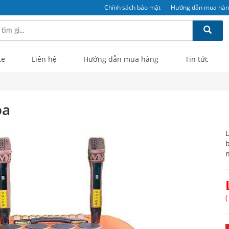
Chính sách bảo mật
Hướng dẫn mua hà
te
Liên hệ
Hướng dẫn mua hàng
Tin tức
oa
L
b
n
(