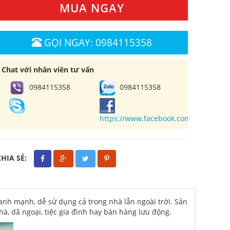
MUA NGAY
GỌI NGAY: 0984115358
Chat với nhân viên tư vấn
0984115358
0984115358
https://www.facebook.com/cuahangl
CHIA SẺ:
h mạnh, dễ sử dụng cả trong nhà lẫn ngoài trời. Sản
hà, dã ngoại, tiệc gia đình hay bán hàng lưu động.