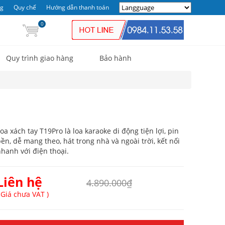
ng
Quy chế
Hướng dẫn thanh toán
0
Quy trình giao hàng
Bảo hành
oa xách tay T19Pro là loa karaoke di động tiện lợi, pin
ền, dễ mang theo, hát trong nhà và ngoài trời, kết nối
hanh với điện thoại.
Liên hệ
4.890.000₫
 Giá chưa VAT )