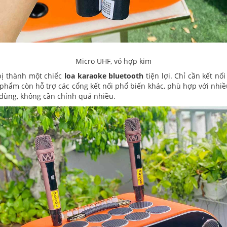
Micro UHF, vỏ hợp kim
 bị thành một chiếc
loa karaoke bluetooth
tiện lợi. Chỉ cần kết nố
 phẩm còn hỗ trợ các cổng kết nối phổ biến khác, phù hợp với nhi
dùng, không cần chỉnh quá nhiều.