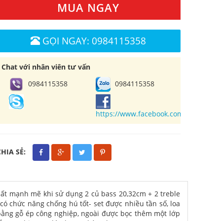
MUA NGAY
GỌI NGAY: 0984115358
Chat với nhân viên tư vấn
0984115358
0984115358
https://www.facebook.com/cuahangl
CHIA SẺ:
ất mạnh mẽ khi sử dụng 2 củ bass 20,32cm + 2 treble
có chức năng chống hú tốt- set được nhiều tần số, loa
 bằng gỗ ép công nghiệp, ngoài được bọc thêm một lớp