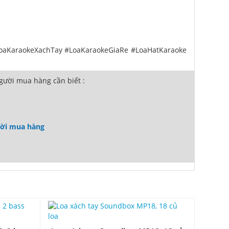
oaKaraokeXachTay #LoaKaraokeGiaRe #LoaHatKaraoke
ười mua hàng cần biết :
ười mua hàng