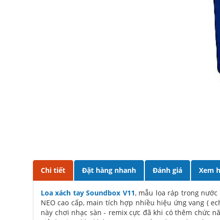
Chi tiết
Đặt hàng nhanh
Đánh giá
Xem h
Loa xách tay Soundbox V11
, mẫu loa ráp trong nướ
NEO cao cấp, main tích hợp nhiều hiệu ứng vang ( ech
này chơi nhạc sàn - remix cực đã khi có thêm chức n