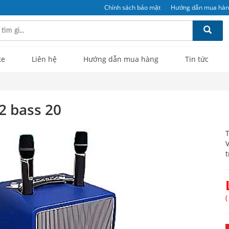
Chính sách bảo mật
Hướng dẫn mua hà
te
Liên hệ
Hướng dẫn mua hàng
Tin tức
2 bass 20
T
V
t
(