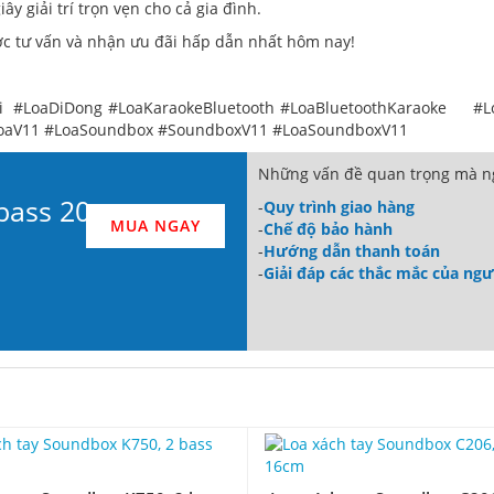
 giải trí trọn vẹn cho cả gia đình.
c tư vấn và nhận ưu đãi hấp dẫn nhất hôm nay!
i #LoaDiDong #LoaKaraokeBluetooth #LoaBluetoothKaraoke #L
oaV11 #LoaSoundbox #SoundboxV11 #LoaSoundboxV11
Những vấn đề quan trọng mà ng
bass 20
-
Quy trình giao hàng
MUA NGAY
-
Chế độ bảo hành
-
Hướng dẫn thanh toán
-
Giải đáp các thắc mắc của ng