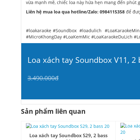
vừa mạnh mẽ, chiếc loa này hứa hẹn mang đến phút giây
Liên hệ mua loa qua hotline/Zalo: 0984115358
để đượ
#loakaraoke #Soundbox #loadulich #LoaKaraokeMin
#MicroKhongDay #LoaKemMic #LoaKaraokeDuLich #L
Loa xách tay Soundbox V11, 2 
3.490.000đ
Sản phẩm liên quan
Loa xách tay Soundbox S29, 2 bass