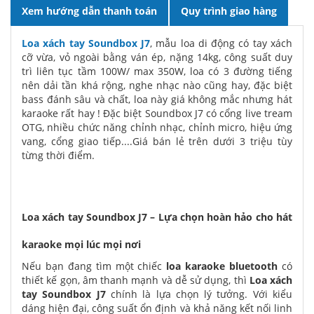
Xem hướng dẫn thanh toán
Quy trình giao hàng
Loa xách tay Soundbox J7
, mẫu loa di động có tay xách
cỡ vừa, vỏ ngoài bằng ván ép, nặng 14kg, công suất duy
trì liên tục tầm 100W/ max 350W, loa có 3 đường tiếng
nên dải tần khá rộng, nghe nhạc nào cũng hay, đặc biệt
bass đánh sâu và chất, loa này giá không mắc nhưng hát
karaoke rất hay ! Đặc biệt Soundbox J7 có cổng live tream
OTG, nhiều chức năng chỉnh nhạc, chỉnh micro, hiệu ứng
vang, cổng giao tiếp....Giá bán lẻ trên dưới 3 triệu tùy
từng thời điểm.
Loa xách tay Soundbox J7 – Lựa chọn hoàn hảo cho hát
karaoke mọi lúc mọi nơi
Nếu bạn đang tìm một chiếc
loa karaoke bluetooth
có
thiết kế gọn, âm thanh mạnh và dễ sử dụng, thì
Loa xách
tay Soundbox J7
chính là lựa chọn lý tưởng. Với kiểu
dáng hiện đại, công suất ổn định và khả năng kết nối linh