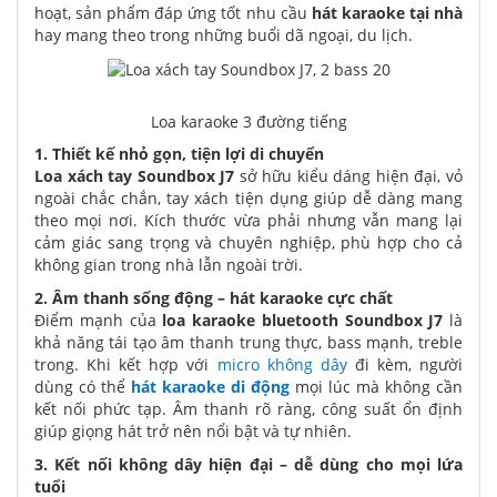
hoạt, sản phẩm đáp ứng tốt nhu cầu
hát karaoke tại nhà
hay mang theo trong những buổi dã ngoại, du lịch.
Loa karaoke 3 đường tiếng
1. Thiết kế nhỏ gọn, tiện lợi di chuyển
Loa xách tay Soundbox J7
sở hữu kiểu dáng hiện đại, vỏ
ngoài chắc chắn, tay xách tiện dụng giúp dễ dàng mang
theo mọi nơi. Kích thước vừa phải nhưng vẫn mang lại
cảm giác sang trọng và chuyên nghiệp, phù hợp cho cả
không gian trong nhà lẫn ngoài trời.
2. Âm thanh sống động – hát karaoke cực chất
Điểm mạnh của
loa karaoke bluetooth Soundbox J7
là
khả năng tái tạo âm thanh trung thực, bass mạnh, treble
trong. Khi kết hợp với
micro không dây
đi kèm, người
dùng có thể
hát karaoke di động
mọi lúc mà không cần
kết nối phức tạp. Âm thanh rõ ràng, công suất ổn định
giúp giọng hát trở nên nổi bật và tự nhiên.
3. Kết nối không dây hiện đại – dễ dùng cho mọi lứa
tuổi