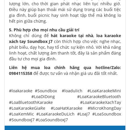
lượng lớn, cho thời gian phát nhạc liên tục nhiều giờ.
Điều này giúp bạn thoải mái sử dụng trong các buổi tiệc
gia đình, buổi picnic hay sinh hoạt tập thể mà không lo
hết pin giữa chừng.
5. Phù hợp cho mọi nhu cầu giải trí
Không chỉ dùng để
hát karaoke tại nhà
,
loa karaoke
xách tay Soundbox J7
còn thích hợp cho việc nghe nhạc,
phát biểu, dạy học, hay tổ chức sự kiện nhỏ. Với khả năng
linh hoạt, chất lượng âm thanh tốt, đây là sản phẩm đáng
đầu tư cho mọi gia đình.
Liên hệ mua loa chính hãng qua hotline/Zalo:
0984115358
để được tư vấn và nhận giá ưu đãi tốt nhất.
#loakaraoke #Soundbox #loadulich #LoaKaraokeMini
#LoaDiDong #LoaKaraokeBluetooth
#LoaBluetoothKaraoke #LoaKaraokeXachTay
#LoaKaraokeGiaRe #LoaHatKaraoke #MicroKhongDay
#LoaKemMic #LoaKaraokeDuLich #LoaJ7 #LoaSoundbox
#SoundboxJ7 #LoaSoundboxJ7