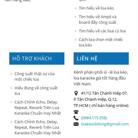
Tìm hiểu về loa kéo
Tìm hiểu về Ampli và
board đẩy công suất
Tìm hiểu về các loại củ loa
Cách lựa chọn một chiếc
loa kéo
HỖ TRỢ KHÁCH
LIÊN HỆ
HÀNG
Kênh phân phối sỉ - lẻ loa kéo,
Công suất thật sự của
loa karaoke giá tốt hàng đầu
một chiếc loa
Việt Nam.
Hiểu đúng về công suất
41/12 Tân Chánh Hiệp 07,
loa
P.Tân Chánh Hiệp, Q.12,
Cách Chỉnh Echo, Delay,
TP.HCM ( chỉ bán hàng online)
Repeat, Reverb Trên Loa
Karaoke Chuẩn Hay Nhất
(0984.115.358)
Cách Chỉnh Echo, Delay,
loakeodidong@gmail.com
Repeat, Reverb Trên Loa
Karaoke Chuẩn Hay Nhất