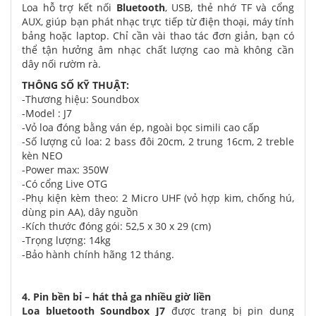
Loa hỗ trợ kết nối
Bluetooth
, USB, thẻ nhớ TF và cổng
AUX, giúp bạn phát nhạc trực tiếp từ điện thoại, máy tính
bảng hoặc laptop. Chỉ cần vài thao tác đơn giản, bạn có
thể tận hưởng âm nhạc chất lượng cao mà không cần
dây nối rườm rà.
THÔNG SỐ KỸ THUẬT:
-Thương hiệu: Soundbox
-Model : J7
-Vỏ loa đóng bằng ván ép, ngoài bọc simili cao cấp
-Số lượng củ loa: 2 bass đôi 20cm, 2 trung 16cm, 2 treble
kèn NEO
-Power max: 350W
-Có cổng Live OTG
-Phụ kiện kèm theo: 2 Micro UHF (vỏ hợp kim, chống hú,
dùng pin AA), dây nguồn
-Kích thước đóng gói: 52,5 x 30 x 29 (cm)
-Trọng lượng: 14kg
-Bảo hành chính hãng 12 tháng.
4. Pin bền bỉ – hát thả ga nhiều giờ liền
Loa bluetooth Soundbox J7
được trang bị pin dung