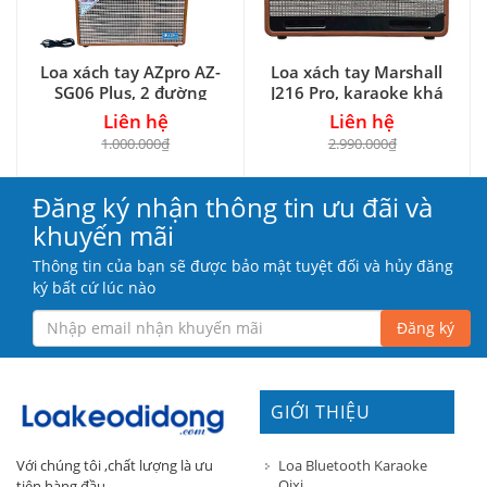
Loa xách tay AZpro AZ-
Loa xách tay Marshall
SG06 Plus, 2 đường
J216 Pro, karaoke khá
tiếng
hay
Liên hệ
Liên hệ
1.000.000₫
2.990.000₫
Đăng ký nhận thông tin ưu đãi và
khuyến mãi
Thông tin của bạn sẽ được bảo mật tuyệt đối và hủy đăng
ký bất cứ lúc nào
Đăng ký
GIỚI THIỆU
Loa Bluetooth Karaoke
Với chúng tôi ,chất lượng là ưu
Qixi
tiên hàng đầu.