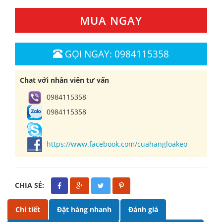
MUA NGAY
GỌI NGAY: 0984115358
Chat với nhân viên tư vấn
0984115358
0984115358
https://www.facebook.com/cuahangloakeo
CHIA SẺ:
Chi tiết
Đặt hàng nhanh
Đánh giá