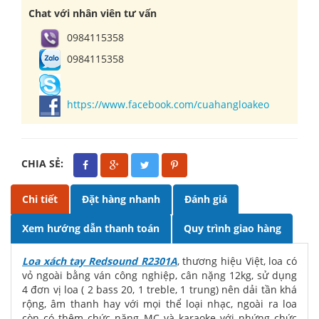
Chat với nhân viên tư vấn
0984115358
0984115358
https://www.facebook.com/cuahangloakeo
CHIA SẺ:
Chi tiết
Đặt hàng nhanh
Đánh giá
Xem hướng dẫn thanh toán
Quy trình giao hàng
Loa xách tay Redsound R2301A
, thương hiệu Việt, loa có
vỏ ngoài bằng ván công nghiệp, cân nặng 12kg, sử dụng
4 đơn vị loa ( 2 bass 20, 1 treble, 1 trung) nên dải tần khá
rộng, âm thanh hay với mọi thể loại nhạc, ngoài ra loa
còn có thêm chức năng MC và karaoke với nhứng chức