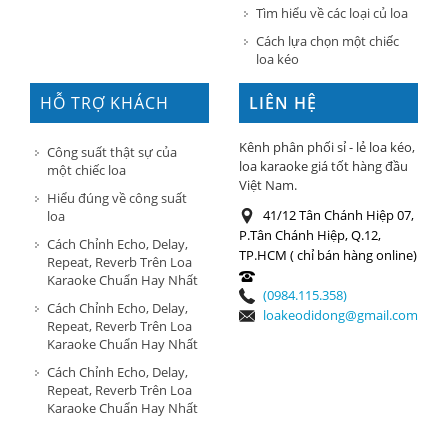
Tìm hiểu về các loại củ loa
Cách lựa chọn một chiếc
loa kéo
HỖ TRỢ KHÁCH
LIÊN HỆ
HÀNG
Kênh phân phối sỉ - lẻ loa kéo,
Công suất thật sự của
loa karaoke giá tốt hàng đầu
một chiếc loa
Việt Nam.
Hiểu đúng về công suất
41/12 Tân Chánh Hiệp 07,
loa
P.Tân Chánh Hiệp, Q.12,
Cách Chỉnh Echo, Delay,
TP.HCM ( chỉ bán hàng online)
Repeat, Reverb Trên Loa
Karaoke Chuẩn Hay Nhất
(0984.115.358)
Cách Chỉnh Echo, Delay,
loakeodidong@gmail.com
Repeat, Reverb Trên Loa
Karaoke Chuẩn Hay Nhất
Cách Chỉnh Echo, Delay,
Repeat, Reverb Trên Loa
Karaoke Chuẩn Hay Nhất