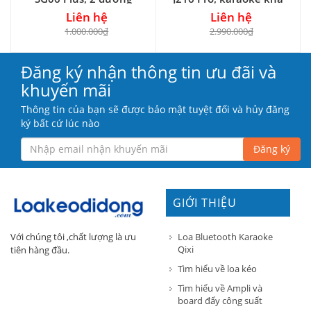
tiếng
hay
Liên hệ
Liên hệ
1.000.000₫
2.990.000₫
Đăng ký nhận thông tin ưu đãi và
khuyến mãi
Thông tin của bạn sẽ được bảo mật tuyệt đối và hủy đăng
ký bất cứ lúc nào
Đăng ký
GIỚI THIỆU
Loa Bluetooth Karaoke
Với chúng tôi ,chất lượng là ưu
Qixi
tiên hàng đầu.
Tìm hiểu về loa kéo
Tìm hiểu về Ampli và
board đẩy công suất