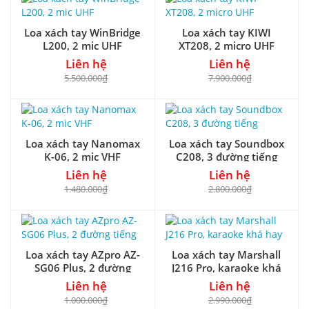
Loa xách tay WinBridge
Loa xách tay KIWI
L200, 2 mic UHF
XT208, 2 micro UHF
Liên hệ
Liên hệ
5.500.000₫
7.900.000₫
Loa xách tay Nanomax
Loa xách tay Soundbox
K-06, 2 mic VHF
C208, 3 đường tiếng
Liên hệ
Liên hệ
1.480.000₫
2.800.000₫
Loa xách tay AZpro AZ-
Loa xách tay Marshall
SG06 Plus, 2 đường
J216 Pro, karaoke khá
tiếng
hay
Liên hệ
Liên hệ
1.000.000₫
2.990.000₫