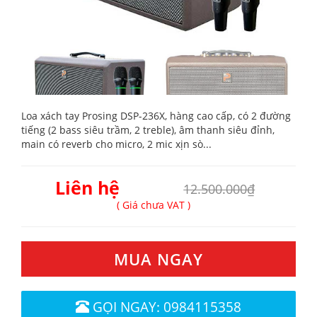
Loa xách tay Prosing DSP-236X, hàng cao cấp, có 2 đường
tiếng (2 bass siêu trầm, 2 treble), âm thanh siêu đỉnh,
main có reverb cho micro, 2 mic xịn sò...
Liên hệ
12.500.000₫
( Giá chưa VAT )
MUA NGAY
GỌI NGAY: 0984115358