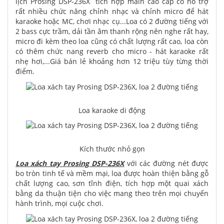
lịch Prosing DSP-236X tích hợp main cao cấp có hỗ trợ
rất nhiều chức năng chỉnh nhạc và chỉnh micro để hát
karaoke hoặc MC, chơi nhạc cụ...Loa có 2 đường tiếng với
2 bass cực trầm, dải tần âm thanh rộng nên nghe rất hay,
micro đi kèm theo loa cũng có chất lượng rất cao, loa còn
có thêm chức nang reverb cho micro - hát karaoke rất
nhẹ hơi,...Giá bán lẻ khoảng hơn 12 triệu tùy từng thời
điểm.
Loa karaoke di động
Kích thước nhỏ gọn
Loa xách tay Prosing DSP-236X
với các đường nét được
bo tròn tinh tế và mềm mại, loa được hoàn thiện bằng gỗ
chất lượng cao, sơn tĩnh điện, tích hợp một quai xách
bằng da thuận tiện cho việc mang theo trên mọi chuyến
hành trình, mọi cuộc chơi.