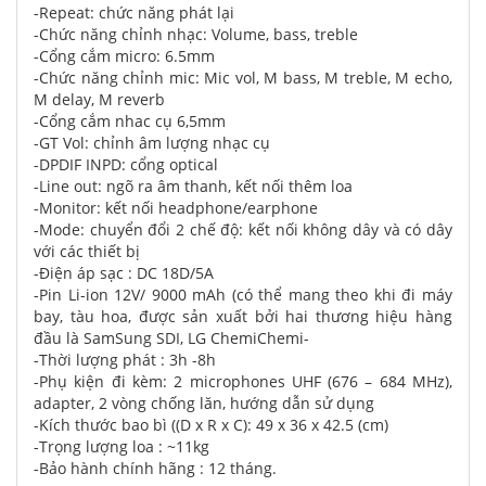
-Repeat: chức năng phát lại
-Chức năng chỉnh nhạc: Volume, bass, treble
-Cổng cắm micro: 6.5mm
-Chức năng chỉnh mic: Mic vol, M bass, M treble, M echo,
M delay, M reverb
-Cổng cắm nhac cụ 6,5mm
-GT Vol: chỉnh âm lượng nhạc cụ
-DPDIF INPD: cổng optical
-Line out: ngõ ra âm thanh, kết nối thêm loa
-Monitor: kết nối headphone/earphone
-Mode: chuyển đổi 2 chế độ: kết nối không dây và có dây
với các thiết bị
-Điện áp sạc : DC 18D/5A
-Pin Li-ion 12V/ 9000 mAh (có thể mang theo khi đi máy
bay, tàu hoa, được sản xuất bởi hai thương hiệu hàng
đầu là SamSung SDI, LG ChemiChemi-
-Thời lượng phát : 3h -8h
-Phụ kiện đi kèm: 2 microphones UHF (676 – 684 MHz),
adapter, 2 vòng chống lăn, hướng dẫn sử dụng
-Kích thước bao bì ((D x R x C): 49 x 36 x 42.5 (cm)
-Trọng lượng loa : ~11kg
-Bảo hành chính hãng : 12 tháng.