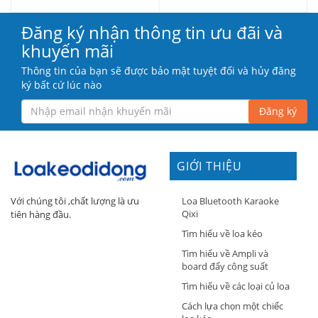
Đăng ký nhận thông tin ưu đãi và
khuyến mãi
Thông tin của bạn sẽ được bảo mật tuyệt đối và hủy đăng
ký bất cứ lúc nào
Đăng ký
GIỚI THIỆU
Loa Bluetooth Karaoke
Với chúng tôi ,chất lượng là ưu
Qixi
tiên hàng đầu.
Tìm hiểu về loa kéo
Tìm hiểu về Ampli và
board đẩy công suất
Tìm hiểu về các loại củ loa
Cách lựa chọn một chiếc