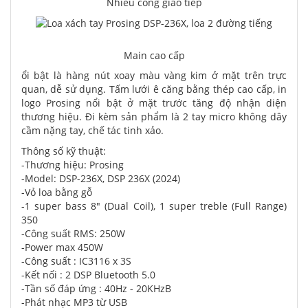
Nhiều cổng giao tiếp
Main cao cấp
ổi bật là hàng nút xoay màu vàng kim ở mặt trên trực
quan, dễ sử dụng. Tấm lưới ê căng bằng thép cao cấp, in
logo Prosing nổi bật ở mặt trước tăng độ nhận diện
thương hiệu. Đi kèm sản phẩm là 2 tay micro không dây
cầm nặng tay, chế tác tinh xảo.
Thông số kỹ thuật:
-Thương hiệu: Prosing
-Model: DSP-236X, DSP 236X (2024)
-Vỏ loa bằng gỗ
-1 super bass 8" (Dual Coil), 1 super treble (Full Range)
350
-Công suất RMS: 250W
-Power max 450W
-Công suất : IC3116 x 3S
-Kết nối : 2 DSP Bluetooth 5.0
-Tần số đáp ứng : 40Hz - 20KHzB
-Phát nhạc MP3 từ USB