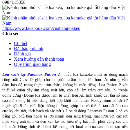
0984115358
https://www.facebook.com/cuahangloakeo
Chia sẻ:
Chi tiết
Đặt hàng nhanh
Đánh giá
Xem hướng dẫn thanh toán
Quy trình giao hàng
Loa xách tay Paramax Pasion 2
, mẫu loa karaoke mini sử dụng mạch
công suất Class D, giúp cho loa phát ra âm thanh lớn hơn hẳn nhưng vẫn
đảm bảo độ trung thực, tròn chắc, không bị méo tiếng. Loa Pasion 2 với
thiết kế cuộn dây âm công suất lớn, cho dải âm trầm cực sâu, bị treble
dome cứng (Dome loa được làm từ chất liệu AL tinh khiết đạt tần số siêu
cao mà không bị biến dạng, kết hợp khối nam châm Neodymium có lực từ
mạnh gấp 9 lần chất liệu thông thường, giúp loa có thể tái tạo dải âm cao
cực kỳ chi tiết, tách bạch và sắc nét.). Loa di động Panamax Pasion 2 có vỏ
bằng gỗ, phủ bên ngoài là lớp simili đen sang trọng, mặt lưới với các sợi
màu vàng ánh kim và đen xen kẽ tạo hiệu ứng bắt mắt, phối cùng các chi
tiết màu Đồng tinh tế. Thiết kế mang nét hoài cổ của sản phẩm tạo nên