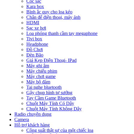
Cóc sạc
Kara box
Bình ắc quy cho loa kéo
Chân để điện thoại, máy ảnh
HDMI
Sạc xe hơi
Loa phóng thanh cầm tay megaphone
Tivi box
Headphone
Đồ Chơi
Đèn Bão
Giá Kẹp Điện Thoại- IPad
Máy ghi âm
Máy chiếu phim
Máy chơi game
Máy bộ đàm
Tai nghe bluetooth
Gậy chụp hình tự sướng
Tay Cầm Game Bluetooth
Chuột Máy Tính Có Dây
Chuột Máy Tính Không Dây
Radio chuyên dụng
Camera
Hỗ trợ khách hàng
Công suất thật sự của một chiếc loa