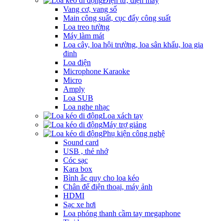
Điện tử, điện máy
Vang cơ, vang số
Main công suất, cục đẩy công suất
Loa treo tường
Máy làm mát
Loa cây, loa hội trường, loa sân khấu, loa gia
đinh
Loa điện
Microphone Karaoke
Micro
Amply
Loa SUB
Loa nghe nhạc
Loa xách tay
Máy trợ giảng
Phụ kiện công nghệ
Sound card
USB , thẻ nhớ
Cóc sạc
Kara box
Bình ắc quy cho loa kéo
Chân để điện thoại, máy ảnh
HDMI
Sạc xe hơi
Loa phóng thanh cầm tay megaphone