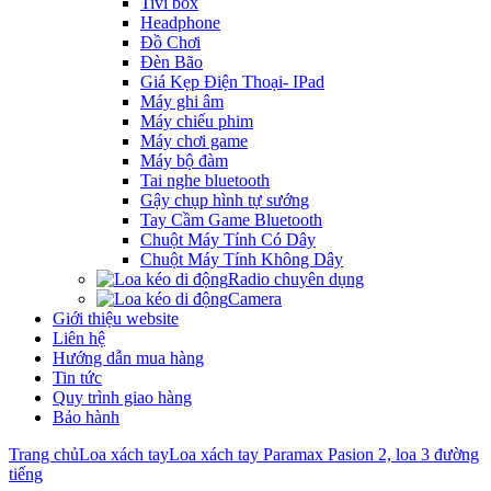
Tivi box
Headphone
Đồ Chơi
Đèn Bão
Giá Kẹp Điện Thoại- IPad
Máy ghi âm
Máy chiếu phim
Máy chơi game
Máy bộ đàm
Tai nghe bluetooth
Gậy chụp hình tự sướng
Tay Cầm Game Bluetooth
Chuột Máy Tính Có Dây
Chuột Máy Tính Không Dây
Radio chuyên dụng
Camera
Giới thiệu website
Liên hệ
Hướng dẫn mua hàng
Tin tức
Quy trình giao hàng
Bảo hành
Trang chủ
Loa xách tay
Loa xách tay Paramax Pasion 2, loa 3 đường
tiếng