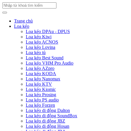
Trang chủ
Loa kéo
Loa kéo DPAu - DPUS
Loa kéo Kiwi
Loa kéo ACNOS
Loa kéo Lovina
Loa kéo tủ
Loa kéo Best Sound
Loa kéo VHM Pro Audio
Loa kéo AZpro
Loa kéo KODA
Loa kéo Nanomax
Loa kéo KTV
Loa kéo Kiomic
Loa kéo Prosing
Loa kéo PS audio
Loa kéo Forzen
Loa kéo di động Dalton
Loa kéo di động SoundBox
Loa kéo di động JBZ
Loa kéo di động Hosan