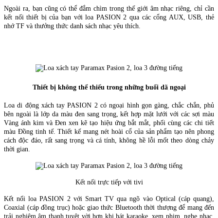
Ngoài ra, bạn cũng có thể đắm chìm trong thế giới âm nhạc riêng, chỉ cần
kết nối thiết bị của bạn với loa PASION 2 qua các cổng AUX, USB, thẻ
nhớ TF và thưởng thức danh sách nhạc yêu thích.
Thiết bị không thể thiếu trong những buổi dã ngoại
Loa di động xách tay PASION 2 có ngoại hình gọn gàng, chắc chắn, phủ
bên ngoài là lớp da màu đen sang trọng, kết hợp mặt lưới với các sợi màu
Vàng ánh kim và Đen xen kẽ tạo hiệu ứng bắt mắt, phối cùng các chi tiết
màu Đồng tinh tế. Thiết kế mang nét hoài cổ của sản phẩm tạo nên phong
cách độc đáo, rất sang trọng và cá tính, không hề lỗi mốt theo dòng chảy
thời gian.
Kết nối trực tiếp với tivi
Kết nối loa PASION 2 với Smart TV qua ngõ vào Optical (cáp quang),
Coaxial (cáp đồng trục) hoặc giao thức Bluetooth thời thượng để mang đến
trải nghiệm âm thanh tuyệt vời hơn khi hát karaoke, xem phim, nghe nhạc,