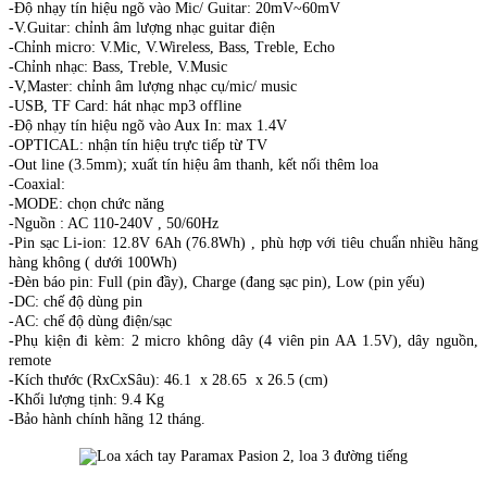
-Độ nhạy tín hiệu ngõ vào Mic/ Guitar: 20mV~60mV
-V.Guitar: chỉnh âm lượng nhạc guitar điện
-Chỉnh micro: V.Mic, V.Wireless, Bass, Treble, Echo
-Chỉnh nhạc: Bass, Treble, V.Music
-V,Master: chỉnh âm lượng nhạc cụ/mic/ music
-USB, TF Card: hát nhạc mp3 offline
-Độ nhạy tín hiệu ngõ vào Aux In: max 1.4V
-OPTICAL: nhận tín hiệu trực tiếp từ TV
-Out line (3.5mm); xuất tín hiệu âm thanh, kết nối thêm loa
-Coaxial:
-MODE: chọn chức năng
-Nguồn : AC 110-240V , 50/60Hz
-Pin sạc Li-ion: 12.8V 6Ah (76.8Wh) , phù hợp với tiêu chuẩn nhiều hãng
hàng không ( dưới 100Wh)
-Đèn báo pin: Full (pin đầy), Charge (đang sạc pin), Low (pin yếu)
-DC: chế độ dùng pin
-AC: chế độ dùng điện/sạc
-Phụ kiện đi kèm: 2 micro không dây (4 viên pin AA 1.5V), dây nguồn,
remote
-Kích thước (RxCxSâu): 46.1 x 28.65 x 26.5 (cm)
-Khối lượng tịnh: 9.4 Kg
-Bảo hành chính hãng 12 tháng.