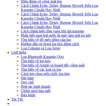
Hiểu đúng về công suất loa
Cách Chỉnh Echo, Delay, Repeat, Reverb Trên Loa
Karaoke Chuẩn Hay Nhất
Cách Chỉnh Echo, Delay, Repeat, Reverb Trên Loa
Karaoke Chuẩn Hay Nhất
Cách Chỉnh Echo, Delay, Repeat, Reverb Trên Loa
Karaoke Chuẩn Hay Nhất
Cách chỉnh hiệu ứng vang khi hát karaoke
Phân biệt quạt hơi nước & máy làm mát ko khí
Tìm hiểu vệ độ méo tiếng của loa
Hướng dẫn sử dụng loa kéo đúng cách
Loa Column và Loa Array
Giới thiệu
Loa Bluetooth Karaoke Qixi
Tìm hiểu về loa kéo
Tìm hiểu về Ampli và board đẩy công suất
Tìm hiểu về các loại củ loa
Cách lựa chọn một chiếc loa kéo
Site map
Quy chế
Hợp tác kinh doanh
Chính sách bảo mật
Bảo hành
Tin Tức