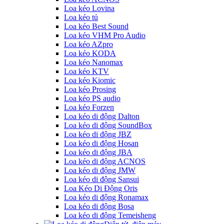
Loa kéo Lovina
Loa kéo tủ
Loa kéo Best Sound
Loa kéo VHM Pro Audio
Loa kéo AZpro
Loa kéo KODA
Loa kéo Nanomax
Loa kéo KTV
Loa kéo Kiomic
Loa kéo Prosing
Loa kéo PS audio
Loa kéo Forzen
Loa kéo di động Dalton
Loa kéo di động SoundBox
Loa kéo di động JBZ
Loa kéo di động Hosan
Loa kéo di động JBA
Loa kéo di động ACNOS
Loa kéo di động JMW
Loa kéo di động Sansui
Loa Kéo Di Động Oris
Loa kéo di động Ronamax
Loa kéo di động Bosa
Loa kéo di động Temeisheng