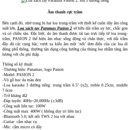
Âm thanh cực trầm
Bên cạnh đó, nhờ trang bị hai loa trung-trầm với thiết kế cuộn dây âm công
suất lớn,
Loa xách tay Paramax Pasion 2
sở hữu dải trầm uy lực, chắc gọn
và có chiều sâu. Đặc biệt, do âm thanh được tái tạo trực tiếp từ loa trung-
trầm, PASION 2 thể hiện âm nhạc sống động và chân thực, với dải trầm
đầy đủ các cung bậc, vượt xa kiểu âm một ‘nốt’ đơn điệu của các loa di
động phổ thông, thường tận dụng cộng hưởng của thùng loa nhằm tăng âm
lượng với chi phí thấp.
Thông số kỹ thuật:
-Thương hiệu: Panamax, logo Pasion
-Model: PASION 2
-Vỏ gỗ bọc da màu đen
-Loa karaoke 3 đường tiếng: trung trầm 6.5" (x2), treble 0.25cm, middle
7.6cm
-Trở kháng 4Ω
-Đáp tuyến: 40Hz~20,000Hz (±3dB)
-Công suất liên tục: 100W
-Công suất max: 400W ( không duy trì liên tục)
-Bluetooth 5.0, kết nối TWS 2 loa với nhau
-Guitar: cắm nhạc cụ
-Mic: cắm micro có dây