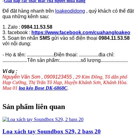
-
Giải đáp các thắc mắc của người mua hàng
Để đặt hàng nhanh trên
loakeodidong
, quý khách có thể đặt
qua những kênh sau:
1. Zalo :
0984.11.53.58
3. facebook :
https://www.facebook.com/cuahangloakeo
5. Soạn tin nhắn
SMS
gửi vào số điện thoại
0984.11.53.58
với nội dung:
- Họ & tên: ......................Điện thoại: ................địa chỉ:
....................Tên sản phẩm:.................số lượng......................
Ví dụ :
Nguyễn Văn Sơn , 0909123455 ,
29 Kim Đồng, Tổ dân phố
Hạp Cường, Thị Trấn Tô Hạp, Huyện Khánh Sơn, Khánh Hòa.
Mua 01
loa kéo Bose DK-6868C
.
Sản phẩm liên quan
Loa xách tay Soundbox S29, 2 bass 20