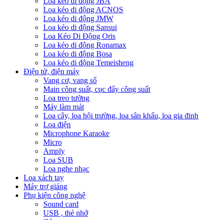
Loa kéo di động JBA
Loa kéo di động ACNOS
Loa kéo di động JMW
Loa kéo di động Sansui
Loa Kéo Di Động Oris
Loa kéo di động Ronamax
Loa kéo di động Bosa
Loa kéo di động Temeisheng
Điện tử, điện máy
Vang cơ, vang số
Main công suất, cục đẩy công suất
Loa treo tường
Máy làm mát
Loa cây, loa hội trường, loa sân khấu, loa gia đinh
Loa điện
Microphone Karaoke
Micro
Amply
Loa SUB
Loa nghe nhạc
Loa xách tay
Máy trợ giảng
Phụ kiện công nghệ
Sound card
USB , thẻ nhớ