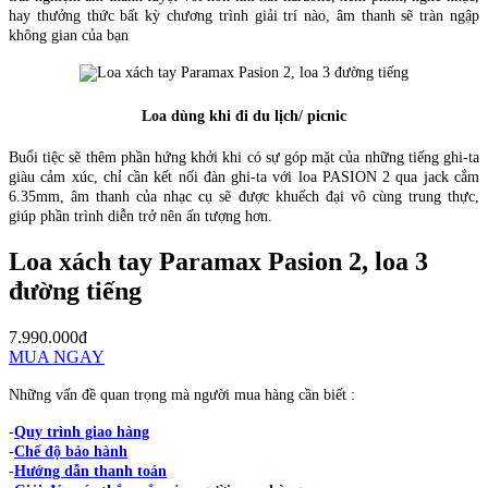
hay thưởng thức bất kỳ chương trình giải trí nào, âm thanh sẽ tràn ngập
không gian của bạn
Loa dùng khi đi du lịch/ picnic
Buổi tiệc sẽ thêm phần hứng khởi khi có sự góp mặt của những tiếng ghi-ta
giàu cảm xúc, chỉ cần kết nối đàn ghi-ta với loa PASION 2 qua jack cắm
6.35mm, âm thanh của nhạc cụ sẽ được khuếch đại vô cùng trung thực,
giúp phần trình diễn trở nên ấn tượng hơn.
Loa xách tay Paramax Pasion 2, loa 3
đường tiếng
7.990.000đ
MUA NGAY
Những vấn đề quan trọng mà người mua hàng cần biết :
-
Quy trình giao hàng
-
Chế độ bảo hành
-
Hướng dẫn thanh toán