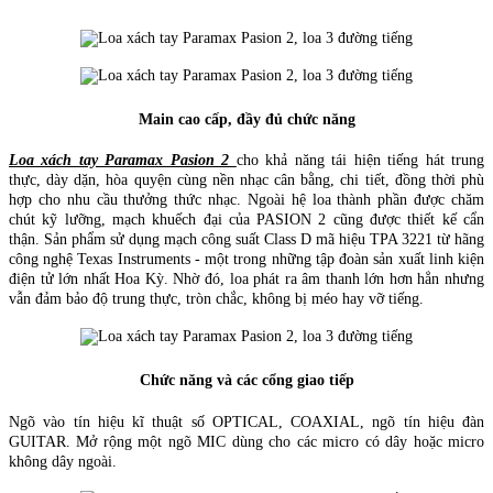
Main cao cấp, đầy đủ chức năng
Loa xách tay Paramax Pasion 2
cho khả năng tái hiện tiếng hát trung
thực, dày dặn, hòa quyện cùng nền nhạc cân bằng, chi tiết, đồng thời phù
hợp cho nhu cầu thưởng thức nhạc. Ngoài hệ loa thành phần được chăm
chút kỹ lưỡng, mạch khuếch đại của PASION 2 cũng được thiết kế cẩn
thận. Sản phẩm sử dụng mạch công suất Class D mã hiệu TPA 3221 từ hãng
công nghệ Texas Instruments - một trong những tập đoàn sản xuất linh kiện
điện tử lớn nhất Hoa Kỳ. Nhờ đó, loa phát ra âm thanh lớn hơn hẳn nhưng
vẫn đảm bảo độ trung thực, tròn chắc, không bị méo hay vỡ tiếng.
Chức năng và các cổng giao tiếp
Ngõ vào tín hiệu kĩ thuật số OPTICAL, COAXIAL, ngõ tín hiệu đàn
GUITAR. Mở rộng một ngõ MIC dùng cho các micro có dây hoặc micro
không dây ngoài.