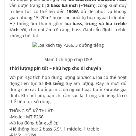
vẫn được trang bị
2
bass 6.5 inch (~16cm)
, công suất duy
trì liên tục có thế lên đến
150W
, đủ để phục vụ không
gian phòng 15–20m² hoặc các buổi tụ họp ngoài trời nhỏ.
Hệ thống âm thanh gồm
loa bass, trung và loa treble
tách rời
, cho dải âm rõ ràng, bass đánh ổn định, treble
không chói tai.
Main tích hợp chip DSP
Thời lượng pin tốt – Phù hợp cho di chuyển
Với pin sạc tích hợp dung lượng pin/accu, loa có thể hoạt
động liên tục từ
3–5 tiếng
tùy âm lượng. Đây là mức đủ
dùng cho các buổi picnic, dã ngoại hoặc buổi karaoke gia
đình. Khi hết pin, bạn chỉ cần sạc lại trong vài tiếng là có
thể tiếp tục sử dụng.
THÔNG SỐ KỸ THUẬT:
-Model: MT P266
-Vỏ loa đóng bằng gỗ ép
-Hệ thống loa: 2 bass 6.5", 1 middle, 1 treble
-RMS: ~150W