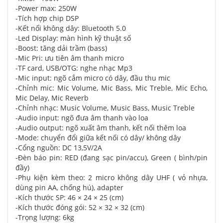
-Power max: 250W
-Tích hợp chip DSP
-Kết nối không dây: Bluetooth 5.0
-Led Display: màn hình kỹ thuật số
-Boost: tăng dải trầm (bass)
-Mic Pri: ưu tiên âm thanh micro
-TF card, USB/OTG: nghe nhạc Mp3
-Mic input: ngõ cắm micro có dây, đầu thu mic
-Chỉnh mic: Mic Volume, Mic Bass, Mic Treble, Mic Echo,
Mic Delay, Mic Reverb
-Chỉnh nhạc: Music Volume, Music Bass, Music Treble
-Audio input: ngõ đưa âm thanh vào loa
-Audio output: ngõ xuất âm thanh, kết nối thêm loa
-Mode: chuyển đổi giữa kết nối có dây/ không dây
-Cổng nguồn: DC 13,5V/2A
-Đèn báo pin: RED (đang sạc pin/accu), Green ( bình/pin
đầy)
-Phụ kiện kèm theo: 2 micro không dây UHF ( vỏ nhựa,
dùng pin AA, chống hú), adapter
-Kích thước SP: 46 × 24 × 25 (cm)
-Kích thước đóng gói: 52 × 32 × 32 (cm)
-Trọng lượng: 6kg