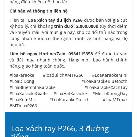
bảng điều khiển, dễ thao tác.
Giá bán và thông tin liên hệ
Hiện tại,
Loa xách tay du lịch P266
được bán với giá cực
kỳ hợp lý, chỉ khoảng
trên dưới 2.000.000đ
tùy thời điểm
và khuyến mãi. Với mức giá này, khó có đối thủ nào trong
cùng phân khúc có thể cạnh tranh về tính năng và độ
tiện lợi.
Liên hệ ngay Hotline/Zalo: 0984115358
để được tư vấn
và đặt mua nhanh chóng. Hàng mới, bảo hành chính
hãng, giao hàng toàn quốc.
#loakaraoke #loadulich#MTP266 #LoaKaraokeMini
#LoaDiDong #LoaKaraokeBluetooth
#LoaBluetoothKaraoke #LoaKaraokeXachTay
#LoaKaraokeGiaRe #LoaHatKaraoke #MicroKhongDay
#LoaKemMic #LoaKaraokeDuLich #LoaMTmax
#MTmaxP266
Loa xách tay P266, 3 đường
tiếng