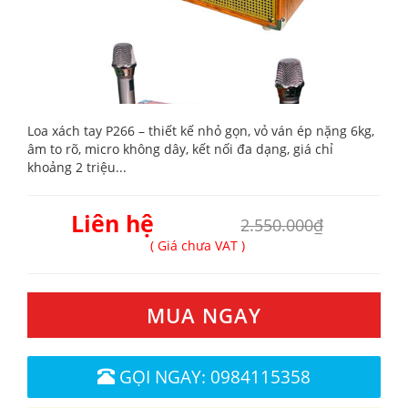
Loa xách tay P266 – thiết kế nhỏ gọn, vỏ ván ép nặng 6kg,
âm to rõ, micro không dây, kết nối đa dạng, giá chỉ
khoảng 2 triệu...
Liên hệ
2.550.000₫
( Giá chưa VAT )
MUA NGAY
GỌI NGAY: 0984115358