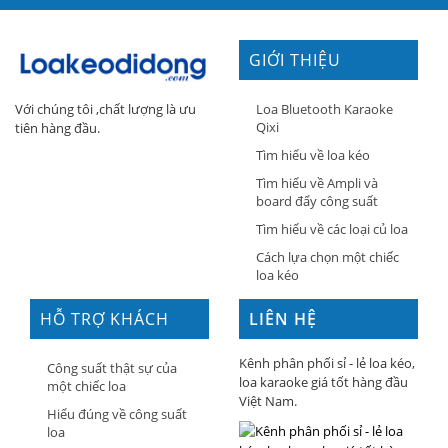
GIỚI THIỆU
Loa Bluetooth Karaoke
Với chúng tôi ,chất lượng là ưu
Qixi
tiên hàng đầu.
Tìm hiểu về loa kéo
Tìm hiểu về Ampli và
board đẩy công suất
Tìm hiểu về các loại củ loa
Cách lựa chọn một chiếc
loa kéo
HỖ TRỢ KHÁCH
LIÊN HỆ
HÀNG
Kênh phân phối sỉ - lẻ loa kéo,
Công suất thật sự của
loa karaoke giá tốt hàng đầu
một chiếc loa
Việt Nam.
Hiểu đúng về công suất
loa