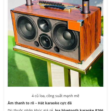
4 củ loa, công suất mạnh mẽ
Âm thanh to rõ – Hát karaoke cực đã
Dù thuộc phân khúc giá rẻ,
loa bluetooth karaoke P266