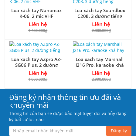
Loa xách tay Nanomax
Loa xách tay Soundbox
K-06, 2 mic VHF
C208, 3 đường tiếng
Liên hệ
Liên hệ
1.480.000₫
2.800.000₫
Loa xách tay AZpro AZ-
Loa xách tay Marshall
SG06 Plus, 2 đường
J216 Pro, karaoke khá
tiếng
hay
Liên hệ
Liên hệ
1.000.000₫
2.990.000₫
Đăng ký nhận thông tin ưu đãi và
khuyến mãi
Thông tin của bạn sẽ được bảo mật tuyệt đối và hủy đăng
ký bất cứ lúc nào
Đăng ký