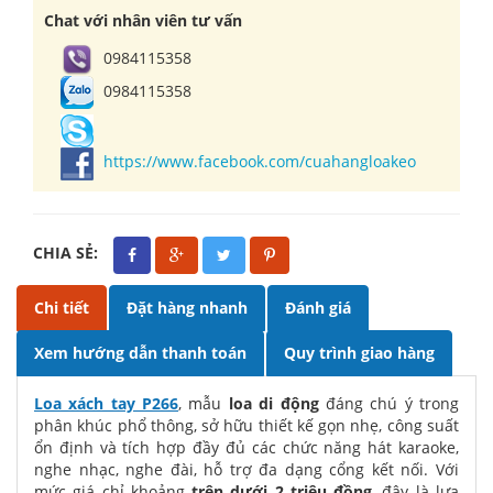
Chat với nhân viên tư vấn
0984115358
0984115358
https://www.facebook.com/cuahangloakeo
CHIA SẺ:
Chi tiết
Đặt hàng nhanh
Đánh giá
Xem hướng dẫn thanh toán
Quy trình giao hàng
Loa xách tay P266
, mẫu
loa di động
đáng chú ý trong
phân khúc phổ thông, sở hữu thiết kế gọn nhẹ, công suất
ổn định và tích hợp đầy đủ các chức năng hát karaoke,
nghe nhạc, nghe đài, hỗ trợ đa dạng cổng kết nối. Với
mức giá chỉ khoảng
trên dưới 2 triệu đồng
, đây là lựa