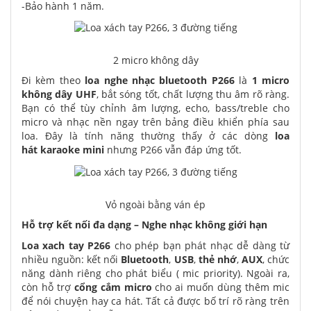
-Bảo hành 1 năm.
2 micro không dây
Đi kèm theo
loa nghe nhạc bluetooth P266
là
1 micro
không dây UHF
, bắt sóng tốt, chất lượng thu âm rõ ràng.
Bạn có thể tùy chỉnh âm lượng, echo, bass/treble cho
micro và nhạc nền ngay trên bảng điều khiển phía sau
loa. Đây là tính năng thường thấy ở các dòng
loa
hát karaoke mini
nhưng P266 vẫn đáp ứng tốt.
Vỏ ngoài bằng ván ép
Hỗ trợ kết nối đa dạng – Nghe nhạc không giới hạn
Loa xach tay P266
cho phép bạn phát nhạc dễ dàng từ
nhiều nguồn: kết nối
Bluetooth
,
USB
,
thẻ nhớ
,
AUX
, chức
năng dành riêng cho phát biểu ( mic priority). Ngoài ra,
còn hỗ trợ
cổng cắm micro
cho ai muốn dùng thêm mic
để nói chuyện hay ca hát. Tất cả được bố trí rõ ràng trên