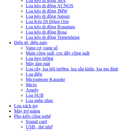
Loa kéo di động JBA
Loa kéo di động ACNOS
Loa kéo di động JMW
Loa kéo di động Sansui
Loa Kéo Di Động Oris
Loa kéo di động Ronamax
Loa kéo di động Bosa
Loa kéo di động Temeisheng
Điện tử, điện máy
Vang cơ, vang số
Main công suất, cục đẩy công suất
Loa treo tường
Máy làm mát
Loa cây, loa hội trường, loa sân khấu, loa gia đinh
Loa điện
Microphone Karaoke
Micro
Amply
Loa SUB
Loa nghe nhạc
Loa xách tay
Máy trợ giảng
Phụ kiện công nghệ
Sound card
USB , thẻ nhớ