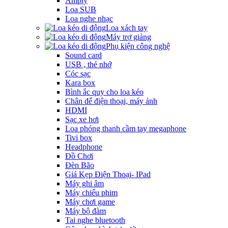
Amply
Loa SUB
Loa nghe nhạc
Loa xách tay
Máy trợ giảng
Phụ kiện công nghệ
Sound card
USB , thẻ nhớ
Cóc sạc
Kara box
Bình ắc quy cho loa kéo
Chân để điện thoại, máy ảnh
HDMI
Sạc xe hơi
Loa phóng thanh cầm tay megaphone
Tivi box
Headphone
Đồ Chơi
Đèn Bão
Giá Kẹp Điện Thoại- IPad
Máy ghi âm
Máy chiếu phim
Máy chơi game
Máy bộ đàm
Tai nghe bluetooth