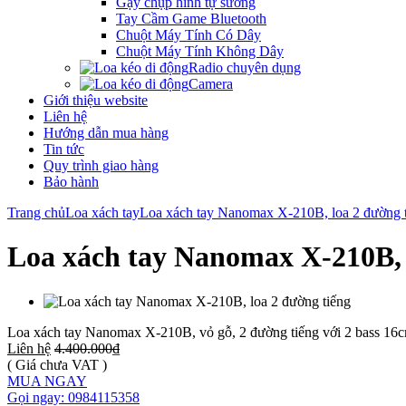
Gậy chụp hình tự sướng
Tay Cầm Game Bluetooth
Chuột Máy Tính Có Dây
Chuột Máy Tính Không Dây
Radio chuyên dụng
Camera
Giới thiệu website
Liên hệ
Hướng dẫn mua hàng
Tin tức
Quy trình giao hàng
Bảo hành
Trang chủ
Loa xách tay
Loa xách tay Nanomax X-210B, loa 2 đường 
Loa xách tay Nanomax X-210B, 
Loa xách tay Nanomax X-210B, vỏ gỗ, 2 đường tiếng với 2 bass 16c
Liên hệ
4.400.000₫
( Giá chưa VAT )
MUA NGAY
Gọi ngay: 0984115358