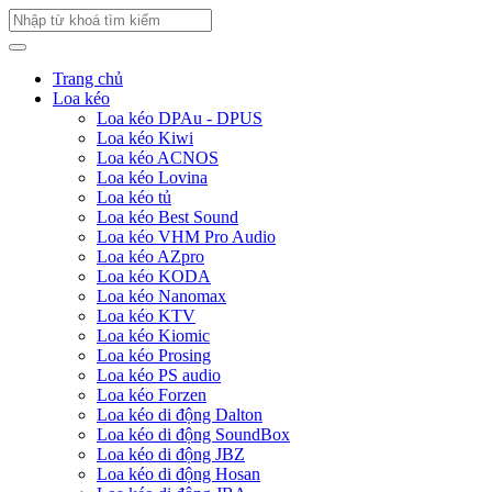
Trang chủ
Loa kéo
Loa kéo DPAu - DPUS
Loa kéo Kiwi
Loa kéo ACNOS
Loa kéo Lovina
Loa kéo tủ
Loa kéo Best Sound
Loa kéo VHM Pro Audio
Loa kéo AZpro
Loa kéo KODA
Loa kéo Nanomax
Loa kéo KTV
Loa kéo Kiomic
Loa kéo Prosing
Loa kéo PS audio
Loa kéo Forzen
Loa kéo di động Dalton
Loa kéo di động SoundBox
Loa kéo di động JBZ
Loa kéo di động Hosan