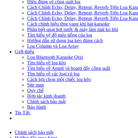
Hiểu đúng về công suất loa
Cách Chỉnh Echo, Delay, Repeat, Reverb Trên Loa Ka
Cách Chỉnh Echo, Delay, Repeat, Reverb Trên Loa Ka
Cách Chỉnh Echo, Delay, Repeat, Reverb Trên Loa Ka
Cách chỉnh hiệu ứng vang khi hát karaoke
Phân biệt quạt hơi nước & máy làm mát ko khí
Tìm hiểu vệ độ méo tiếng của loa
Hướng dẫn sử dụng loa kéo đúng cách
Loa Column và Loa Array
Giới thiệu
Loa Bluetooth Karaoke Qixi
Tìm hiểu về loa kéo
Tìm hiểu về Ampli và board đẩy công suất
Tìm hiểu về các loại củ loa
Cách lựa chọn một chiếc loa kéo
Site map
Quy chế
Hợp tác kinh doanh
Chính sách bảo mật
Bảo hành
Tin Tức
Chính sách bảo mật
Hướng dẫn mua hàng