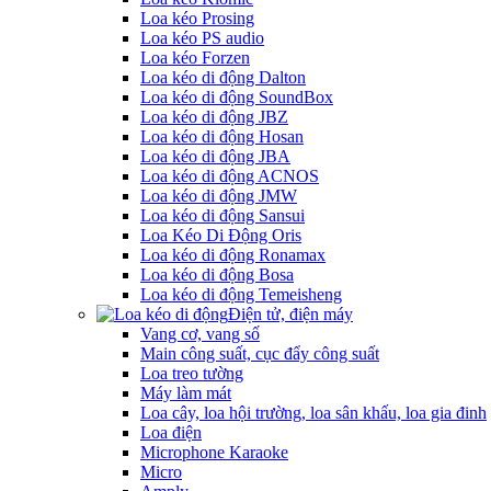
Loa kéo Prosing
Loa kéo PS audio
Loa kéo Forzen
Loa kéo di động Dalton
Loa kéo di động SoundBox
Loa kéo di động JBZ
Loa kéo di động Hosan
Loa kéo di động JBA
Loa kéo di động ACNOS
Loa kéo di động JMW
Loa kéo di động Sansui
Loa Kéo Di Động Oris
Loa kéo di động Ronamax
Loa kéo di động Bosa
Loa kéo di động Temeisheng
Điện tử, điện máy
Vang cơ, vang số
Main công suất, cục đẩy công suất
Loa treo tường
Máy làm mát
Loa cây, loa hội trường, loa sân khấu, loa gia đinh
Loa điện
Microphone Karaoke
Micro