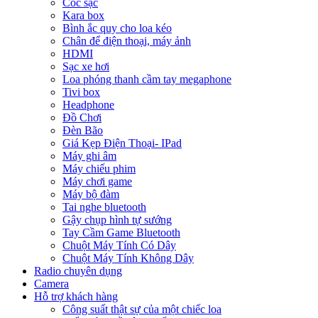
Cóc sạc
Kara box
Bình ắc quy cho loa kéo
Chân để điện thoại, máy ảnh
HDMI
Sạc xe hơi
Loa phóng thanh cầm tay megaphone
Tivi box
Headphone
Đồ Chơi
Đèn Bão
Giá Kẹp Điện Thoại- IPad
Máy ghi âm
Máy chiếu phim
Máy chơi game
Máy bộ đàm
Tai nghe bluetooth
Gậy chụp hình tự sướng
Tay Cầm Game Bluetooth
Chuột Máy Tính Có Dây
Chuột Máy Tính Không Dây
Radio chuyên dụng
Camera
Hỗ trợ khách hàng
Công suất thật sự của một chiếc loa