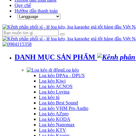
Quy chế
Hướng dẫn thanh toán
DANH MỤC SẢN PHẨM
Loa kéo
Loa kéo DPAu - DPUS
Loa kéo Kiwi
Loa kéo ACNOS
Loa kéo Lovina
Loa kéo tủ
Loa kéo Best Sound
Loa kéo VHM Pro Audio
Loa kéo AZpro
Loa kéo KODA
Loa kéo Nanomax
Loa kéo KTV
Loa kéo Kiomic