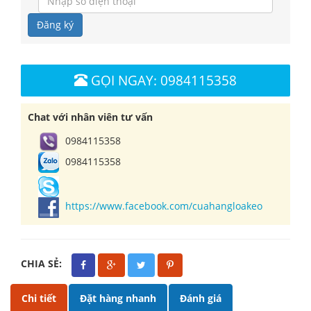
Đăng ký
GỌI NGAY: 0984115358
Chat với nhân viên tư vấn
0984115358
0984115358
https://www.facebook.com/cuahangloakeo
CHIA SẺ:
Chi tiết
Đặt hàng nhanh
Đánh giá