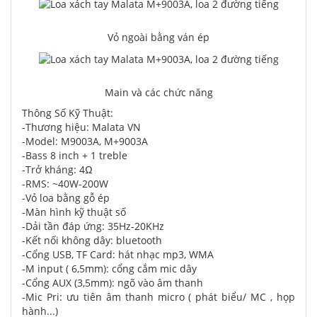
Vỏ ngoài bằng ván ép
Main và các chức năng
Thông Số Kỹ Thuật:
-Thương hiệu: Malata VN
-Model: M9003A, M+9003A
-Bass 8 inch + 1 treble
-Trở kháng: 4Ω
-RMS: ~40W-200W
-Vỏ loa bằng gỗ ép
-Màn hình kỹ thuật số
-Dải tần đáp ứng: 35Hz-20KHz
-Kết nối không dây: bluetooth
-Cổng USB, TF Card: hát nhạc mp3, WMA
-M input ( 6,5mm): cổng cắm mic dây
-Cổng AUX (3,5mm): ngõ vào âm thanh
-Mic Pri: ưu tiên âm thanh micro ( phát biểu/ MC , họp
hành...)