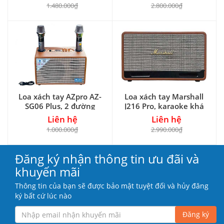
1.480.000₫
2.800.000₫
Loa xách tay AZpro AZ-
Loa xách tay Marshall
SG06 Plus, 2 đường
J216 Pro, karaoke khá
tiếng
hay
Liên hệ
Liên hệ
1.000.000₫
2.990.000₫
Đăng ký nhận thông tin ưu đãi và
khuyến mãi
Thông tin của bạn sẽ được bảo mật tuyệt đối và hủy đăng
ký bất cứ lúc nào
Đăng ký