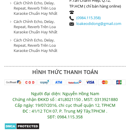
P.Tân Chánh Hiệp, Q.12,
Cách Chỉnh Echo, Delay,
TP.HCM ( chỉ bán hàng online)
Repeat, Reverb Trên Loa
Karaoke Chuẩn Hay Nhất
(0984.115.358)
Cách Chỉnh Echo, Delay,
loakeodidong@gmail.com
Repeat, Reverb Trên Loa
Karaoke Chuẩn Hay Nhất
Cách Chỉnh Echo, Delay,
Repeat, Reverb Trên Loa
Karaoke Chuẩn Hay Nhất
HÌNH THỨC THANH TOÁN
Người đại diện: Nguyễn Hồng Nam
Chứng nhận ĐKKD số : 41L8021150 , MST: 0313921880
Cấp ngày: 19/07/2016, chi cục thuế quận 12, TPHCM
ĐC : 41/12 TCH 07, P. Trung Mỹ Tây,TPHCM .
SĐT: 0984.115.358