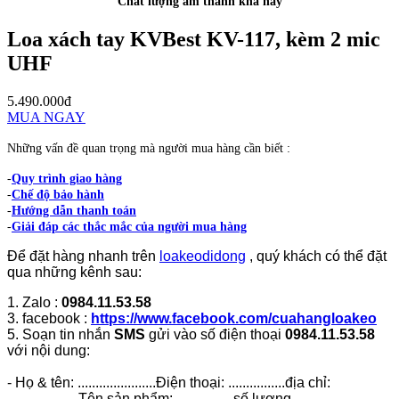
Chất lượng âm thanh khá hay
Loa xách tay KVBest KV-117, kèm 2 mic
UHF
5.490.000đ
MUA NGAY
Những vấn đề quan trọng mà người mua hàng cần biết :
-
Quy trình giao hàng
-
Chế độ bảo hành
-
Hướng dẫn thanh toán
-
Giải đáp các thắc mắc của người mua hàng
Để đặt hàng nhanh trên
loakeodidong
, quý khách có thể đặt
qua những kênh sau:
1. Zalo :
0984.11.53.58
3. facebook :
https://www.facebook.com/cuahangloakeo
5. Soạn tin nhắn
SMS
gửi vào số điện thoại
0984.11.53.58
với nội dung:
- Họ & tên: ......................Điện thoại: ................địa chỉ:
....................Tên sản phẩm:.................số lượng......................