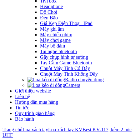
Tivi box
Headphone
Đồ Chơi
Đèn Bão
Giá Kẹp Điện Thoại- IPad
Máy ghi âm
Máy chiếu phim
Máy chơi game
Máy bộ đàm
Tai nghe bluetooth
Gậy chụp hình tự sướng
Tay Cầm Game Bluetooth
Chuột Máy Tính Có Dây
Chuột Máy Tính Không Dây
Radio chuyên dụng
Camera
Giới thiệu website
Liên hệ
Hướng dẫn mua hàng
Tin tức
Quy trình giao hàng
Bảo hành
Trang chủ
Loa xách tay
Loa xách tay KVBest KV-117, kèm 2 mic
UHF