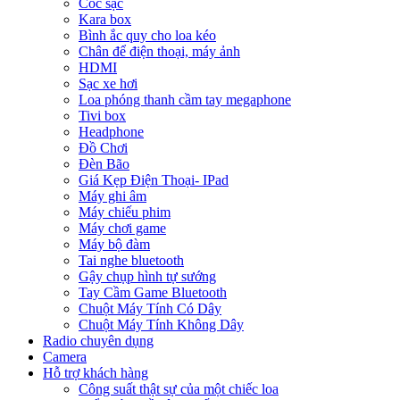
Cóc sạc
Kara box
Bình ắc quy cho loa kéo
Chân để điện thoại, máy ảnh
HDMI
Sạc xe hơi
Loa phóng thanh cầm tay megaphone
Tivi box
Headphone
Đồ Chơi
Đèn Bão
Giá Kẹp Điện Thoại- IPad
Máy ghi âm
Máy chiếu phim
Máy chơi game
Máy bộ đàm
Tai nghe bluetooth
Gậy chụp hình tự sướng
Tay Cầm Game Bluetooth
Chuột Máy Tính Có Dây
Chuột Máy Tính Không Dây
Radio chuyên dụng
Camera
Hỗ trợ khách hàng
Công suất thật sự của một chiếc loa