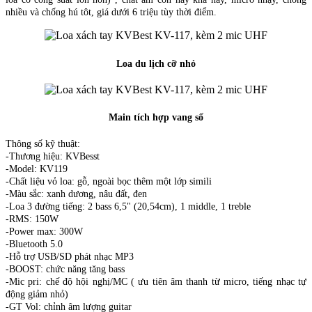
nhiều và chống hú tôt, giá dưới 6 triệu tùy thời điểm.
Loa du lịch cỡ nhỏ
Main tích hợp vang số
Thông số kỹ thuật:
-Thương hiệu: KVBesst
-Model: KV119
-Chất liệu vỏ loa: gỗ, ngoài bọc thêm một lớp simili
-Màu sắc: xanh dương, nâu đất, đen
-Loa 3 đường tiếng: 2 bass 6,5" (20,54cm), 1 middle, 1 treble
-RMS: 150W
-Power max: 300W
-Bluetooth 5.0
-Hỗ trợ USB/SD phát nhạc MP3
-BOOST: chức năng tăng bass
-Mic pri: chế độ hội nghị/MC ( ưu tiên âm thanh từ micro, tiếng nhạc tự
động giảm nhỏ)
-GT Vol: chỉnh âm lượng guitar