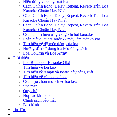
Hiểu đúng về công suất loa
Cách Chỉnh Echo, Delay, Repeat, Reverb Trên Loa
Karaoke Chuẩn Hay Nhất
Cách Chỉnh Echo, Delay, Repeat, Reverb Trên Loa
Karaoke Chuẩn Hay Nhất
Cách Chỉnh Echo, Delay, Repeat, Reverb Trên Loa
Karaoke Chuẩn Hay Nhất
Cách chỉnh hiệu ứng vang khi hát karaoke
Phân biệt quạt hơi nước & máy làm mát ko khí
Tìm hiểu vệ độ méo tiếng của loa
Hướng dẫn sử dụng loa kéo đúng cách
Loa Column và Loa Array
Giới thiệu
Loa Bluetooth Karaoke Qixi
Tìm hiểu về loa kéo
Tìm hiểu về Ampli và board đẩy công suất
Tìm hiểu về các loại củ loa
Cách lựa chọn một chiếc loa kéo
Site map
Quy chế
Hợp tác kinh doanh
Chính sách bảo mật
Bảo hành
Tin Tức