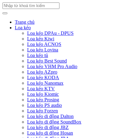
Trang chủ
Loa kéo
Loa kéo DPAu - DPUS
Loa kéo Kiwi
Loa kéo ACNOS
Loa kéo Lovina
Loa kéo tủ
Loa kéo Best Sound
Loa kéo VHM Pro Audio
Loa kéo AZpro
Loa kéo KODA
Loa kéo Nanomax
Loa kéo KTV
Loa kéo Kiomic
Loa kéo Prosing
Loa kéo PS audio
Loa kéo Forzen
Loa kéo di động Dalton
Loa kéo di động SoundBox
Loa kéo di động JBZ
Loa kéo di động Hosan