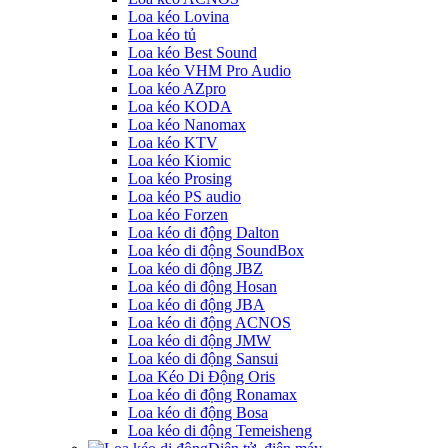
Loa kéo Lovina
Loa kéo tủ
Loa kéo Best Sound
Loa kéo VHM Pro Audio
Loa kéo AZpro
Loa kéo KODA
Loa kéo Nanomax
Loa kéo KTV
Loa kéo Kiomic
Loa kéo Prosing
Loa kéo PS audio
Loa kéo Forzen
Loa kéo di động Dalton
Loa kéo di động SoundBox
Loa kéo di động JBZ
Loa kéo di động Hosan
Loa kéo di động JBA
Loa kéo di động ACNOS
Loa kéo di động JMW
Loa kéo di động Sansui
Loa Kéo Di Động Oris
Loa kéo di động Ronamax
Loa kéo di động Bosa
Loa kéo di động Temeisheng