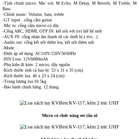
-Tính chinh micro: Mic vol, M Echo, M Delay, M Reverb, M Treble, M
Bass
-Chỉnh music: Volume, bass, treble
-GT input : cổng cắm guitar
-Mic in: cổng cắm micro có dây
-Cổng ARC, HDMI, OTP IN: kết nối với tivi thế hệ mới
-AUX IN: cổng nhận âm thanh từ các thiết bị ( tivi...)
-Audio out: cổng kết nối thêm loa, kết nối thêm sub
-Mode:
-Điện áp sử dụng: AC110V/220V50/60Hz
-PIN Lion: 12V6000mAh
-Phụ kiện đi kèm: 2 micro, dây nguồn
-Kích thước tính cả bao bì: 53 x 31 x 35 (cm)
-Kích thước loa: 46 x 23 x 24 (cm)
-Trọng lượng loa:10.5kg
-Bảo hành chính hãng: 12 tháng
Micro có chức năng set tần số