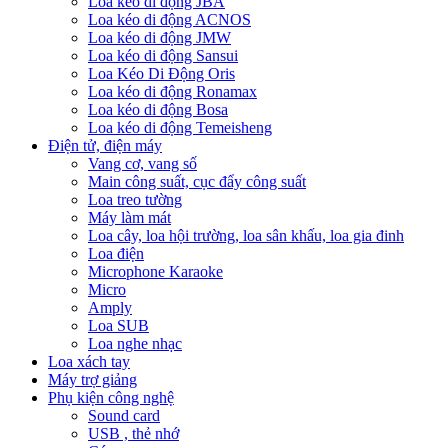
Loa kéo di động JBA
Loa kéo di động ACNOS
Loa kéo di động JMW
Loa kéo di động Sansui
Loa Kéo Di Động Oris
Loa kéo di động Ronamax
Loa kéo di động Bosa
Loa kéo di động Temeisheng
Điện tử, điện máy
Vang cơ, vang số
Main công suất, cục đẩy công suất
Loa treo tường
Máy làm mát
Loa cây, loa hội trường, loa sân khấu, loa gia đinh
Loa điện
Microphone Karaoke
Micro
Amply
Loa SUB
Loa nghe nhạc
Loa xách tay
Máy trợ giảng
Phụ kiện công nghệ
Sound card
USB , thẻ nhớ