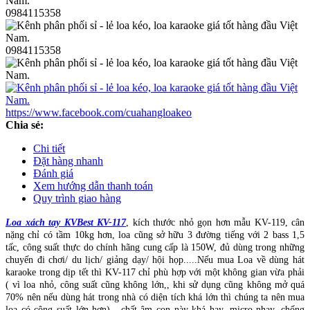
0984115358
0984115358
https://www.facebook.com/cuahangloakeo
Chia sẻ:
Chi tiết
Đặt hàng nhanh
Đánh giá
Xem hướng dẫn thanh toán
Quy trình giao hàng
Loa xách tay KVBest KV-117
, kích thước nhỏ gọn hơn mẫu KV-119, cân
nặng chỉ có tầm 10kg hơn, loa cũng sở hữu 3 đường tiếng với 2 bass 1,5
tấc, công suất thực do chính hãng cung cấp là 150W, đủ dùng trong những
chuyến đi chơi/ du lịch/ giảng dạy/ hội họp.....Nếu mua Loa về dùng hát
karaoke trong dịp tết thì KV-117 chỉ phù hợp với một không gian vừa phải
( vì loa nhỏ, công suất cũng không lớn,, khi sử dụng cũng không mở quá
70% nên nếu dùng hát trong nhà có diện tích khá lớn thì chúng ta nên mua
loa có công suất lớn hơn) , chất âm con này khá hay, micro nhạy, chống