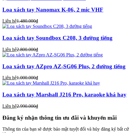
Loa xách tay Nanomax K-06, 2 mic VHF
Liên hệ
1.480.000₫
Loa xách tay Soundbox C208, 3 đường tiếng
Liên hệ
2.800.000₫
Loa xách tay AZpro AZ-SG06 Plus, 2 đường tiếng
Liên hệ
1.000.000₫
Loa xách tay Marshall J216 Pro, karaoke khá hay
Liên hệ
2.990.000₫
Đăng ký nhận thông tin ưu đãi và khuyến mãi
Thông tin của bạn sẽ được bảo mật tuyệt đối và hủy đăng ký bất cứ