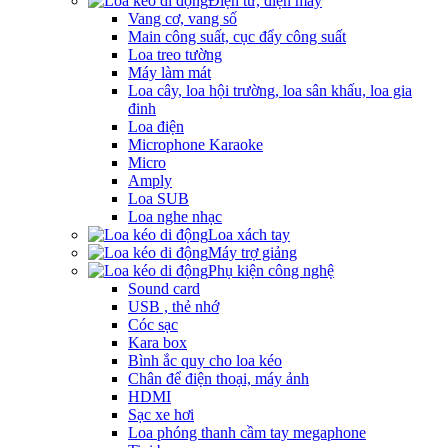
Điện tử, điện máy
Vang cơ, vang số
Main công suất, cục đẩy công suất
Loa treo tường
Máy làm mát
Loa cây, loa hội trường, loa sân khấu, loa gia
đinh
Loa điện
Microphone Karaoke
Micro
Amply
Loa SUB
Loa nghe nhạc
Loa xách tay
Máy trợ giảng
Phụ kiện công nghệ
Sound card
USB , thẻ nhớ
Cóc sạc
Kara box
Bình ắc quy cho loa kéo
Chân để điện thoại, máy ảnh
HDMI
Sạc xe hơi
Loa phóng thanh cầm tay megaphone