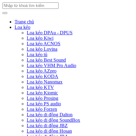
Trang chủ
Loa kéo
Loa kéo DPAu - DPUS
Loa kéo Kiwi
Loa kéo ACNOS
Loa kéo Lovina
Loa kéo tủ
Loa kéo Best Sound
Loa kéo VHM Pro Audio
Loa kéo AZpro
Loa kéo KODA
Loa kéo Nanomax
Loa kéo KTV
Loa kéo Kiomic
Loa kéo Prosing
Loa kéo PS audio
Loa kéo Forzen
Loa kéo di động Dalton
Loa kéo di động SoundBox
Loa kéo di động JBZ
Loa kéo di động Hosan