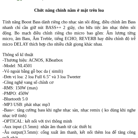
Chức năng chính nằm ở mặt trên loa
Tính năng Boost Bass dành riêng cho nhạc sàn sôi động, điều chỉnh âm Bass
nhanh chỉ cần giữ nút BASS++ 2 giây, cho bữa tiệc âm nhạc thêm sôi
động. Bo mạch điều chỉnh riêng cho micro bao gồm: Âm lượng từng
micro, âm Bass, Âm Treble, tiếng ECHO, REVERB hay điều chỉnh độ trễ
micro DELAY thích hợp cho nhiều chất giọng khác nhau.
Thông số kĩ thuật
-Thương hiệu: ACNOS, KBeatbox
-Model: NL4501
-Vỏ ngoài bằng gỗ bọc da ( simili)
-Đơn vị loa: 2 loa Full 6.5” và 3 loa Tweeter
-Công nghệ vang số chỉnh cơ
-RMS: 150W (max)
-PMPO: 450W
-Bluetooth 5.0
-MP3 USB: phát nhạc mp3
-Bass+: tăng cường bass khi nghe nhạc sàn, nhạc remix ( ko dùng khi nghe
nhạc trữ tình)
-OPTICAL: kết nối với tivi thông minh
-Aux input (3.5mm): nhận âm thanh từ các thiết bị
-Ãu output(3.5mm): cổng xuất âm thanh, kết nối thêm loa để tăng công
suất phát