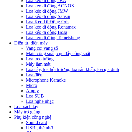
Loa kéo di động JBA
Loa kéo di động ACNOS
Loa kéo di động JMW
Loa kéo di động Sansui
Loa Kéo Di Động Oris
Loa kéo di động Ronamax
Loa kéo di động Bosa
Loa kéo di động Temeisheng
Điện tử, điện máy
Vang cơ, vang số
Main công suất, cục đẩy công suất
Loa treo tường
Máy làm mát
Loa cây, loa hội trường, loa sân khấu, loa gia đinh
Loa điện
Microphone Karaoke
Micro
Amply
Loa SUB
Loa nghe nhạc
Loa xách tay
Máy trợ giảng
Phụ kiện công nghệ
Sound card
USB , thẻ nhớ