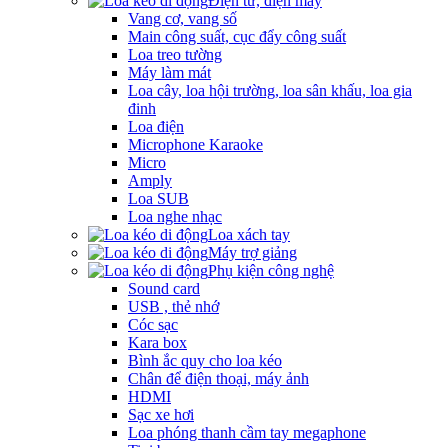
Điện tử, điện máy
Vang cơ, vang số
Main công suất, cục đẩy công suất
Loa treo tường
Máy làm mát
Loa cây, loa hội trường, loa sân khấu, loa gia
đinh
Loa điện
Microphone Karaoke
Micro
Amply
Loa SUB
Loa nghe nhạc
Loa xách tay
Máy trợ giảng
Phụ kiện công nghệ
Sound card
USB , thẻ nhớ
Cóc sạc
Kara box
Bình ắc quy cho loa kéo
Chân để điện thoại, máy ảnh
HDMI
Sạc xe hơi
Loa phóng thanh cầm tay megaphone