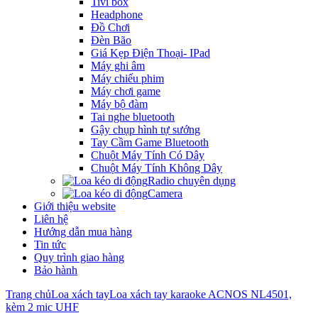
Tivi box
Headphone
Đồ Chơi
Đèn Bão
Giá Kẹp Điện Thoại- IPad
Máy ghi âm
Máy chiếu phim
Máy chơi game
Máy bộ đàm
Tai nghe bluetooth
Gậy chụp hình tự sướng
Tay Cầm Game Bluetooth
Chuột Máy Tính Có Dây
Chuột Máy Tính Không Dây
Radio chuyên dụng
Camera
Giới thiệu website
Liên hệ
Hướng dẫn mua hàng
Tin tức
Quy trình giao hàng
Bảo hành
Trang chủ
Loa xách tay
Loa xách tay karaoke ACNOS NL4501,
kèm 2 mic UHF