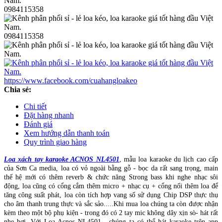
0984115358
0984115358
https://www.facebook.com/cuahangloakeo
Chia sẻ:
Chi tiết
Đặt hàng nhanh
Đánh giá
Xem hướng dẫn thanh toán
Quy trình giao hàng
Loa xách tay karaoke ACNOS NL4501
, mẫu loa karaoke du lịch cao cấp
của Sơn Ca media, loa có vỏ ngoài bằng gỗ - bọc da rất sang trọng, main
thế hệ mới có thêm reverb & chức năng Strong bass khi nghe nhạc sôi
động, loa cũng có cổng cắm thêm micro + nhạc cụ + cổng nối thêm loa để
tăng công suất phát, loa còn tích hợp vang số sử dụng Chip DSP thực thụ
cho âm thanh trung thực và sắc sảo.....Khi mua loa chúng ta còn được nhận
kèm theo một bộ phụ kiện - trong đó có 2 tay mic không dây xịn sò- hát rất
nhẹ hơi. Với Loa Acnos NL4501 , chúng ta có thể hát karaoke trên app