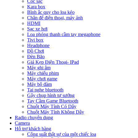
Cóc sạc
Kara box
Bình ắc quy cho loa kéo
Chân để điện thoại, máy ảnh
HDMI
Sạc xe hơi
Loa phóng thanh cầm tay megaphone
Tivi box
Headphone
Đồ Chơi
Đèn Bão
Giá Kẹp Điện Thoại- IPad
Máy ghi âm
Máy chiếu phim
Máy chơi game
Máy bộ đàm
Tai nghe bluetooth
Gậy chụp hình tự sướng
Tay Cầm Game Bluetooth
Chuột Máy Tính Có Dây
Chuột Máy Tính Không Dây
Radio chuyên dụng
Camera
Hỗ trợ khách hàng
Công suất thật sự của một chiếc loa