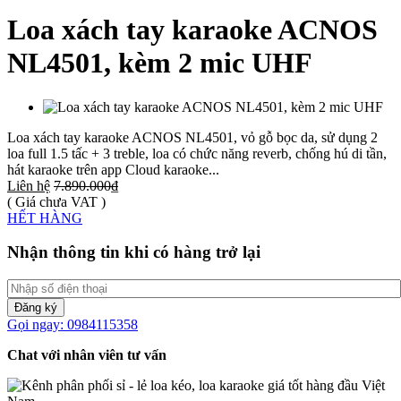
Loa xách tay karaoke ACNOS
NL4501, kèm 2 mic UHF
Loa xách tay karaoke ACNOS NL4501, vỏ gỗ bọc da, sử dụng 2
loa full 1.5 tấc + 3 treble, loa có chức năng reverb, chống hú di tần,
hát karaoke trên app Cloud karaoke...
Liên hệ
7.890.000₫
( Giá chưa VAT )
HẾT HÀNG
Nhận thông tin khi có hàng trở lại
Đăng ký
Gọi ngay: 0984115358
Chat với nhân viên tư vấn