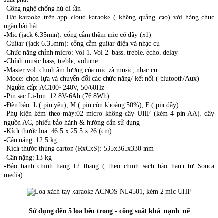
-Công nghệ chống hú di tần
-Hát karaoke trên app cloud karaoke ( không quảng cáo) với hàng chục
ngàn bài hát
-Mic (jack 6.35mm): cổng cắm thêm mic có dây (x1)
-Guitar (jack 6.35mm): cổng cắm guitar điện và nhạc cụ
-Chức năng chỉnh micro: Vol 1, Vol 2, bass, treble, echo, delay
-Chỉnh music:bass, treble, volume
-Master vol: chỉnh âm lượng của mic và music, nhạc cụ
-Mode: chọn lựa và chuyển đổi các chức năng/ kết nối ( blutooth/Aux)
-Nguồn cấp: AC100~240V, 50/60Hz
-Pin sạc Li-Ion: 12.8V-6Ah (76.8Wh)
-Đèn báo: L ( pin yếu), M ( pin còn khoảng 50%), F ( pin đầy)
-Phụ kiện kèm theo máy:02 micro không dây UHF (kèm 4 pin AA), dây
nguồn AC, phiếu bảo hành & hướng dẫn sử dụng
-Kích thước loa: 46.5 x 25.5 x 26 (cm)
-Cân nặng: 12.5 kg
-Kích thước thùng carton (RxCxS): 535x365x330 mm
-Cân nặng: 13 kg
-Bảo hành chính hãng 12 tháng ( theo chính sách bảo hành từ Sonca
media).
Sử dụng đến 5 loa bên trong - công suất khá mạnh mẽ