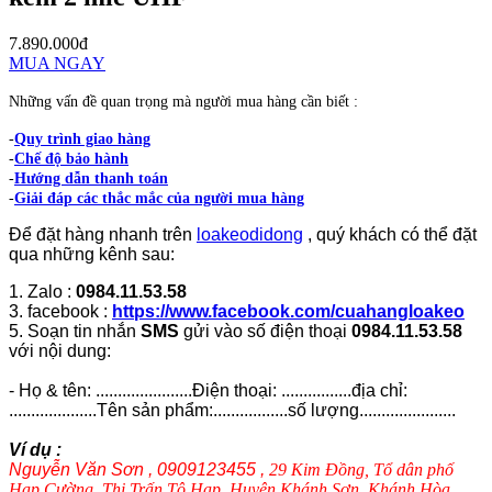
7.890.000đ
MUA NGAY
Những vấn đề quan trọng mà người mua hàng cần biết :
-
Quy trình giao hàng
-
Chế độ bảo hành
-
Hướng dẫn thanh toán
-
Giải đáp các thắc mắc của người mua hàng
Để đặt hàng nhanh trên
loakeodidong
, quý khách có thể đặt
qua những kênh sau:
1. Zalo :
0984.11.53.58
3. facebook :
https://www.facebook.com/cuahangloakeo
5. Soạn tin nhắn
SMS
gửi vào số điện thoại
0984.11.53.58
với nội dung:
- Họ & tên: ......................Điện thoại: ................địa chỉ:
....................Tên sản phẩm:.................số lượng......................
Ví dụ :
Nguyễn Văn Sơn , 0909123455 ,
29 Kim Đồng, Tổ dân phố
Hạp Cường, Thị Trấn Tô Hạp, Huyện Khánh Sơn, Khánh Hòa.