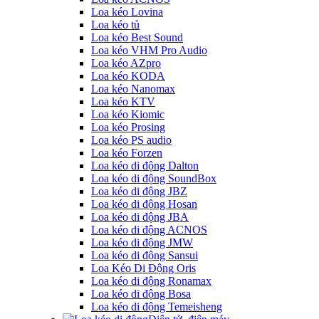
Loa kéo Lovina
Loa kéo tủ
Loa kéo Best Sound
Loa kéo VHM Pro Audio
Loa kéo AZpro
Loa kéo KODA
Loa kéo Nanomax
Loa kéo KTV
Loa kéo Kiomic
Loa kéo Prosing
Loa kéo PS audio
Loa kéo Forzen
Loa kéo di động Dalton
Loa kéo di động SoundBox
Loa kéo di động JBZ
Loa kéo di động Hosan
Loa kéo di động JBA
Loa kéo di động ACNOS
Loa kéo di động JMW
Loa kéo di động Sansui
Loa Kéo Di Động Oris
Loa kéo di động Ronamax
Loa kéo di động Bosa
Loa kéo di động Temeisheng