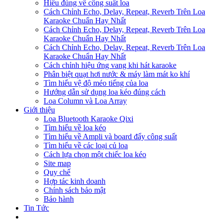
Hiểu đúng về công suất loa
Cách Chỉnh Echo, Delay, Repeat, Reverb Trên Loa
Karaoke Chuẩn Hay Nhất
Cách Chỉnh Echo, Delay, Repeat, Reverb Trên Loa
Karaoke Chuẩn Hay Nhất
Cách Chỉnh Echo, Delay, Repeat, Reverb Trên Loa
Karaoke Chuẩn Hay Nhất
Cách chỉnh hiệu ứng vang khi hát karaoke
Phân biệt quạt hơi nước & máy làm mát ko khí
Tìm hiểu vệ độ méo tiếng của loa
Hướng dẫn sử dụng loa kéo đúng cách
Loa Column và Loa Array
Giới thiệu
Loa Bluetooth Karaoke Qixi
Tìm hiểu về loa kéo
Tìm hiểu về Ampli và board đẩy công suất
Tìm hiểu về các loại củ loa
Cách lựa chọn một chiếc loa kéo
Site map
Quy chế
Hợp tác kinh doanh
Chính sách bảo mật
Bảo hành
Tin Tức