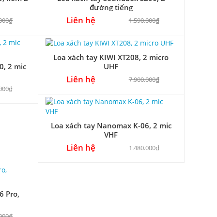
đường tiếng
Liên hệ
.000₫
1.590.000₫
Loa xách tay KIWI XT208, 2 micro
0, 2 mic
UHF
Liên hệ
7.900.000₫
.000₫
Loa xách tay Nanomax K-06, 2 mic
VHF
Liên hệ
1.480.000₫
6 Pro,
.000₫