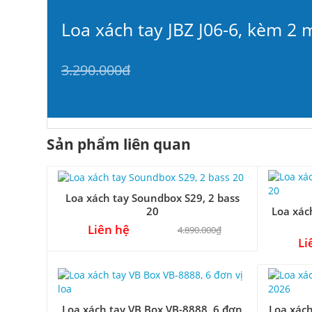
Loa xách tay JBZ J06-6, kèm 2 
3.290.000đ
Sản phẩm liên quan
Loa xách tay Soundbox S29, 2 bass
Loa xác
20
Liên hệ
4.890.000₫
Li
Loa xách tay VB Box VB-8888, 6 đơn
Loa xác