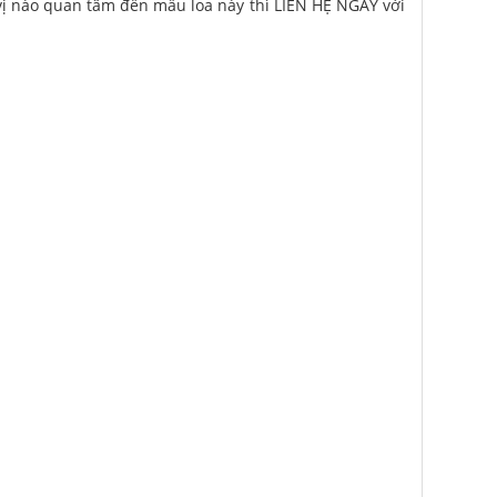
u vị nào quan tâm đến mẫu loa này thì LIÊN HỆ NGAY với