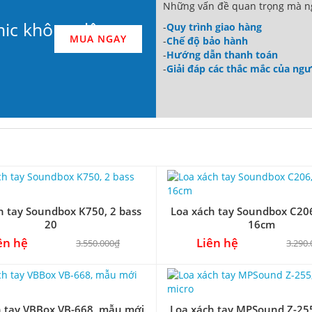
Những vấn đề quan trọng mà ng
mic không dây
-
Quy trình giao hàng
MUA NGAY
-
Chế độ bảo hành
-
Hướng dẫn thanh toán
-
Giải đáp các thắc mắc của ng
h tay Soundbox K750, 2 bass
Loa xách tay Soundbox C206
20
16cm
ên hệ
Liên hệ
3.550.000₫
3.290
h tay VBBox VB-668, mẫu mới
Loa xách tay MPSound Z-25