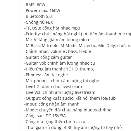
-RMS: 60W
-Power max: 160W
-Bluetooth 5.0
-Chống hú FBX
-TF, USB: cổng hát nhạc mp3
-Priority: chức năng hội nghị ( ưu tiên âm thanh micro)
-Mic V: tăng giảm âm lượng micro
-M Bass, M treble, M Mode, Mic echo, Mic Dely: chức 
-Chỉnh nhạc: volume , bass, treble
-Guitar: cổng cắm guitar
-Guitar Vol: chỉnh âm lượng nhạc cụ
-Hiệu ứng âm thanh: YOHO, thump,
-Phones: cắm tai nghe
-Mic phones: chỉnh âm lượng tai nghe
-Live1-2: dành cho livestream
-Live Vol: chỉnh âm lượng livestream
-Output: cổng xuất audio, kết nối thêm loa/sub
-Input: cổng nhận âm thanh
-Mode: chuyển đổi chức năng bluetooth/line
-Cổng sạc: DC 15V/3A
-Cổng mở rộng thêm bình accu
-Thời gian sử dụng: 4-8h tùy âm lượng to hay nhỏ