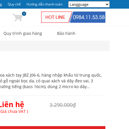
ng
Quy chế
Hướng dẫn thanh toán
0
Quy trình giao hàng
Bảo hành
oa xách tay JBZ J06-6, hàng nhập khẩu từ trung quốc,
ỏ gỗ ngoài bọc da, có quai xách và dây đeo vai, 3
ường tiếng (bass 16cm), dùng 2 micro ko dây...
Liên hệ
3.290.000₫
 Giá chưa VAT )