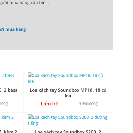
ười mua hàng cần biết :
ười mua hàng
, 2 bass
Loa xách tay Soundbox MP18, 18 củ
loa
Liên hệ
.000₫
3.390.000₫
5, kèm 2
Loa xách tay Soundbox S200, 2