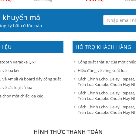
à khuyến mãi
ng ký bất cứ lúc nào
THIỆU
HỖ TRỢ KHÁCH HÀNG
etooth Karaoke Qixi
Công suất thật sự của một chiếc
u về loa kéo
Hiểu đúng về công suất loa
u về Ampli và board đẩy công suất
Cách Chỉnh Echo, Delay, Repeat,
Trên Loa Karaoke Chuẩn Hay N
 về các loại củ loa
Cách Chỉnh Echo, Delay, Repeat,
a chọn một chiếc loa kéo
Trên Loa Karaoke Chuẩn Hay N
Cách Chỉnh Echo, Delay, Repeat,
Trên Loa Karaoke Chuẩn Hay N
HÌNH THỨC THANH TOÁN