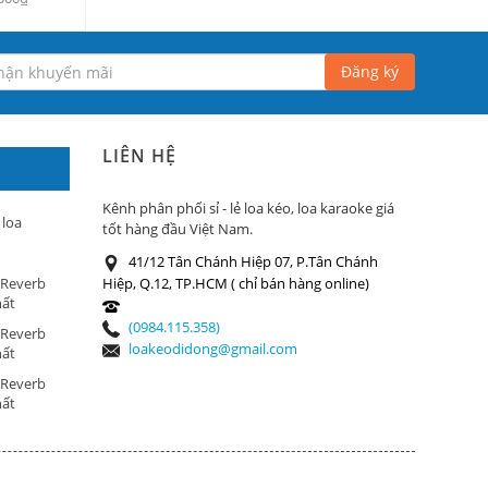
Đăng ký
LIÊN HỆ
Kênh phân phối sỉ - lẻ loa kéo, loa karaoke giá
 loa
tốt hàng đầu Việt Nam.
41/12 Tân Chánh Hiệp 07, P.Tân Chánh
 Reverb
Hiệp, Q.12, TP.HCM ( chỉ bán hàng online)
hất
(0984.115.358)
 Reverb
loakeodidong@gmail.com
hất
 Reverb
hất