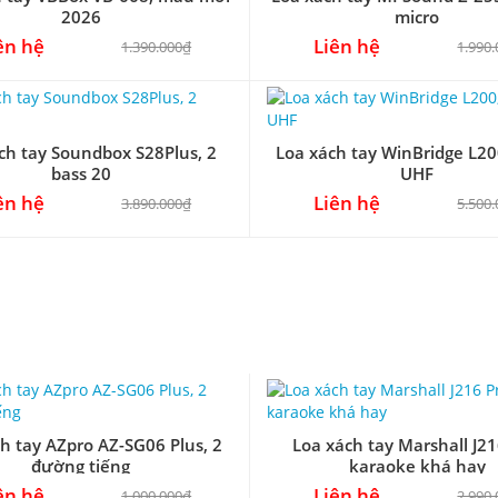
2026
micro
ên hệ
Liên hệ
1.390.000₫
1.990
ch tay Soundbox S28Plus, 2
Loa xách tay WinBridge L20
bass 20
UHF
ên hệ
Liên hệ
3.890.000₫
5.500
h tay AZpro AZ-SG06 Plus, 2
Loa xách tay Marshall J21
đường tiếng
karaoke khá hay
ên hệ
Liên hệ
1.000.000₫
2.990