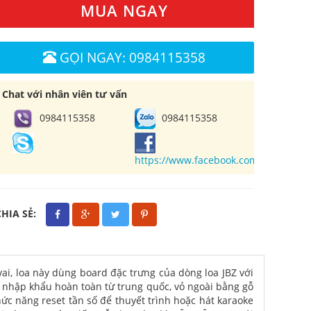
MUA NGAY
GỌI NGAY: 0984115358
Chat với nhân viên tư vấn
0984115358
0984115358
https://www.facebook.com/cuahangl
CHIA SẺ:
vai, loa này dùng board đặc trưng của dòng loa JBZ với
c nhập khẩu hoàn toàn từ trung quốc, vỏ ngoài bằng gỗ
hức năng reset tần số để thuyết trình hoặc hát karaoke