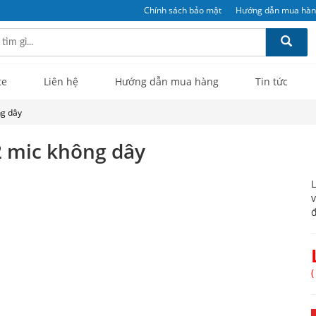
Chính sách bảo mật
Hướng dẫn mua hà
te
Liên hệ
Hướng dẫn mua hàng
Tin tức
ng dây
 2 mic không dây
L
v
đ
(