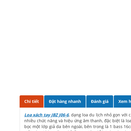
Chi tiết
Đặt hàng nhanh
Đánh giá
Xem h
Loa xách tay JBZ J06-6
, dạng loa du lịch nhỏ gọn với 
nhiều chức năng và hiệu ứng âm thanh, đặc biệt là lo
bọc một lớp giả da bên ngoài, bên trong là 1 bass 16c