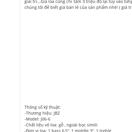
giải trí...Giá loa cũng chỉ tầm 3 triệu đổ lại tùy và
chúng tôi để biết giá bán lẻ của sản phẩm nhé! ( giá 
Thông số kỹ thuật:
-Thương hiệu: JBZ
-Model: J06-6
-Chất liệu vỏ loa: gỗ , ngoài bọc simili
-Đơn vị loa: 1 bass 6,5", 1 middle 3", 1 treble