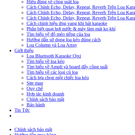
Hiểu đúng về công suất loa
Cách Chỉnh Echo, Delay, Repeat, Reverb Trên Loa Ka
Cách Chỉnh Echo, Delay, Repeat, Reverb Trên Loa Ka
Cách Chỉnh Echo, Delay, Repeat, Reverb Trên Loa Ka
Cách chỉnh hiệu ứng vang khi hát karaoke
Phân biệt quạt hơi nước & máy làm mát ko khí
Tìm hiểu vệ độ méo tiếng của loa
Hướng dẫn sử dụng loa kéo đúng cách
Loa Column và Loa Array
Giới thiệu
Loa Bluetooth Karaoke Qixi
Tìm hiểu về loa kéo
Tìm hiểu về Ampli và board đẩy công suất
Tìm hiểu về các loại củ loa
Cách lựa chọn một chiếc loa kéo
Site map
Quy chế
Hợp tác kinh doanh
Chính sách bảo mật
Bảo hành
Tin Tức
Chính sách bảo mật
Hướng dẫn mua hàng