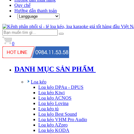
Quy chế
Hướng dẫn thanh toán
0
DANH MỤC SẢN PHẨM
Loa kéo
Loa kéo DPAu - DPUS
Loa kéo Kiwi
Loa kéo ACNOS
Loa kéo Lovina
Loa kéo tủ
Loa kéo Best Sound
Loa kéo VHM Pro Audio
Loa kéo AZpro
Loa kéo KODA