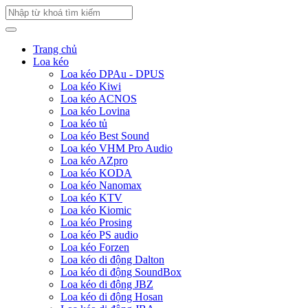
Trang chủ
Loa kéo
Loa kéo DPAu - DPUS
Loa kéo Kiwi
Loa kéo ACNOS
Loa kéo Lovina
Loa kéo tủ
Loa kéo Best Sound
Loa kéo VHM Pro Audio
Loa kéo AZpro
Loa kéo KODA
Loa kéo Nanomax
Loa kéo KTV
Loa kéo Kiomic
Loa kéo Prosing
Loa kéo PS audio
Loa kéo Forzen
Loa kéo di động Dalton
Loa kéo di động SoundBox
Loa kéo di động JBZ
Loa kéo di động Hosan