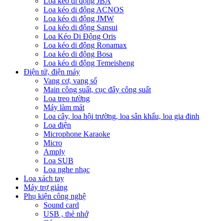
Loa kéo di động JBA
Loa kéo di động ACNOS
Loa kéo di động JMW
Loa kéo di động Sansui
Loa Kéo Di Động Oris
Loa kéo di động Ronamax
Loa kéo di động Bosa
Loa kéo di động Temeisheng
Điện tử, điện máy
Vang cơ, vang số
Main công suất, cục đẩy công suất
Loa treo tường
Máy làm mát
Loa cây, loa hội trường, loa sân khấu, loa gia đinh
Loa điện
Microphone Karaoke
Micro
Amply
Loa SUB
Loa nghe nhạc
Loa xách tay
Máy trợ giảng
Phụ kiện công nghệ
Sound card
USB , thẻ nhớ