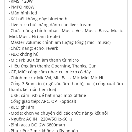
-RMS: 120W
-PMPO 480W
-Màn hình led
-Kết nối không dây: bluetooth
-Live rec: chức năng dành cho live stream
-Chức năng chỉnh nhạc: Music Vol, Music Bass, Music
Mid, Music Hi ( âm treble)
-Master volume: chỉnh âm lượng tổng ( mic , music)
-Chức năng: echo, reverb
-FBX: chống hú
-Mic Pri: ưu tiên âm thanh từ micro
-Hiệu ứng âm thanh: Operning, Thanks, Gun
-GT, MIC: cổng cắm nhạc cụ, micro có dây
-Chỉnh micro: Mic Vol, Mic Bass, Mic Mid, Mic Hi
-Cổng 3.5mm: in ( ngõ vào âm thanh), out ( cổng xuất âm
thanh, kết nối thêm loa)
-USB: cắm usb để hát nhạc mp3 offline
-Cổng giao tiếp: ARC, OPT (optical)
-REC: ghi âm
-Mode: chọn và chuyển đổi các chức năng/ kết nối
-Nguồn: AC IN ~220V/50Hz-60Hz
-Bình accu DC12V/ 6800mAh
-Phụ kiện: 2 mic không , dây nguồn