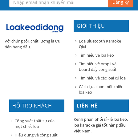
Đăng ký
GIỚI THIỆU
Loa Bluetooth Karaoke
Với chúng tôi ,chất lượng là ưu
Qixi
tiên hàng đầu.
Tìm hiểu về loa kéo
Tìm hiểu về Ampli và
board đẩy công suất
Tìm hiểu về các loại củ loa
Cách lựa chọn một chiếc
loa kéo
HỖ TRỢ KHÁCH
LIÊN HỆ
HÀNG
Kênh phân phối sỉ - lẻ loa kéo,
Công suất thật sự của
loa karaoke giá tốt hàng đầu
một chiếc loa
Việt Nam.
Hiểu đúng về công suất