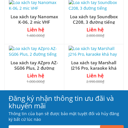
Loa xách tay Nanomax
Loa xách tay Soundbox
K-06, 2 mic VHF
C208, 3 đường tiếng
Liên hệ
Liên hệ
1.480.000₫
2.800.000₫
Loa xách tay AZpro AZ-
Loa xách tay Marshall
SG06 Plus, 2 đường
J216 Pro, karaoke khá
tiếng
hay
Liên hệ
Liên hệ
1.000.000₫
2.990.000₫
Đăng ký nhận thông tin ưu đãi và
khuyến mãi
Thông tin của bạn sẽ được bảo mật tuyệt đối và hủy đăng
ký bất cứ lúc nào