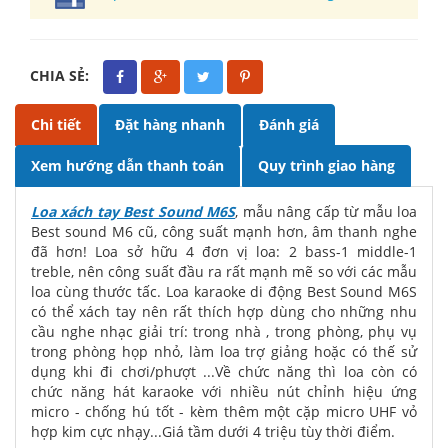
CHIA SẺ:
Chi tiết
Đặt hàng nhanh
Đánh giá
Xem hướng dẫn thanh toán
Quy trình giao hàng
Loa xách tay Best Sound M6S
, mẫu nâng cấp từ mẫu loa
Best sound M6 cũ, công suất mạnh hơn, âm thanh nghe
đã hơn! Loa sở hữu 4 đơn vị loa: 2 bass-1 middle-1
treble, nên công suất đầu ra rất mạnh mẽ so với các mẫu
loa cùng thước tấc. Loa karaoke di động Best Sound M6S
có thể xách tay nên rất thích hợp dùng cho những nhu
cầu nghe nhạc giải trí: trong nhà , trong phòng, phụ vụ
trong phòng họp nhỏ, làm loa trợ giảng hoặc có thế sử
dụng khi đi chơi/phượt ...Về chức năng thì loa còn có
chức năng hát karaoke với nhiều nút chỉnh hiệu ứng
micro - chống hú tốt - kèm thêm một cặp micro UHF vỏ
hợp kim cực nhạy...Giá tầm dưới 4 triệu tùy thời điểm.