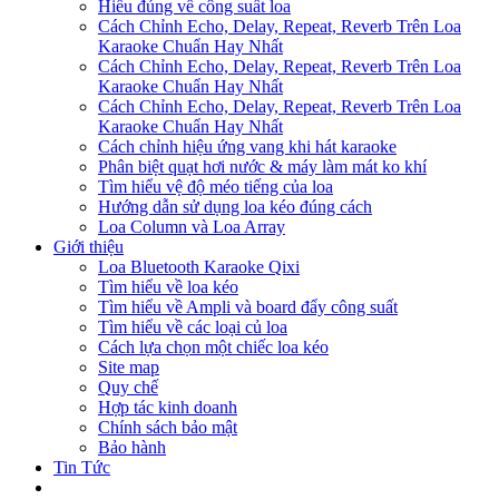
Hiểu đúng về công suất loa
Cách Chỉnh Echo, Delay, Repeat, Reverb Trên Loa
Karaoke Chuẩn Hay Nhất
Cách Chỉnh Echo, Delay, Repeat, Reverb Trên Loa
Karaoke Chuẩn Hay Nhất
Cách Chỉnh Echo, Delay, Repeat, Reverb Trên Loa
Karaoke Chuẩn Hay Nhất
Cách chỉnh hiệu ứng vang khi hát karaoke
Phân biệt quạt hơi nước & máy làm mát ko khí
Tìm hiểu vệ độ méo tiếng của loa
Hướng dẫn sử dụng loa kéo đúng cách
Loa Column và Loa Array
Giới thiệu
Loa Bluetooth Karaoke Qixi
Tìm hiểu về loa kéo
Tìm hiểu về Ampli và board đẩy công suất
Tìm hiểu về các loại củ loa
Cách lựa chọn một chiếc loa kéo
Site map
Quy chế
Hợp tác kinh doanh
Chính sách bảo mật
Bảo hành
Tin Tức