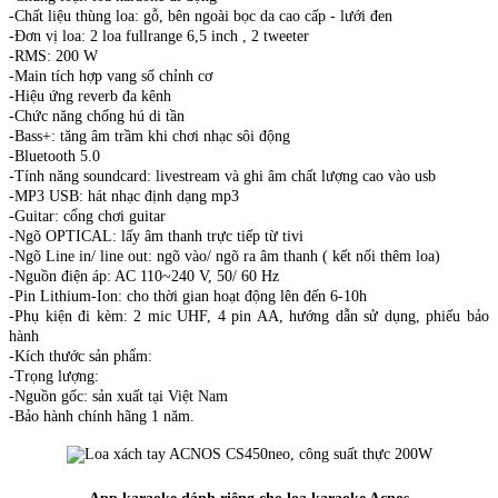
-Chất liệu thùng loa: gỗ, bên ngoài bọc da cao cấp - lưới đen
-Đơn vị loa: 2 loa fullrange 6,5 inch , 2 tweeter
-RMS: 200 W
-Main tích hợp vang số chỉnh cơ
-Hiệu ứng reverb đa kênh
-Chức năng chống hú di tần
-Bass+: tăng âm trầm khi chơi nhạc sôi động
-Bluetooth 5.0
-Tính năng soundcard: livestream và ghi âm chất lượng cao vào usb
-MP3 USB: hát nhạc định dạng mp3
-Guitar: cổng chơi guitar
-Ngõ OPTICAL: lấy âm thanh trực tiếp từ tivi
-Ngõ Line in/ line out: ngõ vào/ ngõ ra âm thanh ( kết nối thêm loa)
-Nguồn điện áp: AC 110~240 V, 50/ 60 Hz
-Pin Lithium-Ion: cho thời gian hoạt động lên đến 6-10h
-Phụ kiện đi kèm: 2 mic UHF, 4 pin AA, hướng dẫn sử dụng, phiếu bảo
hành
-Kích thước sản phẩm:
-Trọng lượng:
-Nguồn gốc: sản xuất tại Việt Nam
-Bảo hành chính hãng 1 năm.