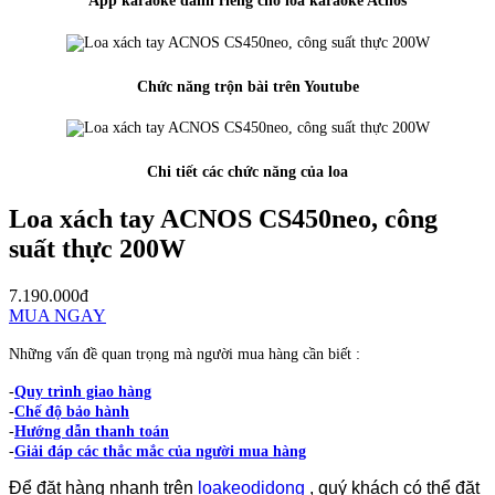
App karaoke dánh riêng cho loa karaoke Acnos
Chức năng trộn bài trên Youtube
Chi tiết các chức năng của loa
Loa xách tay ACNOS CS450neo, công
suất thực 200W
7.190.000đ
MUA NGAY
Những vấn đề quan trọng mà người mua hàng cần biết :
-
Quy trình giao hàng
-
Chế độ bảo hành
-
Hướng dẫn thanh toán
-
Giải đáp các thắc mắc của người mua hàng
Để đặt hàng nhanh trên
loakeodidong
, quý khách có thể đặt