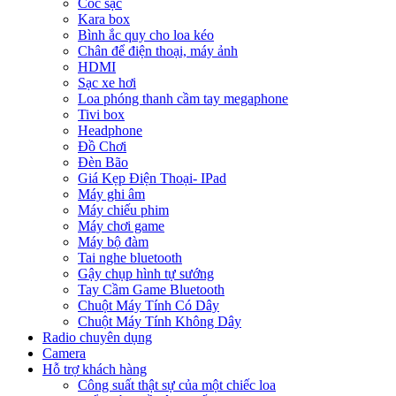
Cóc sạc
Kara box
Bình ắc quy cho loa kéo
Chân để điện thoại, máy ảnh
HDMI
Sạc xe hơi
Loa phóng thanh cầm tay megaphone
Tivi box
Headphone
Đồ Chơi
Đèn Bão
Giá Kẹp Điện Thoại- IPad
Máy ghi âm
Máy chiếu phim
Máy chơi game
Máy bộ đàm
Tai nghe bluetooth
Gậy chụp hình tự sướng
Tay Cầm Game Bluetooth
Chuột Máy Tính Có Dây
Chuột Máy Tính Không Dây
Radio chuyên dụng
Camera
Hỗ trợ khách hàng
Công suất thật sự của một chiếc loa