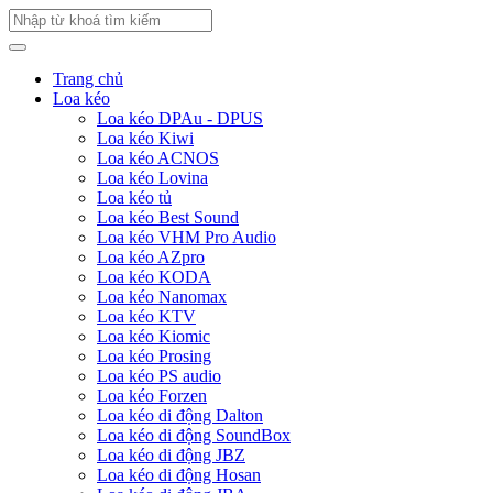
Trang chủ
Loa kéo
Loa kéo DPAu - DPUS
Loa kéo Kiwi
Loa kéo ACNOS
Loa kéo Lovina
Loa kéo tủ
Loa kéo Best Sound
Loa kéo VHM Pro Audio
Loa kéo AZpro
Loa kéo KODA
Loa kéo Nanomax
Loa kéo KTV
Loa kéo Kiomic
Loa kéo Prosing
Loa kéo PS audio
Loa kéo Forzen
Loa kéo di động Dalton
Loa kéo di động SoundBox
Loa kéo di động JBZ
Loa kéo di động Hosan