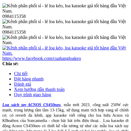
0984115358
0984115358
https://www.facebook.com/cuahangloakeo
Chia sẻ:
Chi tiết
Đặt hàng nhanh
Đánh giá
Xem hướng dẫn thanh toán
Quy trình giao hàng
Loa xách tay ACNOS CS450neo
, mẫu mới 2023, công suất 250W cực
mạnh, trọng lượng tầm tầm 13-15kg, sử dụng main tích hợp vang số chỉnh
cơ, có reverb đa kênh, app karaoke viết riêng cho loa hiệu Acnos và
KBeatbox của Soncamedia - chọn bài hát trên điện thoại....Loa karaoke di
động Acnos CS450neo có thiết kế vẫn tương tự như các mẫu loa xách tay