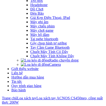
Tivi box
Headphone
Đồ Chơi
Đèn Bão
Giá Kẹp Điện Thoại- IPad
Máy ghi âm
Máy chiếu phim
Máy chơi game
Máy bộ đàm
Tai nghe bluetooth
Gậy chụp hình tự sướng
Tay Cầm Game Bluetooth
Chuột Máy Tính Có Dây
Chuột Máy Tính Không Dây
Radio chuyên dụng
Camera
Giới thiệu website
Liên hệ
Hướng dẫn mua hàng
Tin tức
Quy trình giao hàng
Bảo hành
Trang chủ
Loa xách tay
Loa xách tay ACNOS CS450neo, công suất
thực 200W