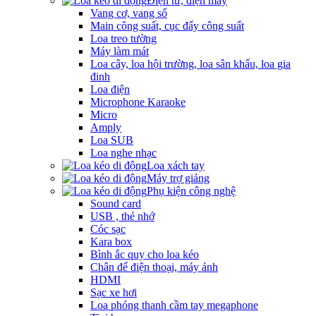
Điện tử, điện máy
Vang cơ, vang số
Main công suất, cục đẩy công suất
Loa treo tường
Máy làm mát
Loa cây, loa hội trường, loa sân khấu, loa gia
đinh
Loa điện
Microphone Karaoke
Micro
Amply
Loa SUB
Loa nghe nhạc
Loa xách tay
Máy trợ giảng
Phụ kiện công nghệ
Sound card
USB , thẻ nhớ
Cóc sạc
Kara box
Bình ắc quy cho loa kéo
Chân để điện thoại, máy ảnh
HDMI
Sạc xe hơi
Loa phóng thanh cầm tay megaphone