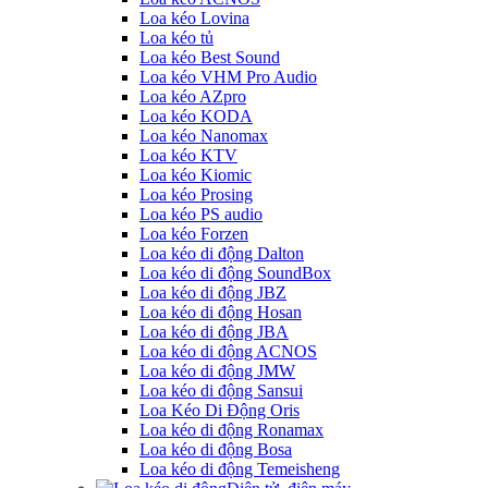
Loa kéo Lovina
Loa kéo tủ
Loa kéo Best Sound
Loa kéo VHM Pro Audio
Loa kéo AZpro
Loa kéo KODA
Loa kéo Nanomax
Loa kéo KTV
Loa kéo Kiomic
Loa kéo Prosing
Loa kéo PS audio
Loa kéo Forzen
Loa kéo di động Dalton
Loa kéo di động SoundBox
Loa kéo di động JBZ
Loa kéo di động Hosan
Loa kéo di động JBA
Loa kéo di động ACNOS
Loa kéo di động JMW
Loa kéo di động Sansui
Loa Kéo Di Động Oris
Loa kéo di động Ronamax
Loa kéo di động Bosa
Loa kéo di động Temeisheng