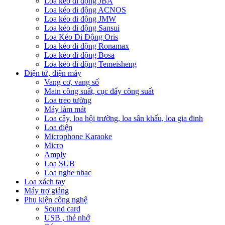
Loa kéo di động JBA
Loa kéo di động ACNOS
Loa kéo di động JMW
Loa kéo di động Sansui
Loa Kéo Di Động Oris
Loa kéo di động Ronamax
Loa kéo di động Bosa
Loa kéo di động Temeisheng
Điện tử, điện máy
Vang cơ, vang số
Main công suất, cục đẩy công suất
Loa treo tường
Máy làm mát
Loa cây, loa hội trường, loa sân khấu, loa gia đinh
Loa điện
Microphone Karaoke
Micro
Amply
Loa SUB
Loa nghe nhạc
Loa xách tay
Máy trợ giảng
Phụ kiện công nghệ
Sound card
USB , thẻ nhớ