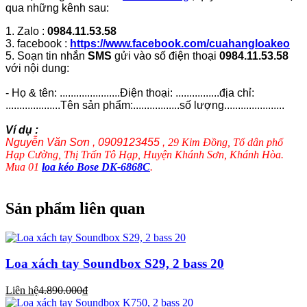
qua những kênh sau:
1. Zalo :
0984.11.53.58
3. facebook :
https://www.facebook.com/cuahangloakeo
5. Soạn tin nhắn
SMS
gửi vào số điện thoại
0984.11.53.58
với nội dung:
- Họ & tên: ......................Điện thoại: ................địa chỉ:
....................Tên sản phẩm:.................số lượng......................
Ví dụ :
Nguyễn Văn Sơn , 0909123455 ,
29 Kim Đồng, Tổ dân phố
Hạp Cường, Thị Trấn Tô Hạp, Huyện Khánh Sơn, Khánh Hòa.
Mua 01
loa kéo Bose DK-6868C
.
Sản phẩm liên quan
Loa xách tay Soundbox S29, 2 bass 20
Liên hệ
4.890.000₫