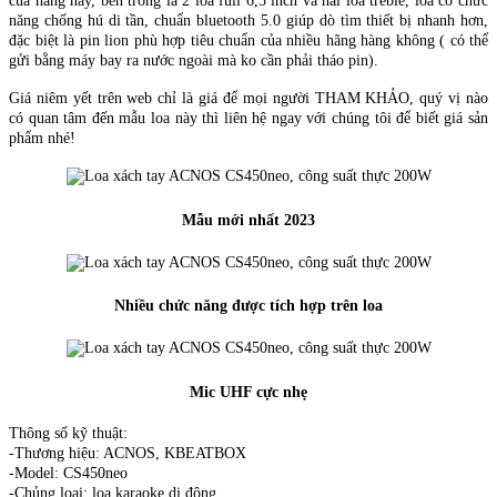
của hãng này, bên trong là 2 loa full 6,5 inch và hai loa treble, loa có chức
năng chống hú di tần, chuẩn bluetooth 5.0 giúp dò tìm thiết bị nhanh hơn,
đặc biệt là pin lion phù hợp tiêu chuẩn của nhiều hãng hàng không ( có thể
gửi bằng máy bay ra nước ngoài mà ko cần phải tháo pin).
Giá niêm yết trên web chỉ là giá để mọi người THAM KHẢO, quý vị nào
có quan tâm đến mẫu loa này thì liên hệ ngay với chúng tôi để biết giá sản
phẩm nhé!
Mẫu mới nhất 2023
Nhiều chức năng được tích hợp trên loa
Mic UHF cực nhẹ
Thông số kỹ thuật:
-Thương hiệu: ACNOS, KBEATBOX
-Model: CS450neo
-Chủng loại: loa karaoke di động