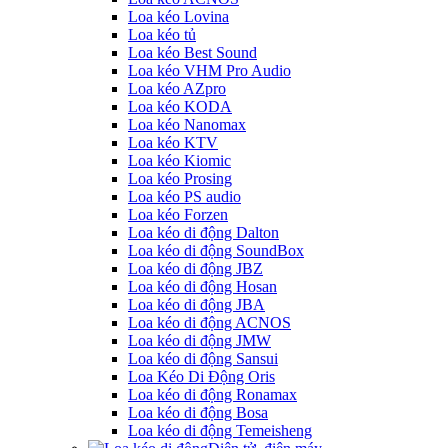
Loa kéo Lovina
Loa kéo tủ
Loa kéo Best Sound
Loa kéo VHM Pro Audio
Loa kéo AZpro
Loa kéo KODA
Loa kéo Nanomax
Loa kéo KTV
Loa kéo Kiomic
Loa kéo Prosing
Loa kéo PS audio
Loa kéo Forzen
Loa kéo di động Dalton
Loa kéo di động SoundBox
Loa kéo di động JBZ
Loa kéo di động Hosan
Loa kéo di động JBA
Loa kéo di động ACNOS
Loa kéo di động JMW
Loa kéo di động Sansui
Loa Kéo Di Động Oris
Loa kéo di động Ronamax
Loa kéo di động Bosa
Loa kéo di động Temeisheng