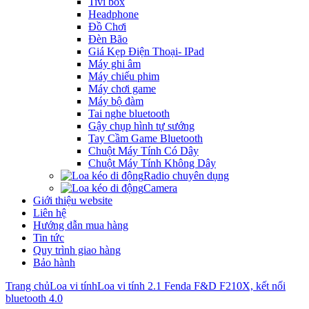
Tivi box
Headphone
Đồ Chơi
Đèn Bão
Giá Kẹp Điện Thoại- IPad
Máy ghi âm
Máy chiếu phim
Máy chơi game
Máy bộ đàm
Tai nghe bluetooth
Gậy chụp hình tự sướng
Tay Cầm Game Bluetooth
Chuột Máy Tính Có Dây
Chuột Máy Tính Không Dây
Radio chuyên dụng
Camera
Giới thiệu website
Liên hệ
Hướng dẫn mua hàng
Tin tức
Quy trình giao hàng
Bảo hành
Trang chủ
Loa vi tính
Loa vi tính 2.1 Fenda F&D F210X, kết nối
bluetooth 4.0