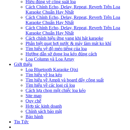
Hiểu đúng về công suất loa
Cách Chỉnh Echo, Delay, Repeat, Reverb Trên Loa
Karaoke Chuẩn Hay Nhất
Cách Chỉnh Echo, Delay, Repeat, Reverb Trên Loa
Karaoke Chuẩn Hay Nhất
Cách Chỉnh Echo, Delay, Repeat, Reverb Trên Loa
Karaoke Chuẩn Hay Nhất
Cách chỉnh hiệu ứng vang khi hát karaoke
Phân biệt quạt hơi nước & máy làm mát ko khí
Tìm hiểu vệ độ méo tiếng của loa
Hướng dẫn sử dụng loa kéo đúng cách
Loa Column và Loa Array
Giới thiệu
Loa Bluetooth Karaoke Qixi
Tìm hiểu về loa kéo
Tìm hiểu về Ampli và board đẩy công suất
Tìm hiểu về các loại củ loa
Cách lựa chọn một chiếc loa kéo
Site map
Quy chế
Hợp tác kinh doanh
Chính sách bảo mật
Bảo hành
Tin Tức