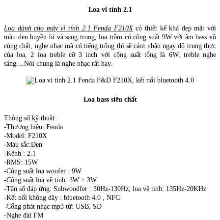
Loa vi tính 2.1
Loa dành cho máy vi tính 2.1 Fenda F210X
có thiết kế khá đẹp mặt với
màu đen huyền bí và sang trọng, loa trầm có công suất 9W với âm bass vô
cùng chất, nghe nhạc mà có tiếng trống thì sẽ cảm nhận ngay độ trung thực
của loa, 2 loa treble cỡ 3 inch với công suất tổng là 6W, treble nghe
sáng....Nói chung là nghe nhạc rất hay.
Loa bass siêu chất
Thông số kỹ thuật:
-Thương hiệu: Fenda
-Model: F210X
-Màu sắc:Đen
-Kênh : 2.1
-RMS: 15W
-Công suất loa woofer : 9W
-Công suất loa vệ tinh: 3W + 3W
-Tần số đáp ứng: Subwoodfer : 30Hz-130Hz; loa vệ tinh: 135Hz-20KHz
-Kết nối không dây : bluetooth 4.0 , NFC
-Cổng phát nhạc mp3 từ: USB, SD
-Nghe đài FM