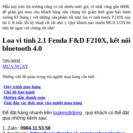
Mẫu này trên thị trường cũng có rất nhiều mức giá, rẻ nhất cũng gần 600K,
để giảm giá mua cho khách hàng nên chúng tôi giảm thời gian bảo hành
xuống 03 tháng ( với những sản phẩm tốt như loa vi tinh fenda F210X này
thì tỉ lệ mắc lỗi kỹ thuật rất rất nhỏ ). Quý khách nào muốn MUA LOA thì
liên hệ ngay với chúng tôi nhé!
Loa vi tính 2.1 Fenda F&D F210X, kết nối
bluetooth 4.0
599.000đ
MUA NGAY
Những vấn đề quan trọng mà người mua hàng cần biết :
-
Quy trình giao hàng
-
Chế độ bảo hành
-
Hướng dẫn thanh toán
-
Giải đáp các thắc mắc của người mua hàng
Để đặt hàng nhanh trên
loakeodidong
, quý khách có thể đặt
qua những kênh sau:
1. Zalo :
0984.11.53.58