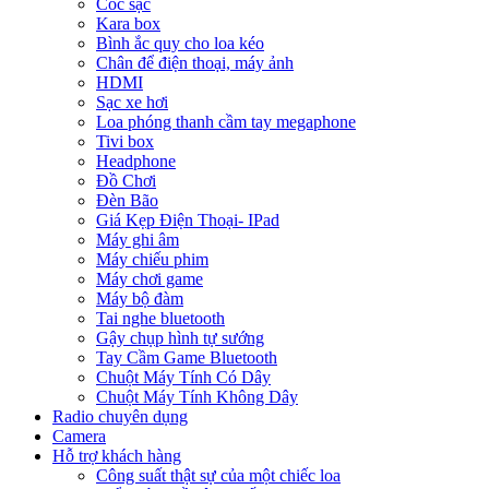
Cóc sạc
Kara box
Bình ắc quy cho loa kéo
Chân để điện thoại, máy ảnh
HDMI
Sạc xe hơi
Loa phóng thanh cầm tay megaphone
Tivi box
Headphone
Đồ Chơi
Đèn Bão
Giá Kẹp Điện Thoại- IPad
Máy ghi âm
Máy chiếu phim
Máy chơi game
Máy bộ đàm
Tai nghe bluetooth
Gậy chụp hình tự sướng
Tay Cầm Game Bluetooth
Chuột Máy Tính Có Dây
Chuột Máy Tính Không Dây
Radio chuyên dụng
Camera
Hỗ trợ khách hàng
Công suất thật sự của một chiếc loa