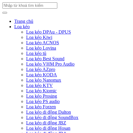
Trang chủ
Loa kéo
Loa kéo DPAu - DPUS
Loa kéo Kiwi
Loa kéo ACNOS
Loa kéo Lovina
Loa kéo tủ
Loa kéo Best Sound
Loa kéo VHM Pro Audio
Loa kéo AZpro
Loa kéo KODA
Loa kéo Nanomax
Loa kéo KTV
Loa kéo Kiomic
Loa kéo Prosing
Loa kéo PS audio
Loa kéo Forzen
Loa kéo di động Dalton
Loa kéo di động SoundBox
Loa kéo di động JBZ
Loa kéo di động Hosan