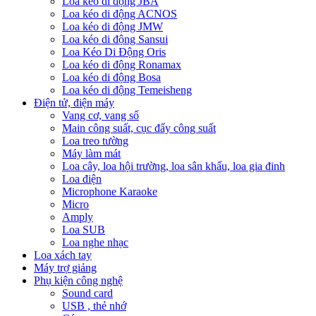
Loa kéo di động JBA
Loa kéo di động ACNOS
Loa kéo di động JMW
Loa kéo di động Sansui
Loa Kéo Di Động Oris
Loa kéo di động Ronamax
Loa kéo di động Bosa
Loa kéo di động Temeisheng
Điện tử, điện máy
Vang cơ, vang số
Main công suất, cục đẩy công suất
Loa treo tường
Máy làm mát
Loa cây, loa hội trường, loa sân khấu, loa gia đinh
Loa điện
Microphone Karaoke
Micro
Amply
Loa SUB
Loa nghe nhạc
Loa xách tay
Máy trợ giảng
Phụ kiện công nghệ
Sound card
USB , thẻ nhớ