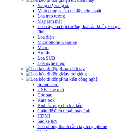
Điện tử, điện máy
Vang cơ, vang số
Main công suất, cục đẩy công suất
Loa treo tường
Máy làm mát
Loa cây, loa hội trường, loa sân khấu, loa gia
đinh
Loa điện
Microphone Karaoke
Micro
Amply
Loa SUB
Loa nghe nhạc
Loa xách tay
Máy trợ giảng
Phụ kiện công nghệ
Sound card
USB , thẻ nhớ
Cóc sạc
Kara box
Bình ắc quy cho loa kéo
Chân để điện thoại, máy ảnh
HDMI
Sạc xe hơi
Loa phóng thanh cầm tay megaphone