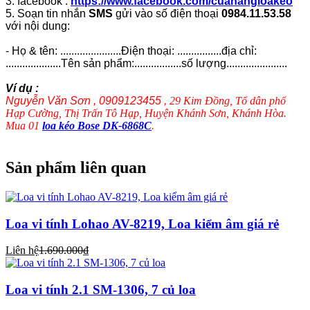
3. facebook :
https://www.facebook.com/cuahangloakeo
5. Soạn tin nhắn
SMS
gửi vào số điện thoại
0984.11.53.58
với nội dung:
- Họ & tên: ......................Điện thoại: ................địa chỉ:
....................Tên sản phẩm:.................số lượng......................
Ví dụ :
Nguyễn Văn Sơn , 0909123455 ,
29 Kim Đồng, Tổ dân phố
Hạp Cường, Thị Trấn Tô Hạp, Huyện Khánh Sơn, Khánh Hòa.
Mua 01
loa kéo Bose DK-6868C
.
Sản phẩm liên quan
Loa vi tính Lohao AV-8219, Loa kiểm âm giá rẻ
Liên hệ
1.690.000₫
Loa vi tính 2.1 SM-1306, 7 củ loa