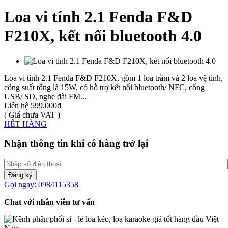
Loa vi tính 2.1 Fenda F&D
F210X, kết nối bluetooth 4.0
Loa vi tính 2.1 Fenda F&D F210X, gồm 1 loa trầm và 2 loa vệ tinh,
công suất tổng là 15W, có hỗ trợ kết nối bluetooth/ NFC, cổng
USB/ SD, nghe đài FM...
Liên hệ
599.000₫
( Giá chưa VAT )
HẾT HÀNG
Nhận thông tin khi có hàng trở lại
Đăng ký
Gọi ngay: 0984115358
Chat với nhân viên tư vấn