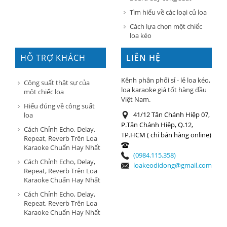
Tìm hiểu về các loại củ loa
Cách lựa chọn một chiếc
loa kéo
HỖ TRỢ KHÁCH
LIÊN HỆ
HÀNG
Kênh phân phối sỉ - lẻ loa kéo,
Công suất thật sự của
loa karaoke giá tốt hàng đầu
một chiếc loa
Việt Nam.
Hiểu đúng về công suất
41/12 Tân Chánh Hiệp 07,
loa
P.Tân Chánh Hiệp, Q.12,
Cách Chỉnh Echo, Delay,
TP.HCM ( chỉ bán hàng online)
Repeat, Reverb Trên Loa
Karaoke Chuẩn Hay Nhất
(0984.115.358)
Cách Chỉnh Echo, Delay,
loakeodidong@gmail.com
Repeat, Reverb Trên Loa
Karaoke Chuẩn Hay Nhất
Cách Chỉnh Echo, Delay,
Repeat, Reverb Trên Loa
Karaoke Chuẩn Hay Nhất