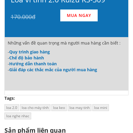
MUA NGAY
170.000đ
Những vấn đề quan trọng mà người mua hàng cần biết :
-
Quy trình giao hàng
-
Chế độ bảo hành
-
Hướng dẫn thanh toán
-
Giải đáp các thắc mắc của người mua hàng
Tags:
loa 2.0
loa cho máy tính
loa keo
loa may tinh
loa mini
loa nghe nhac
Sản phẩm liên quan