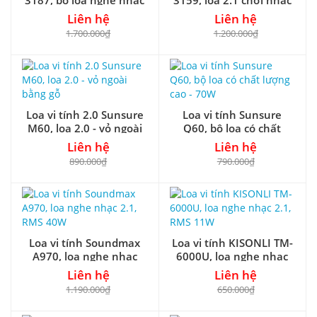
2.1
& karaoke
Liên hệ
Liên hệ
1.700.000₫
1.200.000₫
Loa vi tính 2.0 Sunsure
Loa vi tính Sunsure
M60, loa 2.0 - vỏ ngoài
Q60, bộ loa có chất
bằng gỗ
lượng cao - 70W
Liên hệ
Liên hệ
890.000₫
790.000₫
Loa vi tính Soundmax
Loa vi tính KISONLI TM-
A970, loa nghe nhạc
6000U, loa nghe nhạc
2.1, RMS 40W
2.1, RMS 11W
Liên hệ
Liên hệ
1.190.000₫
650.000₫