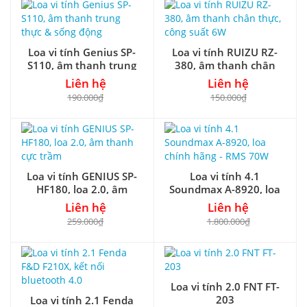
Loa vi tính Genius SP-
Loa vi tính RUIZU RZ-
S110, âm thanh trung
380, âm thanh chân
thực & sống động
thực, công suất 6W
Liên hệ
Liên hệ
190.000₫
150.000₫
Loa vi tính GENIUS SP-
Loa vi tính 4.1
HF180, loa 2.0, âm
Soundmax A-8920, loa
thanh cực trầm
chính hãng - RMS 70W
Liên hệ
Liên hệ
259.000₫
1.800.000₫
Loa vi tính 2.0 FNT FT-
203
Loa vi tính 2.1 Fenda