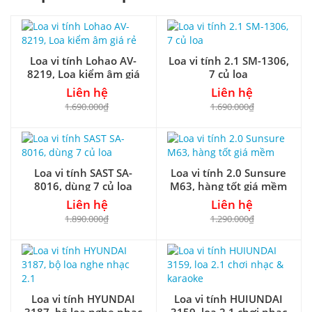
Loa vi tính Lohao AV-
Loa vi tính 2.1 SM-1306,
8219, Loa kiểm âm giá
7 củ loa
rẻ
Liên hệ
Liên hệ
1.690.000₫
1.690.000₫
Loa vi tính SAST SA-
Loa vi tính 2.0 Sunsure
8016, dùng 7 củ loa
M63, hàng tốt giá mềm
Liên hệ
Liên hệ
1.890.000₫
1.290.000₫
Loa vi tính HYUNDAI
Loa vi tính HUIUNDAI
3187, bộ loa nghe nhạc
3159, loa 2.1 chơi nhạc