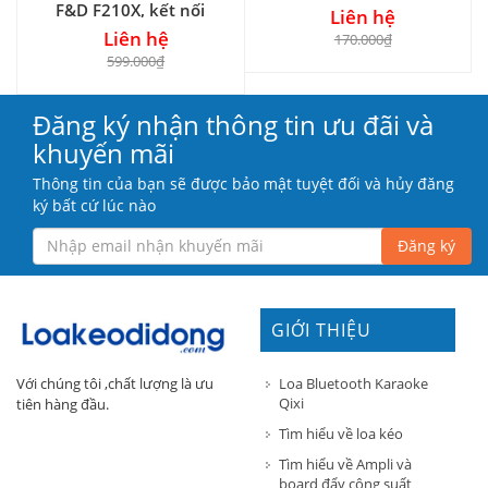
F&D F210X, kết nối
Liên hệ
bluetooth 4.0
Liên hệ
170.000₫
599.000₫
Đăng ký nhận thông tin ưu đãi và
khuyến mãi
Thông tin của bạn sẽ được bảo mật tuyệt đối và hủy đăng
ký bất cứ lúc nào
Đăng ký
GIỚI THIỆU
Loa Bluetooth Karaoke
Với chúng tôi ,chất lượng là ưu
Qixi
tiên hàng đầu.
Tìm hiểu về loa kéo
Tìm hiểu về Ampli và
board đẩy công suất